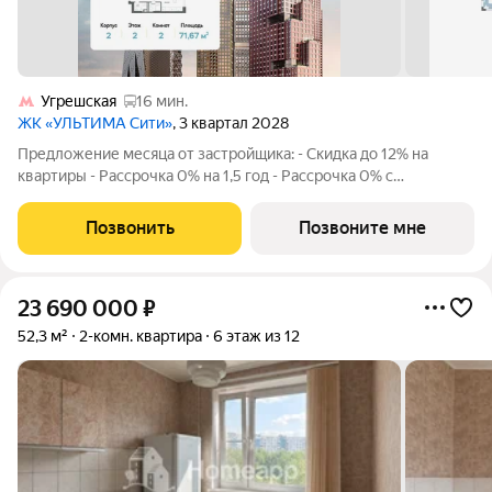
Угрешская
16 мин.
ЖК «УЛЬТИМА Сити»
, 3 квартал 2028
Предложение месяца от застройщика: - Скидка до 12% на
квартиры - Рассрочка 0% на 1,5 год - Рассрочка 0% с
первоначальным взносом от 10% - Ипотека для всех, ставка
7% на 7 лет - Семейная ипотека без удорожания, ставка 4% -
Позвонить
Позвоните мне
Ипотека для всех на весь
23 690 000
₽
52,3 м²
2-комн. квартира
6 этаж из 12