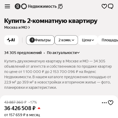
Купить 2-комнатную квартиру
Москва и МО
AI
Фильтры
2 комн.
Цена
Площадь
1
34 305 предложений
•
по актуальности
Купить двухкомнатную квартиру в Москве и МО — 34 305
объявлений от агентств и собственников по продаже квартир
по цене от 1 100 000 ₽ до 2 153 700 096 ₽ на Яндекс
Недвижимости. В нашем каталоге предложения площадью от
22,9 м² до 359 м² в новостройках и вторичном жилье — фото,
планировки и характеристики.
43 887 360
₽
–17%
36 426 508
₽
от 157 659 ₽ в месяц