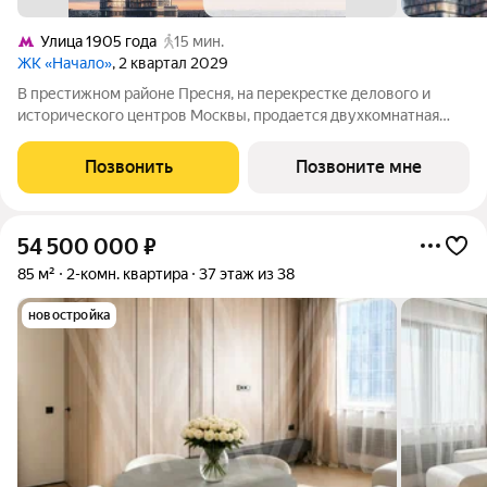
Улица 1905 года
15 мин.
ЖК «Начало»
, 2 квартал 2029
В престижном районе Пресня, на перекрестке делового и
исторического центров Москвы, продается двухкомнатная
квартира площадью 81.10 кв. м без отделки. Квартира
находится на 6 этаже 24-этажного дома, в новом элитном
Позвонить
Позвоните мне
жилом комплексе «Начало» от
54 500 000
₽
85 м²
2-комн. квартира
37 этаж из 38
новостройка