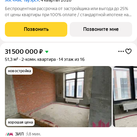
ЖК «Айс Тауэрс»
, 4 квартал 2028
Беспроцентная рассрочка от застройщика или выгода до 25%
от цены квартиры при 100% оплате / стандартной ипотеке на
ограниченный пул квартир. Просторная 2-комнатная квартира
на 53 этаже, 66.7 кв.м, в премиальном жилом комплексе «Айс
Позвонить
Позвоните мне
Тауэрс» (ЗАО
31 500 000
₽
51,3 м²
2-комн. квартира
14 этаж из 16
новостройка
хорошая цена
ЗИЛ
8 мин.