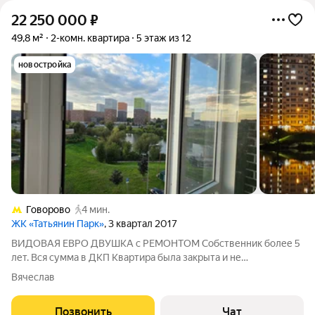
22 250 000
₽
49,8 м²
2-комн. квартира
5 этаж из 12
новостройка
Говорово
4 мин.
ЖК «Татьянин Парк»
, 3 квартал 2017
ВИДОВАЯ ЕВРО ДВУШКА с РЕМОНТОМ Собственник более 5
лет. Вся сумма в ДКП Квартира была закрыта и не
использовалась годами. Ближайший дом от метро Говорово и
Вячеслав
пруда. Вид на пруд Дизайнерский ремонт Инверторный
кондиционер, Кухня КЕА со встроенной
Позвонить
Чат