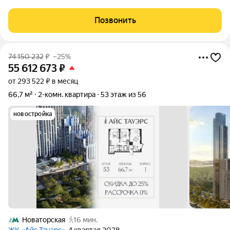
Позвонить
74 150 232
₽
–25%
55 612 673
₽
от 293 522 ₽ в месяц
66,7 м²
2-комн. квартира
53 этаж из 56
новостройка
Новаторская
16 мин.