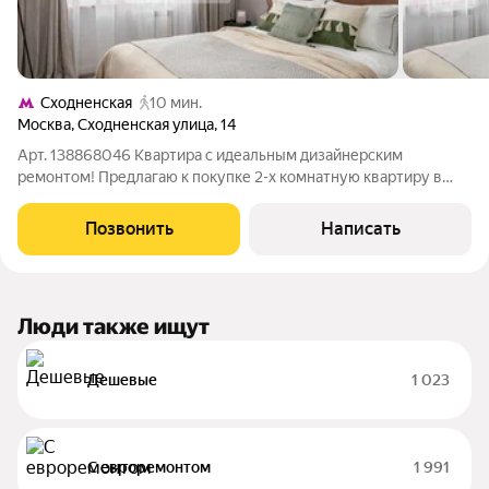
Сходненская
10 мин.
Москва
,
Сходненская улица
,
14
Арт. 138868046 Квартира с идеальным дизайнерским
ремонтом! Предлагаю к покупке 2-х комнатную квартиру в
спокойном и чистом районе Москвы. О КВАРТИРЕ: Только что
закончен ремонт. Общая площадь 53,6 м2, каждый сантиметр
Позвонить
Написать
этой площади функционально
Люди также ищут
Дешевые
1 023
С евроремонтом
1 991