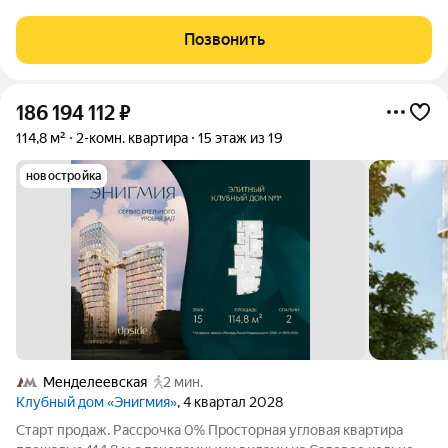
на 14 этаже по адресу Ангарская улица, дом 13. Высокий этаж
дарит больше света и открытые виды на улицу , а
Позвонить
изолированные комнаты 14 и 18 м
186 194 112
₽
114,8 м²
2-комн. квартира
15 этаж из 19
новостройка
Менделеевская
2 мин.
Клубный дом «Энигмия»
, 4 квартал 2028
Старт продаж. Рассрочка 0% Просторная угловая квартира