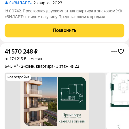
ЖК «ЗИЛАРТ»
, 2 квартал 2023
Id 60742. Просторная двухкомнатная квартира в знаковом ЖК
«ЗИЛАРТ» с видом на улицу Представляем к продаже
современную двухкомнатную квартиру площадью 54 кв. м в
одном из самых технологичных жилых комплексов Москвы.
Позвонить
Объект расположен в доме 2023
41 570 248
₽
от 174 215 ₽ в месяц
64,5 м²
2-комн. квартира
3 этаж из 22
новостройка