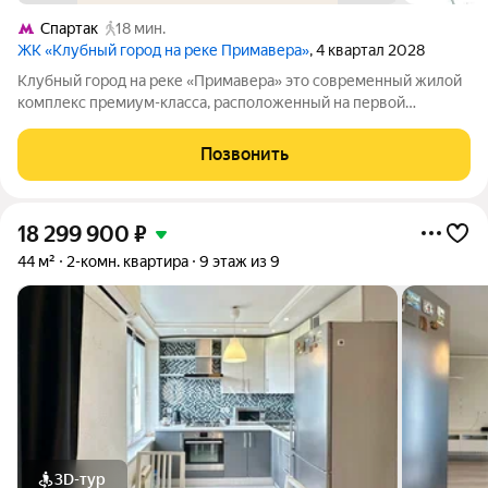
Спартак
18 мин.
ЖК «Клубный город на реке Примавера»
, 4 квартал 2028
Клубный город на реке «Примавера» это современный жилой
комплекс премиум-класса, расположенный на первой
береговой линии Москвы-реки в экологически чистом районе
Покровское-Стрешнево. Под панорамными окнами квартир
Позвонить
находится собственный экопарк с
18 299 900
₽
44 м²
2-комн. квартира
9 этаж из 9
3D-тур