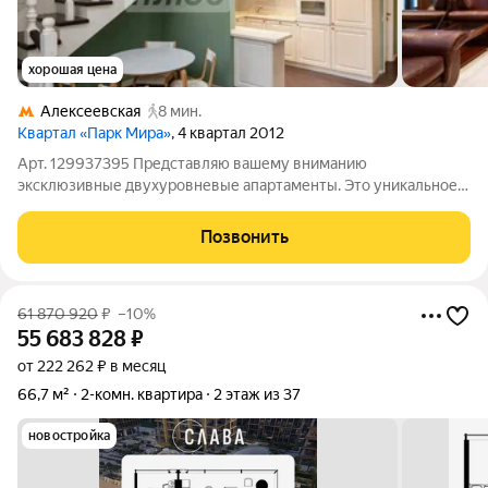
хорошая цена
Алексеевская
8 мин.
Квартал «Парк Мира»
, 4 квартал 2012
Арт. 129937395 Представляю вашему вниманию
эксклюзивные двухуровневые апартаменты. Это уникальное
предложение для тех, кто ценит комфорт, стиль и выгодные
инвестиции. Общая площадь 63,3 м на втором этаже,
Позвонить
выполнен качественный ремонт, что позволит
61 870 920
₽
–10%
55 683 828
₽
от 222 262 ₽ в месяц
66,7 м²
2-комн. квартира
2 этаж из 37
новостройка