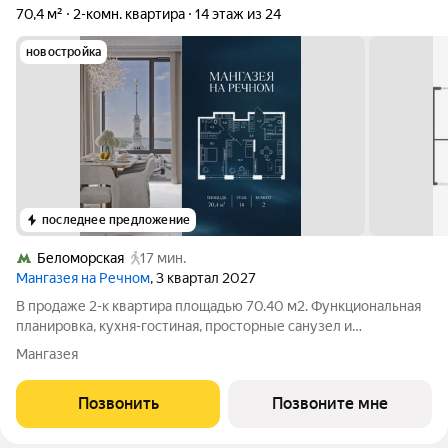
70,4 м²
2-комн. квартира
14 этаж из 24
новостройка
последнее предложение
Беломорская
17 мин.
Мангазея на Речном
, 3 квартал 2027
В продаже 2-к квартира площадью 70.40 м2. Функциональная
планировка, кухня-гостиная, просторные санузел и
гардеробная. Квартира расположена на 14-м этаже 24-
Мангазея
этажного дома. Стоимость указана с учетом скидки 17%,
экономия составит 7 460 852 рублей!
Позвонить
Позвоните мне