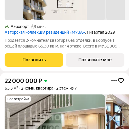
Аэропорт
9 мин.
Авторская коллекция резиденций «МУЗА»
, 1 квартал 2029
Продается 2-комнатная квартира без отделки, в корпусе 1
общей площадью 65,30 кв.м. на 14 этаже. Всего в МУЗЕ 309
лотов площадью от 37 до 250 м, большинство с балконами и
террасами. Высота потолков от 3,5 до 4,65 м. Эксклюзивные
Позвонить
Позвоните мне
форматы: Пентхаусы
22 000 000
₽
63,3 м²
2-комн. квартира
2 этаж из 7
новостройка