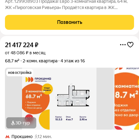
Арт. 129908903 Продажа! Евро 3-комнатная квартира, 64 м,
ЖК «Пироговская Ривьера» Продаётся квартира в ЖК
«Пироговская Ривьера» Квартира на 1м этаже 9этажного
дома(угловой подъезд) в жилом комплексе«Пироговская
Позвонить
Ривьера». Преимущества: монолитное
21 417 224
₽
от 48 086 ₽ в месяц
68,7 м²
2-комн. квартира
4 этаж из 16
новостройка
3D-тур
Прокшино
12 мин.