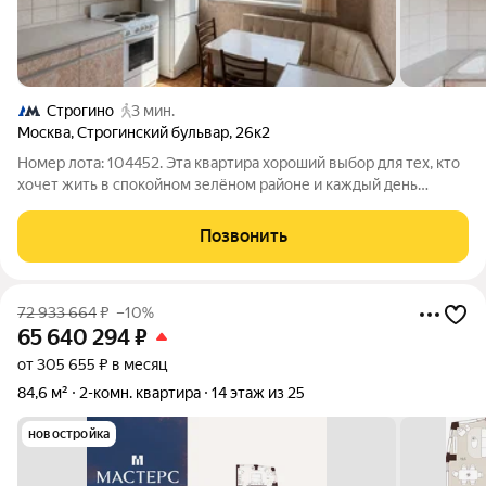
Строгино
3 мин.
Москва
,
Строгинский бульвар
,
26к2
Номер лота: 104452. Эта квартира хороший выбор для тех, кто
хочет жить в спокойном зелёном районе и каждый день
чувствовать комфорт. Здесь легко представить обычную,
приятную жизнь: утренний кофе на кухне, тихие вечера дома,
Позвонить
прогулки рядом с парком
72 933 664
₽
–10%
65 640 294
₽
от 305 655 ₽ в месяц
84,6 м²
2-комн. квартира
14 этаж из 25
новостройка