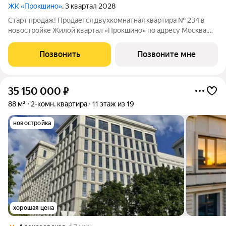
ЖК «Прокшино»
, 3 квартал 2028
Старт продаж! Продается двухкомнатная квартира № 234 в
новостройке Жилой квартал «Прокшино» по адресу Москва,
ТиНАО, Новомосковский АО, Сосенское С/П, Москва,
Новомосковский административный округ, район Коммунарка,
Позвонить
Позвоните мне
ЖК Прокшино, 7.1.3. Общая площадь
35 150 000
₽
88 м²
2-комн. квартира
11 этаж из 19
новостройка
хорошая цена