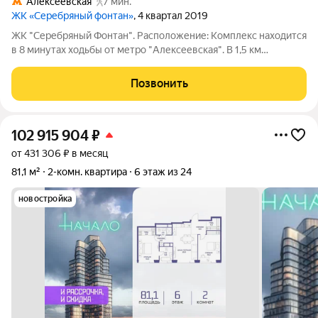
Алексеевская
7 мин.
ЖК «Серебряный фонтан»
, 4 квартал 2019
ЖК "Серебряный Фонтан". Расположение: Комплекс находится
в 8 минутах ходьбы от метро "Алексеевская". В 1,5 км
находится ж/д станция "Маленковская", откуда идут
электрички в сторону Ярославского вокзала и Мытищ. Главная
Позвонить
транспортная магистраль района
102 915 904
₽
от 431 306 ₽ в месяц
81,1 м²
2-комн. квартира
6 этаж из 24
новостройка