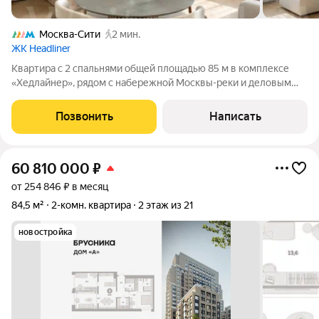
Москва-Сити
2 мин.
ЖК Headliner
Квартира с 2 спальнями общей площадью 85 м в комплексе
«Хедлайнер», рядом с набережной Москвы-реки и деловым
центром «Москва-Сити». Квартира с интерьером в
современном стиле расположена на 37 этаже в корпусе 6.1.
Позвонить
Написать
Выполнена отделка в светлой цветовой
60 810 000
₽
от 254 846 ₽ в месяц
84,5 м²
2-комн. квартира
2 этаж из 21
новостройка