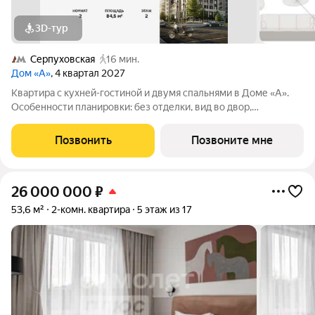
3D-тур
Серпуховская
16 мин.
Дом «А»
, 4 квартал 2027
Квартира с кухней-гостиной и двумя спальнями в Доме «А».
Особенности планировки: без отделки, вид во двор,
гардеробная, мастер-спальня, окна на две стороны,
постирочная, разнесённые спальни. Срок сдачи IV кв. 2027
Позвонить
Позвоните мне
Дом А - проект от застройщика
26 000 000
₽
53,6 м²
2-комн. квартира
5 этаж из 17