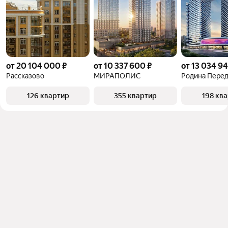
от 20 104 000 ₽
от 10 337 600 ₽
от 13 034 94
Рассказово
МИРАПОЛИС
Родина Пере
126 квартир
355 квартир
198 кв