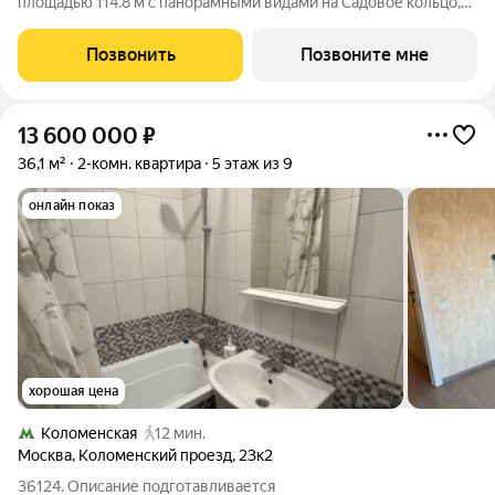
площадью 114.8 м с панорамными видами на Садовое кольцо,
Новослободскую ул. и во двор. Продуманная планировка с
мастер-спальней и гардеробной с окном. ЭНИГМИЯ дом-
Позвонить
Позвоните мне
скульптура, притягивающий
13 600 000
₽
36,1 м²
2-комн. квартира
5 этаж из 9
онлайн показ
хорошая цена
Коломенская
12 мин.
Москва
,
Коломенский проезд
,
23к2
36124. Описание подготавливается