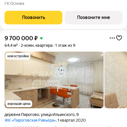
Наметкин Тауэр - комплекс бизнес-класса с премиальным
ГК Основа
обслуживанием, располагается в районе Черёмушки на Юго-
Западе Москвы. Архитектура от
Позвонить
Позвоните мне
9 700 000
₽
64,4 м²
2-комн. квартира
1 этаж из 9
новостройка
хорошая цена
деревня Пирогово
,
улица Ильинского
,
9
ЖК «Пироговская Ривьера»
, 1 квартал 2020