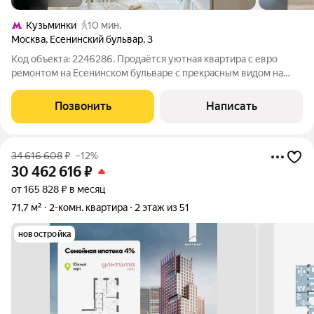
Кузьминки
10 мин.
Москва
,
Есенинский бульвар
,
3
Код объекта: 2246286. Продаётся уютная квартира с евро
ремонтом на Есенинском бульваре с прекрасным видом на
зелёный бульвар. Квартира расположена прямо на бульваре из
окон и застеклённого балкона открывается красивый вид на
Позвонить
Написать
территорию, утопающую в
34 616 608
₽
–12%
30 462 616
₽
от 165 828 ₽ в месяц
71,7 м²
2-комн. квартира
2 этаж из 51
новостройка