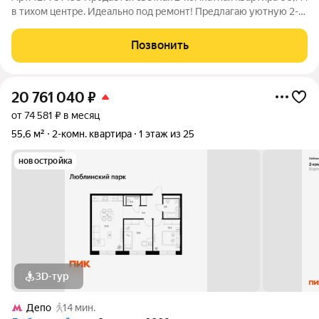
в тихом центре. Идеально под ремонт! Предлагаю уютную 2-
комнатную квартиру площадью 66,1 м на 1 этаже 10-этажного
панельного дома. Это вариант для тех, кто ценит тишину,
Позвонить
развитую
20 761 040
₽
от 74 581 ₽ в месяц
55,6 м²
2-комн. квартира
1 этаж из 25
новостройка
3D-тур
Депо
14 мин.