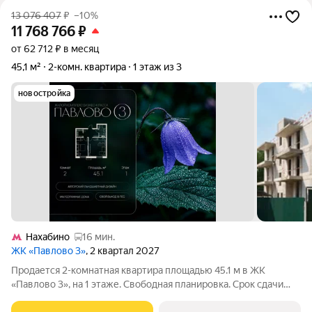
13 076 407
₽
–10%
11 768 766
₽
от 62 712 ₽ в месяц
45,1 м²
2-комн. квартира
1 этаж из 3
новостройка
Нахабино
16 мин.
ЖК «Павлово 3»
, 2 квартал 2027
Продается 2-комнатная квартира площадью 45.1 м в ЖК
«Павлово 3», на 1 этаже. Свободная планировка. Срок сдачи
проекта II квартал 2027 года. ЖК "Павлово 3" Современный