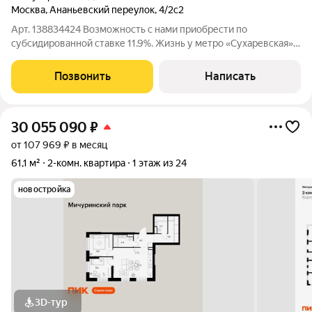
Москва
,
Ананьевский переулок
,
4/2с2
Арт. 138834424 Возможность с нами приобрести по
субсидированной ставке 11.9%. Жизнь у метро «Сухаревская» в
Москве это сочетание исторической атмосферы, активного
ритма центра города и развитой инфраструктуры. Район
Позвонить
Написать
характеризуется высокой
30 055 090
₽
от 107 969 ₽ в месяц
61,1 м²
2-комн. квартира
1 этаж из 24
новостройка
3D-тур