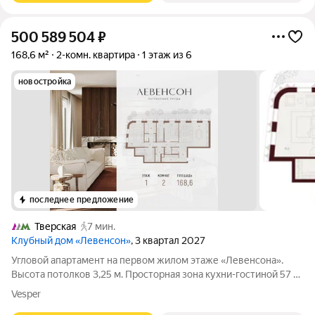
500 589 504
₽
168,6 м²
2-комн. квартира
1 этаж из 6
новостройка
последнее предложение
Тверская
7 мин.
Клубный дом «Левенсон»
, 3 квартал 2027
Угловой апартамент на первом жилом этаже «Левенсона».
Высота потолков 3,25 м. Просторная зона кухни-гостиной 57 м
- пространство, где день живёт в полную силу. Южный свет,
Vesper
который не покидает дом до вечера. Два мастер блока по