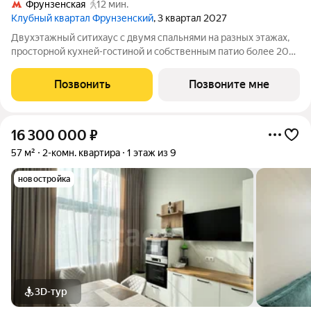
Фрунзенская
12 мин.
Клубный квартал Фрунзенский
, 3 квартал 2027
Двухэтажный ситихаус с двумя спальнями на разных этажах,
просторной кухней-гостиной и собственным патио более 20
квадратных метров.Площадь первого этажа 90,2 метра, а
благодаря высокому потолку (7,32 метра) есть возможность
Позвонить
Позвоните мне
возведения второго этажа.
16 300 000
₽
57 м²
2-комн. квартира
1 этаж из 9
новостройка
3D-тур