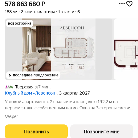
578 863 680
₽
188 м²
2-комн. квартира
1 этаж из 6
новостройка
последнее предложение
Тверская
7 мин.
Клубный дом «Левенсон»
, 3 квартал 2027
Угловой апартамент с 2 спальнями площадью 192,2 м на
первом этаже с собственным патио. Окна на 3 стороны света:
север, юг и восток. Высота потолков 3,25 м. Просторная кухня-
Vesper
гостиная 51,3 кв.м обрамленная 7 панорамными окнами.
Приватная зона с 2
Позвонить
Позвоните мне