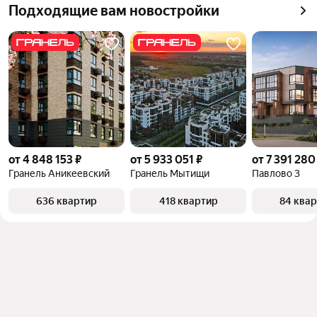
Подходящие вам новостройки
от 4 848 153 ₽
от 5 933 051 ₽
от 7 391 280
Гранель Аникеевский
Гранель Мытищи
Павлово 3
636 квартир
418 квартир
84 ква