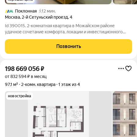
Поклонная
12 мин.
Москва
,
2-й Сетуньский проезд
,
4
Id 390015. 2-комнатная квартира в Можайском районе
удачное сочетание комфорта, локации и инвестиционного
потенциала Если вы ищете квартиру, в которую можно заехать
сразу после покупки и при этом сохранить высокий потенциал
Позвонить
ликвидности обратите
198 669 056
₽
от 832 594 ₽ в месяц
97,1 м²
2-комн. квартира
1 этаж из 4
новостройка