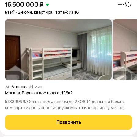
16 600 000
₽
51 м²
2-комн. квартира
1 этаж из 16
Аннино
1 мин.
Москва
,
Варшавское шоссе
,
158к2
Id 389999. Объект под авансом до 27.08. Идеальный баланс
комфорта и доступности: двухкомнатная квартира у метро
Аннино. Перед вами редкое предложение для тех, кто ценит
готовое жильё без лишних хлопот. Квартира площадью 51
Позвонить
квадратный метр на первом