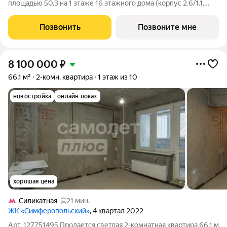
площадью 50.3 на 1 этаже 16 этажного дома (корпус 2.6/1.1,
секция 1) в проекте ПИК «Бунинская набережная». Удобное
расположение 18 минут пешком до станции метро «Потапово»
Позвонить
Позвоните мне
и 12 минут на машине до
8 100 000
₽
66,1 м²
2-комн. квартира
1 этаж из 10
новостройка
онлайн показ
хорошая цена
Силикатная
21 мин.
ЖК «Симферопольский»
, 4 квартал 2022
Арт. 127751495 Продается светлая 2-комнатная квартира 66,1 м