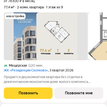
от 78 830 ₽ в месяц
77,4 м²
2-комн. квартира
1 этаж из 9
новостройка
Мещерская
20 мин.
ЖК «Резиденции Сколково»
, 3 квартал 2026
Продается двухкомнатная квартира без отделки в
девятиэтажном монолитном доме жилого комплекса
«Резиденции Сколково». Общая площадь квартиры - 77,4 кв. м,
этаж 1 из 9. Срок сдачи - 4 квартал 2026 года. ТОЛЬКО ДО 31
Позвонить
Позвоните мне
АВГУСТА выгодные условия на