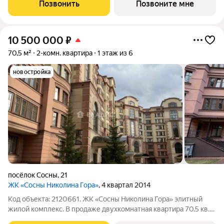
трёхэтажный клубный жилой комплекс бизнес-класса в
Позвонить
Позвоните мне
Московской области,
10 500 000
₽
70,5 м²
2-комн. квартира
1 этаж из 6
новостройка
посёлок Сосны
,
21
ЖК «Сосны Николина Гора»
, 4 квартал 2014
Код объекта: 2120661. ЖК «Сосны Николина Гора» элитный
жилой комплекс. В продаже двухкомнатная квартира 70.5 кв.м.
В квартире залита стяжка, уже возведены перегородки,