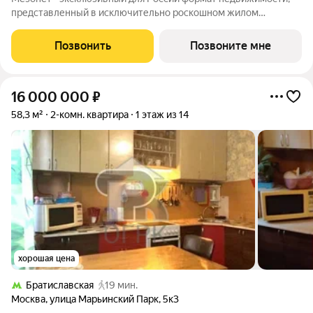
представленный в исключительно роскошном жилом
квартале I «Золотой» напротив Кремля. Атмосфера приватной
загородной жизни - в сердце российской истории, в проекте от
Позвонить
Позвоните мне
лучших российских
16 000 000
₽
58,3 м²
2-комн. квартира
1 этаж из 14
хорошая цена
Братиславская
19 мин.
Москва
,
улица Марьинский Парк
,
5к3