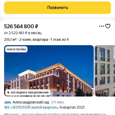
инвестиции. Тихо, уютно, спокойной - главное что вам нужно. В
этой квартире годами царило тепло и уют. Расположение одно
Позвонить
из ключевых
526 564 800
₽
от 2 522 461 ₽ в месяц
215,1 м²
2-комн. квартира
1 этаж из 4
новостройка
последнее предложение
Александровский сад
11 мин.
ЖК «ЗОЛОТОЙ жилой квартал»
, 4 квартал 2021
Мезонет - эксклюзивный для России формат недвижимости,