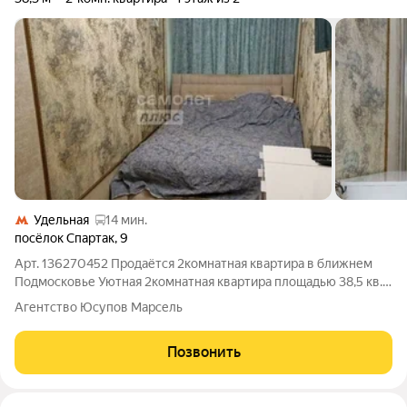
Удельная
14 мин.
посёлок Спартак
,
9
Арт. 136270452 Продаётся 2комнатная квартира в ближнем
Подмосковье Уютная 2комнатная квартира площадью 38,5 кв.
м на первом этаже деревянного дома. Частичный ремонт,
Агентство Юсупов Марсель
тёплая, готова к заселению. Что в комплекте:участок с зоной
отдыха; просторный
Позвонить