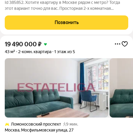
Id 385852. Хотите квартиру в Москве рядом с метро? Тогда
этот вариант точно для вас. Просторная 2-х комнатная
квартира в живописном спальном районе Марьино ( ЮВАО) г.
Москвы, площадью 58.3 кв.м. Квартира с косметическим
Позвонить
ремонтом, готова к заселению,
19 490 000
₽
43 м²
2-комн. квартира
1 этаж из 5
Ломоносовский проспект
9 мин.
Москва
,
Мосфильмовская улица
,
27