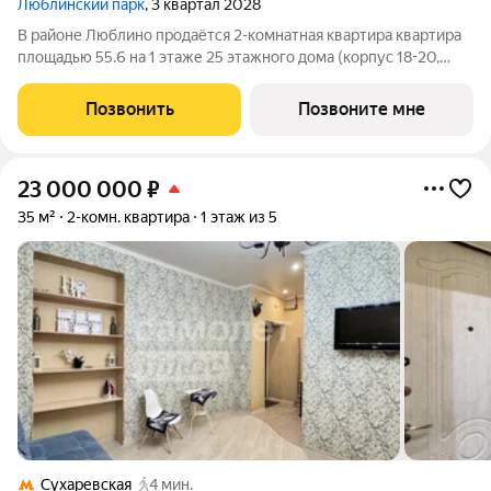
Люблинский парк
, 3 квартал 2028
В районе Люблино продаётся 2-комнатная квартира квартира
площадью 55.6 на 1 этаже 25 этажного дома (корпус 18-20,
секция 2) в проекте ПИК «Люблинский парк». Удобное
расположение 15 минут пешком до станции метро
Позвонить
Позвоните мне
«Братиславская» и МЦД «Перерва». 11
23 000 000
₽
35 м²
2-комн. квартира
1 этаж из 5
Сухаревская
4 мин.