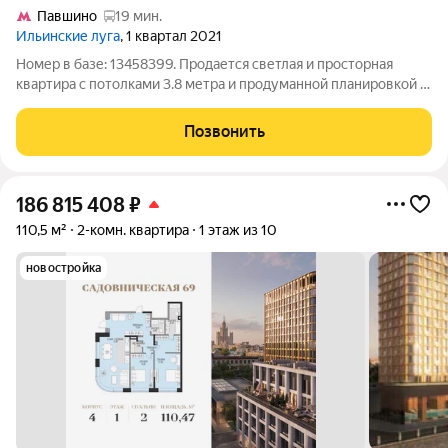
Павшино
19 мин.
Ильинские луга
, 1 квартал 2021
Номер в базе: 13458399. Продается светлая и просторная
квартира с потолками 3.8 метра и продуманной планировкой в
современном семейном комплексе. Идеально подойдет как
для собственного проживания, так и для сдачи в аренду
Позвонить
(доходность 80 000-100 000
186 815 408
₽
110,5 м²
2-комн. квартира
1 этаж из 10
новостройка