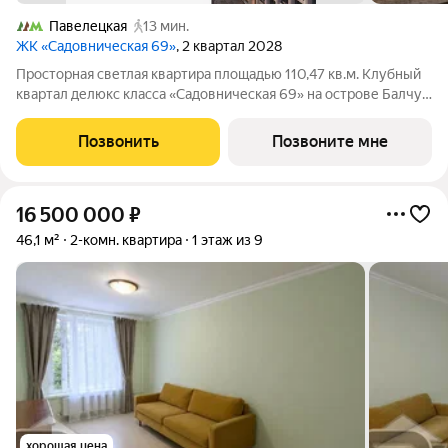
Павелецкая
13 мин.
ЖК «Садовническая 69»
, 2 квартал 2028
Просторная светлая квартира площадью 110,47 кв.м. Клубный
квартал делюкс класса «Садовническая 69» на острове Балчуг
Уникальный адрес в сердце Москвы первая линия
Садовнической набережной, золотой остров Балчуг. Тишина и
Позвонить
Позвоните мне
уединённость сочетаются с
16 500 000
₽
46,1 м²
2-комн. квартира
1 этаж из 9
хорошая цена