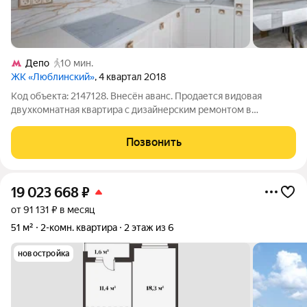
Депо
10 мин.
ЖК «Люблинский»
, 4 квартал 2018
Код объекта: 2147128. Внесён аванс. Продается видовая
двухкомнатная квартира с дизайнерским ремонтом в
современном жилом комплексе ЖК «Люблинский»,
расположенном в зеленом и благоустроенном районе
Позвонить
Москвы. Квартира полностью готова к проживанию -
19 023 668
₽
от 91 131 ₽ в месяц
51 м²
2-комн. квартира
2 этаж из 6
новостройка