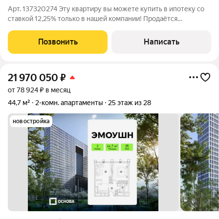
Арт. 137320274 Эту квартиру вы можете купить в ипотеку со
ставкой 12,25% только в нашей компании! Продаётся
просторная 2комнатная квартира в ЖК бизнескласса
«Остров»! Адрес: квартал «Остров 6», корпус 6, секция 2.
Позвонить
Написать
Общая площадь: 66,2 м. Год
21 970 050
₽
от 78 924 ₽ в месяц
44,7 м²
2-комн. апартаменты
25 этаж из 28
новостройка