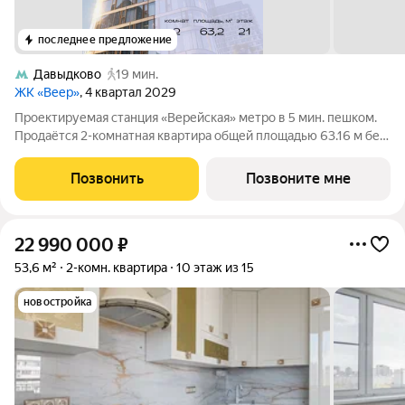
последнее предложение
Давыдково
19 мин.
ЖК «Веер»
, 4 квартал 2029
Проектируемая станция «Верейская» метро в 5 мин. пешком.
Продаётся 2-комнатная квартира общей площадью 63.16 м без
отделки в ЖК Веер на 21-м этаже 70 этажного дома. ВЕЕР.2 это
вторая очередь жилого комплекса бизнес-класса в
Позвонить
Позвоните мне
престижном ЗАО, где
22 990 000
₽
53,6 м²
2-комн. квартира
10 этаж из 15
новостройка