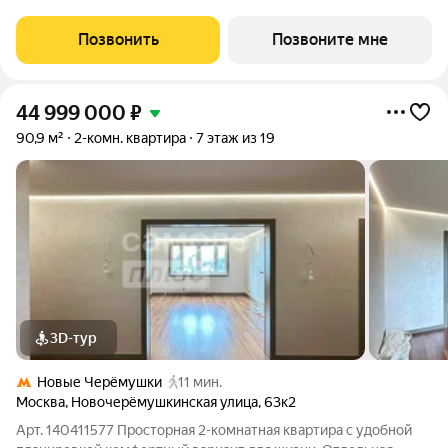
Клубный дом в самом сердце исторической Москвы, в
охранной зоне Кремля. Уникальный фамильный дом
Позвонить
Позвоните мне
предлагает 43 квартиры, площадью от
44 999 000
₽
90,9 м²
2-комн. квартира
7 этаж из 19
3D-тур
Новые Черёмушки
11 мин.
Москва
,
Новочерёмушкинская улица
,
63к2
Арт. 140411577 Просторная 2-комнатная квартира с удобной