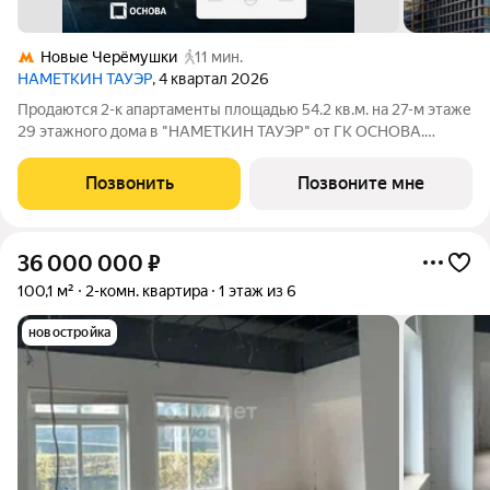
Новые Черёмушки
11 мин.
НАМЕТКИН ТАУЭР
, 4 квартал 2026
Продаются 2-к апартаменты площадью 54.2 кв.м. на 27-м этаже
29 этажного дома в "НАМЕТКИН ТАУЭР" от ГК ОСНОВА.
Наметкин Тауэр - комплекс бизнес-класса с премиальным
обслуживанием, располагается в районе Черёмушки на Юго-
Позвонить
Позвоните мне
Западе Москвы. Архитектура от
36 000 000
₽
100,1 м²
2-комн. квартира
1 этаж из 6
новостройка