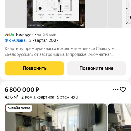
Белорусская
6 мин.
ЖК «Слава»
, 2 квартал 2027
Квартиры премиум-класса в жилом комплексе Слава у м.
«Белорусская» от застройщика. В продаже 2-комнатная
квартира площадью 81.10 м на 16-м этаже 34 этажного дома.
Новый современный жилой комплекс премиум-класса Слава
Позвонить
Позвоните мне
расположен в той части центра,
6 800 000
₽
43,6 м²
2-комн. квартира
5 этаж из 9
онлайн показ