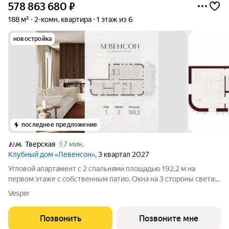
578 863 680
₽
188 м²
2-комн. квартира
1 этаж из 6
новостройка
последнее предложение
Тверская
7 мин.
Клубный дом «Левенсон»
, 3 квартал 2027
Угловой апартамент с 2 спальнями площадью 192,2 м на
первом этаже с собственным патио. Окна на 3 стороны света:
север, юг и восток. Высота потолков 3,25 м. Просторная кухня-
Vesper
гостиная 51,3 кв.м обрамленная 7 панорамными окнами.
Приватная зона с 2
Позвонить
Позвоните мне