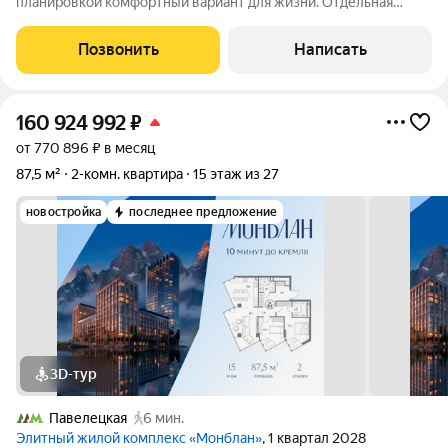
планировкой комфортный вариант для жизни. Отдельная
спальня, светлая гостиная с кухонной зоной, гардеробная и
просторный холл всё продумано для удобства и уюта.
Позвонить
Написать
Основные работы уже выполнены,
160 924 992
₽
от 770 896 ₽ в месяц
87,5 м²
2-комн. квартира
15 этаж из 27
новостройка
последнее предложение
3D-тур
Павелецкая
6 мин.
Элитный жилой комплекс «Монблан»
, 1 квартал 2028