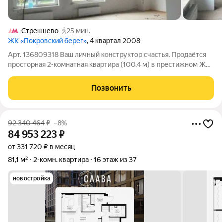
Стрешнево
25 мин.
ЖК «Покровский берег»
, 4 квартал 2008
Арт. 136809318 Ваш личный конструктор счастья. Продаётся
просторная 2-комнатная квартира (100,4 м) в престижном ЖК
Покровский берег рядом с парком «Покровское-Стрешнево».
Почему эту квартиру разберут за 2 недели? СВОБОДА
Позвонить
ТВОРЧЕСТВА. Квартира без
92 340 464
₽
–8%
84 953 223
₽
от 331 720 ₽ в месяц
81,1 м²
2-комн. квартира
16 этаж из 37
новостройка