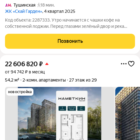
Тушинская
18 мин.
ЖК «Скай Гарден»
, 4 квартал 2025
Код объекта: 2287333. Утро начинается с чашки кофе на
собственной лоджии. Перед глазами зелёный двор и река
Сходня, вдоль которой совсем скоро появится современная
прогулочная набережная. ДОМ СДАН. КЛЮЧИ НА РУКАХ.
Позвонить
Квартира уже принята с независимым
22 606 820
₽
от 94 742 ₽ в месяц
54,2 м²
2-комн. апартаменты
27 этаж из 29
новостройка