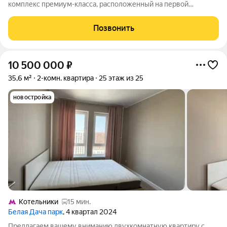
комплекс премиум-класса, расположенный на первой
береговой линии Москвы-реки в экологически чистом районе
Покровское-Стрешнево. Под панорамными окнами квартир
Позвонить
находится собственный экопарк с
10 500 000
₽
35,6 м²
2-комн. квартира
25 этаж из 25
новостройка
Котельники
15 мин.
Белая Дача парк
, 4 квартал 2024
Предлагаем вашему вниманию двухкомнатную квартиру с