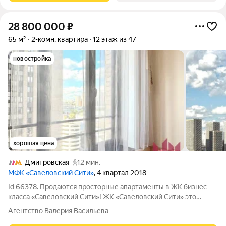
28 800 000
₽
65 м²
2-комн. квартира
12 этаж из 47
новостройка
хорошая цена
Дмитровская
12 мин.
МФК «Савеловский Сити»
, 4 квартал 2018
Id 66378. Продаются просторные апартаменты в ЖК бизнес-
класса «Савеловский Сити»! ЖК «Савеловский Сити» это
концептуальный жилой комплекс в стиле нью-йоркских
Агентство Валерия Васильева
небоскребов в престижном Бутырском районе (СВАО).