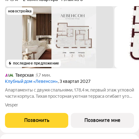
новостройка
последнее предложение
Тверская
7 мин.
Клубный дом «Левенсон»
, 3 квартал 2027
Апартаменты с двумя спальнями, 178,4 м, первый этаж угловой
части корпуса. Тихая просторная уютная терраса огибает угол
здания - по ней можно пройти вдоль панорамных
Vesper
открывающихся окон, от одной комнаты до другой. Первый
этаж смотрит на палисадник и
Позвонить
Позвоните мне