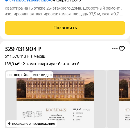
ЖК «Новое Измайлово»
, 4 квартал 2015
Квартира на 16 этаже 25-этажного дома. Добротный ремонт ,
изолированная планировка: жилая площадь 37,5 м, кухня 9,7 м.
Раздельный санузел, ванна в гидроизоляции , теплые полы,
есть балкон и лоджия дополнительные места для хранения и
Позвонить
отдыха. Окна
329 431 904
₽
от 1 578 113 ₽ в месяц
138,9 м²
2-комн. квартира
6 этаж из 6
новостройка
есть видео
последнее предложение