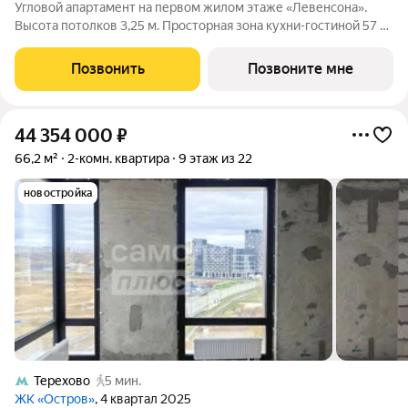
Угловой апартамент на первом жилом этаже «Левенсона».
Высота потолков 3,25 м. Просторная зона кухни-гостиной 57 м
- пространство, где день живёт в полную силу. Южный свет,
который не покидает дом до вечера. Два мастер блока по
Позвонить
Позвоните мне
стандартам Веспер с
44 354 000
₽
66,2 м²
2-комн. квартира
9 этаж из 22
новостройка
Терехово
5 мин.
ЖК «Остров»
, 4 квартал 2025