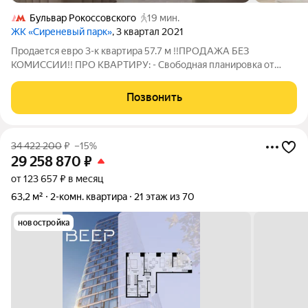
Бульвар Рокоссовского
19 мин.
ЖК «Сиреневый парк»
, 3 квартал 2021
Продается евро 3-к квартира 57.7 м !!ПРОДАЖА БЕЗ
КОМИССИИ!! ПРО КВАРТИРУ: - Свободная планировка от
застройщика позволяет воплотить любые ваши мечты в
реальность - Большие окна обеспечивают уют и постоянный
Позвонить
источник естественного света - 2 санузла -
34 422 200
₽
–15%
29 258 870
₽
от 123 657 ₽ в месяц
63,2 м²
2-комн. квартира
21 этаж из 70
новостройка