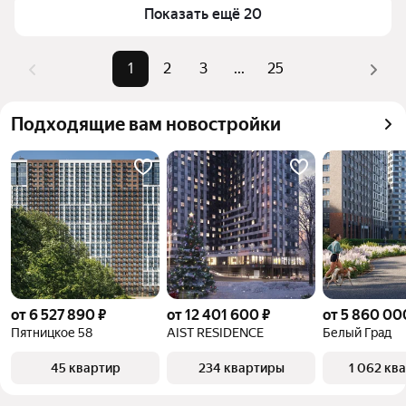
Самый дорогой объект
890,19 млн ₽
комбинации фильтров, например «» или «»
Показать ещё 20
Помимо удобной сортировки по цене продажи вы 
можете отсортировать результаты по стоимости 
1
2
3
...
25
квадратного метра или площади
Подходящие вам новостройки
от 6 527 890 ₽
от 12 401 600 ₽
от 5 860 00
Пятницкое 58
AIST RESIDENCE
Белый Град
45 квартир
234 квартиры
1 062 кв