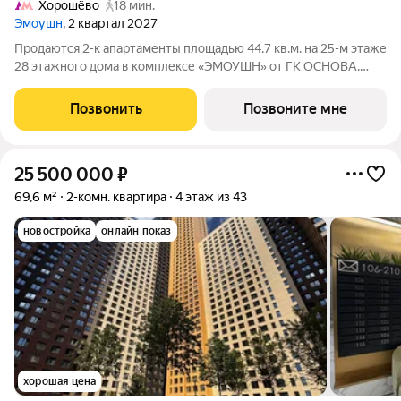
Хорошёво
18 мин.
Эмоушн
, 2 квартал 2027
Продаются 2-к апартаменты площадью 44.7 кв.м. на 25-м этаже
28 этажного дома в комплексе «ЭМОУШН» от ГК ОСНОВА.
«ЭМОУШН» многофункциональный комплекс апартаментов
бизнес-класса в престижном районе Хорошёво-Мнёвники
Позвонить
Позвоните мне
(СЗАО), новый выразительный акцент
25 500 000
₽
69,6 м²
2-комн. квартира
4 этаж из 43
новостройка
онлайн показ
хорошая цена