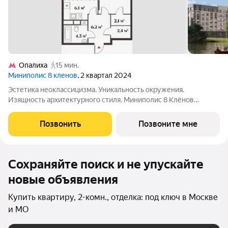
Опалиха
15 мин.
Миниполис 8 кленов
, 2 квартал 2024
Эстетика неоклассицизма. Уникальность окружения.
Изящность архитектурного стиля. Миниполис 8 Клёнов
расположился в подмосковном микрорайоне Опалиха.
Несмотря на удаленность от многолюдных улиц и шумных
Позвонить
Позвоните мне
магистралей добраться до центра столицы не
Сохраняйте поиск и не упускайте
новые объявления
Купить квартиру, 2-комн., отделка: под ключ в Москве
и МО