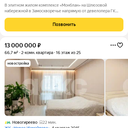
В элитном жилом комплексе «Монблан» на Шлюзовой
набережной в Замоскворечье напрямую от девелопера ГК
«Галс-Девелопмент» представлена 2-комнатная квартира
квартира на 15 этаже общей площадью 87.50 м. Квартира
Позвонить
предлагается без отделки. «Монблан»
13 000 000
₽
66,7 м²
2-комн. квартира
16 этаж из 25
новостройка
Новогиреево
22 мин.