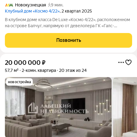
Новокузнецкая
9 мин.
Клубный дом «Космо 4/22»
, 2 квартал 2025
В клубном доме класса De Luxe «Космо 4/22», расположенном
на острове Балчуг, напрямую от девелопера ГК «Галс-
Девелопмент» представлена 2-комнатная квартира на 6 этаже
общей площадью 138.90 м. Квартира предлагается без
Позвонить
отделки, со свободной
20 000 000
₽
57,7 м²
2-комн. квартира
20 этаж из 24
новостройка