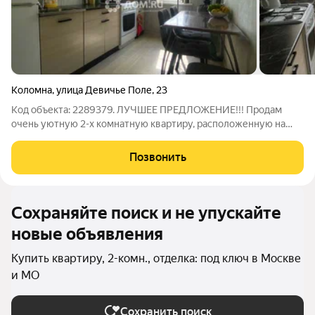
Коломна
,
улица Девичье Поле
,
23
Код объекта: 2289379. ЛУЧШЕЕ ПРЕДЛОЖЕНИЕ!!! Продам
очень уютную 2-х комнатную квартиру, расположенную на
пятом этаже девятиэтажного дома. Квартира имеет большое
количество преимуществ: две большие изолированные
Позвонить
комнаты раздельный санузел
Сохраняйте поиск и не упускайте
новые объявления
Купить квартиру, 2-комн., отделка: под ключ в Москве
и МО
Сохранить поиск