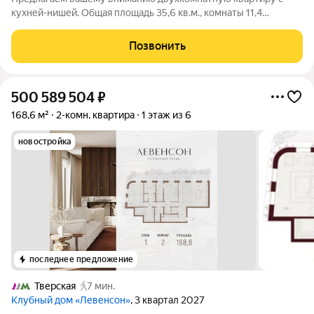
кухней-нишей. Общая площадь 35,6 кв.м., комнаты 11,4
кв.м+10,4 кв.м., кухня-ниша 5,1 кв.м. Высота потолков 2,65м.
Квартира в идеальном состоянии («заезжай и живи»), после
Позвонить
получения ключей никто не
500 589 504
₽
168,6 м²
2-комн. квартира
1 этаж из 6
новостройка
последнее предложение
Тверская
7 мин.
Клубный дом «Левенсон»
, 3 квартал 2027