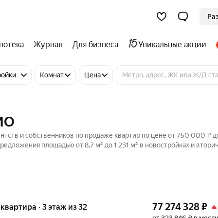
Ра
потека
Журнал
Для бизнеса
Уникальные акции
ройки
Комнат
Цена
МО
нтств и собственников по продаже квартир по цене от 750 000 ₽ д
редложения площадью от 8,7 м² до 1 231 м² в новостройках и втори
77 274 328
₽
я квартира · 3 этаж из 32