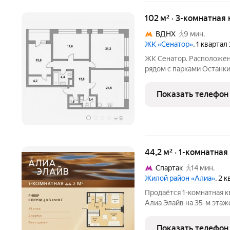
102 м² · 3-комнатная 
ВДНХ
9 мин.
ЖК «Сенатор»
, 1 квартал
ЖК Сенатор. Расположени
рядом с парками Останки
Транспортная доступност
метро Вднх 850 м, до це
Показать телефон
прямой выезд на
+
9
44,2 м² · 1-комнатна
Спартак
14 мин.
Жилой район «Алиа»
, 2 
Продаётся 1-комнатная к
Алиа Элайв на 35-м этаж
и впечатляющих частей жилого 
квартал Алиа Элайв. Эт
Показать телефон