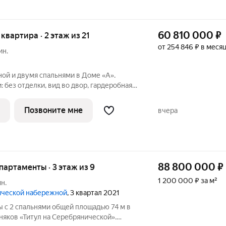
60 810 000
₽
 квартира · 2 этаж из 21
от 254 846 ₽ в меся
ин.
ной и двумя спальнями в Доме «А».
 без отделки, вид во двор, гардеробная,
 две стороны, постирочная, разнесённые
в. 2027 Дом А - проект от застройщика
Позвоните мне
вчера
88 800 000
₽
апартаменты · 3 этаж из 9
1 200 000 ₽ за м²
н.
нической набережной
, 3 квартал 2021
 с 2 спальнями общей площадью 74 м в
няков «Титул на Серебрянической».