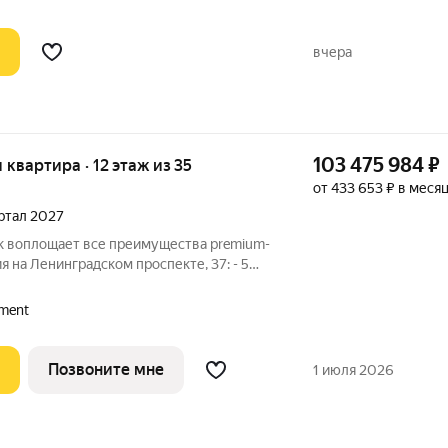
вчера
103 475 984
₽
я квартира · 12 этаж из 35
от 433 653 ₽ в меся
артал 2027
rk воплощает все преимущества premium-
ия на Ленинградском проспекте, 37: - 5
 Патриарших прудов и Белой площади, -
ереметьево» или «Москва-Сити», - 4
ment
Позвоните мне
1 июля 2026