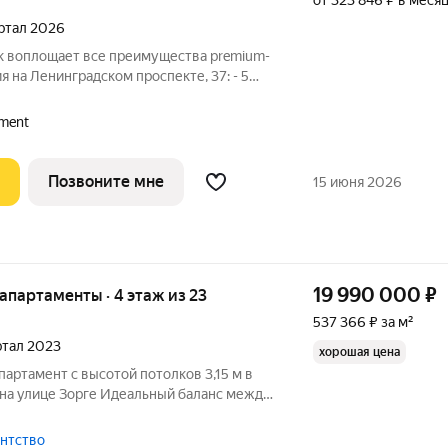
от 323 846 ₽ в меся
артал 2026
rk воплощает все преимущества premium-
ия на Ленинградском проспекте, 37: - 5
 Патриарших прудов и Белой площади, -
ереметьево» или «Москва-Сити», - 4
ment
Позвоните мне
15 июня 2026
19 990 000
₽
е апартаменты · 4 этаж из 23
537 366 ₽ за м²
артал 2023
хорошая цена
партамент с высотой потолков 3,15 м в
а улице Зорге Идеальный баланс между
ью и комфортом для жизни именно
вать эту квартиру в новом монолитном
гентство