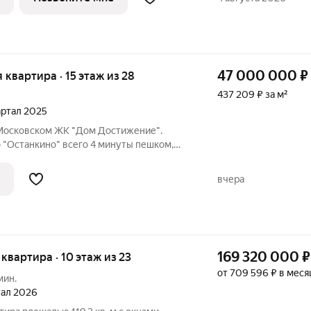
47 000 000
₽
я квартира · 15 этаж из 28
437 209 ₽ за м²
вартал 2025
Московском ЖК "Дом Достижение".
 "Останкино" всего 4 минуты пешком,
е по городу максимально удобным. В
ятся школы и детские сады. Рядом также
вчера
169 320 000
₽
я квартира · 10 этаж из 23
от 709 596 ₽ в меся
мин.
ртал 2026