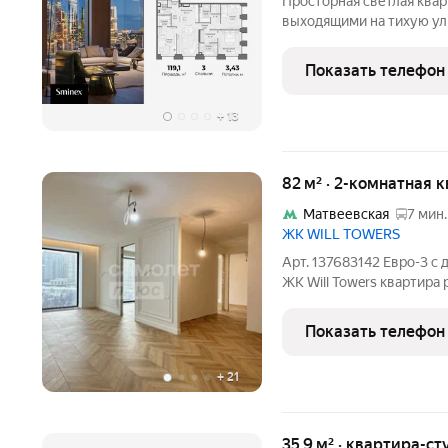
Просторная светлая кварт
выходящими на тихую ул
бизнес-центр Marr Plaza.
возможностью открыван
Показать телефон
характеристики. Продум
+
13
82 м² · 2-комнатная 
Матвеевская
7 мин.
ЖК WILL TOWERS
Арт. 137683142 Евро-3 с
ЖК Will Towers квартира
полный пакет дизайн про
большей площади! Межк
Показать телефон
возможно подобрать
+
21
35,9 м² · квартира-ст