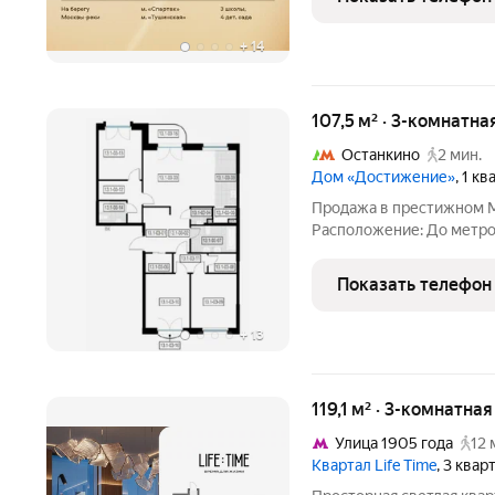
первой
+
14
107,5 м² · 3-комнатна
Останкино
2 мин.
Дом «Достижение»
, 1 к
Продажа в престижном 
Расположение: До метро
что делает передвижени
пешей доступности наход
Показать телефон
расположены
+
13
119,1 м² · 3-комнатна
Улица 1905 года
12 
Квартал Life Time
, 3 ква