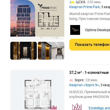
ЦСКА
10 мин.
Квартал Prime Park
, 3 кв
Жилой квартал Prime Pa
living. Престижная локац
мин. от Тверской улицы,
20 мин. до аэропорта «Ш
Optima Develop
парка
+
21
Показать телефон
37,2 м² · 1-комнатны
Зорге
9 мин.
Квартал «Зорге 9»
, 3 кв
Id 65532. Премиальный а
клубном доме MADISON н
инвестиционной надежност
так можно охарактеризо
Estateliga, а