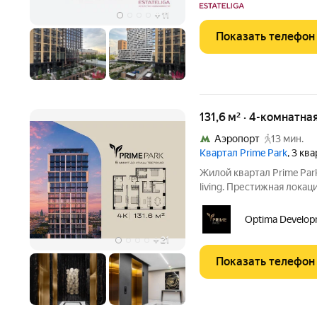
комплексе
+
11
Показать телефон
131,6 м² · 4-комнатна
Аэропорт
13 мин.
Квартал Prime Park
, 3 кв
Жилой квартал Prime Pa
living. Престижная локац
мин. от Тверской улицы,
20 мин. до аэропорта «Ш
Optima Develop
парка
+
21
Показать телефон