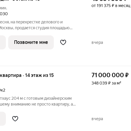
от 191 375 ₽ в месяц
мин.
 2030
сня, на перекрестке делового и
Москвы, продается студия площадью
 Квартира находится на 5 этаже 48-
 элитном жилом комплексе «Начало» от
Позвоните мне
вчера
71 000 000
₽
 квартира · 14 этаж из 15
348 039 ₽ за м²
9к2
тхаус 204 м с готовым дизайнерским
ему вниманию не просто квартиру, а
 пентхаус, где статус и комфорт
лью. Это готовое решение для тех, кто
вчера