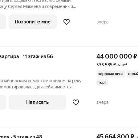
ира площадью 119,3 кв. м с окнами,
ицу Сергея Макеева и современный
 Большое панорамное окно в с/у с
ия настежь улучшает видовые
Позвоните мне
вчера
анная
44 000 000
₽
квартира · 11 этаж из 56
536 585 ₽ за м²
хорошая цена
онла
 дизайнерским ремонтом и видом на реку
торг
 ремонтировалась для себя, имеется
екта! продается в связи с покупкой
омнатные двери и светильники
Написать
вчера
45 664 800
₽
удия · 5 этаж из 48