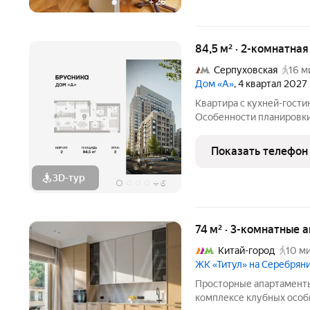
+
26
84,5 м² · 2-комнатная
Серпуховская
16 м
Дом «А»
, 4 квартал 2027
Квартира с кухней-гости
Особенности планировки:
мастер-спальня, окна на
спальни. Срок сдачи IV к
Показать телефон
3D-тур
+
6
74 м² · 3-комнатные 
Китай-город
10 ми
ЖК «Титул» на Серебря
Просторные апартаменты
комплексе клубных особ