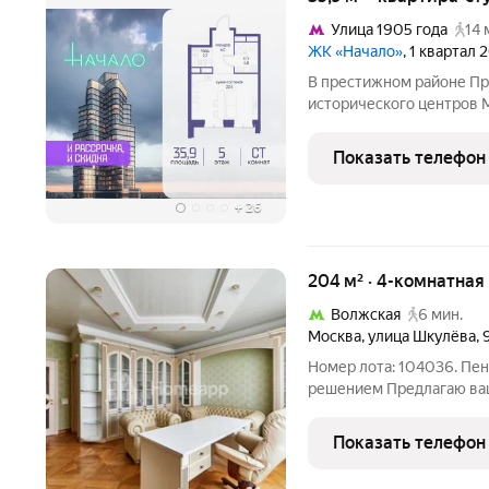
Улица 1905 года
14 
ЖК «Начало»
, 1 квартал
В престижном районе Пре
исторического центров 
35.90 кв. м без отделки.
этажного дома, в новом
Показать телефон
девелопера «Донстрой».
+
26
204 м² · 4-комнатная
Волжская
6 мин.
Москва
,
улица Шкулёва
,
Номер лота: 104036. Пен
решением Предлагаю ваш
приватный двухуровневый
подчеркнуты каждой дета
Показать телефон
не приемлет