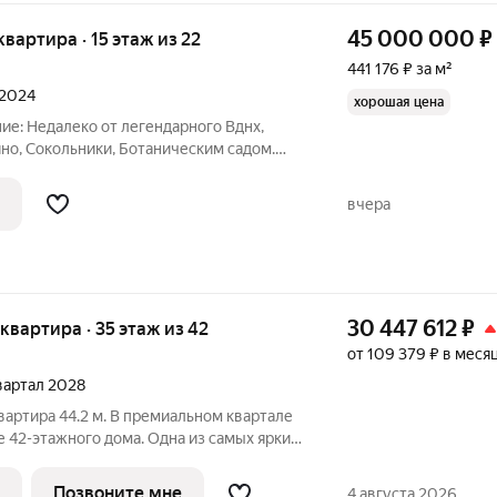
45 000 000
₽
квартира · 15 этаж из 22
441 176 ₽ за м²
 2024
хорошая цена
е: Недалеко от легендарного Вднх,
но, Сокольники, Ботаническим садом.
ь: до метро Алексеевская 700 м, до
нтра 10 минут на автомобиле. Удобный
вчера
30 447 612
₽
я квартира · 35 этаж из 42
от 109 379 ₽ в меся
квартал 2028
вартира 44.2 м. В премиальном квартале
е 42-этажного дома. Одна из самых ярких
района Алиа премиальный
о две башни LIGHTHOUSE от бюро APEX на
Позвоните мне
4 августа 2026