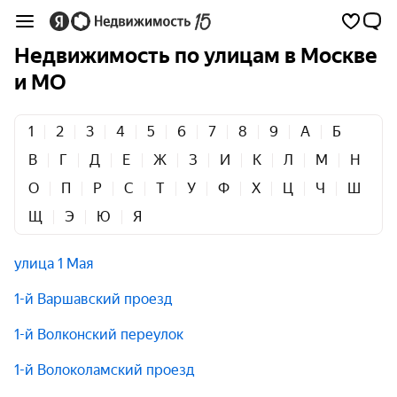
Недвижимость по улицам в Москве
и МО
1
2
3
4
5
6
7
8
9
А
Б
В
Г
Д
Е
Ж
З
И
К
Л
М
Н
О
П
Р
С
Т
У
Ф
Х
Ц
Ч
Ш
Щ
Э
Ю
Я
улица 1 Мая
1-й Варшавский проезд
1-й Волконский переулок
1-й Волоколамский проезд