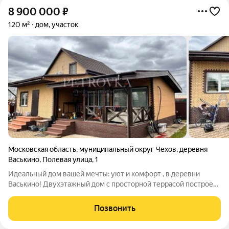
8 900 000
₽
120 м²
дом, участок
Московская область
,
муниципальный округ Чехов
,
деревня
Васькино
,
Полевая улица
,
1
Идеальный дом вашей мечты: уют и комфорт , в деревни
Васькино! Двухэтажный дом с просторной террасой построен
по каркасной технологии, площадью 120 кв м на 5 сотках.
Строили для себя из качественных материалов, год стройки
Позвонить
2016 г. Выполнен свежий