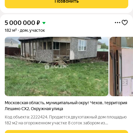
Позвонить
комфорт-класса, который
5 000 000
₽
182 м²
дом, участок
Московская область
,
муниципальный округ Чехов
,
территория
Лешино СХ2
,
Окружная улица
Код объекта: 2222424. Продается двухэтажный дом площадью
182 м2 на огороженном участке 8 соток забором из
профнастила. Дом построен в 2016 году, он требует