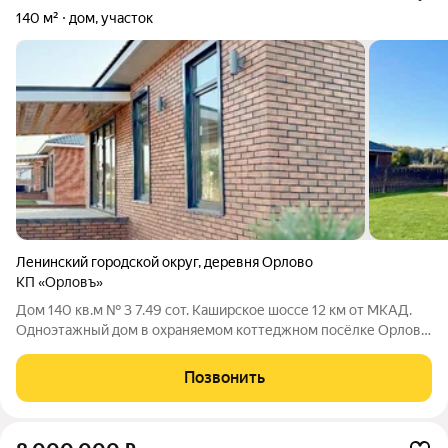
140 м²
дом, участок
Ленинский городской округ
,
деревня Орлово
КП «Орловъ»
Дом 140 кв.м № 3 7.49 сот. Каширское шоссе 12 км от МКАД.
Одноэтажный дом в охраняемом коттеджном посёлке Орловъ.
Дом 140 кв.м на земельном участке 7.49 соток по
европейскому проекту, состоит из 3 спален, просторной
Позвонить
кухни-гостиной. Отопление и все