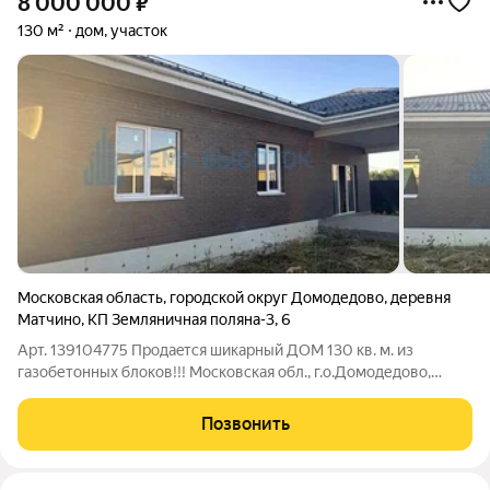
8 000 000
₽
130 м²
дом, участок
Московская область
,
городской округ Домодедово
,
деревня
Матчино
,
КП Земляничная поляна-3
,
6
Арт. 139104775 Пpoдаeтcя шикарный ДОМ 130 кв. м. из
газобетонных блоков!!! Московская обл., г.о.Домодедово,
деревня Матчино, Коттеджный поселок Земляничная поляна 3.
УЧАСТОК: Участок 5,5 соток, ровный, правильной формы, не
Позвонить
затапливается, есть