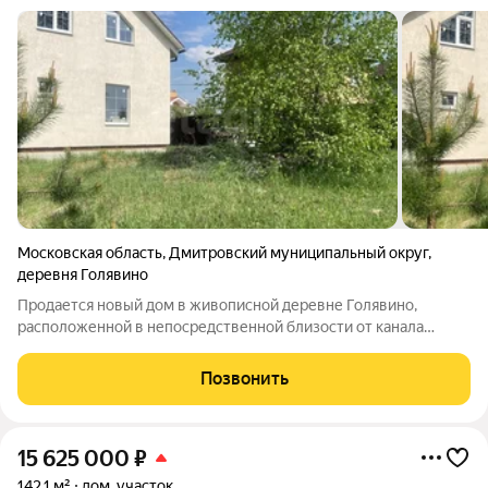
Московская область
,
Дмитровский муниципальный округ
,
деревня Голявино
Продается новый дом в живописной деревне Голявино,
расположенной в непосредственной близости от канала
имени Москвы. Этот двухэтажный дом общей площадью 118,1
кв.м. построен с использованием современных материалов:
Позвонить
прочный пеноблок 40/60, утеплитель
15 625 000
₽
142,1 м²
дом, участок