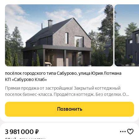
посёлок городского типа Сабурово
,
улица Юрия Лотмана
КП «Сабурово Клаб»
Прямая продажа от застройщика! Закрытый коттеджный
поселок бизнес-класса. Продаётся коттедж. Без отделки. О
поселке Коттеджный поселок «Сабурово Клаб» - это
эксклюзивный проект бизнес-класса от девелопера «ФСК»,
Позвонить
расположенный в живописном уголке
3 981 000
₽