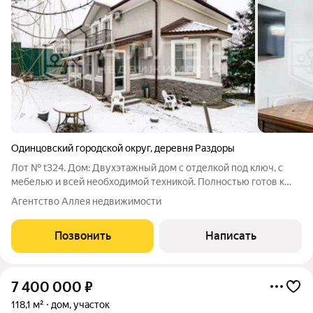
Одинцовский городской округ
,
деревня Раздоры
Лот № t324. Дом: Двухэтажный дом с отделкой под ключ, с
мебелью и всей необходимой техникой. Полностью готов к
проживанию. Дом просторный с правильной планировкой,
Агентство Аллея недвижимости
обеспечивающей личное пространство для каждого его
жителя. Участок: Участок с
Позвонить
Написать
7 400 000
₽
118,1 м²
дом, участок