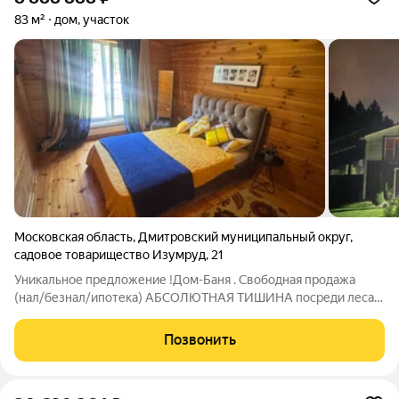
83 м²
дом, участок
Московская область
,
Дмитровский муниципальный округ
,
садовое товарищество Изумруд
,
21
Уникальное предложение !Дом-Баня . Свободная продажа
(нал/безнал/ипотека) АБСОЛЮТНАЯ ТИШИНА посреди леса в
ближайшем Подмосковье Вам обеспечено!!! СНТ находится
посреди леса на закрытой от проезда территории . в 20 метрах
Позвонить
проходит Габовская лыжня.