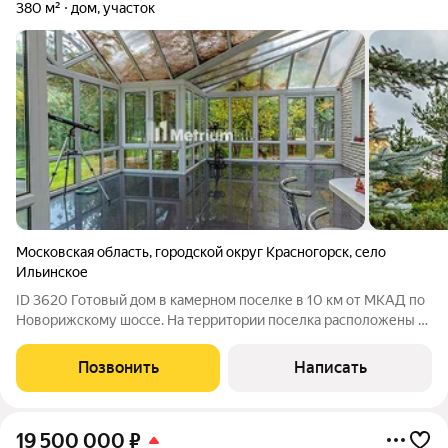
380 м²
дом, участок
Московская область
,
городской округ Красногорск
,
село
Ильинское
ID 3620 Готовый дом в камерном поселке в 10 км от МКАД по
Новорижскому шоссе. На территории поселка расположены 2
пруда, красивая прогулочная зона с оборудованной беседкой-
барбекю и большая детская площадка. Развитая
Позвонить
Написать
инфраструктура в шаговой
19 500 000
₽