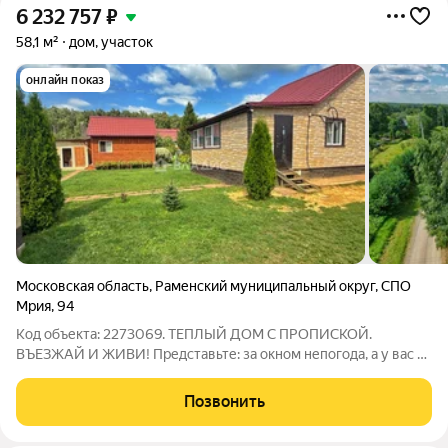
6 232 757
₽
58,1 м²
дом, участок
онлайн показ
Московская область
,
Раменский муниципальный округ
,
СПО
Мрия
,
94
Код объекта: 2273069. ТЕПЛЫЙ ДОМ С ПРОПИСКОЙ.
ВЪЕЗЖАЙ И ЖИВИ! Представьте: за окном непогода, а у вас в
доме сухо, тепло и пахнет деревом. Этот дом создан для
круглогодичного проживания здесь есть всё, чтобы забыть о
Позвонить
городской суете и наслаждаться