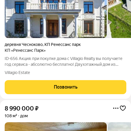
деревня Чесноково
,
КП Ренессанс парк
КП «Ренессанс Парк»
ID-656 Акция: при покупке дома с Villagio Realty вы получаете
год сервиса - абсолютно бесплатно! Двухэтажный дом из
кирпича площадью 359,6 кв. метров построен по проекту
Villagio Estate
«Классика» и сочетает строгие линии классической усадьбы с
современной
Позвонить
8 990 000
₽
108 м²
дом