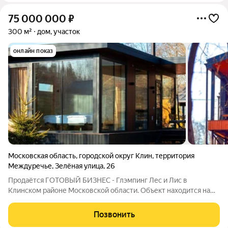
75 000 000
₽
300 м²
дом, участок
онлайн показ
Московская область
,
городской округ Клин
,
территория
Междуречье
,
Зелёная улица
,
26
Продаётcя ГOTОBЫЙ БИЗНEС - Глэмпинг Лес и Лис в
Клинском районе Московской области. Объект находится на
территории охраняемого КП Междуречье, дер. Кореньки, 83
км от Москвы по Ново-рижскому и Ленинградскому шоссе.
Позвонить
Глэмпинг Лес и Лис полнocтью