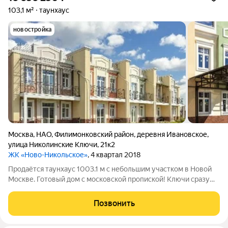
103,1 м²
таунхаус
новостройка
Москва
,
НАО
,
Филимонковский район
,
деревня Ивановское
,
улица Николинские Ключи
,
21к2
ЖК «Ново-Никольское»
, 4 квартал 2018
Продаётся таунхаус 1003.1 м с небольшим участком в Новой
Москве. Готовый дом с московской пропиской! Ключи сразу
после сделки. Транспорт: 5 мин до МЦД-4 «Крёкшино», 20 мин
до метро «Саларьево», удобный выезд на Киевское шоссе. Что
Позвонить
внутри дома: 1