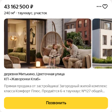
43 162 500
₽
240 м²
таунхаус, участок
деревня Митькино
,
Цветочная улица
КП «Жаворонки Клаб»
Прямая продажа от застройщика! Загородный жилой комплекс
класса Комфорт Плюс. Продаётся 6-к таунхаус №127 общей
площадью 240 кв.м. Без отделки. Расположение комплекса:
Для создания гармоничного пространства в проекте собрана
Позвонить
вся необходимая