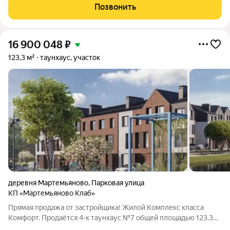
внутренней доработки. В дом заведено электричество 15 кВт.
Позвонить
Назначение дома жилое, в нем можно
16 900 048
₽
123,3 м²
таунхаус, участок
деревня Мартемьяново
,
Парковая улица
КП «Мартемьяново Клаб»
Прямая продажа от застройщика! Жилой Комплекс класса
Комфорт. Продаётся 4-к таунхаус №7 общей площадью 123.34
кв.м. Без отделки. Расположение комплекса: «Мартемьяново