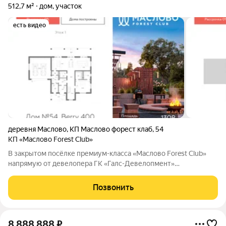
512,7 м²
дом, участок
есть видео
деревня Маслово
,
КП Маслово форест клаб
,
54
КП «Маслово Forest Club»
В закрытом посёлке премиум-класса «Маслово Forest Club»
напрямую от девелопера ГК «Галс-Девелопмент»
представлен дом общей площадью 512,7 м. Готовность всего
посёлка 90% Посёлок «Маслово Forest Club» расположен в 28
Позвонить
км от МКАД в одном из знаковых
8 888 888
₽