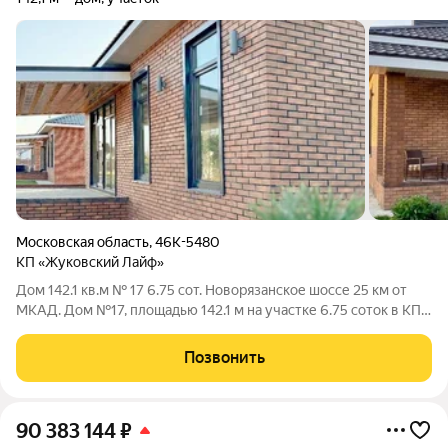
Московская область
,
46К-5480
КП «Жуковский Лайф»
Дом 142.1 кв.м № 17 6.75 сот. Новорязанское шоссе 25 км от
МКАД. Дом №17, площадью 142.1 м на участке 6.75 соток в КП
«Жуковский Лайф» Дом №17 в «Жуковский Лайф» удачный
вариант для тех, кто хочет жить в современном загородном
Позвонить
доме, где уже
90 383 144
₽