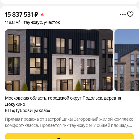
15 837 531
₽
118,8 м²
таунхаус, участок
Московская область
,
городской округ Подольск
,
деревня
Докукино
КП «Дубровицы клаб»
Прямая продажа от застройщика! Загородный жилой комплекс
комфорт-класса. Продаётся 4-к таунхаус №7 общей площадью
118.78 кв.м. Без отделки. Расположение комплекса:
«Дубровицы Клаб» это современный малоэтажный комплекс