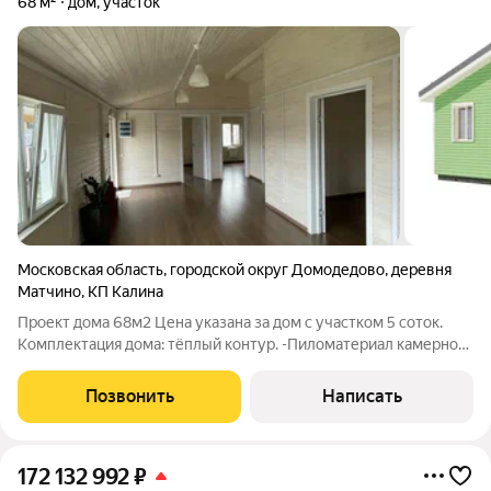
68 м²
дом, участок
Московская область
,
городской округ Домодедово
,
деревня
Матчино
,
КП Калина
Проект дома 68м2 Цена указана за дом с участком 5 соток.
Комплектация дома: тёплый контур. -Пиломатериал камерной
сушки. -Утепление 150мм -ПВХ окна. -Винтовые сваи. Цена
указана за дом с участком 5 соток. Большой выбор участков
Позвонить
Написать
ИЖС для строительства
172 132 992
₽