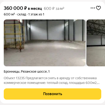
360 000
₽
в месяц
600 ₽ за м²
600 м²
склад
1 этаж из 1
Бронницы
,
Рязанское шоссе
,
1
Объект 13235 Предлагается снять в аренду от собственника
коммерческое помещение: теплый склад, площадью 600м2,
по адресу: Московская область, Бронницы, Рязанское шоссе, 1
Ключевые преимущества: подведены все коммуникации
Позвонить
круглосуточный доступ зона