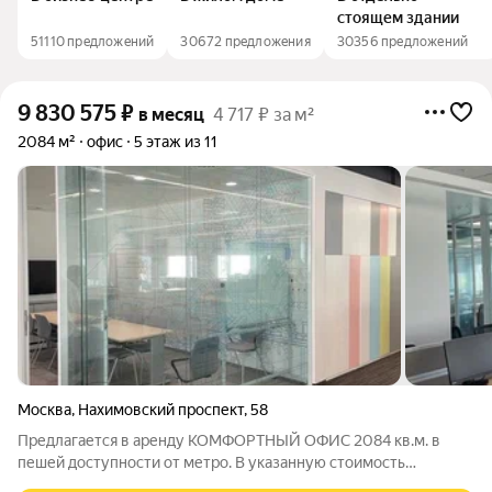
стоящем здании
51110 предложений
30672 предложения
30356 предложений
9 830 575
₽
в месяц
4 717 ₽ за м²
2084 м²
офис
5 этаж из 11
Москва
,
Нахимовский проспект
,
58
Предлагается в аренду КОМФОРТНЫЙ ОФИС 2084 кв.м. в
пешей доступности от метро. В указанную стоимость
включены эксплуатационные расходы. Просмотр офиса в