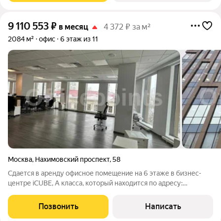
9 110 553
₽
в месяц
4 372 ₽ за м²
2084 м²
офис
6 этаж из 11
Москва
,
Нахимовский проспект
,
58
Сдается в аренду офисное помещение на 6 этаже в бизнес-
центре iCUBE, А класса, который находится по адресу:
Нахимовский пр-кт, д. 58. Без комиссии для Арендатора!
ЛОКАЦИЯ: Пешая доступность от станций метро
Позвонить
Написать
Профсоюзная, Академическая, Новые