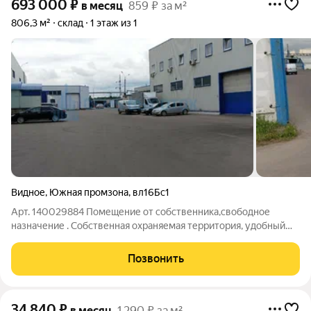
693 000
₽
в месяц
859 ₽ за м²
806,3 м²
склад
1 этаж из 1
Видное
,
Южная промзона
,
вл16Бс1
Арт. 140029884 Помещение от собственника,свободное
назначение . Собственная охраняемая территория, удобный
заезд с прилегающей дороги. Собственная парковка
,отапливаемое помещение , центральное
Позвонить
отопление(собственная котельная на территории
34 840
₽
в месяц
1 290 ₽ за м²