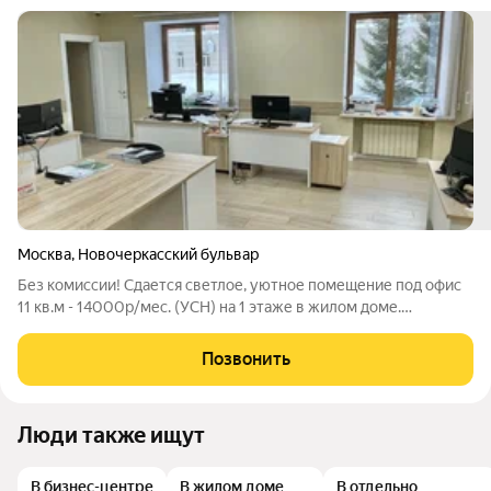
Москва
,
Новочеркасский бульвар
Без комиссии! Сдается светлое, уютное помещение под офис
11 кв.м - 14000р/мес. (УСН) на 1 этаже в жилом доме.
Рассматриваем арендатора без клиентского потока под
проведение встреч, переговоров, делового
Позвонить
представительства. Предоставляем юридический
Люди также ищут
В бизнес-центре
В жилом доме
В отдельно