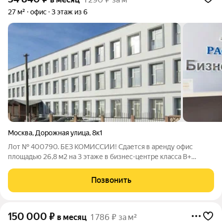
27 м²
офис
3 этаж из 6
Москва
,
Дорожная улица
,
8к1
Лот № 400790. БЕЗ КОМИССИИ! Сдается в аренду офис
площадью 26,8 м2 на 3 этаже в бизнес-центре класса B+
"Растком", расположенном в 5 минутах транспортом от метро
Южная. Планировка: 1 кабинет. Состояние помещения: с
Позвонить
ремонтом. Условия аренды: УСН.
150 000
₽
в месяц
1 786 ₽ за м²