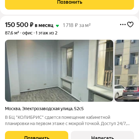
Позвонить
собственником объекта! Cдaм
150 500
₽
в месяц
1 718 ₽ за м²
87,6 м²
офис
1 этаж из 2
Москва
,
Электрозаводская улица
,
52с5
В БЦ "КОЛИБРИС" сдается помещение кабинетной
планировки на первом этаже с мокрой точкой. Доступ 24/7,
работает пропускная система. Метр. Есть своя парковка.
Территория охраняется. НДС включен в арендную ставку.
Позвонить
Написать