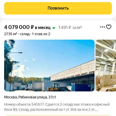
назначения, площадью 102.7 м2 по адресу: Московская
область, Щёлковский г. о., рабочий посёлок Свердловский, ул
Позвонить
Заречная, д. 10 пом 1
4 079 000
₽
в месяц
1 491 ₽ за м²
2735 м²
склад
1 этаж из 2
Москва
,
Рябиновая улица
,
37с1
Номер объекта: 540517. Сдается 2 складских этажа и офисный
блок 89, Склад, расположенный на 1 эт 356 кв м и 2 эт.
(площадь - 2 378 кв.м) : высота потолка 7 м, нагрузка на пол -