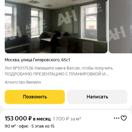
Москва
,
улица Гиляровского
,
65с1
Лот №1017536 Напишите нам в Ватсап, чтобы получить
ПОДРОБНУЮ ПРЕЗЕНТАЦИЮ С ПЛАНИРОВКОЙ И
ФОТОГРАФИЯМИ! Аренда офисного блока 750м2 в
Агентство Филипп
Мещанском районе ЦАО. В пяти минутах ходьбы станции
метро/БКЛ/МЦД Рижская и метро Проспект Мира. Прямой
Позвонить
Написать
съезд на
153 000
₽
в месяц
1 700 ₽ за м²
90 м²
офис
5 этаж из 15