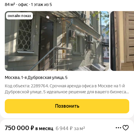
84 м²
офис
1 этаж из 5
онлайн показ
Москва
,
1-я Дубровская улица
,
5
Код объекта: 2289764. Срочная аренда офиса в Москве на 1-й
Дубровской улице, 5 идеальное решение для вашего бизнеса!
Предлагается в аренду просторное и современное офисное
помещение общей площадью 84 кв. м на первом этаже
Позвонить
пятиэтажного кирпичного
750 000
₽
в месяц
6 944 ₽ за м²