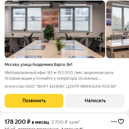
Москва
,
улица Академика Варги
,
8к1
Меблированный офис 90 м 153 000 /мес акционная цена.
Условия акции уточняйте у оператора. Основные
преимущества: - Готовый офис с качественной отделкой и
Агентство ООО "ФОРТ БИЗНЕС ЦЕНТР МИНСКАЯ ПЛАЗА"
современной мебелью. - Все необходимые удобства: удобная
кухня, пространство для переговоров,
Позвонить
Написать
178 200
₽
в месяц
2 700 ₽ за м²