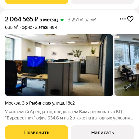
доступность всего несколько минут
2 064 565
₽
в месяц
3 251 ₽ за м²
635 м²
офис
2 этаж из 4
Москва
,
3-я Рыбинская улица
,
18с2
Уважаемый Арендатор, предлагаем Вам арендовать в БЦ
"Буревестник" офис 634.6 м на 2 этаже на выгодных условиях.
Планировка - смешанная. Приточно-вытяжная вентиляция.
Центральное кондиционирование. Пожарная сигнализация.
Позвонить
Написать
Электрическая мощность: 60кВт.