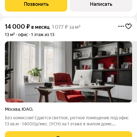
офис площадью 25 кв.м, в Административном здании. 7-й этаж,
Позвонить
Написать
Офис с ремонтом и оборудован
14 000
₽
в месяц
1 077 ₽ за м²
13 м²
офис
1 этаж из 13
Москва
,
ЮАО,
Без комиссии! Сдается светлое, уютное помещение под офис
13 кв.м - 14000р/мес. (УСН) на 1 этаже в жилом доме.
Рассматриваем арендатора без клиентского потока под
проведение встреч, переговоров, делового