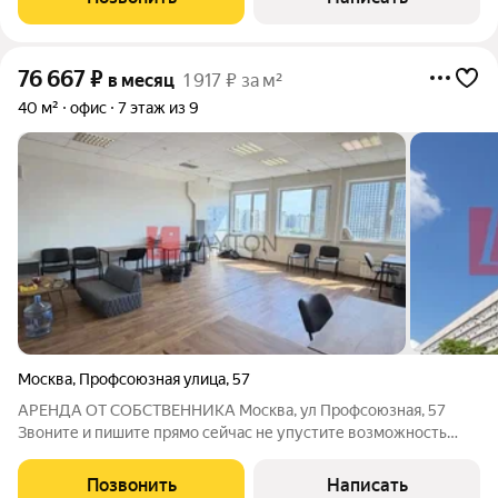
Юридический адрес временно не
76 667
₽
в месяц
1 917 ₽ за м²
40 м²
офис
7 этаж из 9
Москва
,
Профсоюзная улица
,
57
АРЕНДА ОТ СОБСТВЕННИКА Москва, ул Профсоюзная, 57
Звоните и пишите прямо сейчас не упустите возможность
арендовать идеальный офис для Вашего бизнеса в отличном
месте! Сотрудничаем с агентами. - Удобная транспортная
Позвонить
Написать