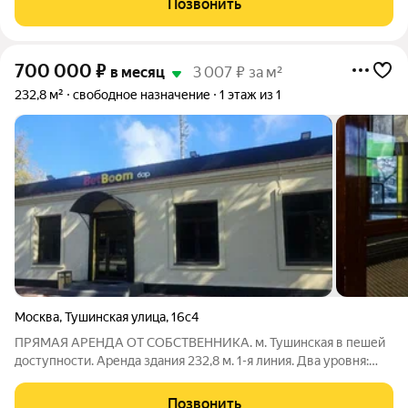
Позвонить
представительства. Предоставляем юридический
700 000
₽
в месяц
3 007 ₽ за м²
232,8 м²
свободное назначение
1 этаж из 1
Москва
,
Тушинская улица
,
16с4
ПРЯМАЯ АРЕНДА ОТ СОБСТВЕННИКА. м. Тушинская в пешей
доступности. Аренда здания 232,8 м. 1-я линия. Два уровня:
первый этаж 123,3м и цокольный этаж 109,5м Отдельный вход.
Открытая планировка. Витрины. Высота потолков 3м. 100 кВт.
Позвонить