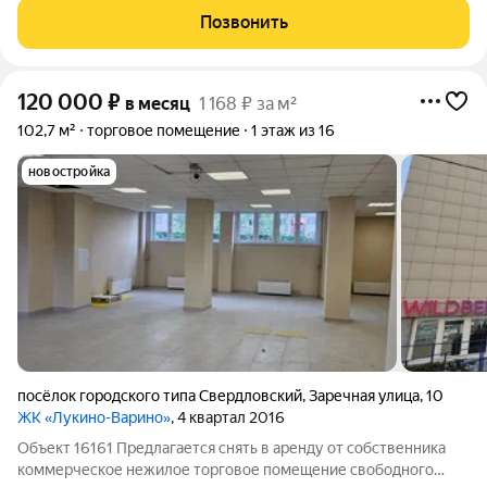
удобное для вас время по предварительной договоренности.
Позвонить
Прямой договор с СОБСТВЕННИКОМ. Комиссии
120 000
₽
в месяц
1 168 ₽ за м²
102,7 м²
торговое помещение
1 этаж из 16
новостройка
посёлок городского типа Свердловский
,
Заречная улица
,
10
ЖК «Лукино-Варино»
, 4 квартал 2016
Объект 16161 Предлагается снять в аренду от собственника
коммерческое нежилое торговое помещение свободного