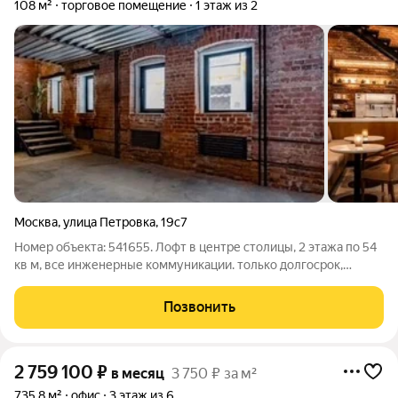
108 м²
торговое помещение
1 этаж из 2
Москва
,
улица Петровка
,
19с7
Номер объекта: 541655. Лофт в центре столицы, 2 этажа по 54
кв м, все инженерные коммуникации. только долгосрок,
Сдаётся торговое помещение 108 м в самом центре города..
Коммунальные услуги оплачиваются дополнительно. Депозит.
Позвонить
2 759 100
₽
в месяц
3 750 ₽ за м²
735,8 м²
офис
3 этаж из 6