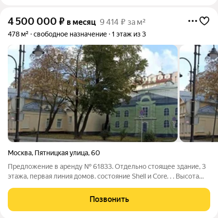
4 500 000
₽
в месяц
9 414 ₽ за м²
478 м²
свободное назначение
1 этаж из 3
Москва
,
Пятницкая улица
,
60
Предложение в аренду № 61833. Отдельно стоящее здание, 3
этажа, первая линия домов. состояние Shell и Core. . . Высота
потолка 3,2м, эл-во 100 кВт, возможно увеличение. . Здание
свободного назначения, зальная планировка. . Здание не
Позвонить
памятник ДКН.