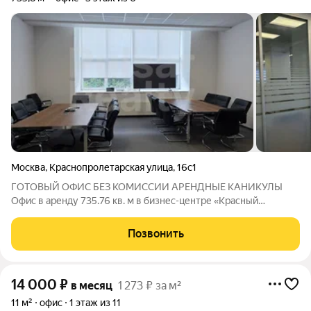
Москва
,
Краснопролетарская улица
,
16с1
ГОТОВЫЙ ОФИС БЕЗ КОМИССИИ АРЕНДНЫЕ КАНИКУЛЫ
Офис в аренду 735.76 кв. м в бизнес-центре «Красный
Пролетарий» - заезжайте и работайте! Месячный арендный
платеж 2 759 100 руб./месяц. Все включено (НДС,
Позвонить
эксплуатационные платежи). Коммунальные расходы
14 000
₽
в месяц
1 273 ₽ за м²
11 м²
офис
1 этаж из 11