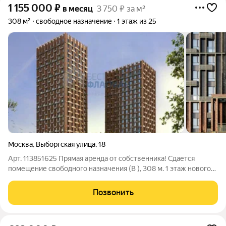
1 155 000
₽
в месяц
3 750 ₽ за м²
308 м²
свободное назначение
1 этаж из 25
Москва
,
Выборгская улица
,
18
Арт. 113851625 Прямая аренда от собственника! Сдается
помещение свободного назначения (B ), 308 м. 1 этаж нового
Бизнес-центра класса В+ Nevsky Plaza. Москва, Выборгская ул.,
18 Площадь: 308 м Этаж: 1 из 25 Помещение: Свободно Класс:
Позвонить
B+. Метро: