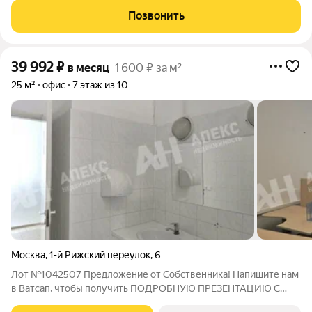
1,5 тн на 1 кв.м , индивидуальный лифт (грузоподъемность - 3,5
Позвонить
тн с
39 992
₽
в месяц
1 600 ₽ за м²
25 м²
офис
7 этаж из 10
Москва
,
1-й Рижский переулок
,
6
Лот №1042507 Предложение от Собственника! Напишите нам
в Ватсап, чтобы получить ПОДРОБНУЮ ПРЕЗЕНТАЦИЮ С
ПЛАНИРОВКОЙ И ФОТОГРАФИЯМИ! Предлагается в аренду