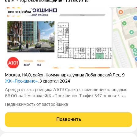
66 м²
торговое помещение
1 этаж из 15
новостройка
Москва
,
НАО
,
район Коммунарка
,
улица Лобановский Лес
,
9
ЖК «Прокшино»
, 3 квартал 2024
Аренда от застройщика А101! Сдается помещение площадью
66.00. на 1-м этаже ЖК «Прокшино». Трафик 547 человек в
день. Технические характеристики помещения: - Помещение
Недвижимость от застройщика
свободного назначения с отдельным входом и окнами с видом
на улицу; - Без отделки;
Позвонить