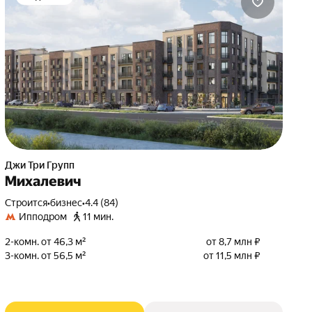
Джи Три Групп
Михалевич
Строится
•
бизнес
•
4.4 (84)
Ипподром
11 мин.
2-комн. от 46,3 м²
от 8,7 млн ₽
3-комн. от 56,5 м²
от 11,5 млн ₽