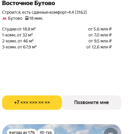
Восточное Бутово
Строится, есть сданные
•
комфорт
•
4.4 (3162)
Бутово
18 мин.
Студии от 18,8 м²
от 5,6 млн ₽
1-комн. от 32 м²
от 7,0 млн ₽
2-комн. от 46 м²
от 9,5 млн ₽
3-комн. от 67,9 м²
от 12,6 млн ₽
+7 ××× ××× ×× ××
Позвоните мне
выгода до 17%
3D-тур