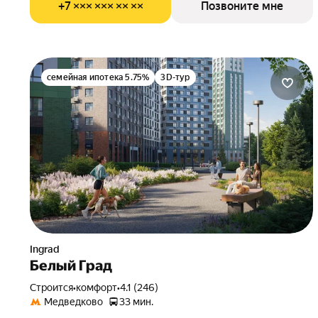
+7 ××× ××× ×× ××
Позвоните мне
семейная ипотека 5.75%
3D-тур
Ingrad
Белый Град
Строится
•
комфорт
•
4.1 (246)
Медведково
33 мин.