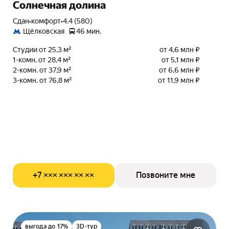
Солнечная долина
Сдан
•
комфорт
•
4.4 (580)
Щёлковская
46 мин.
Студии от 25,3 м²
от 4,6 млн ₽
1-комн. от 28,4 м²
от 5,1 млн ₽
2-комн. от 37,9 м²
от 6,6 млн ₽
3-комн. от 76,8 м²
от 11,9 млн ₽
+7 ××× ××× ×× ××
Позвоните мне
выгода до 17%
3D-тур