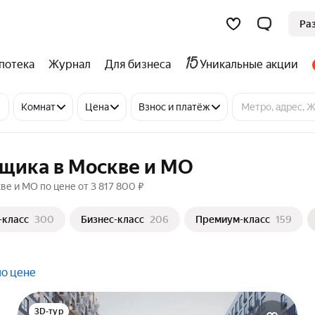
Ра
потека
Журнал
Для бизнеса
Уникальные акции
Комнат
Цена
Взнос и платёж
йщика в Москве и МО
ве и МО по цене от 3 817 800 ₽
-класс
300
Бизнес-класс
206
Премиум-класс
159
по цене
3D-тур