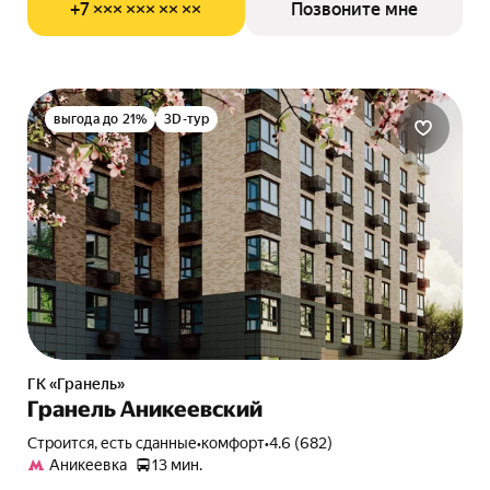
+7 ××× ××× ×× ××
Позвоните мне
выгода до 21%
3D-тур
ГК «Гранель»
Гранель Аникеевский
Строится, есть сданные
•
комфорт
•
4.6 (682)
Аникеевка
13 мин.