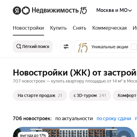
Москва и МО
Новостройки
Купить
Снять
Коммерческая
И
Лёгкий поиск
Уникальные акции
Новостройки (ЖК) от застро
707 новостроек — купить квартиру площадью от 14 м² в Моск
На старте продаж
21
c 3D-туром
241
Комфорт
706 новостроек:
по актуальности
по сроку сдачи
выгода до 17%