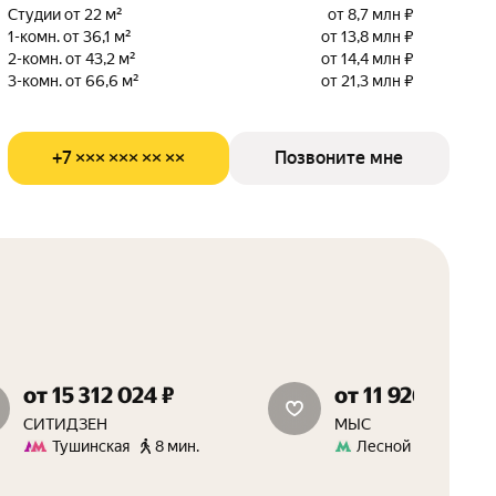
Студии от 22 м²
от 8,7 млн ₽
1-комн. от 36,1 м²
от 13,8 млн ₽
2-комн. от 43,2 м²
от 14,4 млн ₽
3-комн. от 66,6 м²
от 21,3 млн ₽
+7 ××× ××× ×× ××
Позвоните мне
от 15 312 024 ₽
от 11 926 931 ₽
скидки до 15%
скидки 15%
СИТИДЗЕН
МЫС
Тушинская
8 мин.
Лесной Городок