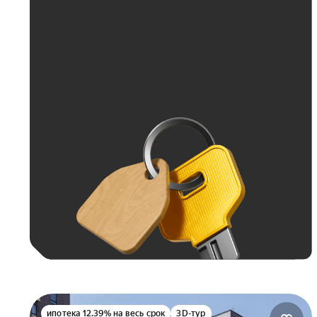
До 70 тыс. ₽
До 100 тыс. ₽
Больше 100 тыс. ₽
ипотека 12.39% на весь срок
3D-тур