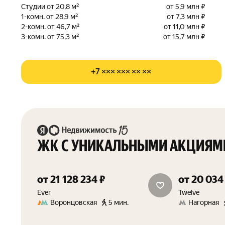
Студии от 20,8 м²
от 5,9 млн ₽
1-комн. от 28,9 м²
от 7,3 млн ₽
2-комн. от 46,7 м²
от 11,0 млн ₽
3-комн. от 75,3 м²
от 15,7 млн ₽
+7 ××× ××× ×× ××
ЖК С УНИКАЛЬНЫМИ АКЦИЯМ
от 21 128 234 ₽
от 20 034
скидка 1.5%
Ever
Twelve
Воронцовская
5 мин.
Нагорная