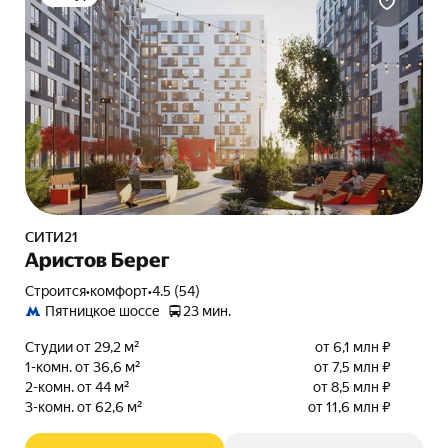
СИТИ21
Аристов Берег
Строится
•
комфорт
•
4.5 (54)
Пятницкое шоссе
23 мин.
Студии от 29,2 м²
от 6,1 млн ₽
1-комн. от 36,6 м²
от 7,5 млн ₽
2-комн. от 44 м²
от 8,5 млн ₽
3-комн. от 62,6 м²
от 11,6 млн ₽