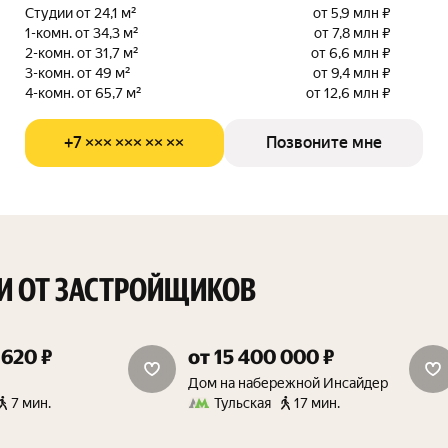
Студии от 24,1 м²
от 5,9 млн ₽
1-комн. от 34,3 м²
от 7,8 млн ₽
2-комн. от 31,7 м²
от 6,6 млн ₽
3-комн. от 49 м²
от 9,4 млн ₽
4-комн. от 65,7 м²
от 12,6 млн ₽
+7 ××× ××× ×× ××
Позвоните мне
И ОТ ЗАСТРОЙЩИКОВ
 620 ₽
от 15 400 000 ₽
дополнительная скидка 1.5%
скидка от 15%
Дом на набережной Инсайдер
7 мин.
Тульская
17 мин.