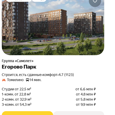
Группа «Самолет»
Егорово Парк
Строится, есть сданные
•
комфорт
•
4.7 (1123)
Томилино
14 мин.
Студии от 22,5 м²
от 6,6 млн ₽
1-комн. от 22,8 м²
от 4,8 млн ₽
2-комн. от 32,9 м²
от 5,8 млн ₽
3-комн. от 54,3 м²
от 9,9 млн ₽