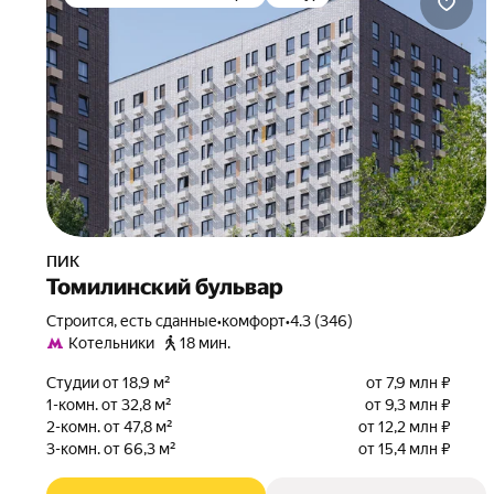
ПИК
Томилинский бульвар
Строится, есть сданные
•
комфорт
•
4.3 (346)
Котельники
18 мин.
Студии от 18,9 м²
от 7,9 млн ₽
1-комн. от 32,8 м²
от 9,3 млн ₽
2-комн. от 47,8 м²
от 12,2 млн ₽
3-комн. от 66,3 м²
от 15,4 млн ₽