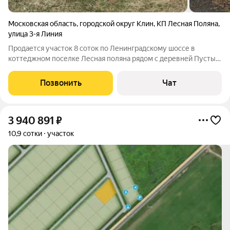
Московская область
,
городской округ Клин
,
КП Лесная Поляна
,
улица 3-я Линия
Продается участок 8 соток по Ленинградскому шоссе в
коттеджном поселке Лесная поляна рядом с деревней Пустые
Меленки Клинского района. Деревня расположена в
отдаленном от федеральных трасс месте, примерно в 8 км к
Позвонить
Чат
юго-востоку от города Клин, 58 км от
3 940 891
₽
10,9 сотки
участок