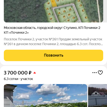
Московская область
,
городской округ Ступино
,
КП Починки-2
КП «Починки 2»
Поселок Починки 2, участок №261 Продам земельный участок
№261 в дачном поселке Починки 2, площадью 6.3 сот. Поселок
находится на расстоянии 78 км от МКАД, Каширское шоссе.
Коммуникации по границе участка: электричество - от пао
Позвонить
"россети". В дачном
3 700 000
₽
6,3 сотки
участок