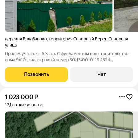
деревня Балабаново
,
территория Северный Берег
,
Северная
улица
Продам участок с 6.3 сот. С фундаментом под строительство
дома 9х10 , кадастровый номер 50:13:0010119:1324
Фундамент монолитная плита 30см , с двухрядным
армированием выполненной по всем строительным
Позвонить
Чат
технологиями , под фундаментов отсыпка с
1 023 000
₽
17,1 сотки
участок