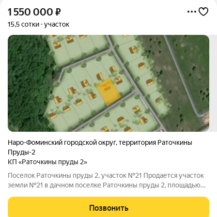
1 550 000
₽
15,5 сотки
участок
Наро-Фоминский городской округ
,
территория Раточкины
Пруды-2
КП «Раточкины пруды 2»
Поселок Раточкины пруды 2, участок №21 Продается участок
земли №21 в дачном поселке Раточкины пруды 2, площадью
15.5 сот. Поселок находится на расстоянии 85 км от МКАД,
Минское шоссе. По границе участка подключены следующие
Позвонить
коммуникации: