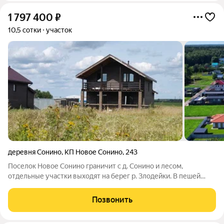
1 797 400
₽
10,5 сотки
участок
деревня Сонино
,
КП Новое Сонино
,
243
Поселок Новое Сонино граничит с д. Сонино и лесом,
отдельные участки выходят на берег р. Злодейки. В пешей
доступности магазин и супермаркет Пятерочка, а также
остановка транспорта. Рядом в Сонино Магнит, в 15 минутах
Позвонить
езды, в с. Растуново и мкр.