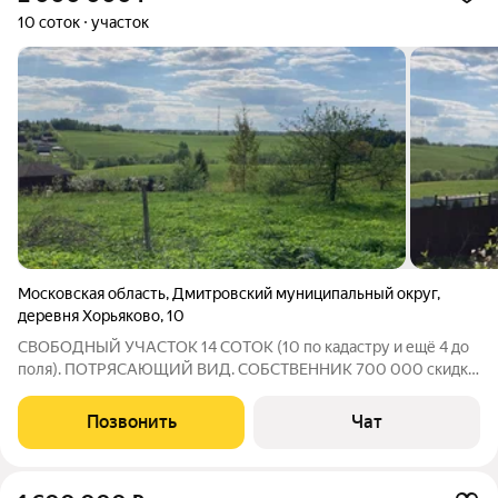
10 соток
участок
Московская область
,
Дмитровский муниципальный округ
,
деревня Хорьяково
,
10
СВОБОДНЫЙ УЧАСТОК 14 СОТОК (10 по кадастру и ещё 4 до
поля). ПОТРЯСАЮЩИЙ ВИД. СОБСТВЕННИК 700 000 скидка,
при заключении договора на строительство дома моими
силами. (Как 10% скидки от стоимости дома, не более 700
Позвонить
Чат
000) просто купить участок можно за