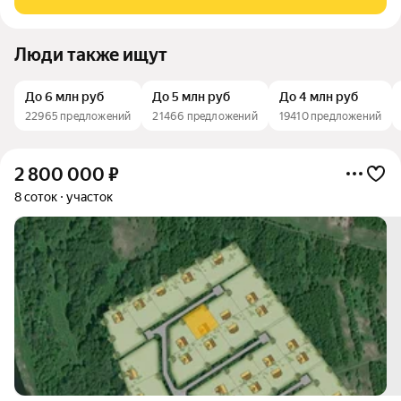
2005г. физлицо. Участок
Люди также ищут
До 6 млн руб
До 5 млн руб
До 4 млн руб
22965 предложений
21466 предложений
19410 предложений
2 800 000
₽
8 соток
участок