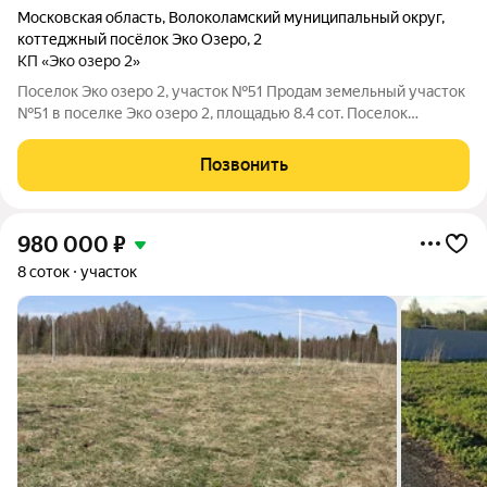
Московская область
,
Волоколамский муниципальный округ
,
коттеджный посёлок Эко Озеро
,
2
КП «Эко озеро 2»
Поселок Эко озеро 2, участок №51 Продам земельный участок
№51 в поселке Эко озеро 2, площадью 8.4 сот. Поселок
находится на расстоянии 99 км от МКАД, Волоколамское
шоссе. По границе участка подключены следующие
Позвонить
коммуникации: электричество,
980 000
₽
8 соток
участок