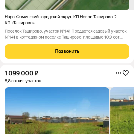
Наро-Фоминский городской округ
,
КП Новое Таширово-2
КП «Таширово»
Поселок Таширово, участок №141 Продается садовый участок
№141 в коттеджном поселке Таширово, площадью 10.9 сот.
Поселок находится на расстоянии 60 км от МКАД, Минское
шоссе. По границе участка подключены следующие
Позвонить
коммуникации: электричество. В
1 099 000
₽
8,8 сотки
участок