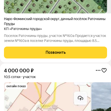
Наро-Фоминский городской округ
,
дачный посёлок Раточкины
Пруды
КП «Раточкины пруды»
Поселок Раточкины пруды, участок №160а Продается участок
земли №160а в поселке Раточкины пруды, площадью 8.5
соток. Поселок находится на расстоянии 85 км от МКАД,
Минское шоссе. К участку подведены коммуникации:
Позвонить
электричество, газ. В поселке
4 000 000
₽
10,5 сотки
участок
онлайн показ