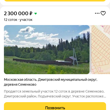
2 300 000
₽
12 соток
участок
Московская область
,
Дмитровский муниципальный округ
,
деревня Семенково
Продается земельный участок 12 соток в деревне Семенково,
Дмитровский район, Подъячевский округ. Участок расположен
в спокойной деревенской локации: вокруг частные дома,
открытые поля, лесные массивы и зеленые виды. Хороший
Позвонить