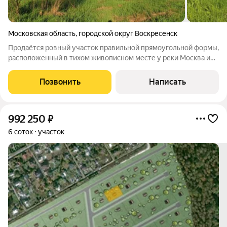
Московская область
,
городской округ Воскресенск
Продаётся ровный участок правильной прямоугольной формы,
расположенный в тихом живописном месте у реки Москва и
всего в 40 метрах от красивого озера, что создаёт отличные
условия для отдыха и загородной жизни. Правильная форма
Позвонить
Написать
упрощают планировку
992 250
₽
6 соток
участок