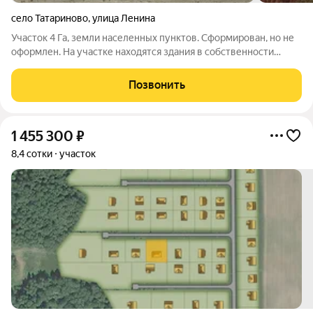
село Татариново
,
улица Ленина
Участок 4 Га, земли населенных пунктов. Сформирован, но не
оформлен. На участке находятся здания в собственности
физ.лица. Участок сначала оформляется в аренду, а после
можно выкупить у администрации. Зоны обременения,
Позвонить
помеченные зеленым цветом, это
1 455 300
₽
8,4 сотки
участок