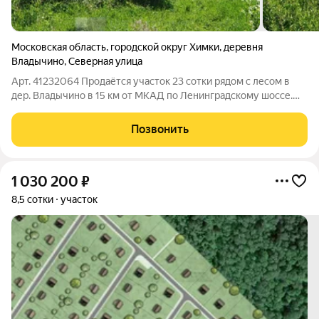
Московская область
,
городской округ Химки
,
деревня
Владычино
,
Северная улица
Арт. 41232064 Продаётся участок 23 сотки рядом с лесом в
дер. Владычино в 15 км от МКАД по Ленинградскому шоссе.
Участок ИЖС, ровный, сухой, правильной прямоугольной
формы. Огражден забором, соседи все построились и живут
Позвонить
круглогодично. Тихо и
1 030 200
₽
8,5 сотки
участок