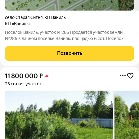
село Старая Ситня
,
КП Ваниль
КП «Ваниль»
Поселок Ваниль, участок №286 Продается участок земли
№286 в дачном поселке Ваниль, площадью 6 сот. Поселок
находится на расстоянии 80 км от МКАД, Каширское шоссе. По
границе участка подключены следующие коммуникации:
Позвонить
электричество. В дачном поселке
11 800 000
₽
23 сотки
участок