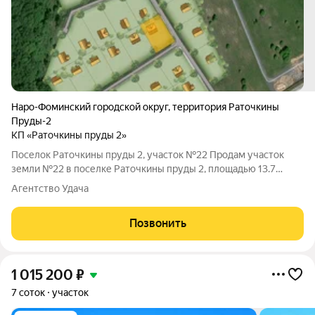
Наро-Фоминский городской округ
,
территория Раточкины
Пруды-2
КП «Раточкины пруды 2»
Поселок Раточкины пруды 2, участок №22 Продам участок
земли №22 в поселке Раточкины пруды 2, площадью 13.7
соток. Поселок находится на расстоянии 85 км от МКАД,
Агентство Удача
Минское шоссе. К участку подведены коммуникации:
электричество. В поселке дороги. От
Позвонить
1 015 200
₽
7 соток
участок