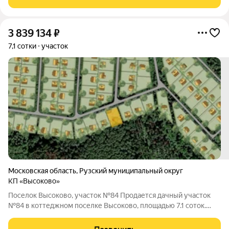
вариант для тех, кто ищет
3 839 134
₽
7,1 сотки
участок
Московская область
,
Рузский муниципальный округ
КП «Высоково»
Поселок Высоково, участок №84 Продается дачный участок
№84 в коттеджном поселке Высоково, площадью 7.1 соток.
Поселок находится на расстоянии 70 км от МКАД,
Волоколамское шоссе. По границе участка подключены