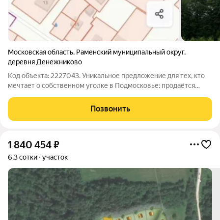
Московская область
,
Раменский муниципальный округ
,
деревня Денежниково
Код объекта: 2227043. Уникальное предложение для тех, кто
мечтает о собственном уголке в Подмосковье: продаётся
земельный участок в деревне Денежниково рядом с рекой,
первая линия. Участок площадью 10,5 соток имеет статус
Позвонить
«Личное подсобное
1 840 454
₽
6,3 сотки
участок