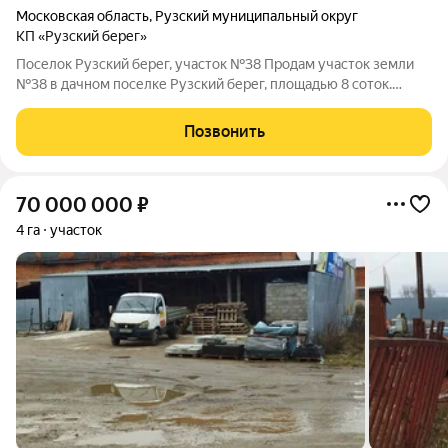
Московская область
,
Рузский муниципальный округ
КП «Рузский берег»
Поселок Рузский берег, участок №38 Продам участок земли
№38 в дачном поселке Рузский берег, площадью 8 соток.
Поселок находится на расстоянии 80 км от МКАД,
Новорижское шоссе. По границе участка подключены
Позвонить
следующие коммуникации: электричество,
70 000 000
₽
4 га
участок