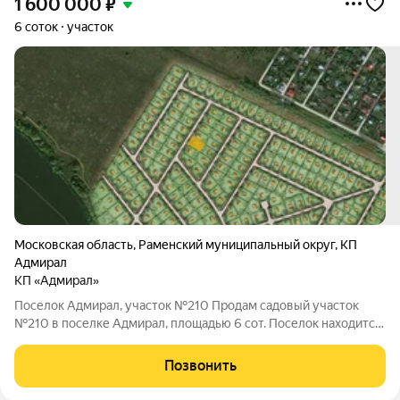
1 600 000
₽
6 соток
участок
Московская область
,
Раменский муниципальный округ
,
КП
Адмирал
КП «Адмирал»
Поселок Адмирал, участок №210 Продам садовый участок
№210 в поселке Адмирал, площадью 6 сот. Поселок находится
на расстоянии 45 км от МКАД, Новорязанское шоссе.
Коммуникации по границе участка: электричество - от пао
Позвонить
"россети". В поселке дороги,