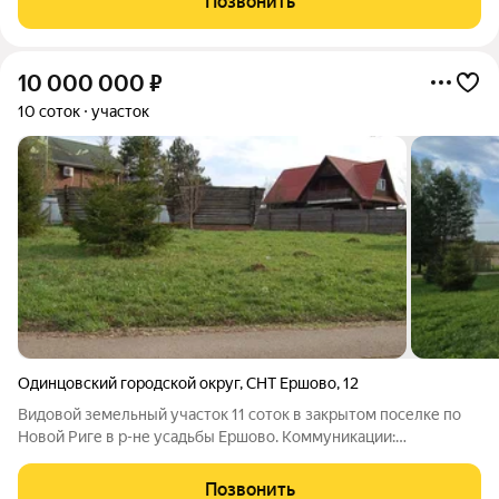
Позвонить
следующие коммуникации: электричество,
10 000 000
₽
10 соток
участок
Одинцовский городской округ
,
СНТ Ершово
,
12
Видовой земельный участок 11 соток в закрытом поселке по
Новой Риге в р-не усадьбы Ершово. Коммуникации:
магистральный газ, электричество 15кВт, кабельный интернет.
Асфальтированный подъезд до участка. Собственность с
Позвонить