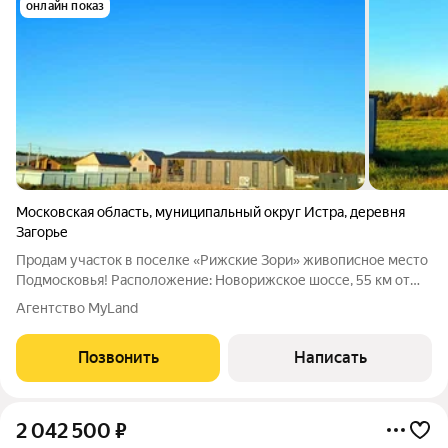
онлайн показ
Московская область
,
муниципальный округ Истра
,
деревня
Загорье
Продам участок в поселке «Рижские Зори» живописное место
Подмосковья! Расположение: Новорижское шоссе, 55 км от
МКАД Статус земли: ИЖС можно строить дом и прописаться!
Агентство MyLand
Особенность: Граница посёлка проходит вдоль реки Негуч
рыбалка, купание и
Позвонить
Написать
2 042 500
₽