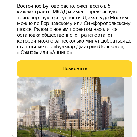
Восточное Бутово расположен всего в 5
километрах от МКАД и имеет прекрасную
транспортную доступность. Доехать до Москвы
можно по Варшавскому или Симферопольскому
шоссе. Рядом с новым проектом находится
остановка общественного транспорта, от
которой можно за несколько минут добраться до
станций метро «Бульвар Дмитрия Донского»,
«Южная» или «Аннино».
Позвонить
ипот
12.3
на ве
срок
3D-
тур