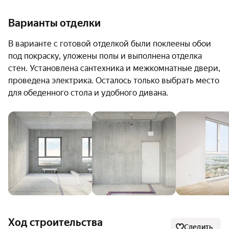
200 м до МФЦ территориального подразделения
Варианты отделки
«Мосрентген»;
В варианте с готовой отделкой были поклеены обои
4 км до ландшафтного заказника «Теплый стан»;
под покраску, уложены полы и выполнена отделка
стен. Установлена сантехника и межкомнатные двери,
6 км до торгово-развлекательного центра
проведена электрика. Осталось только выбрать место
«Саларис» с кинотеатром, детскими аттракционами и
для обеденного стола и удобного дивана.
магазинами.
О застройщике
«Самолет» входит в топ крупнейших девелоперов
России. Частью жилых комплексов застройщика
является собственная инфраструктура — это делает
их развитыми городскими кварталами, где все
востребованные услуги можно получить в шаговой
доступности. Девелопер также разрабатывает
Ход строительства
сервисы для экономии сил и времени, например,
Следить