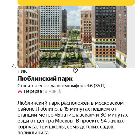
ипот
12.3
на ве
срок
3D-
тур
ПИК
Люблинский парк
Строится, есть сданные
•
комфорт
•
4.6 (3511)
Перерва
19 мин.
Люблинский парк расположен в московском
районе Люблино, в 15 минутах пешком от
станции метро «Братиславская» и 30 минутах
езды от центра Москвы. В проекте 54 жилых
корпуса, три школы, семь детских садов,
поликлиника.