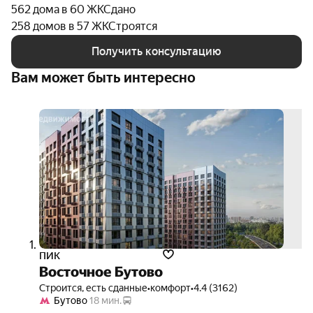
562 дома в 60 ЖК
Сдано
258 домов в 57 ЖК
Строятся
Получить консультацию
Вам может быть интересно
ипот
12.3
на ве
срок
3D-
тур
ПИК
Восточное Бутово
Строится, есть сданные
•
комфорт
•
4.4 (3162)
Бутово
18 мин.