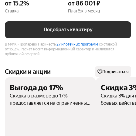
от 15.2%
от 86 001 ₽
Ставка
Платёж в месяц
Подобрать квартиру
В МФК «Тропарево Парк» есть
27 ипотечных программ
со ставкой
от 15.2%.
Расчёт носит информационный характер и не является
публичной офертой.
Скидки и акции
Подписаться
Выгода до 17%
Скидка 3
Скидка в размере до 17%
Скидка 3% для 
предоставляется на ограниченный
боевых действ
объем квартир при 100% оплате.
а также для се
СВО.