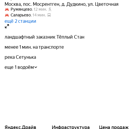
оконные проемы, что наполнит помещение светом.
Москва
,
пос. Мосрентген
,
д. Дудкино
,
ул. Цветочная
Все «лишние» — габаритные или сезонные вещи —
Румянцево
, 
12 мин.
можно разложить в кладовой. Эти помещения
Саларьево
, 
14 мин.
размещены в подвале рядом с охраняемой парковкой.
ещё 2 станции
ландшафтный заказник Тёплый Стан
менее 1 мин. на транспорте
река Сетунька
еще 1 водоём
Яндекс.Драйв
Инфраструктура
Цена продаж