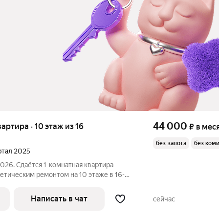
44 000
вартира · 10 этаж из 16
₽
в мес
без залога
без ком
артал 2025
2026. Сдаётся 1-комнатная квартира
метическим ремонтом на 10 этаже в 16-
есяцев. Из техники есть: Телевизор
Написать в чат
сейчас