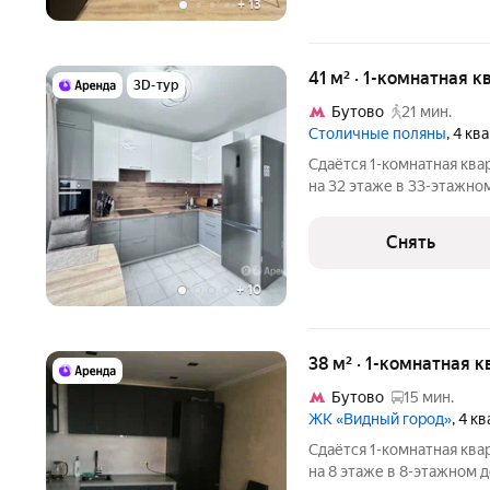
+
13
41 м² · 1-комнатная 
3D-тур
Бутово
21 мин.
Столичные поляны
, 4 кв
Сдаётся 1-комнатная ква
на 32 этаже в 33-этажном
есть: Телевизор Духовой шкаф Стиральная машина Холодильник
Снять
+
10
38 м² · 1-комнатная к
Бутово
15 мин.
ЖК «Видный город»
, 4 к
Сдаётся 1-комнатная ква
на 8 этаже в 8-этажном д