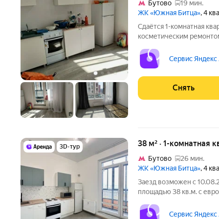
Бутово
19 мин.
ЖК «Южная Битца»
, 4 к
Сдаётся 1-комнатная ква
косметическим ремонтом
от 11 месяцев. Из техники есть: Духовой шкаф Холо
монолитный. Коммунальн
Сервис Яндекс
дополнительно.
Снять
38 м² · 1-комнатная 
3D-тур
Бутово
26 мин.
ЖК «Южная Битца»
, 4 к
Заезд возможен с 10.08.
площадью 38 кв.м. с евр
доме на срок от 11 месяцев. Из т
Стиральная машина Холодильник Микроволновка Дом -
Сервис Яндекс