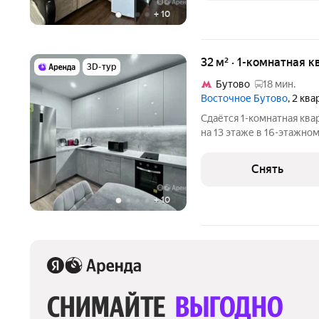
+
10
32 м² · 1-комнатная к
3D-тур
Бутово
18 мин.
Восточное Бутово
, 2 кв
Сдаётся 1-комнатная ква
на 13 этаже в 16-этажном
есть: Духовой шкаф Стиральная машина Холодильник
Посудомоечная машина Кондиционер Микроволновка Дом -
Снять
монолитный, окна
+
10
СНИМАЙТЕ 
ВЫГОДНО