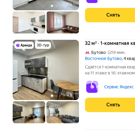
панельный, окна
+
9
Снять
32 м² · 1-комнатная к
3D-тур
Бутово
19 мин.
Восточное Бутово
, 4 кв
Сдаётся 1-комнатная ква
на 11 этаже в 16-этажном
есть: Телевизор Стиральная машина Холодильник Дом -
монолитный, окна выходят
Сервис Яндекс
грузовой и 1
+
9
Снять