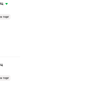
яц
н торг
яц
н торг