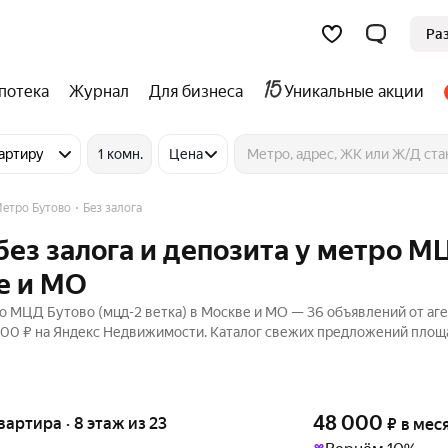
Ра
потека
Журнал
Для бизнеса
Уникальные акции
артиру
1 комн.
Цена
етро Бутово
Без залога
без залога и депозита у метро 
е и МО
о МЦД Бутово (мцд-2 ветка) в Москве и МО — 36 объявлений от аге
8 500 ₽ на Яндекс Недвижимости. Каталог свежих предложений площ
48 000
квартира · 8 этаж из 23
₽
в мес