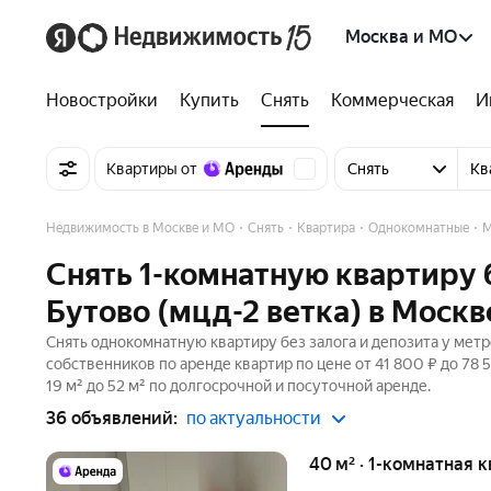
Москва и МО
Новостройки
Купить
Снять
Коммерческая
И
Квартиры от
Снять
Кв
Недвижимость в Москве и МО
Снять
Квартира
Однокомнатные
М
Снять 1-комнатную квартиру 
Бутово (мцд-2 ветка) в Москв
Снять однокомнатную квартиру без залога и депозита у метр
собственников по аренде квартир по цене от 41 800 ₽ до 7
19 м² до 52 м² по долгосрочной и посуточной аренде.
36 объявлений:
по актуальности
40 м² · 1-комнатная 