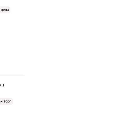
 цена
яц
н торг