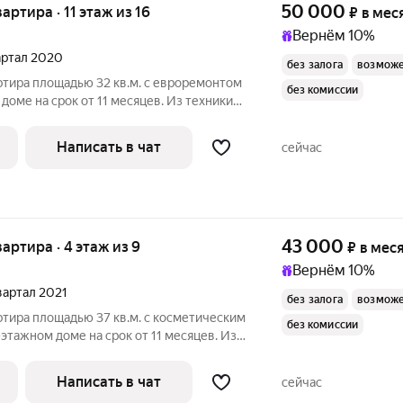
50 000
вартира · 11 этаж из 16
₽
в мес
Вернём 10%
вартал 2020
без залога
возможе
ртира площадью 32 кв.м. с евроремонтом
без комиссии
 доме на срок от 11 месяцев. Из техники
олитный, окна выходят на улицу. В
Написать в чат
сейчас
43 000
вартира · 4 этаж из 9
₽
в мес
Вернём 10%
квартал 2021
без залога
возможе
ртира площадью 37 кв.м. с косметическим
без комиссии
-этажном доме на срок от 11 месяцев. Из
икроволновка Дом - панельный, окна выходят на
Написать в чат
сейчас