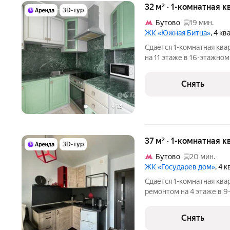
32 м² · 1-комнатная к
3D-тур
Бутово
19 мин.
ЖК «Южная Битца»
, 4 к
Сдаётся 1-комнатная ква
на 11 этаже в 16-этажном
есть: Телевизор Духовой шкаф Стиральная машина Холодильник
Микроволновка Дом - мон
Снять
+
13
37 м² · 1-комнатная к
3D-тур
Бутово
20 мин.
ЖК «Государев дом»
, 4 
Сдаётся 1-комнатная ква
ремонтом на 4 этаже в 9
техники есть: Телевизор Духовой шкаф Стиральная машина
Холодильник М
Снять