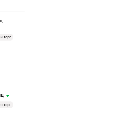
яц
н торг
яц
н торг