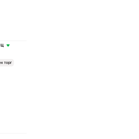
яц
н торг