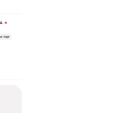
яц
н торг