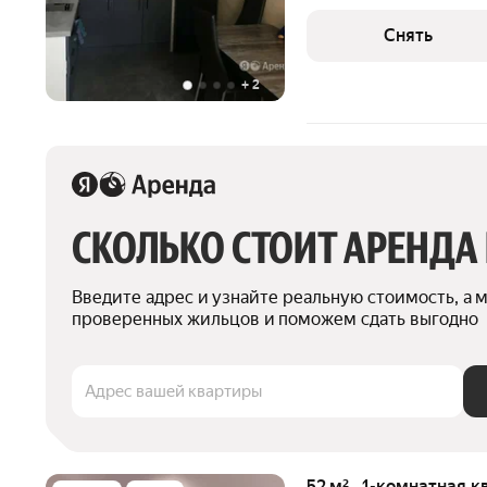
есть: Телевизор Стиральная машина Холодильник Дом -
монолитный. Коммунальн
Снять
дополнительно.
+
2
СКОЛЬКО СТОИТ АРЕНДА
Введите адрес и узнайте реальную стоимость, а 
проверенных жильцов и поможем сдать выгодно
Адрес вашей квартиры
52 м² · 1-комнатная к