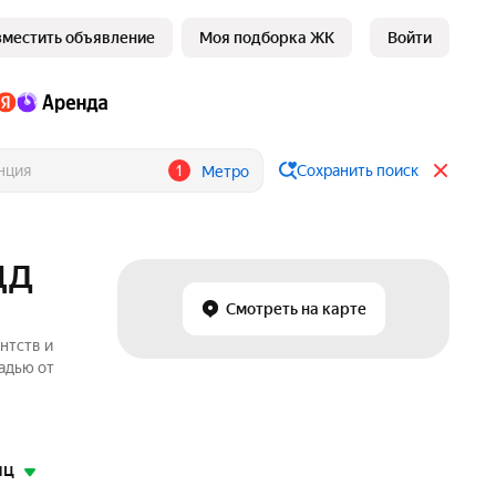
зместить объявление
Моя подборка ЖК
Войти
1
Сохранить поиск
Метро
МЦД
Смотреть на карте
нтств и
адью от
яц