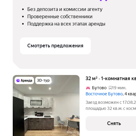
Без депозита и комиссии агенту
Проверенные собственники
Поддержка на всех этапах аренды
Смотреть предложения
32 м² · 1-комнатная к
3D-тур
Бутово
19 мин.
Восточное Бутово
, 4 кв
Заезд возможен с 17.08.
площадью 32 кв.м. с кос
этажном доме на срок от 11 м
Стиральная машина Холодильник Дом - монолитный, окна
Снять
выходят во