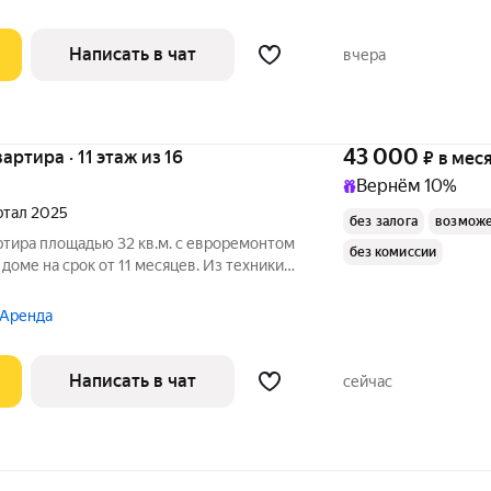
Написать в чат
вчера
43 000
вартира · 11 этаж из 16
₽
в мес
Вернём 10%
артал 2025
без залога
возможе
ртира площадью 32 кв.м. с евроремонтом
без комиссии
 доме на срок от 11 месяцев. Из техники
 во двор. В подъезде 2 лифта - 1
 Аренда
Написать в чат
сейчас