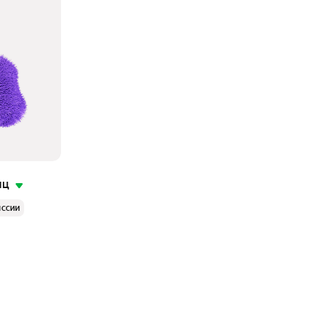
яц
иссии