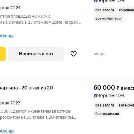
Вернём 10%
вартал 2024
без залога
хорошая
ртира площадью 40 кв.м. с
возможен торг
 на 8 этаже в 23-этажном доме на срок
дильник Дом -
ые услуги по счетчикам оплачиваются
 Аренда
Написать в чат
вчера
60 000
квартира · 20 этаж из 20
₽
в мес
Вернём 10%
вартал 2023
без залога
возможе
2026. Сдаётся 1-комнатная квартира
без комиссии
оремонтом на 20 этаже в 20-этажном
ехники есть: Духовой шкаф
 Аренда