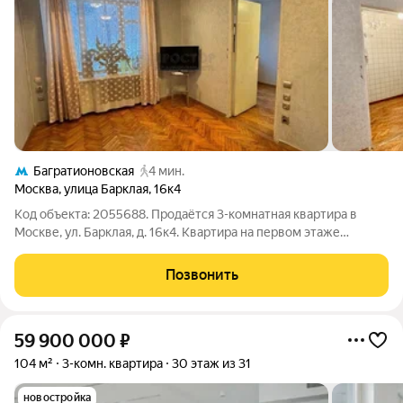
Багратионовская
4 мин.
Москва
,
улица Барклая
,
16к4
Код объекта: 2055688. Продаётся 3-комнатная квартира в
Москве, ул. Барклая, д. 16к4. Квартира на первом этаже
кирпичной девятиэтажки этаж «тёплый», квартира не угловая,
поэтому в ней комфортно в любое время года. Отличное
Позвонить
решение для тех, кто хочет
59 900 000
₽
104 м²
3-комн. квартира
30 этаж из 31
новостройка