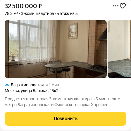
32 500 000
₽
78,3 м²
3-комн. квартира
5 этаж из 5
Багратионовская
4 мин.
Москва
,
улица Барклая
,
15к2
Продается просторная 3-комнатная квартира в 5 мин. пеш. от
метро Багратионовская и Филевского парка. Хорошее
состояние, качественный ремонт: стеклопакеты, паркетная
доска, импортная сантехника, балкон застеклен. Классическая
Позвонить
грамотная планировка: