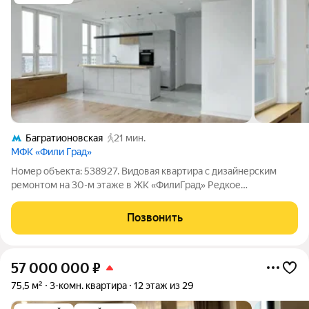
Багратионовская
21 мин.
МФК «Фили Град»
Номер объекта: 538927. Видовая квартира с дизайнерским
ремонтом на 30-м этаже в ЖК «ФилиГрад» Редкое
предложение в современном жилом комплексе «ФилиГрад»
квартира с панорамными видами на город, продуманной
Позвонить
планировкой и высоким уровнем
57 000 000
₽
75,5 м²
3-комн. квартира
12 этаж из 29