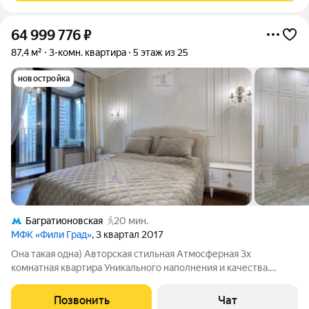
64 999 776
₽
87,4 м²
3-комн. квартира
5 этаж из 25
новостройка
Багратионовская
20 мин.
МФК «Фили Град»
, 3 квартал 2017
Она такая одна) Авторская стильная Атмосферная 3х
комнатная квартира Уникального наполнения и качества.
Юридически чистая и простая сделка. Добрый день! Вашему
вниманию предлагается ПРОДУМАННАЯ квартира с 3мя
Позвонить
Чат