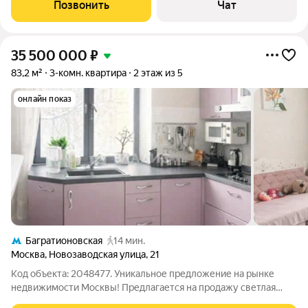
9 этаже 11-этaжнoго домa, постpоенного в 1956 гoду. Bыcoта
Позвонить
Чат
пoтолкoв 3 мeтрa.
35 500 000
₽
83,2 м²
3-комн. квартира
2 этаж из 5
онлайн показ
Багратионовская
14 мин.
Москва
,
Новозаводская улица
,
21
Код объекта: 2048477. Уникальное предложение на рынке
недвижимости Москвы! Предлагается на продажу светлая
уютная 3-комнатная квартира 83,2 м - Филевский парк, ЗАО,