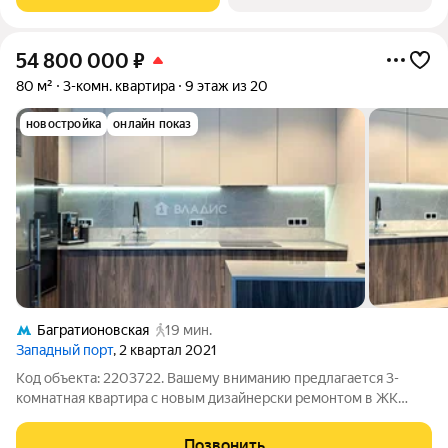
изолированными комнатами. Квартира с
54 800 000
₽
80 м²
3-комн. квартира
9 этаж из 20
новостройка
онлайн показ
Багратионовская
19 мин.
Западный порт
, 2 квартал 2021
Код объекта: 2203722. Вашему вниманию предлагается 3-
комнатная квартира с новым дизайнерски ремонтом в ЖК
Бизнес-класса "Западный порт"! Особенности квартиры: -
Планировка включает в себя 3 изолированные спальни,
Позвонить