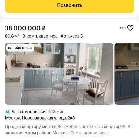
Москва Новозаводская ул., 21 Ищете комфортное жильё в
Позвонить
зелёном районе столицы?
38 000 000
₽
80,8 м²
3-комн. квартира
4 этаж из 5
онлайн показ
Багратионовская
18 мин.
Москва
,
Новозаводская улица
,
2к8
Продаю квартиру мечты! Вся мебель остается в квартире!!! В
экологическом районе Москвы. Светлая квартира,