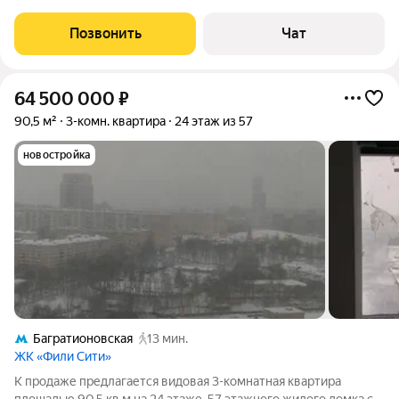
расположенная в ЖК «Барклая 6» от застройщика ПИК. О
КВАРТИРЕ: Общая площадь квартиры составляет 84,6 кв.м. -
Позвонить
Чат
кухня-гостиная 23,6 кв.м.; -
64 500 000
₽
90,5 м²
3-комн. квартира
24 этаж из 57
новостройка
Багратионовская
13 мин.
ЖК «Фили Сити»
К продаже предлагается видовая 3-комнатная квартира