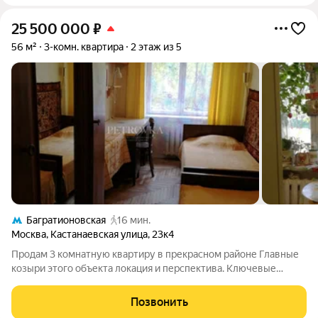
25 500 000
₽
56 м²
3-комн. квартира
2 этаж из 5
Багратионовская
16 мин.
Москва
,
Кастанаевская улица
,
23к4
Продам 3 комнатную квартиру в прекрасном районе Главные
козыри этого объекта локация и перспектива. Ключевые
преимущества: 1. Транспортная доступность: Метро в пешей
доступности (5-7 минут). 2. Тихий двор: Окна выходят во двор,
Позвонить
полностью исключен