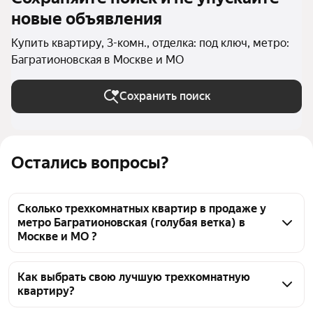
новые объявления
Купить квартиру, 3-комн., отделка: под ключ, метро:
Багратионовская в Москве и МО
Сохранить поиск
Остались вопросы?
Сколько трехкомнатных квартир в продаже у
метро Багратионовская (голубая ветка) в
Москве и МО ?
На Яндекс Недвижимости в продаже у метро 
Багратионовская (голубая ветка) в Москве и МО 36 
Как выбрать свою лучшую трехкомнатную
квартиру?
трехкомнатных квартир, из них 36 объявлений от 
агентств