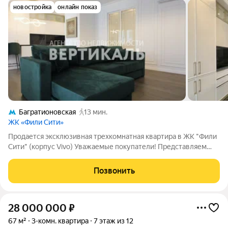
новостройка
онлайн показ
Багратионовская
13 мин.
ЖК «Фили Сити»
Продается эксклюзивная трехкомнатная квартира в ЖК "Фили
Сити" (корпус Vivo) Уважаемые покупатели! Представляем
вашему вниманию редкое предложение на рынке
недвижимости просторную трехкомнатную квартиру в
Позвонить
престижном жилом комплексе бизнес-класса
28 000 000
₽
67 м²
3-комн. квартира
7 этаж из 12