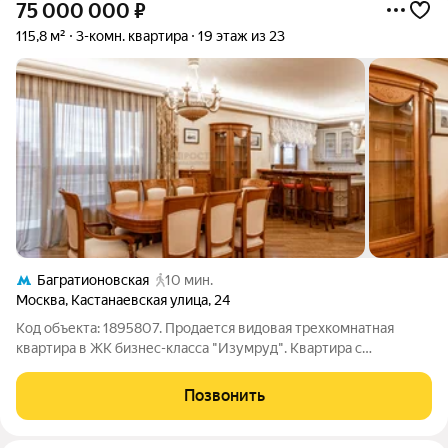
75 000 000
₽
115,8 м²
3-комн. квартира
19 этаж из 23
Багратионовская
10 мин.
Москва
,
Кастанаевская улица
,
24
Код объекта: 1895807. Продается видовая трехкомнатная
квартира в ЖК бизнес-класса "Изумруд". Квартира с
функциональной планировкой: две изолированные спальни
(одна с гардеробной комнатой), просторная гостиная, два
Позвонить
санузла(один с душевой кабиной,