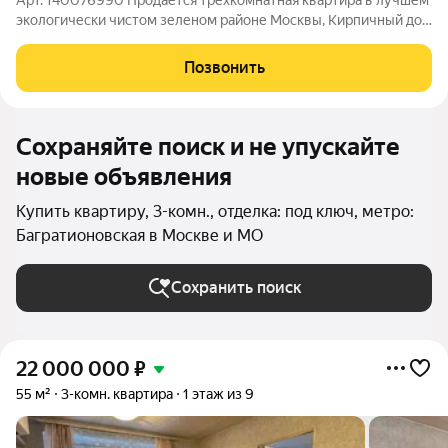
Арт. 140076990 Продается трехкомнатная квартира в лучшем
экологически чистом зеленом районе Москвы, Кирпичный дом
с 700 мм стенами, пластиковые окна, раздельный санузел,
электрическая плита. В пешей доступности ( 9 минут ходьбы )
Позвонить
две станции метро
Сохраняйте поиск и не упускайте
новые объявления
Купить квартиру, 3-комн., отделка: под ключ, метро:
Багратионовская в Москве и МО
Сохранить поиск
22 000 000
₽
55 м²
3-комн. квартира
1 этаж из 9