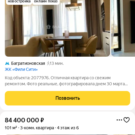
новостройка
онлайн показ
Багратионовская
13 мин.
ЖК «Фили Сити»
Код объекта: 2077976. Отличная квартира со свежим
ремонтом. Фото реальные, фотографировала днем 30 марта
2026 года. 74, 5 метра по факту, без переноса мокрых точек,
потолок гипсокартон, мастер-спальня с огромной гардеробной
Позвонить
и своей ванной комнатой,
84 400 000
₽
101 м²
3-комн. квартира
4 этаж из 6