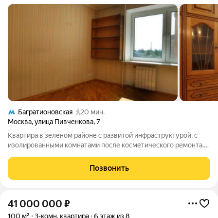
Багратионовская
20 мин.
Москва
,
улица Пивченкова
,
7
Квартира в зеленом районе с развитой инфраструктурой, с
изолированными комнатами после косметического ремонта.
Свободная продажа, один собственник. Готова к сделке.
Показы оперативно.
Позвонить
41 000 000
₽
100 м²
3-комн. квартира
6 этаж из 8