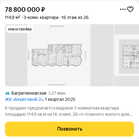
78 800 000
₽
114,9 м²
3-комн. квартира
16 этаж из 26
новостройка
Багратионовская
27 мин.
ЖК «Береговой-2»
, 1 квартал 2025
К продаже предлагается видовая 3-комнатная квартира
площадью 114,9 кв.м на 16 этаже, 26-го этажного жилого домка
с высотой потолков - 3,2 м, расположенная в ЖК PREMUM-
класса «Береговой 2» (.ЗАО, район Филевский парк) .
Позвонить
Собственник: юр. лицо. ЖК