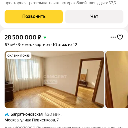
просторная трехкомнатная квартира общей площадью: 57,5
кв.м (с учетом лоджии). Удачная и удобная планировка.
Кирпичный дом в тихом зеленом районе. Две изолированные
Позвонить
Чат
комнаты : спальня и гостиная.
28 500 000
₽
67 м²
3-комн. квартира
10 этаж из 12
онлайн показ
Багратионовская
20 мин.
Москва
,
улица Пивченкова
,
7