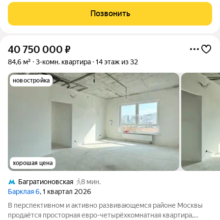
пластиковые окна, установлены счетчики, большая кухня,
сделан евро ремонт, шумоизоляция, парковка во дворе
Позвонить
который закрыт шлагбаумом, чистый
40 750 000
₽
84,6 м²
3-комн. квартира
14 этаж из 32
новостройка
хорошая цена
Багратионовская
8 мин.
Барклая 6
, 1 квартал 2026
В перспективном и активно развивающемся районе Москвы
продаётся просторная евро-четырёхкомнатная квартира,