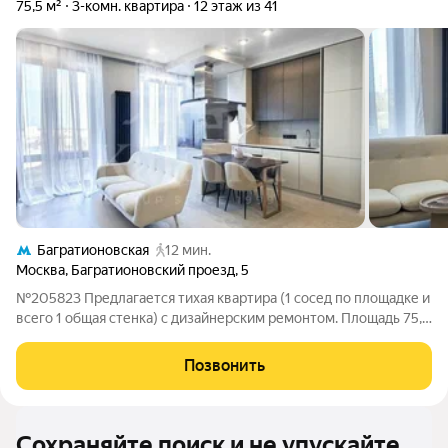
75,5 м²
3-комн. квартира
12 этаж из 41
Багратионовская
12 мин.
Москва
,
Багратионовский проезд
,
5
№205823 Предлагается тихая квартира (1 сосед по площадке и
всего 1 общая стенка) с дизайнерским ремонтом. Площадь 75,5
метра по факту, без переноса мокрых точек. Потолок
гипсокартон, мастер-спальня с огромной гардеробной и
Позвонить
собственной ванной
Сохраняйте поиск и не упускайте