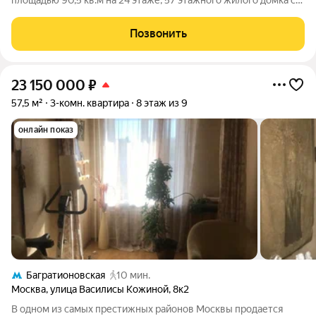
площадью 90,5 кв.м на 24 этаже, 57 этажного жилого домка с
высотой потолков - 3,1 м, расположенная в ЖК Премиум-
класса Famous (.ЗАО, район Филёвский парк). Собственник: юр.
Позвонить
лицо. Эффектный
23 150 000
₽
57,5 м²
3-комн. квартира
8 этаж из 9
онлайн показ
Багратионовская
10 мин.
Москва
,
улица Василисы Кожиной
,
8к2
В одном из самых престижных районов Москвы продается