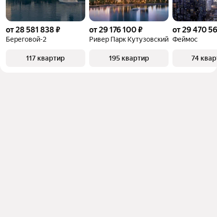
от 28 581 838 ₽
от 29 176 100 ₽
от 29 470 5
Береговой-2
Ривер Парк Кутузовский
Феймос
117 квартир
195 квартир
74 ква