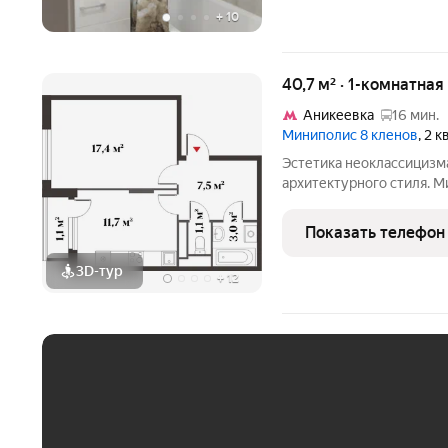
+
10
40,7 м² · 1-комнатная
Аникеевка
16 мин.
Миниполис 8 кленов
, 2 
Эстетика неоклассицизм
архитектурного стиля. 
подмосковном микрорайо
от многолюдных улиц и 
Показать телефон
столицы не
3D-тур
+
12
ЕЖЕМЕСЯЧНЫЙ ПЛАТЁ