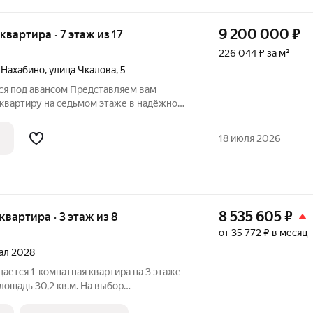
9 200 000
₽
 квартира · 7 этаж из 17
226 044 ₽ за м²
 Нахабино
,
улица Чкалова
,
5
тся под авансом Представляем вам
вартиру на седьмом этаже в надёжном
площадь 40,7 квадратных метров
: просторная кухня станет сердцем дома,
18 июля 2026
8 535 605
₽
 квартира · 3 этаж из 8
от 35 772 ₽ в месяц
тал 2028
дается 1-комнатная квартира на 3 этаже
лощадь 30,2 кв.м. На выбор
зайнерской отделки с использованием