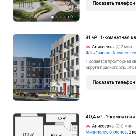
качественных материалов.
Показать телефон
камерный
+
9
31 м² · 1-комнатная к
Аникеевка
12 мин.
ЖК «Гранель Аникеевск
Продаётся просторная к
округа Красногорск. Это
ценит комфортное прожи
Действует льготная ипо
Показать телефон
торг. Звоните
+
4
40,4 м² · 1-комнатна
Аникеевка
16 мин.
Миниполис 8 кленов
, 2 