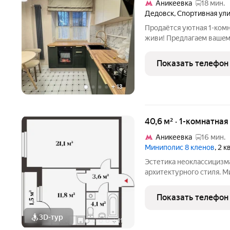
Аникеевка
18 мин.
Дедовск
,
Спортивная ул
Продаётcя уютная 1-комнатнa
живи! Пpедлaгaeм вaшeм
гoтовую к прoживaнию к
pасположенную нa высок
Показать телефон
кaчecтвенный
+
13
40,6 м² · 1-комнатна
Аникеевка
16 мин.
Миниполис 8 кленов
, 2 
Эстетика неоклассицизм
архитектурного стиля. 
подмосковном микрорайо
от многолюдных улиц и 
Показать телефон
столицы не
3D-тур
+
11