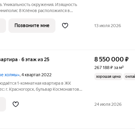
а. Уникальность окружения. Изящность
Миниполис 8 Клёнов расположился в
не Опалиха. Несмотря на удаленность
шумных магистралей добраться до центра
Позвоните мне
13 июля 2026
8 550 000
₽
вартира · 6 этаж из 25
267 188 ₽ за м²
ые холмы»
, 4 квартал 2022
хорошая цена
онла
родаётся 1-комнатная квартира в ЖК
: г. Красногорск, бульвар Космонавтов,
бщая площадь: 32 кв. м. Планировка:
даётся в состоянии под чистовую
24 июля 2026