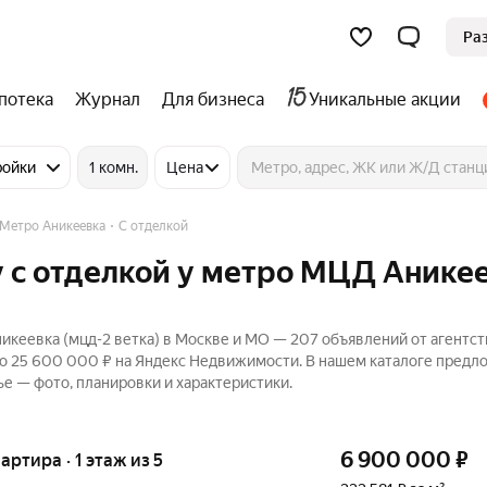
Ра
потека
Журнал
Для бизнеса
Уникальные акции
ройки
1 комн.
Цена
Метро Аникеевка
С отделкой
у с отделкой у метро МЦД Анике
кеевка (мцд-2 ветка) в Москве и МО — 207 объявлений от агентст
до 25 600 000 ₽ на Яндекс Недвижимости. В нашем каталоге предл
ье — фото, планировки и характеристики.
6 900 000
₽
вартира · 1 этаж из 5