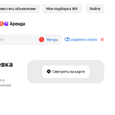
зместить объявление
Моя подборка ЖК
Войти
1
Сохранить поиск
Метро
евка
Смотреть на карте
в и
ожения