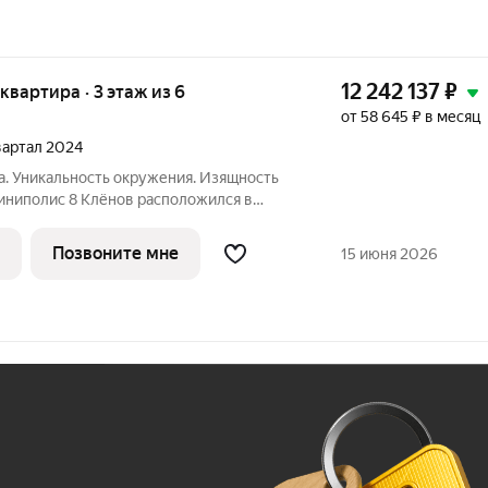
12 242 137
₽
 квартира · 3 этаж из 6
от 58 645 ₽ в месяц
квартал 2024
а. Уникальность окружения. Изящность
Миниполис 8 Клёнов расположился в
не Опалиха. Несмотря на удаленность
шумных магистралей добраться до центра
Позвоните мне
15 июня 2026
Ж