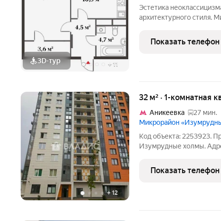
Эстетика неоклассицизм
архитектурного стиля. 
подмосковном микрорайо
от многолюдных улиц и 
Показать телефон
столицы не
3D-тур
+
11
32 м² · 1-комнатная к
Аникеевка
27 мин.
Микрорайон «Изумрудн
Код объекта: 2253923. П
Изумрудные холмы. Адрес
д. 12, к. 1. Параметры: О
Свободная. Квартира про
Показать телефон
отделку.
+
12