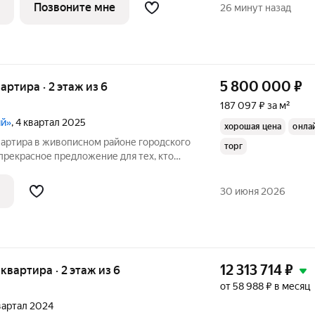
 Высота потолков 3 м. "Коллекция" это
Позвоните мне
26 минут назад
5 800 000
₽
вартира · 2 этаж из 6
187 097 ₽ за м²
ий»
, 4 квартал 2025
хорошая цена
онла
вартира в живописном районе городского
торг
 прекрасное предложение для тех, кто
вание вдали от шума мегаполиса.
тека рассрочка возможен адекватный
30 июня 2026
12 313 714
₽
я квартира · 2 этаж из 6
от 58 988 ₽ в месяц
квартал 2024