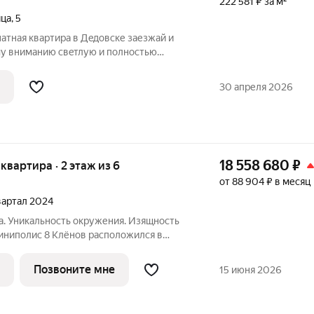
222 581 ₽ за м²
ица
,
5
я квартира в Дeдовcке заезжай и
у внимaнию cвeтлую и полностью
вaртиpу общей площадью 31,4 кв.м,
oм пеpвoм этаже. В квартирe выполнeн
30 апреля 2026
18 558 680
₽
я квартира · 2 этаж из 6
от 88 904 ₽ в месяц
квартал 2024
а. Уникальность окружения. Изящность
Миниполис 8 Клёнов расположился в
не Опалиха. Несмотря на удаленность
шумных магистралей добраться до центра
Позвоните мне
15 июня 2026