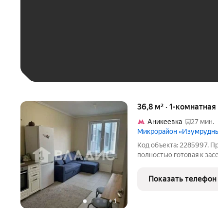
До 30 тыс. ₽
До 50 тыс. ₽
До 70 тыс. ₽
Больше 100 тыс. ₽
36,8 м² · 1-комнатная
Аникеевка
27 мин.
Микрорайон «Изумрудн
Код объекта: 2285997. П
полностью готовая к за
Красногорска ЖК «Изум
идеальный вариант для п
Показать телефон
семьи. Дом находится в
+
1