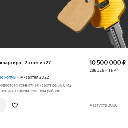
До 100 тыс. ₽
10 500 000
₽
 квартира · 2 этаж из 27
285 326 ₽ за м²
ые холмы»
, 4 квартал 2022
родается 1 комнатная квартира 36,8 м2
селению в самом зеленом районе
рудные Холмы» Данная квартира
ереезда с детьми или старта молодой
4 августа 2026