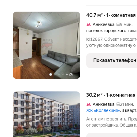
40,7 м² · 1-комнатная
Аникеевка
9 мин.
посёлок городского типа
id:12667. Объект находи
уютную однокомнатную к
кирпичном доме. Общая 
идеально сбалансирована
Показать телефон
где так приятно
+
26
30,2 м² · 1-комнатная
Аникеевка
21 мин.
ЖК «Коллекция»
, 3 квар
Агентам не звонить. Про
от застройщика. Общая п
представлены 3 вида ди