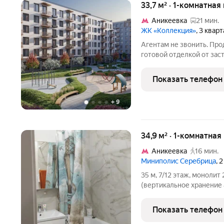
33,7 м² · 1-комнатная
Аникеевка
21 мин.
ЖК «Коллекция»
, 3 квар
Агентам не звонить. Прод
готовой отделкой от заст
кухня-гостиная, гардеробн
двор. Линейная планиров
Показать телефон
+
9
34,9 м² · 1-комнатная
Аникеевка
16 мин.
Миниполис Серебрица
, 
35 м, 7/12 этаж, монолит
(вертикальное хранение антресоли до потолка). Не угловая очень
тёплая (класс А «термос»
днём не жарко). Формат
Показать телефон