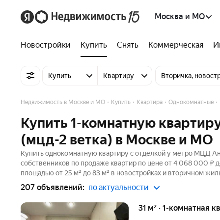
Москва и МО
Новостройки
Купить
Снять
Коммерческая
И
Купить
Квартиру
Вторичка, новост
Недвижимость в Москве и МО
Купить
Квартира
Однокомнатные
Купить 1-комнатную квартир
(мцд-2 ветка) в Москве и МО
Купить однокомнатную квартиру с отделкой у метро МЦД Ани
собственников по продаже квартир по цене от 4 068 000 ₽ 
площадью от 25 м² до 83 м² в новостройках и вторичном жил
207 объявлений:
по актуальности
31 м² · 1-комнатная к