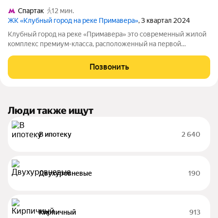
Спартак
12 мин.
ЖК «Клубный город на реке Примавера»
, 3 квартал 2024
Клубный город на реке «Примавера» это современный жилой
комплекс премиум-класса, расположенный на первой
береговой линии Москвы-реки в экологически чистом районе
Покровское-Стрешнево. Под панорамными окнами квартир
Позвонить
находится собственный экопарк с
Люди также ищут
В ипотеку
2 640
Двухуровневые
190
Кирпичный
913