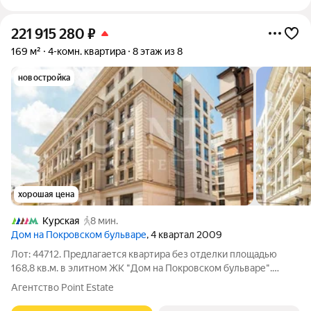
221 915 280
₽
169 м²
4-комн. квартира
8 этаж из 8
новостройка
хорошая цена
Курская
8 мин.
Дом на Покровском бульваре
, 4 квартал 2009
Лот: 44712. Предлагается квартира без отделки площадью
168,8 кв.м. в элитном ЖК "Дом на Покровском бульваре".
Возможная планировка: кухня-гостиная, две спальни, два
Агентство Point Estate
совмещенных санузла, лоджия, прихожая. Высота потолков -
3,2 м, окна выходят на три