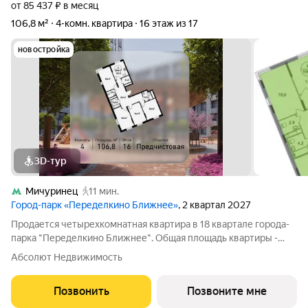
от 85 437 ₽ в месяц
106,8 м²
4-комн. квартира
16 этаж из 17
новостройка
3D-тур
Мичуринец
11 мин.
Город-парк «Переделкино Ближнее»
, 2 квартал 2027
Продается четырехкомнатная квартира в 18 квартале города-
парка "Переделкино Ближнее". Общая площадь квартиры -
106,8 кв. м, этаж 16 из 17. Срок сдачи - 2 квартал 2027 года. Тип
Абсолют Недвижимость
дома - монолитный. ТОЛЬКО ДО 31 АВГУСТА выгодные
условия на приобретение
Позвонить
Позвоните мне