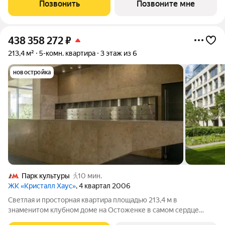
большая зона кухни-столовой, просторная угловая гостиная,
Позвонить
Позвоните мне
гостевая спальня с
438 358 272
₽
213,4 м²
5-комн. квартира
3 этаж из 6
новостройка
Парк культуры
10 мин.
ЖК «Кристалл Хаус»
, 4 квартал 2006
Светлая и просторная квартира площадью 213,4 м в
знаменитом клубном доме на Остоженке в самом сердце
Золотой Мили! Высокие потолки 3,3 метра и окна в пол