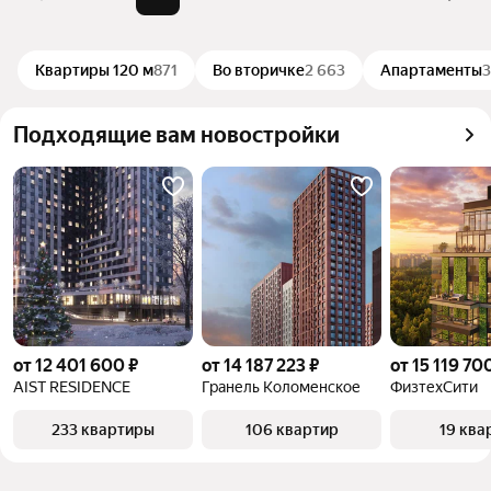
можете отсортировать результаты по стоимости 
запросы
парковкой»
квадратного метра или площади
Самый 
3,2 млрд ₽
Квартиры 120 м
871
Во вторичке
2 663
Апартаменты
дорогой 
объект
Подходящие вам новостройки
от 12 401 600 ₽
от 14 187 223 ₽
от 15 119 70
AIST RESIDENCE
Гранель Коломенское
ФизтехСити
233 квартиры
106 квартир
19 ква