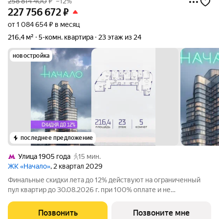
258 814 400
₽
–12%
227 756 672
₽
от 1 084 654 ₽ в месяц
216,4 м²
5-комн. квартира
23 этаж из 24
новостройка
последнее предложение
Улица 1905 года
15 мин.
ЖК «Начало»
, 2 квартал 2029
Финальные скидки лета до 12% действуют на ограниченный
пул квартир до 30.08.2026 г. при 100% оплате и не
субсидированной ипотеке. В престижном районе Пресня, на
перекрестке делового и исторического центров Москвы,
Позвонить
Позвоните мне