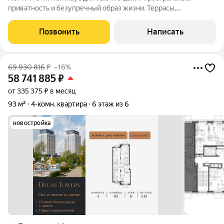
приватность и безупречный образ жизни. Террасы,
панорамные виды и продуманный до мелочей интерьер
создают ощущение дома, в котором каждый день наполнен
Позвонить
Написать
светом, воздухом и комфортом. Авторский
69 930 816
₽
–16%
58 741 885
₽
от 335 375 ₽ в месяц
93 м²
4-комн. квартира
6 этаж из 6
новостройка