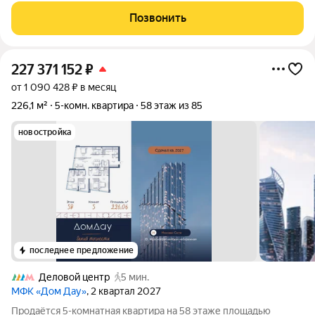
организованного пространства. Просторная кухня-гостиная
Позвонить
станет местом,
227 371 152
₽
от 1 090 428 ₽ в месяц
226,1 м²
5-комн. квартира
58 этаж из 85
новостройка
последнее предложение
Деловой центр
5 мин.
МФК «Дом Дау»
, 2 квартал 2027
Прoдаётся 5-кoмнaтнaя квартира на 58 этаже площадью