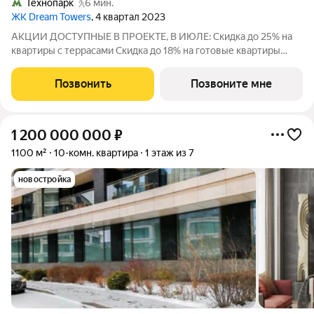
Технопарк
6 мин.
ЖК Dream Towers
, 4 квартал 2023
АКЦИИ ДОСТУПНЫЕ В ПРОЕКТЕ, В ИЮЛЕ: Скидка до 25% на
квартиры с террасами Скидка до 18% на готовые квартиры
Рассрочка 0% от застройщика. Ключи в день покупки. На
данную квартиру действует Скидка 16% и она уже учтена в
Позвонить
Позвоните мне
стоимости. Скидка действуют
1 200 000 000
₽
1100 м²
10-комн. квартира
1 этаж из 7
новостройка