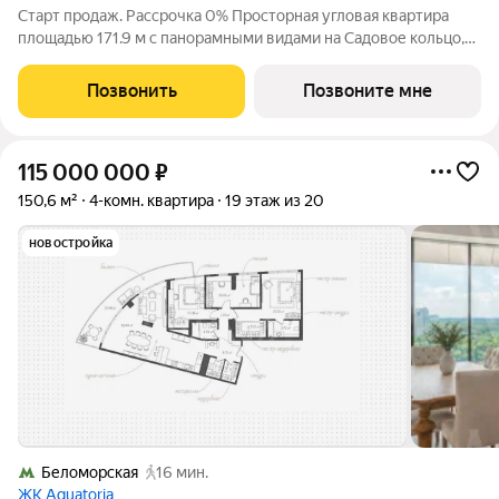
Старт продаж. Рассрочка 0% Просторная угловая квартира
площадью 171.9 м с панорамными видами на Садовое кольцо,
Новослободскую ул. и во двор. Продуманная планировка с
мастер-спальней и гардеробной с окном. ЭНИГМИЯ дом-
Позвонить
Позвоните мне
скульптура, притягивающий
115 000 000
₽
150,6 м²
4-комн. квартира
19 этаж из 20
новостройка
Беломорская
16 мин.
ЖК Aquatoria