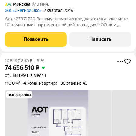
Минская
13 мин.
ЖК «Снегири Эко»
, 2 квартал 2019
Арт. 127971720 Вашему вниманию предлагаются уникальные
10-комнатные апартаменты общей площадью 1100 кв.м.,
полностью первый этаж, в ЖК «Снегири ЭКО» ,
расположенные в 15 минут пешком от метро Минская. Перед
Позвонить
Написать
вами не стандартные апартаменты. Это целый
108 197 840
₽
–31%
74 656 510
₽
от 388 199 ₽ в месяц
110,8 м²
4-комн. квартира
36 этаж из 43
новостройка