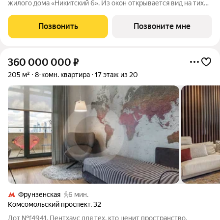
жилого дома «Никитский 6». Из окон открывается вид на тихий
Нижний Кисловский переулок. Планировочное решение
включает панорамную кухню-гостиную, 3 мастер-спальни с
Позвонить
Позвоните мне
личными ванными и
360 000 000
₽
205 м²
8-комн. квартира
17 этаж из 20
Фрунзенская
6 мин.
Комсомольский проспект
,
32
Лот №f4941. Пентхаус для тех, кто ценит пространство,