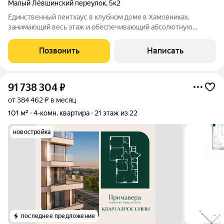
Малый Лёвшинский переулок
,
5к2
Единственный пентхаус в клубном доме в Хамовниках,
занимающий весь этаж и обеспечивающий абсолютную
приватность. Захватывающие панорамные виды на центр
Москвы. Просторная терраса с приватным садом и лаунж-
Позвонить
Написать
зоной. Предусмотрена зона индивидуальной
91 738 304
₽
от 384 462 ₽ в месяц
101 м²
4-комн. квартира
21 этаж из 22
новостройка
последнее предложение