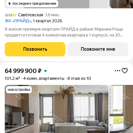
последнее предложение
Савёловская
8 мин.
ЖК «ПРАЙД»
, 1 квартал 2026
В жилом премиум-квартале ПРАЙД в районе Марьина Роща
продается готовая 4-комнатная квартира в 1 корпусе, на 20
этаже, в секции 10 площадью 96.6 м напрямую от застройщика
PIONEER. Ключи в 2026 году. Площадь комнат: кухня-
Позвонить
Позвоните мне
гостинная 28,4 м спальни
64 999 900
₽
101,2 м²
4-комн. апартаменты
8 этаж из 10
новостройка