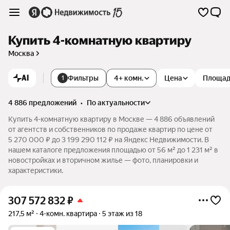
Купить 4-комнатную квартиру
Москва
AI
Фильтры
4+ комн.
Цена
Площа
1
4 886 предложений
•
по актуальности
Купить 4-комнатную квартиру в Москве — 4 886 объявлений
от агентств и собственников по продаже квартир по цене от
5 270 000 ₽ до 3 199 290 112 ₽ на Яндекс Недвижимости. В
нашем каталоге предложения площадью от 56 м² до 1 231 м² в
новостройках и вторичном жилье — фото, планировки и
характеристики.
307 572 832
₽
217,5 м²
4-комн. квартира
5 этаж из 18