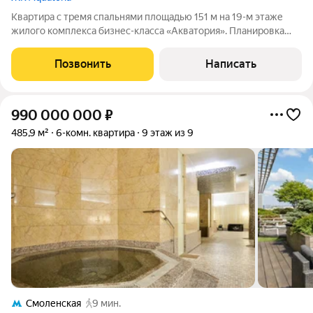
Квартира с тремя спальнями площадью 151 м на 19-м этаже
жилого комплекса бизнес-класса «Акватория». Планировка
включает просторную кухню гостиную, мастер-спальню с
собственной ванной комнатой и гардеробной, две
Позвонить
Написать
дополнительные спальни, санузел и
990 000 000
₽
485,9 м²
6-комн. квартира
9 этаж из 9
Смоленская
9 мин.