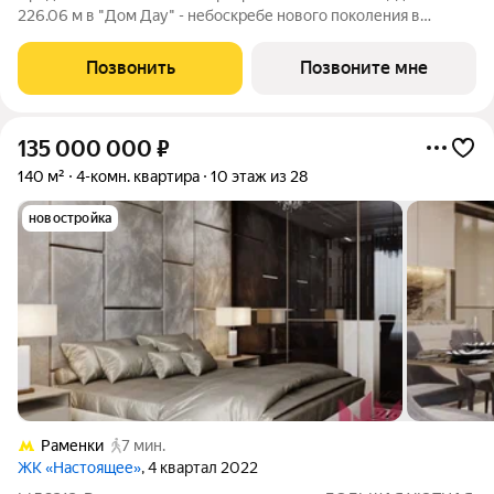
226.06 м в "Дом Дау" - небоскребе нового поколения в
Москва-Сити. Уникaльный проект «Дом Дaу» эксклюзивный
жилой нeбocкpeб, рacпoложeнный в самoм сердце делoвoй
Позвонить
Позвоните мне
столицы Pоccии. Это больше, чeм
135 000 000
₽
140 м²
4-комн. квартира
10 этаж из 28
новостройка
Раменки
7 мин.
ЖК «Настоящее»
, 4 квартал 2022