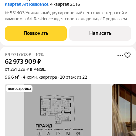
Квартал Art Residence
, 4 квартал 2016
id: 551403 Уникальный двухуровневый пентхаус с террасой и
камином в Art Residence ждет своего владельца! Предлагаем
вашему вниманию эксклюзивный пентхаус в престижном
жилом комплексе Art Residence. Этот двухуровневый
Позвонить
Написать
апартамент с собственной террасой
69 971 008
₽
–10%
62 973 909
₽
от 251 329 ₽ в месяц
96,6 м²
4-комн. квартира
20 этаж из 22
новостройка