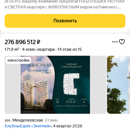
Id 56313. Вашему вниманию предлагается БОЛЬШАЯ УЮТНАЯ
и СВЕТЛАЯ квартира с ЖИВОПИСНЫМ видом на Раменки с
УНИКАЛЬНОЙ ПЛАНИРОВКОЙ! О КВАРТИРЕ: - Практически
полностью законченный ремонт, в процессе меблировки; -
Позвонить
ПРЕКРАСНЫЙ ВИД на комьюнити, современную
276 896 512
₽
171,9 м²
4-комн. квартира
14 этаж из 15
новостройка
Менделеевская
1 мин.
Клубный дом «Энигмия»
, 4 квартал 2028