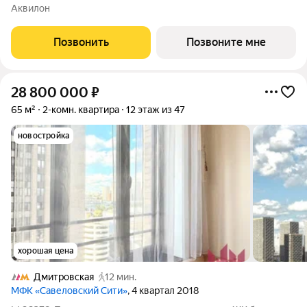
2029 г. О ПРОЕКТЕ: Дом класса бизнес-плюс создан в
Аквилон
концепции Responsive Environment. Его пространство не
статично, оно
Позвонить
Позвоните мне
28 800 000
₽
65 м²
2-комн. квартира
12 этаж из 47
новостройка
хорошая цена
Дмитровская
12 мин.
МФК «Савеловский Сити»
, 4 квартал 2018