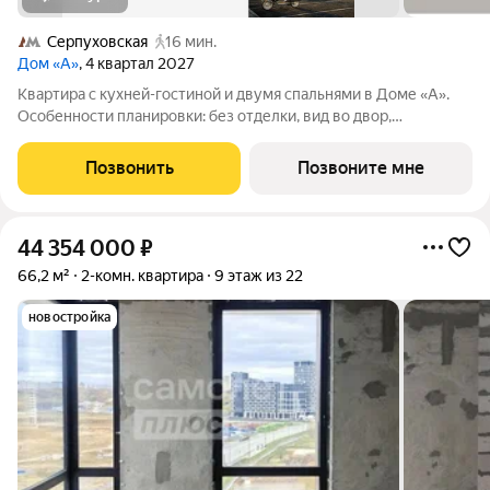
Серпуховская
16 мин.
Дом «А»
, 4 квартал 2027
Квартира с кухней-гостиной и двумя спальнями в Доме «А».
Особенности планировки: без отделки, вид во двор,
гардеробная, мастер-спальня, окна на две стороны,
постирочная, разнесённые спальни. Срок сдачи IV кв. 2027
Позвонить
Позвоните мне
Дом А - проект от застройщика
44 354 000
₽
66,2 м²
2-комн. квартира
9 этаж из 22
новостройка