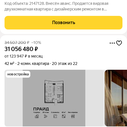
Код объекта: 2147128. Внесён аванс. Продается видовая
двухкомнатная квартира с дизайнерским ремонтом в
современном жилом комплексе ЖК «Люблинский»,
расположенном в зеленом и благоустроенном районе
Позвонить
Москвы. Квартира полностью готова к проживанию -
34 507 200
₽
–10%
31 056 480
₽
от 123 947 ₽ в месяц
42 м²
2-комн. квартира
20 этаж из 22
новостройка