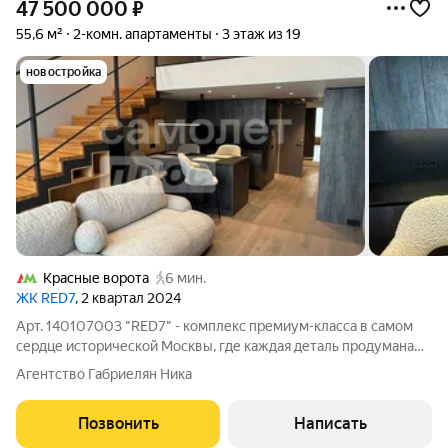
47 500 000
₽
55,6 м²
2-комн. апартаменты
3 этаж из 19
новостройка
Красные ворота
6 мин.
ЖК RED7
, 2 квартал 2024
Арт. 140107003 "RED7" - комплекс премиум-класса в самом
сердце исторической Москвы, где каждая деталь продумана
до мелочей. Продаются двухуровневые апартаменты
Агентство Габриелян Ника
площадью 55,6 кв.м. на 3-м этаже 19 этажного дома в RED7,
расположенного в самом центре
Позвонить
Написать