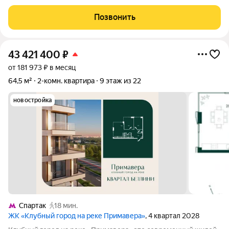
изолированные комнаты Функциональная кухня-гостиная
Продуманный ремонт позволяет извлечь максимум пользы с
Позвонить
разными вариантами освещения
43 421 400
₽
от 181 973 ₽ в месяц
64,5 м²
2-комн. квартира
9 этаж из 22
новостройка
Спартак
18 мин.
ЖК «Клубный город на реке Примавера»
, 4 квартал 2028