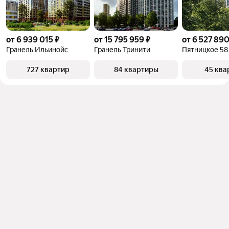
от 6 939 015 ₽
от 15 795 959 ₽
от 6 527 890
Гранель Ильинойс
Гранель Тринити
Пятницкое 58
727 квартир
84 квартиры
45 ква