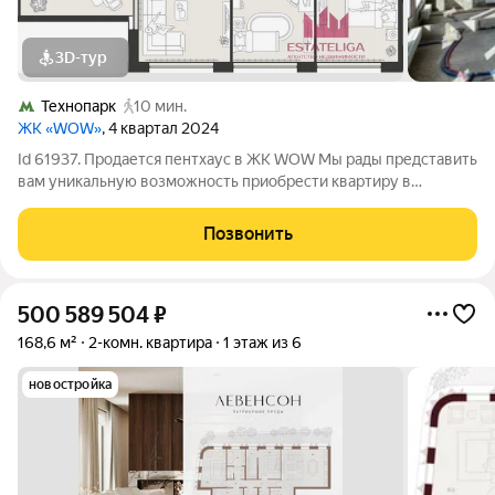
3D-тур
Технопарк
10 мин.
ЖК «WOW»
, 4 квартал 2024
Id 61937. Продается пентхаус в ЖК WOW Мы рады представить
вам уникальную возможность приобрести квартиру в
современном жилом комплексе, идеально подходящую для
комфортной жизни и счастливого будущего! Эта квартира ваш
Позвонить
шанс на стильное и удобное
500 589 504
₽
168,6 м²
2-комн. квартира
1 этаж из 6
новостройка