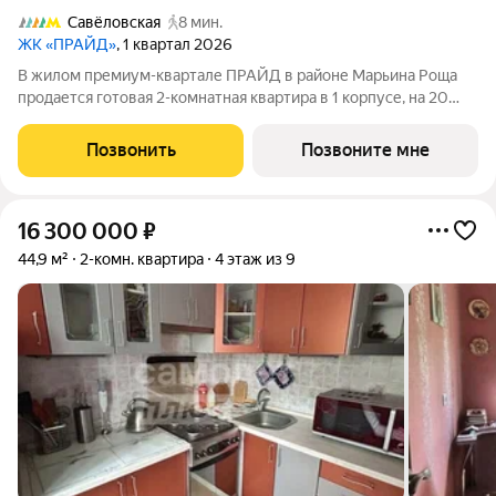
Савёловская
8 мин.
ЖК «ПРАЙД»
, 1 квартал 2026
В жилом премиум-квартале ПРАЙД в районе Марьина Роща
продается готовая 2-комнатная квартира в 1 корпусе, на 20
этаже, в секции 10 площадью 42 м напрямую от застройщика
PIONEER. Ключи в 2026 году. Площадь комнат: кухня-
Позвонить
Позвоните мне
гостинная 20,5 м спальня
16 300 000
₽
44,9 м²
2-комн. квартира
4 этаж из 9