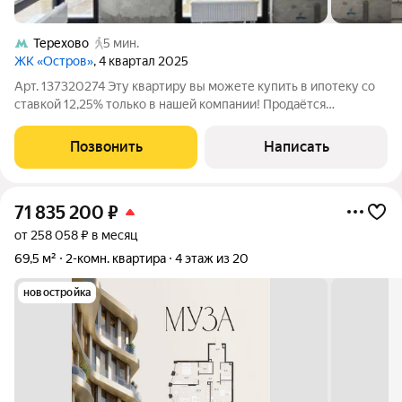
Терехово
5 мин.
ЖК «Остров»
, 4 квартал 2025
Арт. 137320274 Эту квартиру вы можете купить в ипотеку со
ставкой 12,25% только в нашей компании! Продаётся
просторная 2комнатная квартира в ЖК бизнескласса
«Остров»! Адрес: квартал «Остров 6», корпус 6, секция 2.
Позвонить
Написать
Общая площадь: 66,2 м. Год
71 835 200
₽
от 258 058 ₽ в месяц
69,5 м²
2-комн. квартира
4 этаж из 20
новостройка