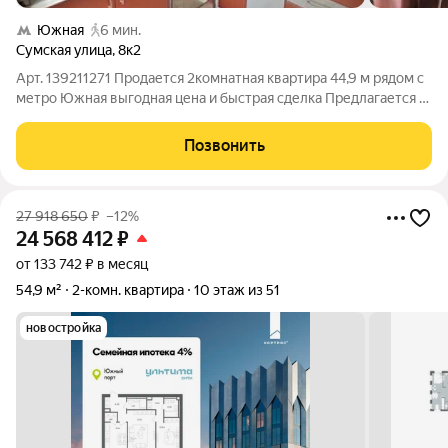
Южная
6 мин.
Сумская улица
,
8к2
Арт. 139211271 Продается 2комнатная квартира 44,9 м рядом с
метро Южная выгодная цена и быстрая сделка Предлагается к
продаже светлая 2комнатная квартира на 4 этаже 9этажного
панельного дома по адресу: г. Москва, ул. Сумская. Стоимость
Позвонить
объекта 16
27 918 650
₽
–12%
24 568 412
₽
от 133 742 ₽ в месяц
54,9 м²
2-комн. квартира
10 этаж из 51
новостройка