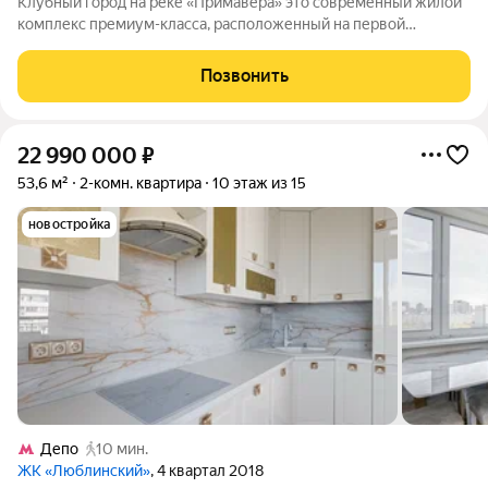
Клубный город на реке «Примавера» это современный жилой
комплекс премиум-класса, расположенный на первой
береговой линии Москвы-реки в экологически чистом районе
Покровское-Стрешнево. Под панорамными окнами квартир
Позвонить
находится собственный экопарк с
22 990 000
₽
53,6 м²
2-комн. квартира
10 этаж из 15
новостройка
Депо
10 мин.
ЖК «Люблинский»
, 4 квартал 2018