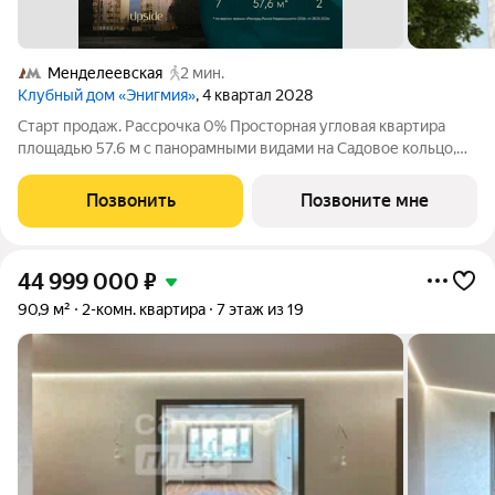
Менделеевская
2 мин.
Клубный дом «Энигмия»
, 4 квартал 2028
Старт продаж. Рассрочка 0% Просторная угловая квартира
площадью 57.6 м с панорамными видами на Садовое кольцо,
Новослободскую ул. и во двор. Продуманная планировка с
мастер-спальней и гардеробной с окном. ЭНИГМИЯ дом-
Позвонить
Позвоните мне
скульптура, притягивающий
44 999 000
₽
90,9 м²
2-комн. квартира
7 этаж из 19