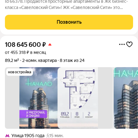
Id 66378. Продаются просторные апартаменты в ЖК бизнес-
класса «Савеловский Сити»! ЖК «Савеловский Сити» это
концептуальный жилой комплекс в стиле нью-йоркских
небоскребов в престижном Бутырском районе (СВАО).
Позвонить
Квартира расположена в корпусе, который
108 645 600
₽
от 455 318 ₽ в месяц
89,2 м²
2-комн. квартира
8 этаж из 24
новостройка
Улица 1905 года
15 мин.