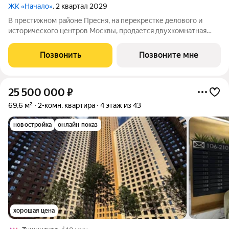
ЖК «Начало»
, 2 квартал 2029
В престижном районе Пресня, на перекрестке делового и
исторического центров Москвы, продается двухкомнатная
квартира площадью 89.20 кв. м без отделки. Квартира
находится на 8 этаже 24-этажного дома, в новом элитном
Позвонить
Позвоните мне
жилом комплексе «Начало» от
25 500 000
₽
69,6 м²
2-комн. квартира
4 этаж из 43
новостройка
онлайн показ
хорошая цена