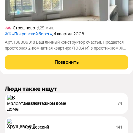
Стрешнево
25 мин.
ЖК «Покровский берег»
, 4 квартал 2008
Арт. 136809318 Ваш личный конструктор счастья. Продаётся
просторная 2-комнатная квартира (100,4 м) в престижном ЖК
Покровский берег рядом с парком «Покровское-Стрешнево».
Почему эту квартиру разберут за 2 недели? СВОБОДА
Позвонить
ТВОРЧЕСТВА. Квартира без
Люди также ищут
В малоэтажном доме
74
Хрущевский
141