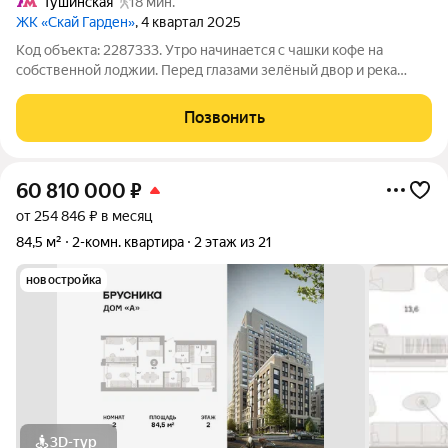
Тушинская
18 мин.
ЖК «Скай Гарден»
, 4 квартал 2025
Код объекта: 2287333. Утро начинается с чашки кофе на
собственной лоджии. Перед глазами зелёный двор и река
Сходня, вдоль которой совсем скоро появится современная
прогулочная набережная. ДОМ СДАН. КЛЮЧИ НА РУКАХ.
Позвонить
Квартира уже принята с независимым
60 810 000
₽
от 254 846 ₽ в месяц
84,5 м²
2-комн. квартира
2 этаж из 21
новостройка
3D-тур