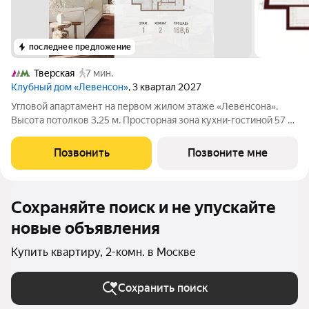
последнее предложение
Тверская
7 мин.
Клубный дом «Левенсон»
, 3 квартал 2027
Угловой апартамент на первом жилом этаже «Левенсона».
Высота потолков 3,25 м. Просторная зона кухни-гостиной 57 м
- пространство, где день живёт в полную силу. Южный свет,
который не покидает дом до вечера. Два мастер блока по
Позвонить
Позвоните мне
стандартам Веспер с
Сохраняйте поиск и не упускайте
новые объявления
Купить квартиру, 2-комн. в Москве
Сохранить поиск