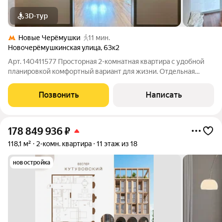
3D-тур
Новые Черёмушки
11 мин.
Новочерёмушкинская улица
,
63к2
Арт. 140411577 Просторная 2-комнатная квартира с удобной
планировкой комфортный вариант для жизни. Отдельная
спальня, светлая гостиная с кухонной зоной, гардеробная и
просторный холл всё продумано для удобства и уюта.
Позвонить
Написать
Основные работы уже выполнены,
178 849 936
₽
118,1 м²
2-комн. квартира
11 этаж из 18
новостройка