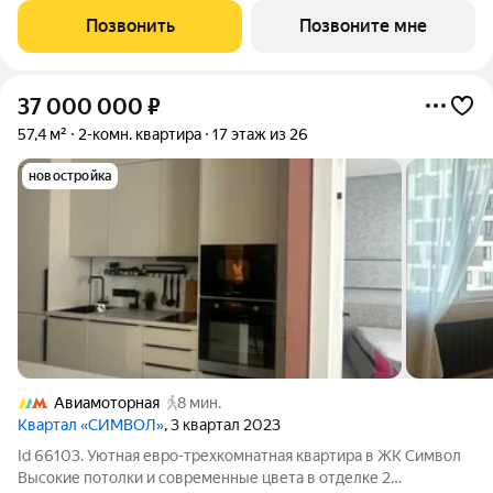
комнатная квартира 58.3 м на 28 этаже в премиальном ЖК
Позвонить
Позвоните мне
«Айс Тауэрс» (ЗАО Москвы,
37 000 000
₽
57,4 м²
2-комн. квартира
17 этаж из 26
новостройка
Авиамоторная
8 мин.
Квартал «СИМВОЛ»
, 3 квартал 2023
Id 66103. Уютная евро-трехкомнатная квартира в ЖК Символ
Высокие потолки и современные цвета в отделке 2