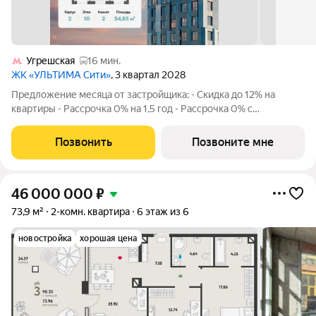
Угрешская
16 мин.
ЖК «УЛЬТИМА Сити»
, 3 квартал 2028
Предложение месяца от застройщика: - Скидка до 12% на
квартиры - Рассрочка 0% на 1,5 год - Рассрочка 0% с
первоначальным взносом от 10% - Ипотека для всех, ставка
7% на 7 лет - Семейная ипотека без удорожания, ставка 4% -
Позвонить
Позвоните мне
Ипотека для всех на весь
46 000 000
₽
73,9 м²
2-комн. квартира
6 этаж из 6
новостройка
хорошая цена