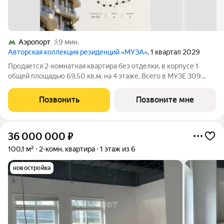
Аэропорт
9 мин.
Авторская коллекция резиденций «МУЗА»
, 1 квартал 2029
Продается 2-комнатная квартира без отделки, в корпусе 1
общей площадью 69,50 кв.м. на 4 этаже. Всего в МУЗЕ 309
лотов площадью от 37 до 250 м, большинство с балконами и
террасами. Высота потолков от 3,5 до 4,65 м. Эксклюзивные
Позвонить
Позвоните мне
форматы: Пентхаусы
36 000 000
₽
100,1 м²
2-комн. квартира
1 этаж из 6
новостройка