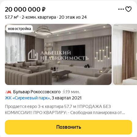
20 000 000
₽
57,7 м²
2-комн. квартира
20 этаж из 24
новостройка
Бульвар Рокоссовского
19 мин.
ЖК «Сиреневый парк»
, 3 квартал 2021
Продается евро 3-к квартира 57.7 м !!ПРОДАЖА БЕЗ
КОМИССИИ!! ПРО КВАРТИРУ: - Свободная планировка от
застройщика позволяет воплотить любые ваши мечты в
реальность - Большие окна обеспечивают уют и постоянный
Позвонить
источник естественного света - 2 санузла -