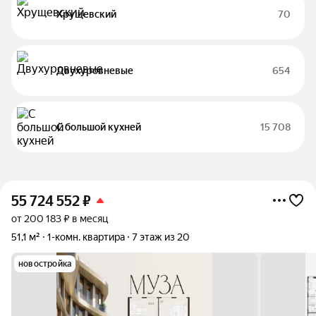
Хрущевский
70
Двухуровневые
654
С большой кухней
15 708
55 724 552
₽
от 200 183 ₽ в месяц
51,1 м²
1-комн. квартира
7 этаж из 20
новостройка