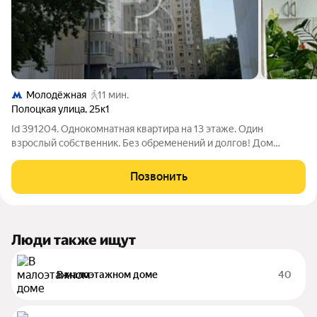
Молодёжная
11 мин.
Полоцкая улица
,
25к1
Id 391204. Однокомнатная квартира на 13 этаже. Один
взрослый собственник. Без обременений и долгов! Дом
расположен в экологически-безопасном Западном округе, в
одинаковой пешей доступности до м. Кунцевская или м.
Позвонить
Молодежная. Район отличается развитой
Люди также ищут
В малоэтажном доме
40