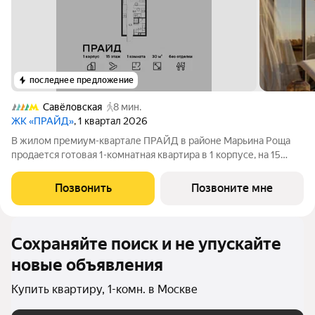
последнее предложение
Савёловская
8 мин.
ЖК «ПРАЙД»
, 1 квартал 2026
В жилом премиум-квартале ПРАЙД в районе Марьина Роща
продается готовая 1-комнатная квартира в 1 корпусе, на 15
этаже, в секции 10 площадью 30 м напрямую от застройщика
PIONEER. Ключи в 2026 году. Площадь комнат: кухня-
Позвонить
Позвоните мне
гостинная 8 м спальня 10,8
Сохраняйте поиск и не упускайте
новые объявления
Купить квартиру, 1-комн. в Москве