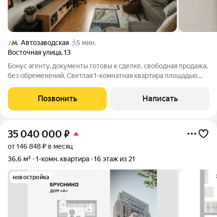
Автозаводская
5 мин.
Восточная улица
,
13
Бонус агенту, документы готовы к сделке, свободная продажа,
без обременений. Светлая 1-комнатная квартира площадью
37,3 м по адресу: г. Москва, ул. Восточная, д. 13. Это прекрасный
вариант как для собственного проживания, так и для сдачи
Позвонить
Написать
благодаря
35 040 000
₽
от 146 848 ₽ в месяц
36,6 м²
1-комн. квартира
16 этаж из 21
новостройка