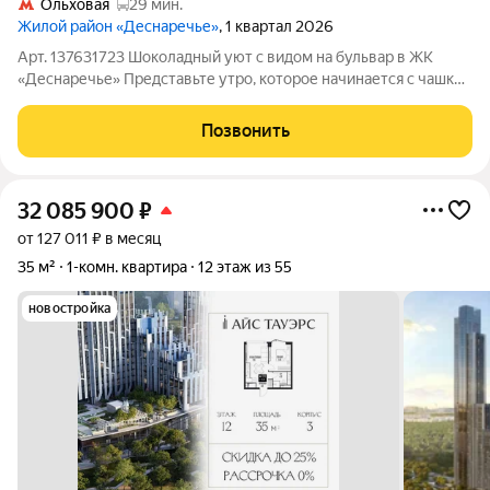
Ольховая
29 мин.
Жилой район «Деснаречье»
, 1 квартал 2026
Арт. 137631723 Шоколадный уют с видом на бульвар в ЖК
«Деснаречье» Представьте утро, которое начинается с чашки
кофе на утепленной лоджии, а за окном зеленая листва
бульвара и бесконечное небо Троицка. Эта квартира на 11
Позвонить
этаже не просто «квадратные
32 085 900
₽
от 127 011 ₽ в месяц
35 м²
1-комн. квартира
12 этаж из 55
новостройка