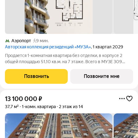
Аэропорт
9 мин.
Авторская коллекция резиденций «МУЗА»
, 1 квартал 2029
Продается 1-комнатная квартира без отделки, в корпусе 2
общей площадью 51,10 кв.м. на 7 этаже. Всего в МУЗЕ 309
лотов площадью от 37 до 250 м, большинство с балконами и
террасами. Высота потолков от 3,5 до 4,65 м. Эксклюзивные
Позвонить
Позвоните мне
форматы: Пентхаусы
13 100 000
₽
37,7 м²
1-комн. квартира
2 этаж из 14