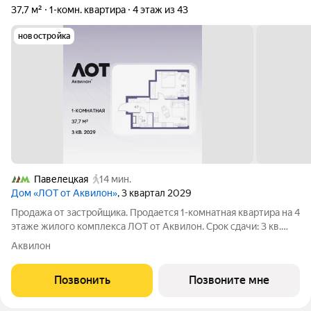
37,7 м²
1-комн. квартира
4 этаж из 43
новостройка
Павелецкая
14 мин.
Дом «ЛОТ от Аквилон»
, 3 квартал 2029
Продажа от застройщика. Продается 1-комнатная квартира на 4
этаже жилого комплекса ЛОТ от Аквилон. Срок сдачи: 3 кв.
2029 г. О ПРОЕКТЕ: Дом класса бизнес-плюс создан в
Аквилон
концепции Responsive Environment. Его пространство не
статично, оно
Позвонить
Позвоните мне