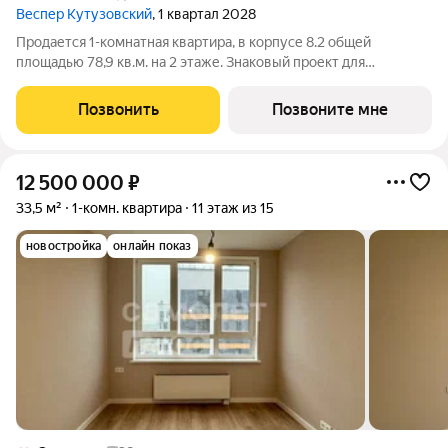
Веспер Кутузовский
, 1 квартал 2028
Продается 1-комнатная квартира, в корпусе 8.2 общей
площадью 78,9 кв.м. на 2 этаже. Знаковый проект для
ценителей комфортной городской среды от Веспер. Квартал
площадью 3,7 га расположен на Кутузовском проспекте и
Позвонить
Позвоните мне
воплощает новую концепцию идеально
12 500 000
₽
33,5 м²
1-комн. квартира
11 этаж из 15
новостройка
онлайн показ