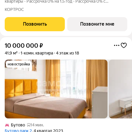
квартиры - Рассрочка 0% на 1,5 год - Рассрочка 0% с
первоначальным взносом от 10% - Ипотека для всех, ставка
КОРТРОС
7% на 7 лет - Семейная ипотека без удорожания, ставка 4% -
Ипотека для всех на весь
Позвонить
Позвоните мне
10 000 000
₽
41,9 м²
1-комн. квартира
4 этаж из 18
новостройка
Бутово
14 мин.
Бутово парк 2
, 4 квартал 2023