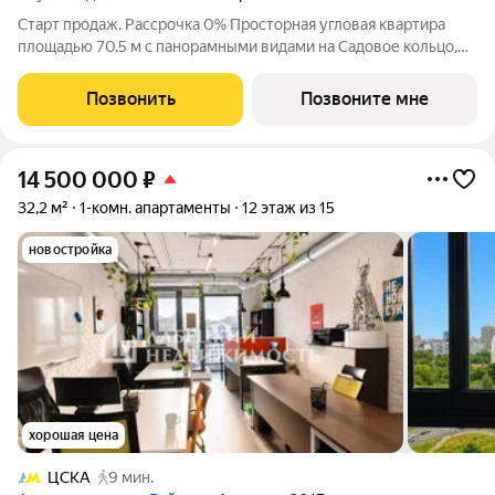
Старт продаж. Рассрочка 0% Просторная угловая квартира
площадью 70.5 м с панорамными видами на Садовое кольцо,
Новослободскую ул. и во двор. Продуманная планировка с
мастер-спальней и гардеробной с окном. ЭНИГМИЯ дом-
Позвонить
Позвоните мне
скульптура, притягивающий
14 500 000
₽
32,2 м²
1-комн. апартаменты
12 этаж из 15
новостройка
хорошая цена
ЦСКА
9 мин.