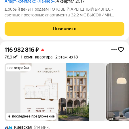
Апарт-комплекс «Лайнер»
, 4 квартал 2017
Добрый день! Продаем ГОТОВЫЙ АРЕНДНЫЙ БИЗНЕС -
светлые просторные апартаменты 32.2 м С ВЫСОКИМИ
ПОТОЛКАМИ и ПАНОРАМНЫМИ ОКНАМИ в ЖК класса
бизнес "Лайнер". Описание и фото соответствуют
Позвонить
действительности. ПРО ДОКУМЕНТЫ: ОДИН собственник
Свободная
116 982 816
₽
78,9 м²
1-комн. квартира
2 этаж из 18
новостройка
последнее предложение
Киевская
14 мин.