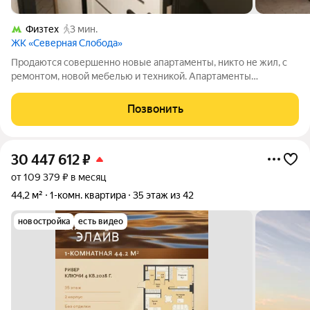
Физтех
3 мин.
ЖК «Северная Слобода»
Продаются совершенно новые апартаменты, никто не жил, с
ремонтом, новой мебелью и техникой. Апартаменты
расположены по адресу: Дмитровское шоссе, 122Гк1. Он
относится к огороженному и охраняемому коттеджному
Позвонить
поселку бизнес-класса Северная Слобода.
30 447 612
₽
от 109 379 ₽ в месяц
44,2 м²
1-комн. квартира
35 этаж из 42
новостройка
есть видео