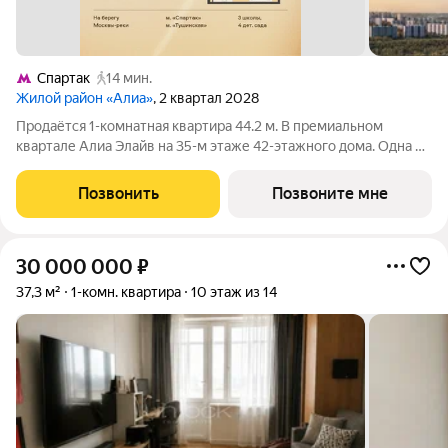
Спартак
14 мин.
Жилой район «Алиа»
, 2 квартал 2028
Продаётся 1-комнатная квартира 44.2 м. В премиальном
квартале Алиа Элайв на 35-м этаже 42-этажного дома. Одна из
самых ярких и впечатляющих частей жилого района Алиа
премиальный квартал Алиа Элайв. Это две башни LIGHTHOUSE
Позвонить
Позвоните мне
от бюро APEX на первой
30 000 000
₽
37,3 м²
1-комн. квартира
10 этаж из 14