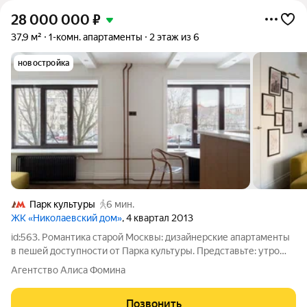
28 000 000
₽
37,9 м²
1-комн. апартаменты
2 этаж из 6
новостройка
Парк культуры
6 мин.
ЖК «Николаевский дом»
, 4 квартал 2013
id:563. Романтика старой Москвы: дизайнерские апартаменты
в пешей доступности от Парка культуры. Представьте: утро
начинается с ароматного кофе в любимой кофейне на
Агентство Алиса Фомина
Остоженке, день проходит в ритме делового центра, а
вечером вы гуляете по набережной
Позвонить