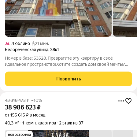
Люблино
21 мин.
Белореченская улица
,
38к1
Номер в базе: 53528. Превратите эту квартиру в своё
идеальное пространство!Хотите создать дом своей мечты?
Предлагаем отличную квартиру в зелёном и уютном Марьино
идеальную основу для стильного интерьера. Здесь не нужно
Позвонить
переплачивать за чужой
43 318 472
₽
–10%
38 986 623
₽
от 155 615 ₽ в месяц
40,3 м²
1-комн. квартира
2 этаж из 37
новостройка