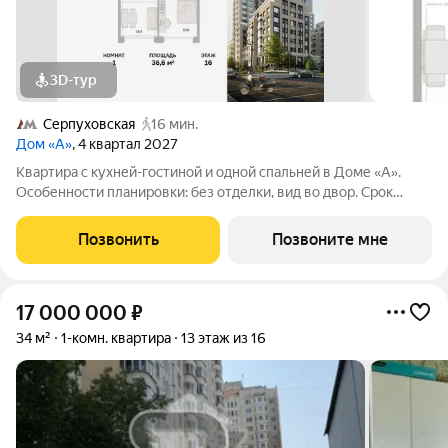
3D-тур
Серпуховская
16 мин.
Дом «А»
, 4 квартал 2027
Квартира с кухней-гостиной и одной спальней в Доме «А».
Особенности планировки: без отделки, вид во двор. Срок
сдачи IV кв. 2027 Дом А - проект от застройщика Брусника
располагается на границе с ЦАО, рядом с метро Павелецкая. В
Позвонить
Позвоните мне
2-х километрах от дома
17 000 000
₽
34 м²
1-комн. квартира
13 этаж из 16