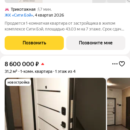
Трикотажная
7 мин.
ЖК «Сити Бэй»
, 4 квартал 2026
Продается 1-комнатная квартира от застройщика в жилом
комплексе Сити Бэй, площадью 43.03 м на 7 этаже. Срок сдачи
3 квартал 2025 года. Концепция жилого комплекса Сити Бэй -
настоящий город в городе с отлично развитой
Позвонить
Позвоните мне
инфраструктурой и собственной
8 600 000
₽
31,2 м²
1-комн. квартира
1 этаж из 4
новостройка