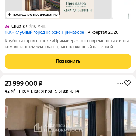
последнее предложение
Спартак
18 мин.
ЖК «Клубный город на реке Примавера»
, 4 квартал 2028
Клубный город на реке «Примавера» это современный жилой
комплекс премиум-класса, расположенный на первой
береговой линии Москвы-реки в экологически чистом районе
Покровское-Стрешнево. Под панорамными окнами квартир
Позвонить
находится собственный экопарк с
23 999 000
₽
42 м²
1-комн. квартира
9 этаж из 14