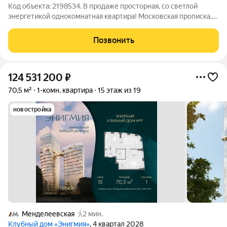
Код объекта: 2198534. В продаже просторная, со светлой
энергетикой однокомнатная квартира! Московская прописка,
функциональная планировка и тишина зеленого двора.
Квартира без ремонта это ваш шанс не переплачивать за
Позвонить
чужие решения. Идеальная
124 531 200
₽
70,5 м²
1-комн. квартира
15 этаж из 19
новостройка
Менделеевская
2 мин.
Клубный дом «Энигмия»
, 4 квартал 2028