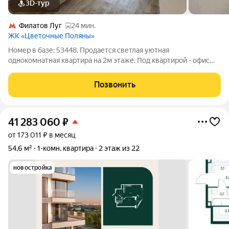
3D-тур
Филатов Луг
24 мин.
ЖК «Цветочные Поляны»
Номер в базе: 53448. Продается светлая уютная
однокомнатная квартира на 2м этаже. Под квартирой - офис
управляющей компании. Прописка Москва! В квартире
выполнен ремонт, техника и мебель для комфортного
Позвонить
проживания в наличии. Район обжитой - школа,
41 283 060
₽
от 173 011 ₽ в месяц
54,6 м²
1-комн. квартира
2 этаж из 22
новостройка