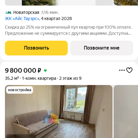
Новаторская
16 мин.
ЖК «Айс Тауэрс»
, 4 квартал 2028
Скидка до 25% на ограниченный пул квартир при 100% оплате.
Предложение не суммируется с другими акциями. Доступна
беспроцентная рассрочка от застройщика. Просторная 1-
комнатная квартира 35.0 м на 12 этаже в премиальном ЖК
Позвонить
Позвоните мне
«Айс Тауэрс» (ЗАО Москвы,
9 800 000
₽
35,2 м²
1-комн. квартира
2 этаж из 9
новостройка