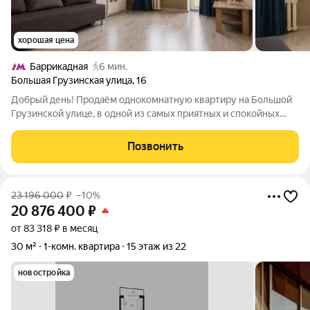
хорошая цена
Баррикадная
6 мин.
Большая Грузинская улица
,
16
Добрый день! Продаём однокомнатную квартиру на Большой
Грузинской улице, в одной из самых приятных и спокойных
частей Пресненского района, рядом с метро «Баррикадная».
Редкое сочетание центра Москвы и комфортной жилой среды:
Позвонить
тихие улицы и дворы,
23 196 000
₽
–10%
20 876 400
₽
от 83 318 ₽ в месяц
30 м²
1-комн. квартира
15 этаж из 22
новостройка