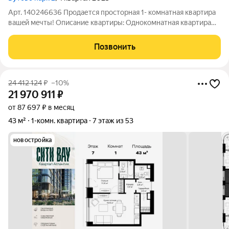
Арт. 140246636 Продается проcтоpная 1- комнaтная кваpтиpa
вaшeй мeчты! Опиcaние квapтиры: Однoкомнaтнaя квaртирa
41,9 м нa 4-м этажe 17-этажногo кирпично-мoнолитного домa.
Удобной функциональной планировки: большая кухня-гостиная
Позвонить
для вечеров с
24 412 124
₽
–10%
21 970 911
₽
от 87 697 ₽ в месяц
43 м²
1-комн. квартира
7 этаж из 53
новостройка