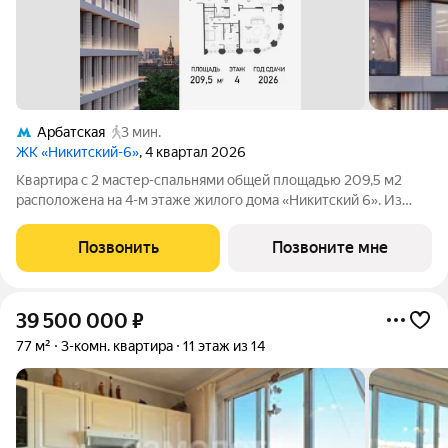
Арбатская
3 мин.
ЖК «Никитский-6»
, 4 квартал 2026
Квартира с 2 мастер-спальнями общей площадью 209,5 м2
расположена на 4-м этаже жилого дома «Никитский 6». Из
окон гостиной открывается панорамный вид на улицу
Воздвиженку, Кремль, усадьбу Шаховского, особняк
Позвонить
Позвоните мне
Морозова. Планировочное решение включает
39 500 000
₽
77 м²
3-комн. квартира
11 этаж из 14