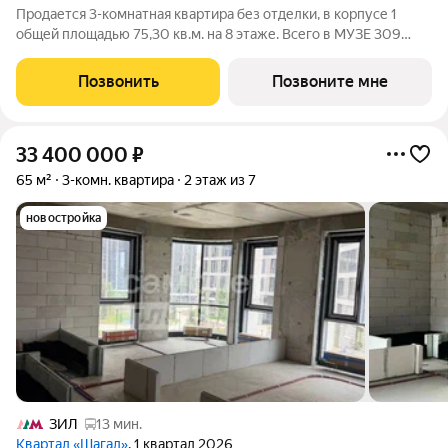
Продается 3-комнатная квартира без отделки, в корпусе 1
общей площадью 75,30 кв.м. на 8 этаже. Всего в МУЗЕ 309
лотов площадью от 37 до 250 м, большинство с балконами и
террасами. Высота потолков от 3,5 до 4,65 м. Эксклюзивные
Позвонить
Позвоните мне
форматы: Пентхаусы
33 400 000
₽
65 м²
3-комн. квартира
2 этаж из 7
новостройка
ЗИЛ
13 мин.
Квартал «Шагал»
, 1 квартал 2026