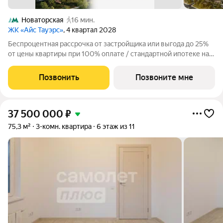
Новаторская
16 мин.
ЖК «Айс Тауэрс»
, 4 квартал 2028
Беспроцентная рассрочка от застройщика или выгода до 25%
от цены квартиры при 100% оплате / стандартной ипотеке на
ограниченный пул квартир. Просторная 3-комнатная квартира
на 3 этаже, 92.5 кв.м, в премиальном жилом комплексе «Айс
Позвонить
Позвоните мне
Тауэрс» (ЗАО
37 500 000
₽
75,3 м²
3-комн. квартира
6 этаж из 11