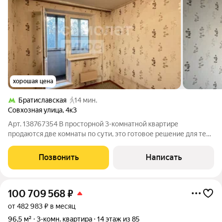
хорошая цена
Братиславская
14 мин.
Совхозная улица
,
4к3
Арт. 138767354 В просторной 3-комнатной квартире
продаются две комнаты по сути, это готовое решение для тех,
кому нужна большая жилая площадь без покупки всей
«трешки». Ваша доля составит 7/9 от общей площади (78%
Позвонить
Написать
квартиры). Уютная и светлая
100 709 568
₽
от 482 983 ₽ в месяц
96,5 м²
3-комн. квартира
14 этаж из 85