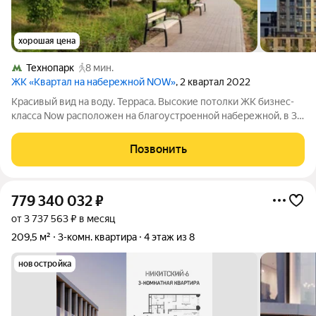
хорошая цена
Технопарк
8 мин.
ЖК «Квартал на набережной NOW»
, 2 квартал 2022
Красивый вид на воду. Терраса. Высокие потолки ЖК бизнес-
класса Now расположен на благоустроенной набережной, в 30
метрах от воды, в 5 минутах от метро. В инфраструктуре
жилого комплекса: школа, детский сад, 15 детских площадок,
Позвонить
променад,
779 340 032
₽
от 3 737 563 ₽ в месяц
209,5 м²
3-комн. квартира
4 этаж из 8
новостройка