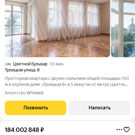
Цветной бульвар
5 мин.
Троицкая улица
,
8
Просторная квартира с двумя спальнями общей площадью 150
м в клубном доме «Троицкая 8» в 5 минутах от метро Цветной
бульвар. Квартира с отделкой в светлых тонах расположена на
Агентство Whitewill
4 этаже. Интерьер оформлен в классическом стиле лепные
детали на потолке,
Позвонить
Написать
184 002 848
₽