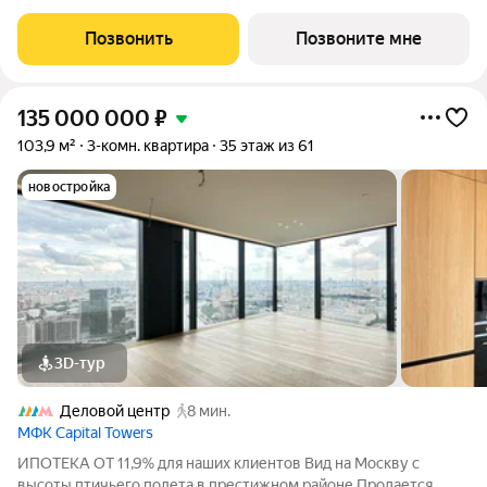
вид во двор, гардеробная, мастер-спальня, окна на две
стороны, постирочная, разнесённые спальни. Срок сдачи IV кв.
Позвонить
Позвоните мне
2027 Дом А -
135 000 000
₽
103,9 м²
3-комн. квартира
35 этаж из 61
новостройка
3D-тур
Деловой центр
8 мин.
МФК Capital Towers
ИПОТЕКА ОТ 11,9% для наших клиентов Вид на Москву с
высоты птичьего полета в престижном районе Продается