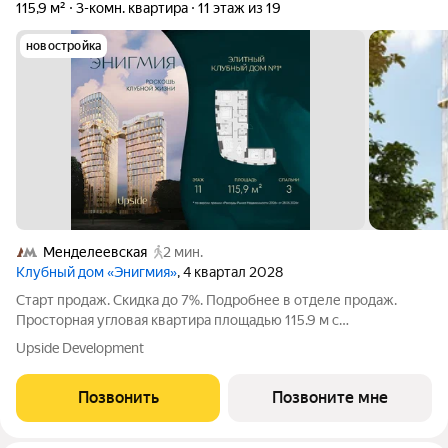
115,9 м²
3-комн. квартира
11 этаж из 19
новостройка
Менделеевская
2 мин.
Клубный дом «Энигмия»
, 4 квартал 2028
Старт продаж. Скидка до 7%. Подробнее в отделе продаж.
Просторная угловая квартира площадью 115.9 м с
панорамными видами на Садовое кольцо, Новослободскую ул.
Upside Development
и во двор. Продуманная планировка с мастер-спальней и
гардеробной с окном. ЭНИГМИЯ
Позвонить
Позвоните мне