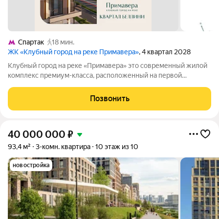
Спартак
18 мин.
ЖК «Клубный город на реке Примавера»
, 4 квартал 2028
Клубный город на реке «Примавера» это современный жилой
комплекс премиум-класса, расположенный на первой
береговой линии Москвы-реки в экологически чистом районе
Покровское-Стрешнево. Под панорамными окнами квартир
Позвонить
находится собственный экопарк с
40 000 000
₽
93,4 м²
3-комн. квартира
10 этаж из 10
новостройка