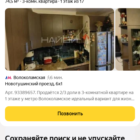
74,5 м²
3-комн. квартира
1 этаж из 17
Волоколамская
6 мин.
Новотушинский проезд
,
6к1
Арт. 93389657. Продаётся 2/3 доли в 3-комнатной квартире на
1 этаже у метро Волоколамское идеальный вариант для жизни
и инвестиций. Параметры квартиры: - Общая площадь:74.5 м
-Просторные изолированные комнаты: 14 м + 14 м + 17.9 м -
Позвонить
Кухня:10.1 м -
Сохраняйте поиск и не упускайте