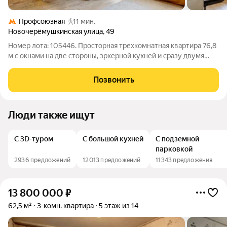
Профсоюзная
11 мин.
Новочерёмушкинская улица
,
49
Номер лота: 105446. Просторная трехкомнатная квартира 76,8
м с окнами на две стороны, эркерной кухней и сразу двумя
дополнительными пространствами: балконом и лоджией.
Комфортный 3 этаж. В квартире выполнен аккуратный
Позвонить
косметический ремонт: можно
Люди также ищут
С 3D-туром
С большой кухней
С подземной
парковкой
2936 предложений
12013 предложений
11343 предложения
13 800 000
₽
62,5 м²
3-комн. квартира
5 этаж из 14