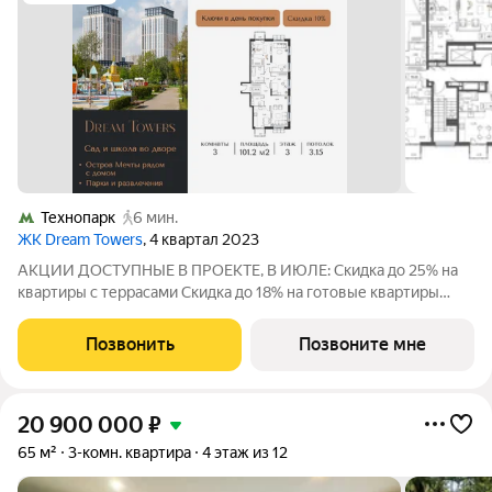
Технопарк
6 мин.
ЖК Dream Towers
, 4 квартал 2023
АКЦИИ ДОСТУПНЫЕ В ПРОЕКТЕ, В ИЮЛЕ: Скидка до 25% на
квартиры с террасами Скидка до 18% на готовые квартиры
Рассрочка 0% от застройщика. Ключи в день покупки. На
данную квартиру действует Скидка 10% и она уже учтена в
Позвонить
Позвоните мне
стоимости. Скидка действуют
20 900 000
₽
65 м²
3-комн. квартира
4 этаж из 12