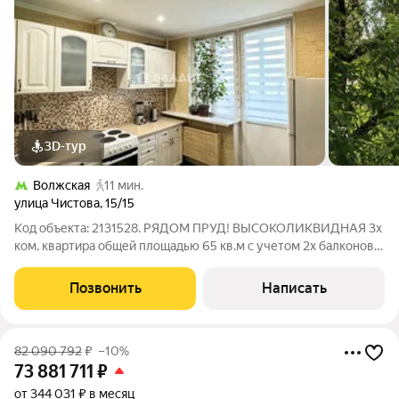
3D-тур
Волжская
11 мин.
улица Чистова
,
15/15
Код объекта: 2131528. РЯДОМ ПРУД! ВЫСОКОЛИКВИДНАЯ 3х
ком. квартира общей площадью 65 кв.м с учетом 2х балконов
(61,7 кв.м. без учета 2х балконов) с чистой энергетикой
дружной семьи на удобном 4 этаже в живописном районе
Позвонить
Написать
Москвы. ДОКУМЕНТЫ: -2 взрослых
82 090 792
₽
–10%
73 881 711
₽
от 344 031 ₽ в месяц