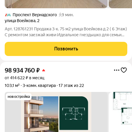
Проспект Вернадского
9 мин.
улица Воейкова
,
2
Арт. 128761231 Продажа 3-к. 75 м2 улица Воейкова д 2 ( 6 Этаж)
С ремонтом заезжай живи Идеальное гнездышко для семьи
Всё для детей рядом. Все для Ваших детей: Школа и сад -через
дорогу (водить за ручку 5 минут) ВУЗы прямая дорога без
Позвонить
пересадок Двор
98 934 760
₽
от 414 622 ₽ в месяц
103,1 м²
3-комн. квартира
17 этаж из 22
новостройка