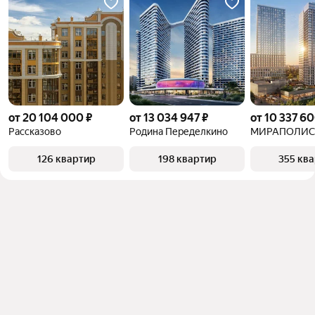
от 20 104 000 ₽
от 13 034 947 ₽
от 10 337 60
Рассказово
Родина Переделкино
МИРАПОЛИС
126 квартир
198 квартир
355 кв