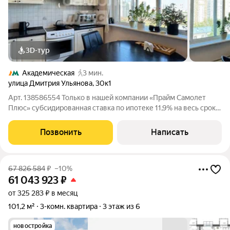
3D-тур
Академическая
3 мин.
улица Дмитрия Ульянова
,
30к1
Арт. 138586554 Только в нашей компании «Прайм Самолет
Плюс» субсидированная ставка по ипотеке 11,9% на весь срок!
Помощь в оформлении ипотеки от квалифицированного
ипотечного брокера и полное юридическое сопровождение
Позвонить
Написать
сделки. Покупая квартиру с нами,
67 826 584
₽
–10%
61 043 923
₽
от 325 283 ₽ в месяц
101,2 м²
3-комн. квартира
3 этаж из 6
новостройка