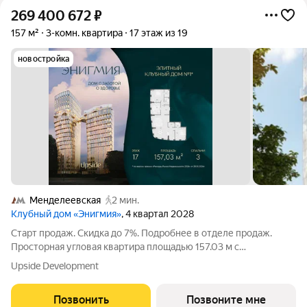
269 400 672
₽
157 м²
3-комн. квартира
17 этаж из 19
новостройка
Менделеевская
2 мин.
Клубный дом «Энигмия»
, 4 квартал 2028
Старт продаж. Скидка до 7%. Подробнее в отделе продаж.
Просторная угловая квартира площадью 157.03 м с
панорамными видами на Садовое кольцо, Новослободскую ул.
Upside Development
и во двор. Продуманная планировка с мастер-спальней и
гардеробной с окном. ЭНИГМИЯ
Позвонить
Позвоните мне