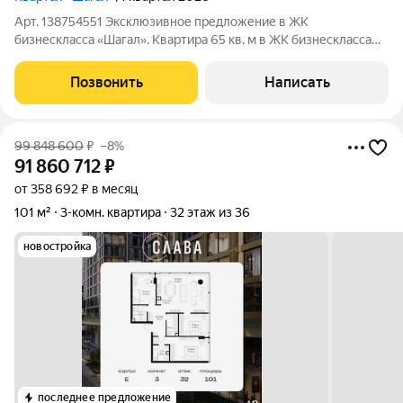
Арт. 138754551 Эксклюзивное предложение в ЖК
бизнескласса «Шагал». Квартира 65 кв. м в ЖК бизнескласса
«Шагал». Расположена на 2 этаже 7этажного дома. Планировка
максимально функциональна и удобна для семьи:2
Позвонить
Написать
изолированные комнаты личное
99 848 600
₽
–8%
91 860 712
₽
от 358 692 ₽ в месяц
101 м²
3-комн. квартира
32 этаж из 36
новостройка
последнее предложение