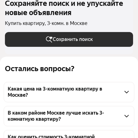
Сохраняйте поиск и не упускайте
новые объявления
Купить квартиру, 3-комн. в Москве
Сохранить поиск
Остались вопросы?
Какая цена на 3-комнатную квартиру в
Москве?
На странице в Москве представлены актуальные 
объявления о продаже 3-комнатных квартир. Цена 
В каком районе Москве лучше искать 3-
комнатную квартиру?
на такие объекты зависит от района, площади, 
состояния и этажа. Сейчас база включает 14628 
При выборе района для 3-комнатной квартиры в 
объявлений, стоимость — от 5,4 млн ₽ и 
Москве стоит обратить внимание на транспортную 
Как оценить стоимость 3-комнатной