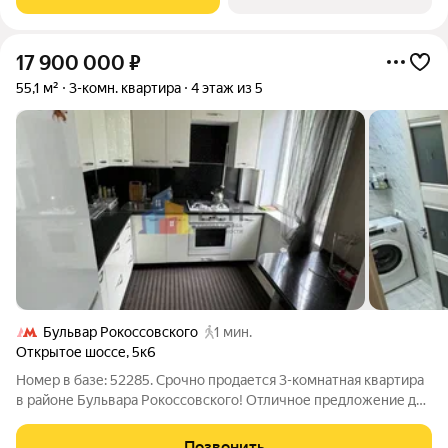
17 900 000
₽
55,1 м²
3-комн. квартира
4 этаж из 5
Бульвар Рокоссовского
1 мин.
Открытое шоссе
,
5к6
Номер в базе: 52285. Срочно продается 3-комнатная квартира
в районе Бульвара Рокоссовского! Отличное предложение для
тех, кто ищет готовое жилье с современным ремонтом. В
квартире выполнен евро-ремонт, смежные комнаты,
Позвонить