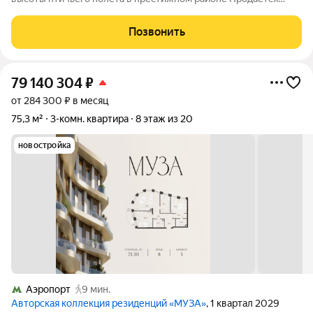
видовая трехкомнатная квартира в башне Capital Towers на
Краснопресненской набережной. Общая площадь 103,9
Позвонить
квадратных метра, 35 этаж из 61. О
79 140 304
₽
от 284 300 ₽ в месяц
75,3 м²
3-комн. квартира
8 этаж из 20
новостройка
Аэропорт
9 мин.
Авторская коллекция резиденций «МУЗА»
, 1 квартал 2029