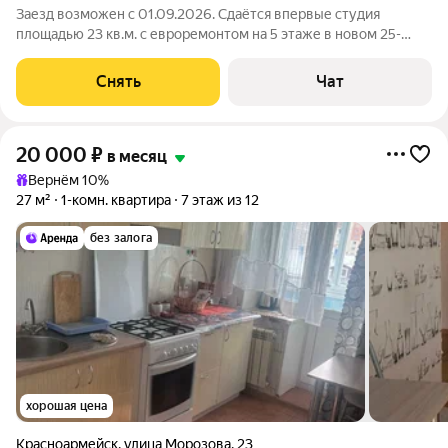
Заезд возможен с 01.09.2026. Сдаётся впервые студия
площадью 23 кв.м. с евроремонтом на 5 этаже в новом 25-
этажном доме на срок от 11 месяцев. Из техники есть:
Стиральная машина Холодильник Микроволновка Дом -
Снять
Чат
монолитный, окна выходят во двор. В
20 000
₽
в месяц
Вернём 10%
27 м²
1-комн. квартира
7 этаж из 12
без залога
хорошая цена
Красноармейск
,
улица Морозова
,
23