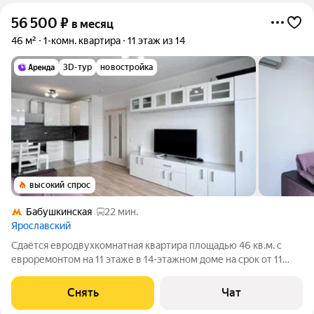
56 500
₽
в месяц
46 м²
1-комн. квартира
11 этаж из 14
3D-тур
новостройка
высокий спрос
Бабушкинская
22 мин.
Ярославский
Сдаётся евродвухкомнатная квартира площадью 46 кв.м. с
евроремонтом на 11 этаже в 14-этажном доме на срок от 11
месяцев. Из техники есть: Телевизор Духовой шкаф
Стиральная машина Холодильник Посудомоечная машина
Снять
Чат
Кондиционер Дом - панельный,