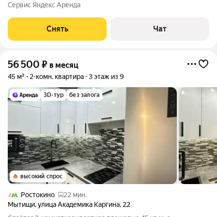
срок от 11 месяцев. Из техники есть: Телевизор Духовой шкаф
Сервис Яндекс Аренда
Стиральная машина Холодильник Кондиционер Бойлер
Микроволновка Пылесос Дом -
Снять
Чат
56 500
₽
в месяц
45 м²
2-комн. квартира
3 этаж из 9
3D-тур
без залога
высокий спрос
Ростокино
22 мин.
Мытищи
,
улица Академика Каргина
,
22