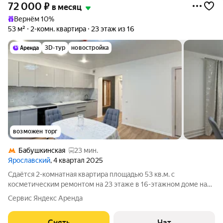
72 000
₽
в месяц
Вернём 10%
53 м²
2-комн. квартира
23 этаж из 16
3D-тур
новостройка
возможен торг
Бабушкинская
23 мин.
Ярославский
, 4 квартал 2025
Сдаётся 2-комнатная квартира площадью 53 кв.м. с
косметическим ремонтом на 23 этаже в 16-этажном доме на
срок от 11 месяцев. Из техники есть: Телевизор Духовой шкаф
Сервис Яндекс Аренда
Стиральная машина Холодильник Дом - кирпичный, окна
выходят на улицу. В подъезде
Снять
Чат