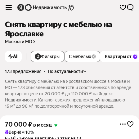
Снять квартиру с мебелью на
Ярославке
Москва и МО
AI
Фильтры
С мебелью
Квартиры от
2
173 предложения
•
по актуальности
Снять квартиру с мебелью на Ярославском шоссе в Москве и
МО — 173 объявления от агентств и собственников по аренде
квартир по цене от 20 000 ₽ до 110 000 ₽ на Яндекс
Недвижимости. Каталог свежих предложений площадью от
15 м² до 96 м² по долгосрочной и посуточной аренде.
70 000
₽
в месяц
Вернём 10%
55 м²
3-комн. квартира
2 этаж из 13