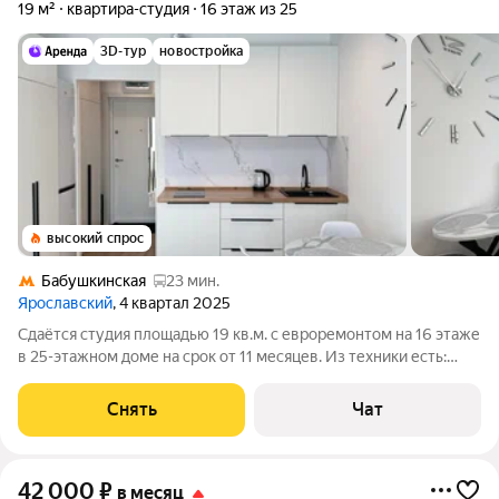
19 м²
квартира-студия
16 этаж из 25
3D-тур
новостройка
высокий спрос
Бабушкинская
23 мин.
Ярославский
, 4 квартал 2025
Сдаётся студия площадью 19 кв.м. с евроремонтом на 16 этаже
в 25-этажном доме на срок от 11 месяцев. Из техники есть:
Телевизор Стиральная машина Холодильник Микроволновка
Дом - монолитный, окна выходят во двор. В подъезде 4 лифта -
Снять
Чат
2 грузовых и
42 000
₽
в месяц