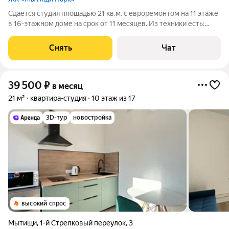
Сдаётся студия площадью 21 кв.м. с евроремонтом на 11 этаже
в 16-этажном доме на срок от 11 месяцев. Из техники есть:
Телевизор Духовой шкаф Стиральная машина Холодильник
Посудомоечная машина Кондиционер Микроволновка Дом -
Снять
Чат
монолитный, окна
39 500
₽
в месяц
21 м²
квартира-студия
10 этаж из 17
3D-тур
новостройка
высокий спрос
Мытищи
,
1-й Стрелковый переулок
,
3