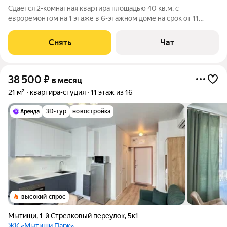
Сдаётся 2-комнатная квартира площадью 40 кв.м. с
евроремонтом на 1 этаже в 6-этажном доме на срок от 11
месяцев. Из техники есть: Духовой шкаф Стиральная машина
Холодильник Дом - панельный, окна выходят во двор. Во дворе
Снять
Чат
есть бесплатная парковка.
38 500
₽
в месяц
21 м²
квартира-студия
11 этаж из 16
3D-тур
новостройка
высокий спрос
Мытищи
,
1-й Стрелковый переулок
,
5к1
ЖК «Мытищи Парк»