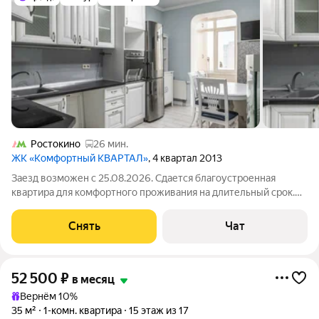
Ростокино
26 мин.
ЖК «Комфортный КВАРТАЛ»
, 4 квартал 2013
Заезд возможен с 25.08.2026. Сдается благоустроенная
квартира для комфортного проживания на длительный срок.
Подробно ознакомиться с обустройством можно по фото. Из
окон открывается вид на развитый район. Есть места для сна,
Снять
Чат
работы, обеденная зона и
52 500
₽
в месяц
Вернём 10%
35 м²
1-комн. квартира
15 этаж из 17