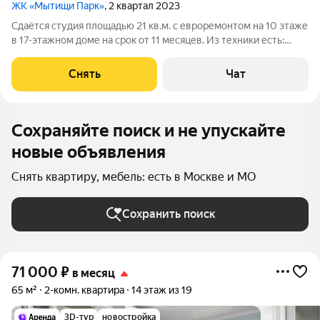
ЖК «Мытищи Парк»
, 2 квартал 2023
Сдаётся студия площадью 21 кв.м. с евроремонтом на 10 этаже
в 17-этажном доме на срок от 11 месяцев. Из техники есть:
Стиральная машина Холодильник Кондиционер
Микроволновка Пылесос Дом - монолитный, окна выходят во
Снять
Чат
двор. В подъезде 2 лифта - 1
Сохраняйте поиск и не упускайте
новые объявления
Снять квартиру, мебель: есть в Москве и МО
Сохранить поиск
71 000
₽
в месяц
65 м²
2-комн. квартира
14 этаж из 19
3D-тур
новостройка