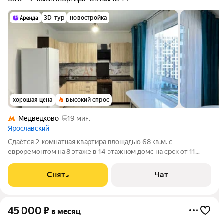
3D-тур
новостройка
хорошая цена
высокий спрос
Медведково
19 мин.
Ярославский
Сдаётся 2-комнатная квартира площадью 68 кв.м. с
евроремонтом на 8 этаже в 14-этажном доме на срок от 11
месяцев. Из техники есть: Духовой шкаф Стиральная машина
Холодильник Дом - монолитный, окна выходят во двор и на
Снять
Чат
улицу. В подъезде 2 лифта - 1
45 000
₽
в месяц