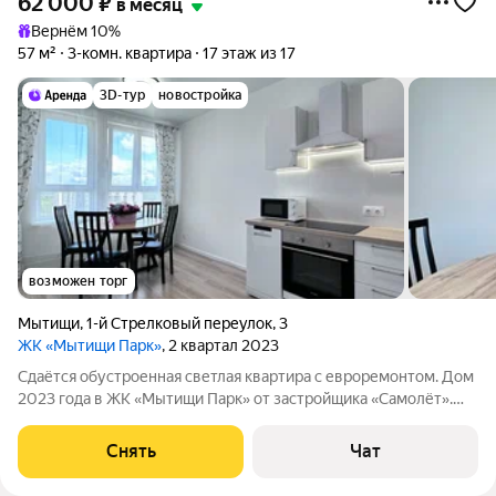
62 000
₽
в месяц
Вернём 10%
57 м²
3-комн. квартира
17 этаж из 17
3D-тур
новостройка
возможен торг
Мытищи
,
1-й Стрелковый переулок
,
3
ЖК «Мытищи Парк»
, 2 квартал 2023
Сдаётся обустроенная светлая квартира с евроремонтом. Дом
2023 года в ЖК «Мытищи Парк» от застройщика «Самолёт».
Техника: холодильник, электроплита, духовка, вытяжка, СВЧ
печь, чайник, посудомоечная и стиральная машины, пылесос.
Снять
Чат
Мебель: кухонный