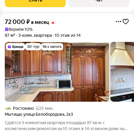
72 000
₽
в месяц
Вернём 10%
87 м²
3-комн. квартира
10 этаж из 14
3D-тур
без залога
Ростокино
25 мин.
Мытищи
,
улица Белобородова
,
2к3
Сдаётся 3-комнатная квартира площадью 87 кв.м. с
косметическим ремонтом на 10 этаже в 14-этажном доме на