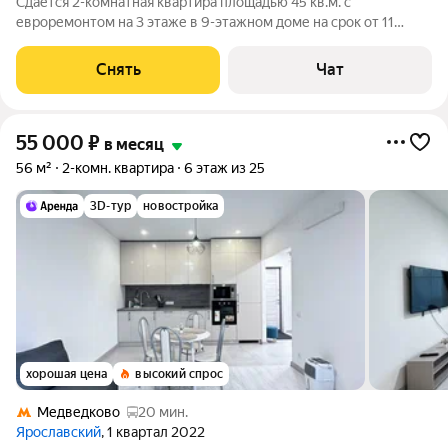
Сдаётся 2-комнатная квартира площадью 45 кв.м. с
евроремонтом на 3 этаже в 9-этажном доме на срок от 11
месяцев. Из техники есть: Духовой шкаф Стиральная машина
Холодильник Бойлер Микроволновка Пылесос Дом -
Снять
Чат
панельный, окна выходят во двор. В
55 000
₽
в месяц
56 м²
2-комн. квартира
6 этаж из 25
3D-тур
новостройка
хорошая цена
высокий спрос
Медведково
20 мин.
Ярославский
, 1 квартал 2022