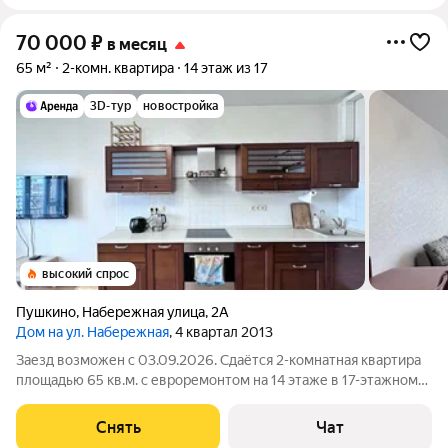
70 000
₽
в месяц
65 м²
2-комн. квартира
14 этаж из 17
3D-тур
новостройка
высокий спрос
Пушкино
,
Набережная улица
,
2А
Дом на ул. Набережная
, 4 квартал 2013
Заезд возможен с 03.09.2026. Сдаётся 2-комнатная квартира
площадью 65 кв.м. с евроремонтом на 14 этаже в 17-этажном
доме на срок от 11 месяцев. Из техники есть: Телевизор
Духовой шкаф Стиральная машина Холодильник
Снять
Чат
Посудомоечная машина