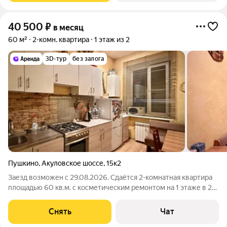
40 500
₽
в месяц
60 м²
2-комн. квартира
1 этаж из 2
3D-тур
без залога
Пушкино
,
Акуловское шоссе
,
15к2
Заезд возможен с 29.08.2026. Сдаётся 2-комнатная квартира
площадью 60 кв.м. с косметическим ремонтом на 1 этаже в 2-
этажном доме на срок от 11 месяцев. Из техники есть:
Телевизор Духовой шкаф Стиральная машина Холодильник
Снять
Чат
Микроволновка Дом -