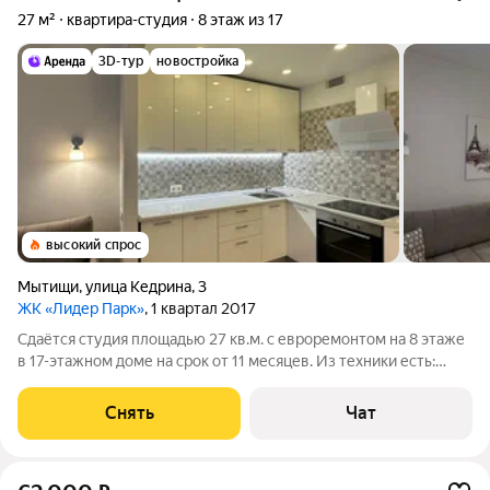
27 м²
квартира-студия
8 этаж из 17
3D-тур
новостройка
высокий спрос
Мытищи
,
улица Кедрина
,
3
ЖК «Лидер Парк»
, 1 квартал 2017
Сдаётся студия площадью 27 кв.м. с евроремонтом на 8 этаже
в 17-этажном доме на срок от 11 месяцев. Из техники есть:
Телевизор Духовой шкаф Стиральная машина Холодильник
Дом - монолитный, окна выходят на улицу. В подъезде 2 лифта
Снять
Чат
- 1 грузовой и 1