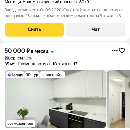
Мытищи
,
Новомытищинский проспект
,
80к9
Заезд возможен с 01.09.2026. Сдаётся 2-комнатная квартира
площадью 45 кв.м. с косметическим ремонтом на 3 этаже в 5-
этажном доме на срок от 11 месяцев. Из техники есть:
Стиральная машина Холодильник Пылесос Дом - панельный,
Снять
Чат
окна выходят во двор.
50 000
₽
в месяц
Вернём 10%
35 м²
1-комн. квартира
10 этаж из 17
3D-тур
новостройка
возможен торг