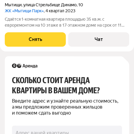
Мытищи
,
улица Стрельбище Динамо
,
10
ЖК «Мытищи Парк»
, 4 квартал 2023
Сдаётся 1-комнатная квартира площадью 35 кв.м. с
евроремонтом на 10 этаже в 17-этажном доме на срок от 11
месяцев. Из техники есть: Телевизор Духовой шкаф
Стиральная машина Холодильник Посудомоечная машина
Снять
Чат
Кондиционер Дом - монолитный, окна
СКОЛЬКО СТОИТ АРЕНДА 
КВАРТИРЫ В ВАШЕМ ДОМЕ?
Введите адрес и узнайте реальную стоимость, 
а мы предложим проверенных жильцов 
и поможем сдать выгодно
Адрес вашей квартиры