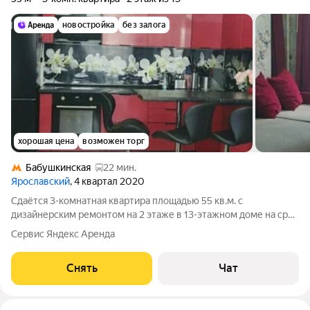
новостройка
без залога
хорошая цена
возможен торг
Бабушкинская
22 мин.
Ярославский
, 4 квартал 2020
Сдаётся 3-комнатная квартира площадью 55 кв.м. с
дизайнерским ремонтом на 2 этаже в 13-этажном доме на срок
от 11 месяцев. Из техники есть: Телевизор Духовой шкаф
Сервис Яндекс Аренда
Стиральная машина Холодильник Дом - блочный.
Коммунальные услуги по счетчикам
Снять
Чат