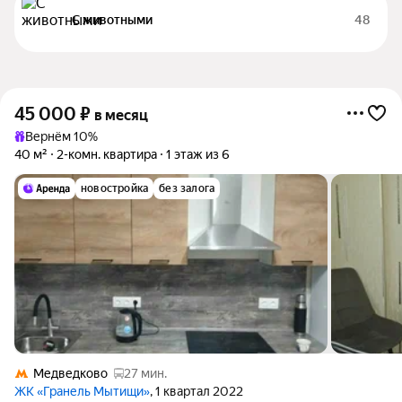
С животными
48
45 000
₽
в месяц
Вернём 10%
40 м²
2-комн. квартира
1 этаж из 6
новостройка
без залога
Медведково
27 мин.
ЖК «Гранель Мытищи»
, 1 квартал 2022