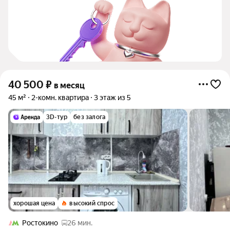
40 500
₽
в месяц
45 м²
2-комн. квартира
3 этаж из 5
3D-тур
без залога
хорошая цена
высокий спрос
Ростокино
26 мин.