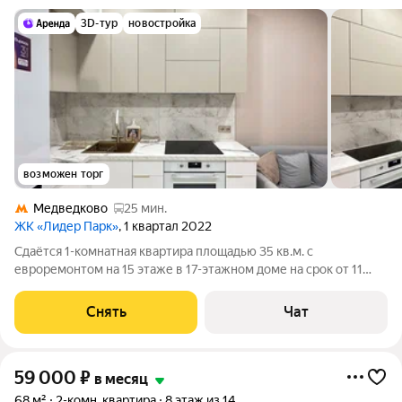
3D-тур
новостройка
возможен торг
Медведково
25 мин.
ЖК «Лидер Парк»
, 1 квартал 2022
Сдаётся 1-комнатная квартира площадью 35 кв.м. с
евроремонтом на 15 этаже в 17-этажном доме на срок от 11
месяцев. Из техники есть: Телевизор Духовой шкаф
Стиральная машина Холодильник Кондиционер Дом -
Снять
Чат
монолитный, окна выходят на улицу. В
59 000
₽
в месяц
68 м²
2-комн. квартира
8 этаж из 14