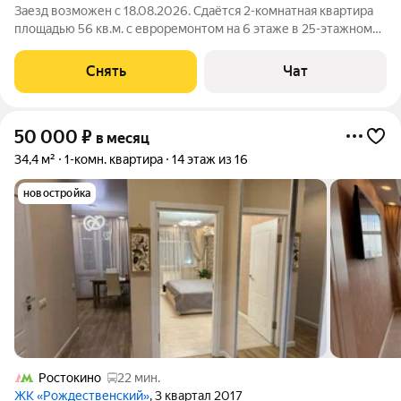
Заезд возможен с 18.08.2026. Сдаётся 2-комнатная квартира
площадью 56 кв.м. с евроремонтом на 6 этаже в 25-этажном
доме на срок от 11 месяцев. Из техники есть: Телевизор
Духовой шкаф Стиральная машина Холодильник
Снять
Чат
Посудомоечная машина Бойлер
50 000
₽
в месяц
34,4 м²
1-комн. квартира
14 этаж из 16
новостройка
Ростокино
22 мин.
ЖК «Рождественский»
, 3 квартал 2017