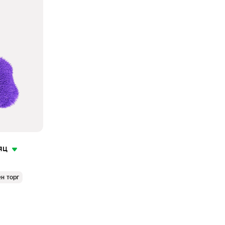
яц
н торг