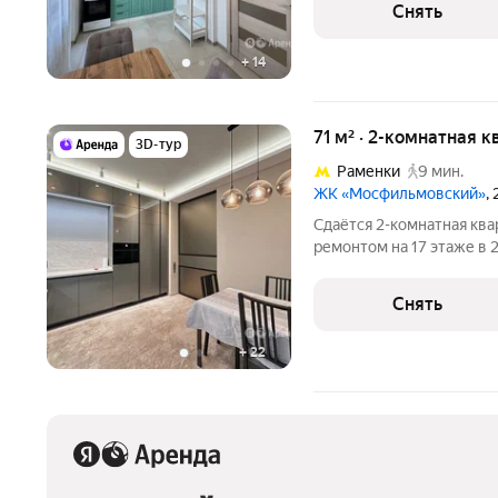
Снять
+
14
71 м² · 2-комнатная к
3D-тур
Раменки
9 мин.
ЖК «Мосфильмовский»
,
Сдаётся 2-комнатная ква
ремонтом на 17 этаже в 2
Из техники есть: Телевизор Духовой шкаф Стиральная машина
Сушильная машина Холодильник Посудомоечная машина
Снять
Кондиционер
+
22