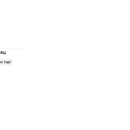
сяц
н торг