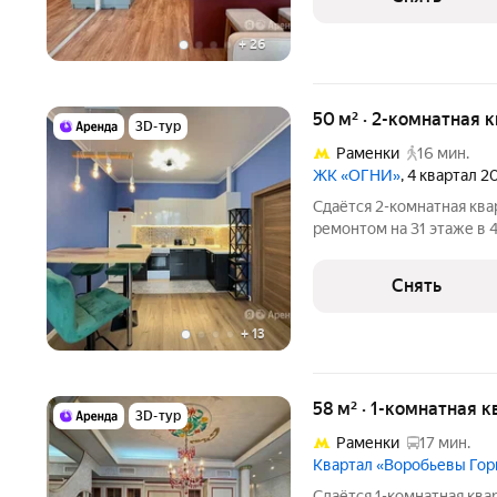
Микроволновка Пылесос
+
26
50 м² · 2-комнатная 
3D-тур
Раменки
16 мин.
ЖК «ОГНИ»
, 4 квартал 2
Сдаётся 2-комнатная ква
ремонтом на 31 этаже в 4
Из техники есть: Телевизор Духовой шкаф Стиральная машина
Сушильная машина Холодильник Пылесос Дом - монолитный,
Снять
окна
+
13
58 м² · 1-комнатная 
3D-тур
Раменки
17 мин.
Квартал «Воробьевы Го
Сдаётся 1-комнатная ква