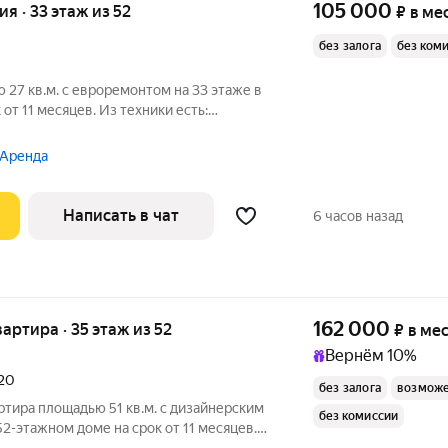
105 000
ия · 33 этаж из 52
₽
в ме
без залога
без ком
 27 кв.м. с евроремонтом на 33 этаже в
от 11 месяцев. Из техники есть:
 Аренда
Написать в чат
6 часов назад
162 000
квартира · 35 этаж из 52
₽
в ме
Вернём 10%
020
без залога
возможе
ртира площадью 51 кв.м. с дизайнерским
без комиссии
52-этажном доме на срок от 11 месяцев.