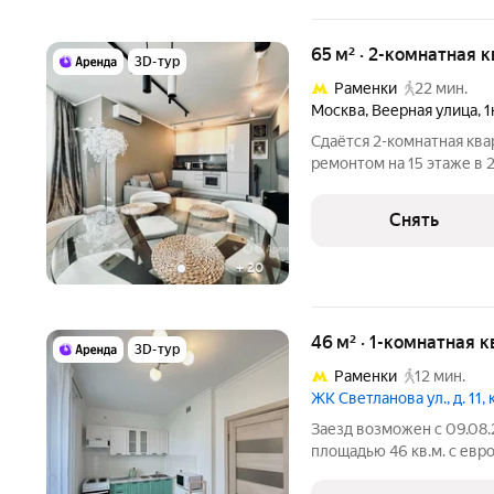
65 м² · 2-комнатная 
3D-тур
Раменки
22 мин.
Москва
,
Веерная улица
,
1
Сдаётся 2-комнатная ква
ремонтом на 15 этаже в 
Из техники есть: Телевизор Духовой шкаф Стиральная машина
Сушильная машина Холодильник Посудомоечная машина
Снять
Кондиционер
+
20
46 м² · 1-комнатная к
3D-тур
Раменки
12 мин.
ЖК Светланова ул., д. 11, к
Заезд возможен с 09.08.
площадью 46 кв.м. с евр
на срок от 11 месяцев. Из техники есть: