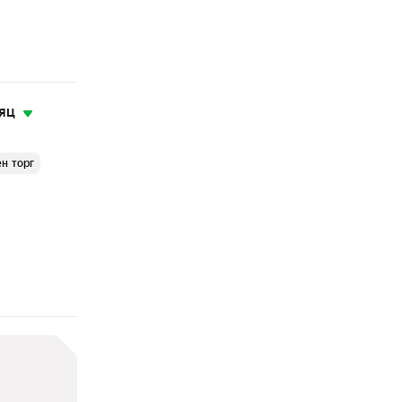
яц
н торг