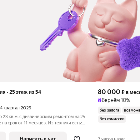
80 000
ия · 25 этаж из 54
₽
в мес
Вернём 10%
, 4 квартал 2025
без залога
возможе
 23 кв.м. с дизайнерским ремонтом на 25
без комиссии
на срок от 11 месяцев. Из техники есть:
Написать в чат
7 часов назад