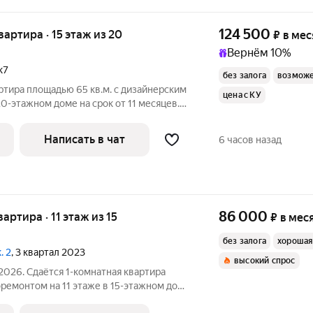
124 500
квартира · 15 этаж из 20
₽
в мес
Вернём 10%
к7
без залога
возможе
ртира площадью 65 кв.м. с дизайнерским
цена с КУ
20-этажном доме на срок от 11 месяцев.
Написать в чат
6 часов назад
86 000
вартира · 11 этаж из 15
₽
в мес
без залога
хорошая
. 2
, 3 квартал 2023
высокий спрос
2026. Сдаётся 1-комнатная квартира
оремонтом на 11 этаже в 15-этажном доме
 Телевизор Духовой шкаф