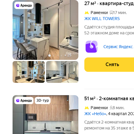
27 м² · квартира-студ
Раменки
17 мин.
ЖК WILL TOWERS
Сдаётся студия площадью
52-этажном доме на срок 
Телевизор Духовой шкаф Стиральная машина Холодильник
Посудомоечная машина Кондиционер Микроволновка Пылесос
Сервис Яндекс
Дом -
+
25
Снять
51 м² · 2-комнатная 
3D-тур
Раменки
8 мин.
ЖК «Небо»
, 4 квартал 2
Сдаётся 2-комнатная ква
ремонтом на 35 этаже в 