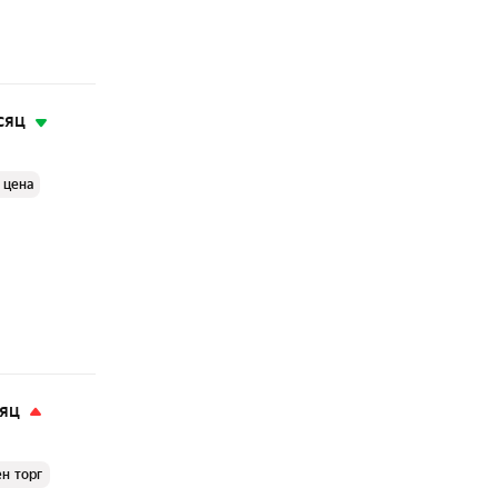
сяц
 цена
сяц
н торг