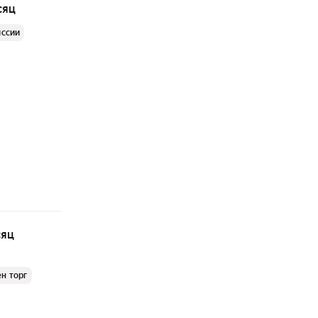
сяц
иссии
сяц
н торг