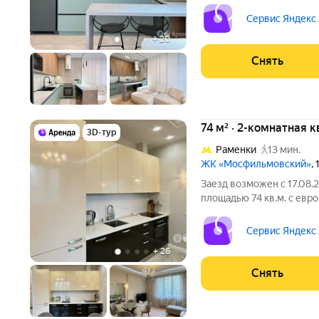
Из техники есть: Телевизор Духовой шкаф Стиральная машина
Сушильная машина Холодильник Посудомоечная машина
Сервис Яндекс
Кондиционер
+
20
Снять
74 м² · 2-комнатная к
3D-тур
Раменки
13 мин.
ЖК «Мосфильмовский»
,
Заезд возможен с 17.08.
площадью 74 кв.м. с евр
на срок от 11 месяцев. Из техники есть:
Сервис Яндекс
+
26
Снять