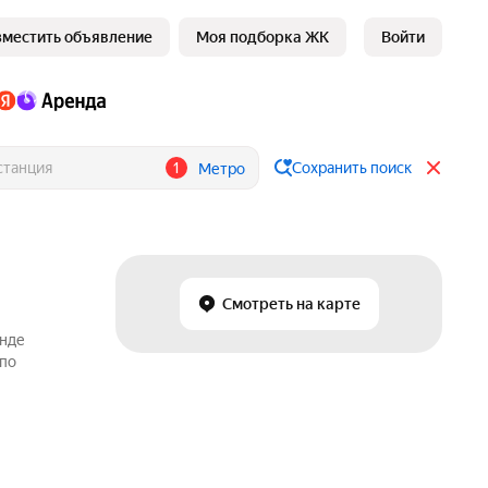
зместить объявление
Моя подборка ЖК
Войти
1
Сохранить поиск
Метро
Смотреть на карте
енде
 по