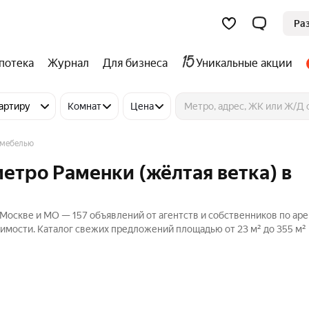
Ра
потека
Журнал
Для бизнеса
Уникальные акции
артиру
Комнат
Цена
 мебелью
метро Раменки (жёлтая ветка) в
 Москве и МО — 157 объявлений от агентств и собственников по ар
жимости. Каталог свежих предложений площадью от 23 м² до 355 м²