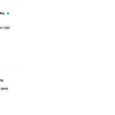
яц
н торг
яц
 цена