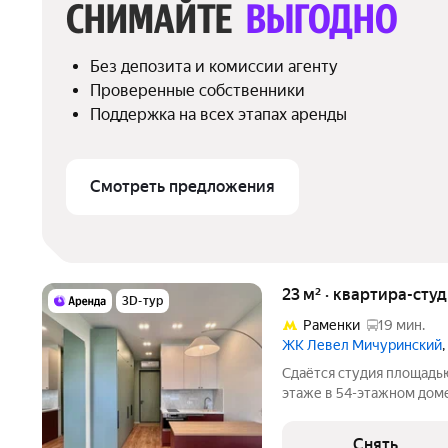
СНИМАЙТЕ 
ВЫГОДНО
Без депозита и комиссии агенту
Проверенные собственники
Поддержка на всех этапах аренды
Смотреть предложения
23 м² · квартира-студ
3D-тур
Раменки
19 мин.
ЖК Левел Мичуринский
Сдаётся студия площадью
этаже в 54-этажном доме 
Духовой шкаф Стиральная машина Сушильная машина
Холодильник Посудомоечная машина Кондиционер
Снять