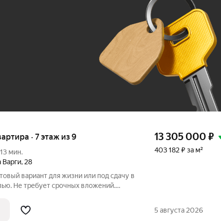
До 100 тыс. ₽
13 305 000
₽
вартира · 7 этаж из 9
403 182 ₽ за м²
13 мин.
 Варги
,
28
отовый вариант для жизни или под сдачу в
лью. Не требует срочных вложений.
ная, санузел совмещённый. Окна
аря чему в квартире тихо. Квартира
5 августа 2026