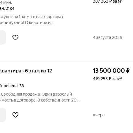
387 363 ₽ за м²
4 мин.
ан
,
21к4
я уютная 1-комнатная квартира с
овой кухней! О квартире и
ь: в стоимость входит качественный
абрики «Стильные кухни» в отличном
4 августа 2026
13 500 000
₽
 квартира · 6 этаж из 12
419 255 ₽ за м²
Тюленева
,
33
. Свободная продажа. Один взрослый
имость в договоре. В собственности 20
итального ремоонта(замена труб и
оенный кухонный гарнитур.Пол ламинат.
вчера