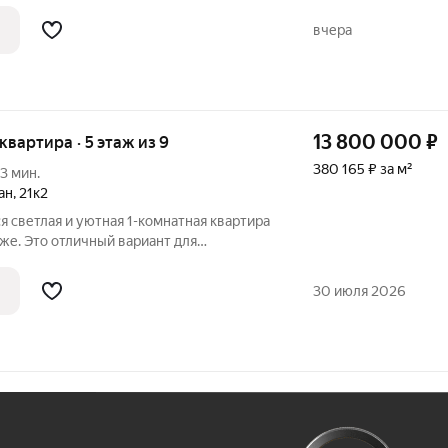
Москвы, в 200 м от м. Тропарёво. Общая
.м, выделена комната, прихожая,
вчера
13 800 000
₽
 квартира · 5 этаж из 9
380 165 ₽ за м²
3 мин.
ан
,
21к2
я светлая и уютная 1-комнатная квартира
аже. Это отличный вариант для
я или выгодной инвестиции под аренду.
: всего 2 минуты
30 июля 2026
Ж