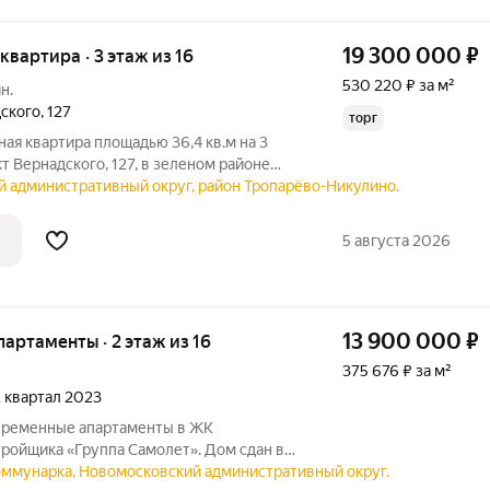
19 300 000
₽
 квартира · 3 этаж из 16
530 220 ₽ за м²
н.
ского
,
127
торг
ная квартира площадью 36,4 кв.м на 3
т Вернадского, 127, в зеленом районе
ремонтом от компании Домео.О квартире
й административный округ, район Тропарёво-Никулино.
4 кв.м, жилая площадь представлена
5 августа 2026
13 900 000
₽
апартаменты · 2 этаж из 16
375 676 ₽ за м²
 2 квартал 2023
временные апартаменты в ЖК
тройщика «Группа Самолет». Дом сдан в
 монолитно-кирпичной технологии.
Коммунарка, Новомосковский административный округ.