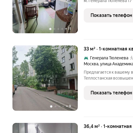
м. Генерала Тюленева 17 минут пешком! УСЛОВИЯ ПРОДАЖИ: -
документ-основание: даре
собственник; - полная ст
Показать телефон
+
11
33 м² · 1-комнатная к
Генерала Тюленева
Москва
,
улица Академика
Предлагается к вашему в
Теплостанская возвышен
Москвы (250 метров над
отличную обзорность и 
Показать телефон
дней в году.
+
9
36,4 м² · 1-комнатная