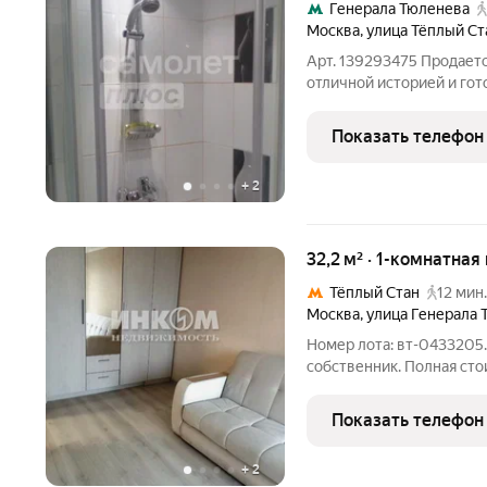
Генерала Тюленева
Москва
,
улица Тёплый Ст
Арт. 139293475 Продаетс
отличной историей и гот
ремонте:Техника и мебел
кухонный гарнитур от ф
Показать телефон
состоянии. Оснащение:
+
2
32,2 м² · 1-комнатная
Тёплый Стан
12 мин.
Москва
,
улица Генерала 
Номер лота: вт-0433205
собственник. Полная сто
лет. Квартира после кап
электропроводки). Встр
Показать телефон
Вся мебель в
+
2