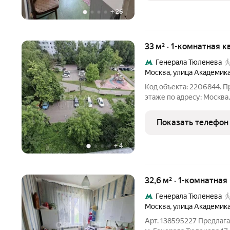
+
26
33 м² · 1-комнатная к
Генерала Тюленева
Москва
,
улица Академика
Код объекта: 2206844. П
этаже по адресу: Москва,
площадь 33 м. Стоимость 14 500 000 (439 000 за м). Локация
ЮЗАО, район Теплый стан
Показать телефон
район Москвы.
+
4
32,6 м² · 1-комнатная
Генерала Тюленева
Москва
,
улица Академика
Арт. 138595227 Предлага