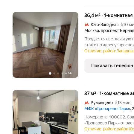
36,4 м² · 1-комнатная
Юго-Западная
10 ми
Москва
,
проспект Вернад
Продается светлая и уют
этаже по адресу: проспек
Москвы с дизайнерским 
Отличие: район: Западны
и ремонте. Площадь: 36,
большой
Показать телефон
+
14
37 м² · 1-комнатные 
Румянцево
13 мин.
МФК «Тропарево Парк»
,
Номер лота: 100602. Со
«Тропарево Парк» от зас
2023 году, выполнен по
Отличие: район: район 