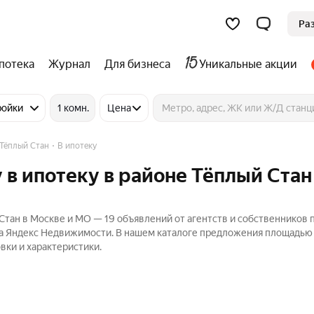
Ра
потека
Журнал
Для бизнеса
Уникальные акции
ройки
1 комн.
Цена
Тёплый Стан
В ипотеку
 в ипотеку в районе Тёплый Стан
Стан в Москве и МО — 19 объявлений от агентств и собственников 
на Яндекс Недвижимости. В нашем каталоге предложения площадью 
вки и характеристики.