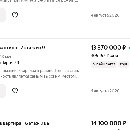
ние (2023 г.); - один взрослый
оимость в ДКП; - без обременений; - без
4 августа 2026
13 370 000
₽
вартира · 7 этаж из 9
405 152 ₽ за м²
13 мин.
 Варги
,
28
онлайн показ
торг
ниманию квартира в районе Теплый стан.
ность является самым высоким местом
 уровнем моря), что обеспечивает
большее количество ясных, солнечных
4 августа 2026
14 100 000
₽
 квартира · 6 этаж из 9