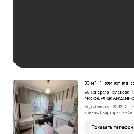
До 30 тыс. ₽
До 50 тыс. ₽
До 70 тыс. ₽
Больше 100 тыс. ₽
33 м² · 1-комнатная к
Генерала Тюленева
Москва
,
улица Академика
Код объекта: 2228250. Г
аренду. Квартира с мебе
Планировка функциональ
выходят во двор, благод
Показать телефон
находится в