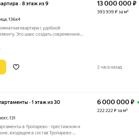
13 000 000
₽
вартира · 8 этаж из 9
393 939 ₽ за м²
ица
,
136к4
омнатная квартира с удобной
ремонту. Это шанс создать современное
вкусу, не переплачивая за чужую
дет как для личного проживания, так и
о
2 часа назад
6 000 000
₽
апартаменты · 1 этаж из 30
222 222 ₽ за м²
пект
,
131
партаменты в Тропарево - престижном и
оне, входящем в состав Тропарево-