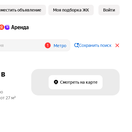
зместить объявление
Моя подборка ЖК
Войти
1
Сохранить поиск
Метро
 в
Смотреть на карте
по
от 27 м²