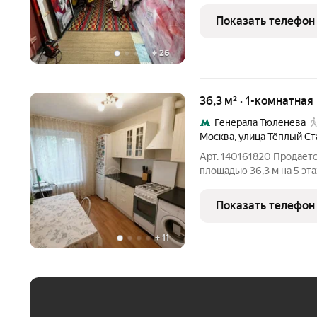
Никулино на юго-западе 
площадь помещения 27 кв
Показать телефон
санузел, имеется
+
26
36,3 м² · 1-комнатная
Генерала Тюленева
Москва
,
улица Тёплый Ст
Арт. 140161820 Продаетс
площадью 36,3 м на 5 эт
собственного проживани
Главное преимущество квартиры расположение
Показать телефон
пешком до
+
11
ЕЖЕМЕСЯЧНЫЙ ПЛАТЁ