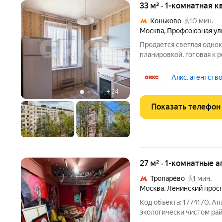
33 м² · 1-комнатная к
Коньково
10 мин.
Москва
,
Профсоюзная ул
Продается светлая однок
планировкой, готовая к 
пространство по своему 
отделку. Квартира подой
Аякс, агентств
для инвестиций в
+
24
Показать телефон
27 м² · 1-комнатные 
Тропарёво
1 мин.
Москва
,
Ленинский прос
Код объекта: 1774170. А
экологически чистом рай