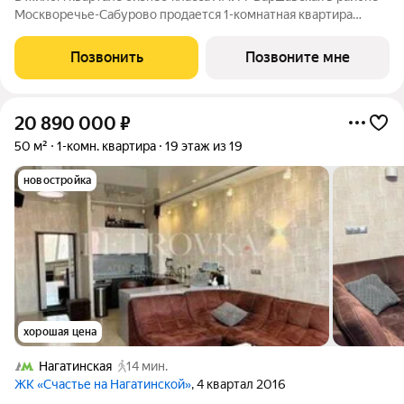
Москворечье-Сабурово продается 1-комнатная квартира
площадью 39.27 м на 4 этаже в К6-1 корпусе напрямую от
застройщика PIONEER. Площадь комнат: гостиная 11,68 м
Позвонить
Позвоните мне
спальня 10,92 м кухня 8,2 м
20 890 000
₽
50 м²
1-комн. квартира
19 этаж из 19
новостройка
хорошая цена
Нагатинская
14 мин.
ЖК «Счастье на Нагатинской»
, 4 квартал 2016