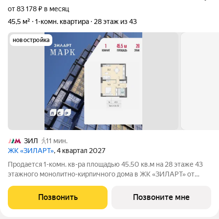
от 83 178 ₽ в месяц
45,5 м²
1-комн. квартира
28 этаж из 43
новостройка
ЗИЛ
11 мин.
ЖК «ЗИЛАРТ»
, 4 квартал 2027
Продается 1-комн. кв-ра площадью 45.50 кв.м на 28 этаже 43
этажного монолитно-кирпичного дома в ЖК «ЗИЛАРТ» от
Группа ЛСР. ЗИЛАРТ МАРК премиальный дом на первой линии
Москвы-реки в жилом квартале «ЗИЛАРТ». Дом состоит из
Позвонить
Позвоните мне
трех жилых корпусов: 12, 18