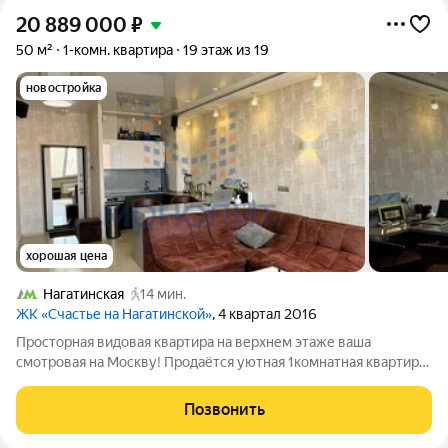
20 889 000
₽
50 м²
1-комн. квартира
19 этаж из 19
новостройка
хорошая цена
Нагатинская
14 мин.
ЖК «Счастье на Нагатинской»
, 4 квартал 2016
Просторная видовая квартира на верхнем этаже ваша
смотровая на Москву! Продаётся уютная 1комнатная квартира
в доме бизнескласса, расположение на 19м (верхнем) этаже
вас ждут потрясающие виды на город и максимум
Позвонить
естественного света. Что понравится