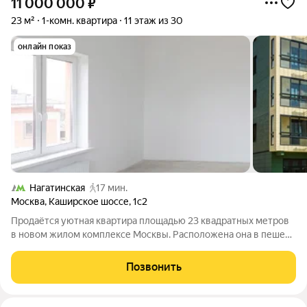
11 000 000
₽
23 м²
1-комн. квартира
11 этаж из 30
онлайн показ
Нагатинская
17 мин.
Москва
,
Каширское шоссе
,
1с2
Продаётся уютная квартира площадью 23 квадратных метров
в новом жилом комплексе Москвы. Расположена она в пешей
доступности от станций метро «Нагатинская» (1.3 километра),
«Нагорная» (1.5 километра) и «Верхние Котлы» (2.2 километра).
Позвонить
Это значит, что