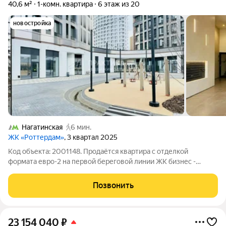
40,6 м²
1-комн. квартира
6 этаж из 20
новостройка
Нагатинская
6 мин.
ЖК «Роттердам»
, 3 квартал 2025
Код объекта: 2001148. Продаётся квартира с отделкой
формата евро-2 на первой береговой линии ЖК бизнес -
класса "Роттердам". Два монолитных корпуса Северной части
ЖК объединяет стилобат, собственный двор с зонами отдыха и
Позвонить
развлечений. Квартира
23 154 040
₽