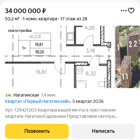
34 000 000
₽
50,2 м²
1-комн. квартира
17 этаж из 28
новостройка
Нагатинская
4 мин.
Квартал «Первый Нагатинский»
, 3 квартал 2026
Арт. 129421203 Квартира вашей мечты в престижном
квартале НагатиноСадовники Представляем светлую
квартиру площадью 50,2 кв. м на 17м этаже с панорамным
видом на город и продуманной планировкой:просторная
Позвонить
Написать
спальня (16,61 кв. м); уютная кухнягостиная