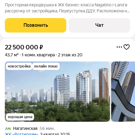
Просторная евродвушка в ЖК бизнес-класса Nagatino i-Land в
рассрочку от застройщика. Переуступка ДДУ. Расположена на
11 этаже в первом корпусе. Сдача дома II квартал 2027 года.
Практичная европланировка правильной формы. Общая
Позвонить
Чат
площадь: 52,5 м.
22 500 000
₽
43,7 м²
1-комн. квартира
2 этаж из 20
новостройка
онлайн показ
хорошая цена
Нагатинская
6 мин.
ЖК «Роттердам»
, 3 квартал 2025