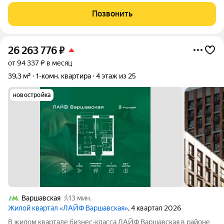
с учетом лоджии 43,5 кВ.м. В новом добротном доме.
Проводка новая, сантехника + трубы новые, окна
Позвонить
трехкамерные утеплённые, пол
26 263 776
₽
от 94 337 ₽ в месяц
39,3 м²
1-комн. квартира
4 этаж из 25
новостройка
Варшавская
13 мин.
Жилой квартал «ЛАЙФ Варшавская»
, 4 квартал 2026
В жилом квартале бизнес-класса ЛАЙФ Варшавская в районе