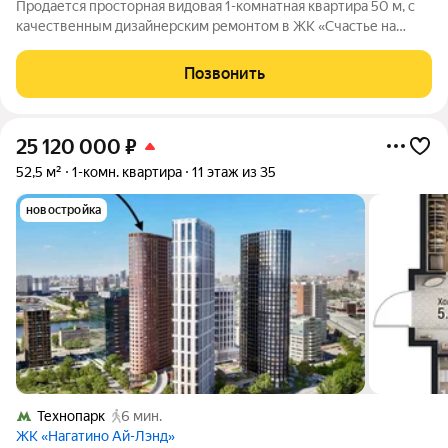
Продается просторная видовая 1-комнатная квартира 50 м, с
качественным дизайнерским ремонтом в ЖК «Счастье на
Нагатинской» - идеальное сочетание комфорта, безопасности
и городской доступности. «Счастье на Нагатинской» - проект
Позвонить
комфорт-класса,
25 120 000
₽
52,5 м²
1-комн. квартира
11 этаж из 35
новостройка
Технопарк
6 мин.
ЖК «Нагатино Ай-Лэнд»