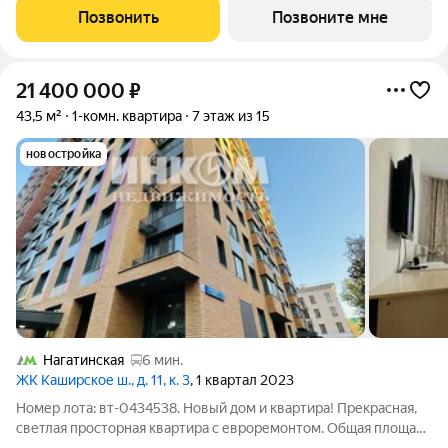
Москвы-реки в жилом квартале «ЗИЛАРТ». Дом состоит из
Позвонить
Позвоните мне
трех жилых корпусов: 12, 18 и
21 400 000
₽
43,5 м²
1-комн. квартира
7 этаж из 15
новостройка
Нагатинская
6 мин.
ЖК Каширское ш., д. 11, к. 3
, 1 квартал 2023
Номер лота: вт-0434538. Новый дом и квартира! Прекрасная,
светлая просторная квартира с евроремонтом. Общая площадь