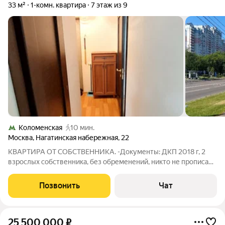
33 м²
1-комн. квартира
7 этаж из 9
Коломенская
10 мин.
Москва
,
Нагатинская набережная
,
22
КВАРТИРА ОТ СОБСТВЕННИКА. -Документы: ДКП 2018 г, 2
взрослых собственника, без обременений, никто не прописан -
Расположение дома: 8 мин.пешком до м.КОЛОМЕНСКАЯ 3
мин. до прогулочной набережной 15 мин.( 5 станций,
Позвонить
Чат
Замоскворецкая линия, до Красной
25 500 000
₽