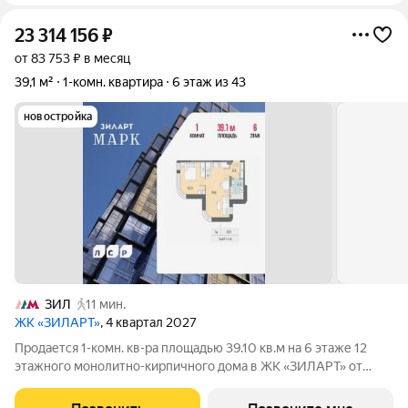
23 314 156
₽
от 83 753 ₽ в месяц
39,1 м²
1-комн. квартира
6 этаж из 43
новостройка
ЗИЛ
11 мин.
ЖК «ЗИЛАРТ»
, 4 квартал 2027
Продается 1-комн. кв-ра площадью 39.10 кв.м на 6 этаже 12
этажного монолитно-кирпичного дома в ЖК «ЗИЛАРТ» от
Группа ЛСР. ЗИЛАРТ МАРК премиальный дом на первой линии
Москвы-реки в жилом квартале «ЗИЛАРТ». Дом состоит из