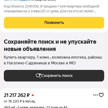
Код объекта: 2245936. В продаже 1 ком квартира свободной
планировки на 2 этаже/20 эт дома. Для тех кто не любит
высокие этажи. Квартира расположена в окружении 5 парков,
8 бизнес центров, 7 фитнес клубов, 6 торгово-
Позвонить
развлекательных центров. ROTTERDAM
Сохраняйте поиск и не упускайте
новые объявления
Купить квартиру, 1-комн., возможна ипотека, районы:
в Нагатино-Садовниках в Москве и МО
Сохранить поиск
21 217 262
₽
от 76 220 ₽ в месяц
38,6 м²
1-комн. квартира
13 этаж из 43