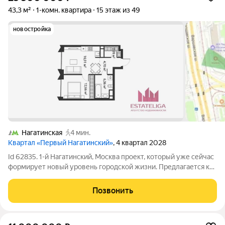
43,3 м²
1-комн. квартира
15 этаж из 49
новостройка
Нагатинская
4 мин.
Квартал «Первый Нагатинский»
, 4 квартал 2028
Id 62835. 1-й Нагатинский, Москва проект, который уже сейчас
формирует новый уровень городской жизни. Предлагается к
продаже 1-комнатная квартира по переуступке в 1 корпусе
(white box), на 15 этаже. Выдача ключей уже в июне, что
Позвонить
позволяет