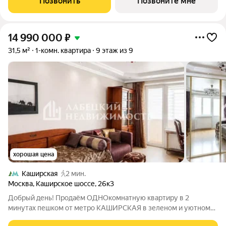
Позвонить
Позвоните мне
трех жилых корпусов: 12, 18 и
14 990 000
₽
31,5 м²
1-комн. квартира
9 этаж из 9
хорошая цена
Каширская
2 мин.
Москва
,
Каширское шоссе
,
26к3
Добрый день! Продаём ОДНОкомнатную квартиру в 2
минутах пешком от метро КАШИРСКАЯ в зеленом и уютном
районе развитой инфраструктурой! Продажа БЕЗ комиссии!