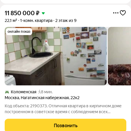
11 850 000
₽
22,1 м²
1-комн. квартира
2 этаж из 9
онлайн показ
Коломенская
8 мин.
Москва
,
Нагатинская набережная
,
22к2
Код объекта: 2190373. Отличная квартира в кирпичном доме
построенном в советское время с соблюдением всех
градостроительных норм . Толщина стен 60 см . Тепло и уютно
. 1 взрослый собственник . Документы основания дкп 2002 год
Позвонить
. Без балкона .