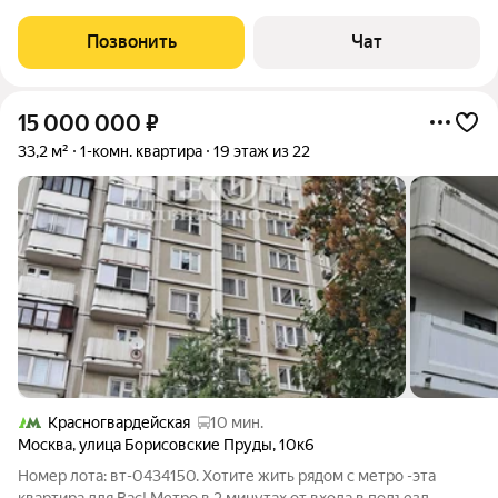
на 21 этаже современного 30-этажного дома 2021 года
постройки от Донстрой (комфорт-класс, монолит). Потолки 3
Позвонить
Чат
метра, прямой панорамный
15 000 000
₽
33,2 м²
1-комн. квартира
19 этаж из 22
Красногвардейская
10 мин.
Москва
,
улица Борисовские Пруды
,
10к6
Номер лота: вт-0434150. Хотите жить рядом с метро -эта