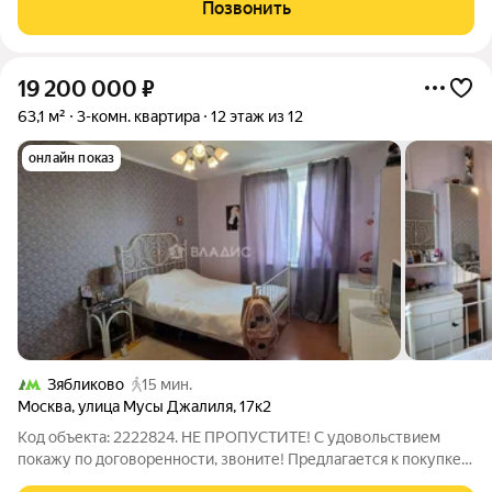
Царицыно: 10 минут. Подъезд (секция) на 14 этажей, людей не
Позвонить
много. Покупали у застройщика,
19 200 000
₽
63,1 м²
3-комн. квартира
12 этаж из 12
онлайн показ
Зябликово
15 мин.
Москва
,
улица Мусы Джалиля
,
17к2
Код объекта: 2222824. НЕ ПРОПУСТИТЕ! С удовольствием
покажу по договоренности, звоните! Предлагается к покупке
уютная 3х-комнатная квартира в тихом спокойном районе.