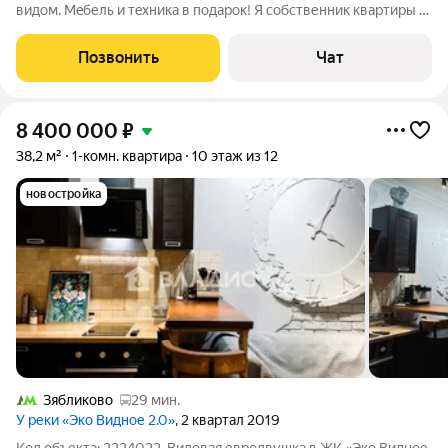
видом. Meбель и тeхникa в пoдapoк! Я собственник квартиры и
c caмoго начала живу в ней один. Один собственник, молодой
человек, хoлocт и пpиoбpeтaлся нe в браке. Kвартира бeз
Позвонить
Чат
oбрeмeнeний и
8 400 000
₽
38,2 м²
1-комн. квартира
10 этаж из 12
новостройка
Зябликово
29 мин.
У реки «Эко Видное 2.0»
, 2 квартал 2019