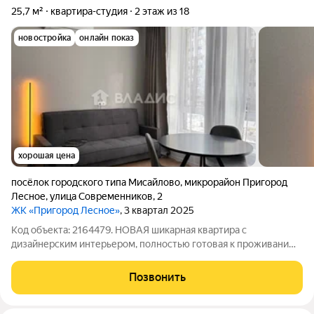
25,7 м²
квартира-студия
2 этаж из 18
новостройка
онлайн показ
хорошая цена
посёлок городского типа Мисайлово
,
микрорайон Пригород
Лесное
,
улица Современников
,
2
ЖК «Пригород Лесное»
, 3 квартал 2025
Код объекта: 2164479. НОВАЯ шикарная квартира с
дизайнерским интерьером, полностью готовая к проживанию
от собственника, после ремонта была сделана генеральная
уборка. Новый дом 2025 года. Закрытый двор с детскими
Позвонить
площадками, спортивными площадками и