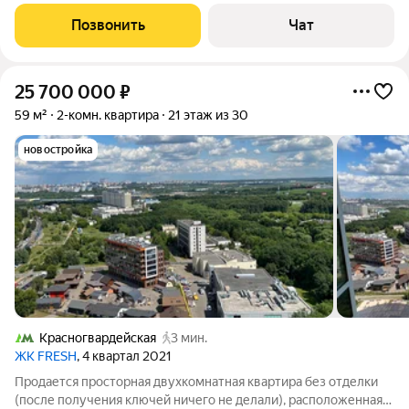
этаже 17-этажного здания, с общей площадью 18.9 кв. м и
жилой площадью 17.8 кв. м+ 2 м.видовая лоджия. Из окон
Позвонить
Чат
открывается изумительный
25 700 000
₽
59 м²
2-комн. квартира
21 этаж из 30
новостройка
Красногвардейская
3 мин.
ЖК FRESH
, 4 квартал 2021
Продается просторная двухкомнатная квартира без отделки
(после получения ключей ничего не делали), расположенная