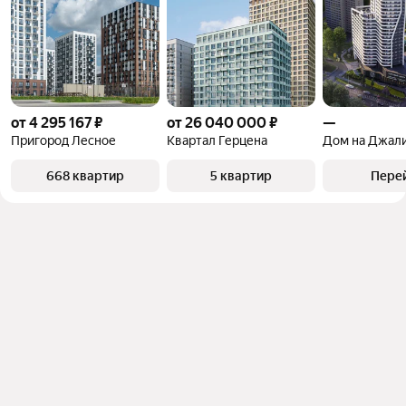
от 4 295 167 ₽
от 26 040 000 ₽
—
Пригород Лесное
Квартал Герцена
Дом на Джал
668 квартир
5 квартир
Пере