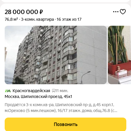
28 000 000
₽
76,8 м²
3-комн. квартира
16 этаж из 17
Красногвардейская
11 мин.
Москва
,
Шипиловский проезд
,
45к1
Продаётся 3-х комн.кв-ра, Шипиловский пр-д, д.45 корп.1,
м.Орехово (5 мин.пешком), 16/17 этажн. дома, общ.76.8 (с
лодж.), жил.45.3 (11.3, 15, 19), кухня 10.2, с/у раздельный. В
собственности более 5 лет (ЖСК 2010 г.). Один собственник.
Позвонить
Застекленная