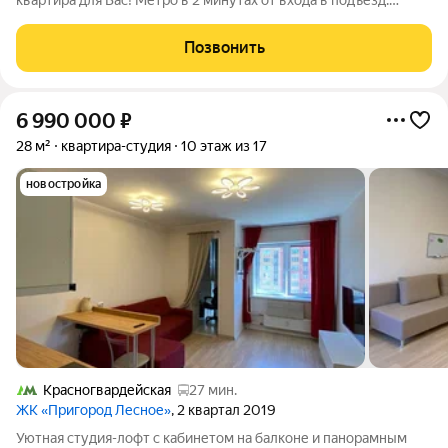
квартира для Вас! Метро в 2 минутах от входа в подъезд.
Панорамный вид с 19 этажа на парк и на Борисовские пруды.
Чистый воздух и тишина гарантированы! Рядом с домом вся
Позвонить
инфраструктура: сетевые
6 990 000
₽
28 м²
квартира-студия
10 этаж из 17
новостройка
Красногвардейская
27 мин.
ЖК «Пригород Лесное»
, 2 квартал 2019
Уютнaя cтудия-лофт c кабинетoм нa балконе и панoрaмным