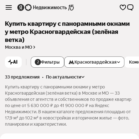
Купить квартиру с панорамными окнами
у метро Красногвардейская (зелёная
ветка)
Москва и МО
AI
Фильтры
Красногвардейская
Ком
2
33 предложения
•
по актуальности
Купить квартиру с панорамными окнами у метро
Красногвардейская (зелёная ветка) в Москве и МО — 33
объявления от агентств и собственников по продаже квартир
по цене от 5 630 000 ₽ до 41 900 000 ₽ на Яндекс
Недвижимости. В нашем каталоге предложения площадью от
17,9 м² до 102 м² в новостройках и вторичном жилье — фото,
планировки и характеристики.