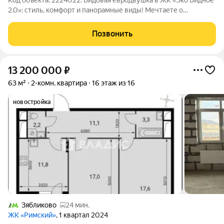
Код объекта: 2224022. Видовая евродвушка в ЖК «Эко Видное
2.0»: стиль, комфорт и панорамные виды! Мечтаете о
квартире, в которой сразу захочется остаться? Представляем
евродвушку площадью 38,2 кв. м на 10-м этаже современного
Позвонить
монолитного дома от MR
13 200 000
₽
63 м²
2-комн. квартира
16 этаж из 16
новостройка
Зябликово
24 мин.
ЖК «Римский»
, 1 квартал 2024