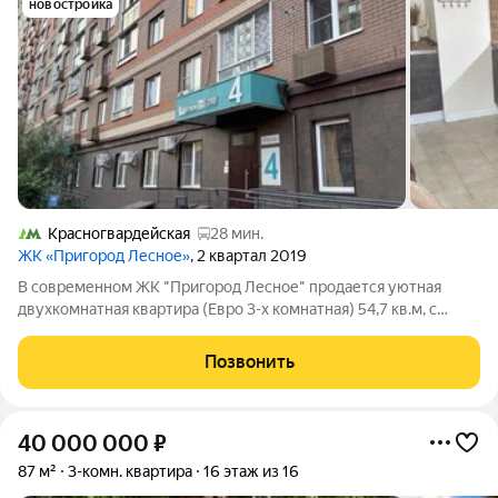
новостройка
Красногвардейская
28 мин.
ЖК «Пригород Лесное»
, 2 квартал 2019
В современном ЖК "Пригород Лесное" продается уютная
двухкомнатная квартира (Евро 3-х комнатная) 54,7 кв.м, с
двумя изолированными спальнями и кухней-гостинной 14,5 кв.
м, большая лоджия. В квартире усовершенствованный ремонт
Позвонить
от застройщика в светлых
40 000 000
₽
87 м²
3-комн. квартира
16 этаж из 16