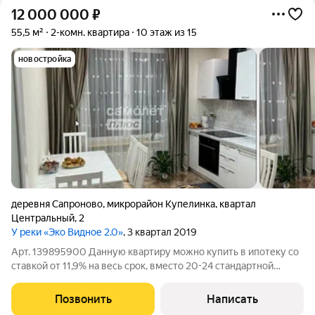
12 000 000
₽
55,5 м²
2-комн. квартира
10 этаж из 15
новостройка
деревня Сапроново
,
микрорайон Купелинка
,
квартал
Центральный
,
2
У реки «Эко Видное 2.0»
, 3 квартал 2019
Арт. 139895900 Данную квартиру можно купить в ипотеку со
ставкой от 11,9% на весь срок, вместо 20-24 стандартной
ипотеки! Продается просторная квартира 55,5 кв. м. на 10
этаже в современном доме комфорт-класса ЖК " У реки. Эко
Позвонить
Написать
Видное 2.0". О проекте