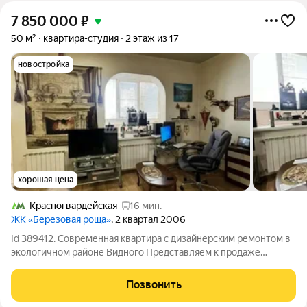
7 850 000
₽
50 м²
квартира-студия
2 этаж из 17
новостройка
хорошая цена
Красногвардейская
16 мин.
ЖК «Березовая роща»
, 2 квартал 2006
Id 389412. Современная квартира с дизайнерским ремонтом в
экологичном районе Видного Представляем к продаже
просторную и светлую квартиру площадью 50 кв. м в
популярном жилом комплексе "Березовая роща". Объект
Позвонить
выгодно выделяется на рынке благодаря