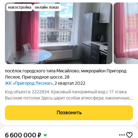
новостройка
онлайн показ
посёлок городского типа Мисайлово
,
микрорайон Пригород
Лесное
,
Пригородное шоссе
,
28
ЖК «Пригород Лесное»
, 2 квартал 2022
Код объекта: 2222834. Красивый панорамный вид с 17 этажа
Высокие потолки Здесь царит особая атмосфера: лаконичные
корпуса в спокойной природной палитре (оттенки серого,
коричневого, белого) будто органично вписаны в ландшафт.
Позвонить
Во дворах
6 600 000
₽