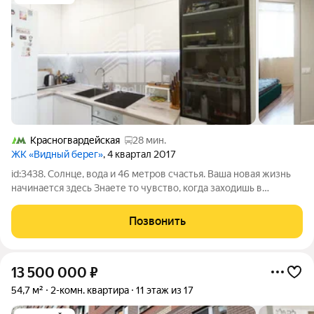
Красногвардейская
28 мин.
ЖК «Видный берег»
, 4 квартал 2017
id:3438. Солнце, вода и 46 метров счастья. Ваша новая жизнь
начинается здесь Знаете то чувство, когда заходишь в
квартиру и выдыхаешь? Здесь именно так. Уютная евро-
двушка на 10 этаже это ваш личный кокон в центре событий.
Позвонить
Огромные панорамные окна
13 500 000
₽
54,7 м²
2-комн. квартира
11 этаж из 17