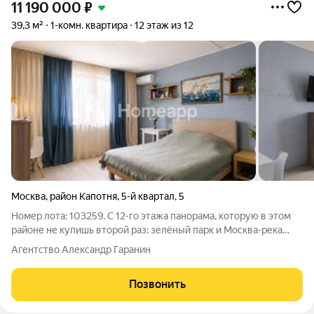
11 190 000
₽
39,3 м²
1-комн. квартира
12 этаж из 12
Москва
,
район Капотня
,
5-й квартал
,
5
Номер лота: 103259. С 12-го этажа панорама, которую в этом
районе не купишь второй раз: зелёный парк и Москва-река
прямо из окна. Квартира с мебелью, требует лёгкого
Агентство Александр Гаранин
косметического обновления под свой вкус зато Вы не
переплачиваете за чужой ремонт
Позвонить