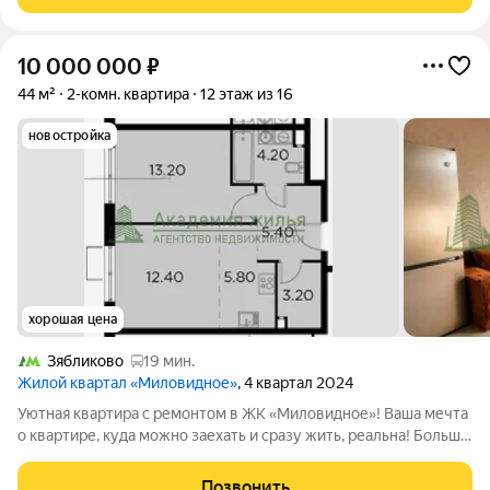
без ремонта, на полу сделана
10 000 000
₽
44 м²
2-комн. квартира
12 этаж из 16
новостройка
хорошая цена
Зябликово
19 мин.
Жилой квартал «Миловидное»
, 4 квартал 2024
Уютная квартира с ремонтом в ЖК «Миловидное»! Ваша мечта
о квартире, куда можно заехать и сразу жить, реальна! Больше
не нужно тратить время, нервы и деньги на ремонт. В этой
квартире всё уже сделано для вашего комфорта: от стильной
Позвонить