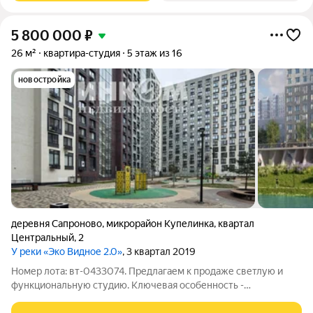
5 800 000
₽
26 м²
квартира-студия
5 этаж из 16
новостройка
деревня Сапроново
,
микрорайон Купелинка
,
квартал
Центральный
,
2
У реки «Эко Видное 2.0»
, 3 квартал 2019
Номер лота: вт-0433074. Предлагаем к продаже светлую и
функциональную студию. Ключевая особенность -
полноценная большая ванная комната с совмещенным