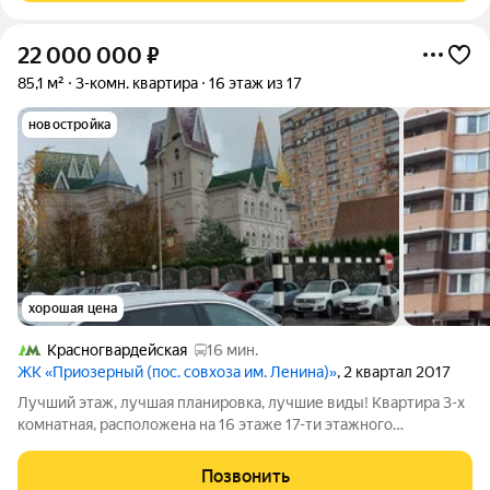
22 000 000
₽
85,1 м²
3-комн. квартира
16 этаж из 17
новостройка
хорошая цена
Красногвардейская
16 мин.
ЖК «Приозерный (пос. совхоза им. Ленина)»
, 2 квартал 2017
Лучший этаж, лучшая планировка, лучшие виды! Квартира 3-х
комнатная, расположена на 16 этаже 17-ти этажного
кирпичного дома. Общая площадь квартиры 85,1 м2, жилая
площадь 70 м2. Красивые панорамные виды из окон. Квартира
Позвонить