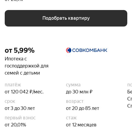
Подобрать квартиру
от 5,99%
Ипотека с
господдержкой для
семей с детьми
платёж
сумма
п
от 120 042 ₽/мес.
до 30 млн ₽
Б
С
срок
возраст
С
от 3 до 30 лет
от 20 до 85 лет
первый взнос
стаж
от 20,01%
от 12 месяцев