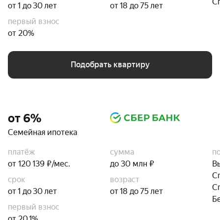
С
от 1 до 30 лет
от 18 до 75 лет
первый взнос
от 20%
Подобрать квартиру
от 6%
Семейная ипотека
платёж
сумма
п
от 120 139 ₽/мес.
до 30 млн ₽
В
С
срок
возраст
С
от 1 до 30 лет
от 18 до 75 лет
Б
первый взнос
от 20,1%