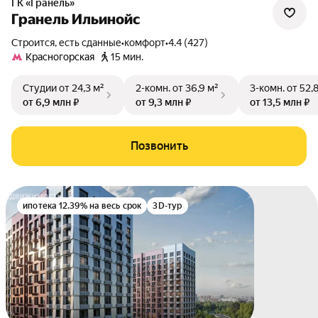
ГК «Гранель»
Гранель Ильинойс
Строится, есть сданные
•
комфорт
•
4.4 (427)
Красногорская
15 мин.
Студии
от 24,3 м²
2-комн.
от 36,9 м²
3-комн.
от 52,
от 6,9 млн ₽
от 9,3 млн ₽
от 13,5 млн ₽
Позвонить
ипотека 12.39% на весь срок
3D-тур