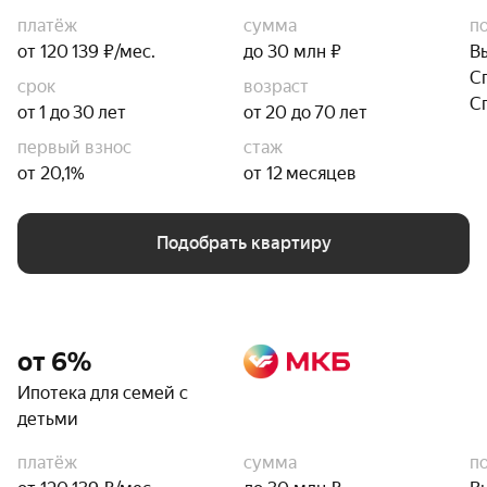
платёж
сумма
п
от 120 139 ₽/мес.
до 30 млн ₽
В
С
срок
возраст
С
от 1 до 30 лет
от 20 до 70 лет
первый взнос
стаж
от 20,1%
от 12 месяцев
Подобрать квартиру
от 6%
Ипотека для семей с
детьми
платёж
сумма
п