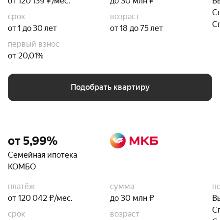
от 120 139 ₽/мес.
до 30 млн ₽
В
С
срок
возраст
С
от 1 до 30 лет
от 18 до 75 лет
первый взнос
от 20,01%
Подобрать квартиру
от 5,99%
Семейная ипотека
КОМБО
платёж
сумма
п
от 120 042 ₽/мес.
до 30 млн ₽
В
С
срок
возраст