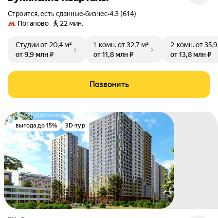
Строится, есть сданные
•
бизнес
•
4.3 (614)
Потапово
22 мин.
Студии
от 20,4 м²
1-комн.
от 32,7 м²
2-комн.
от 35,9
от 9,9 млн ₽
от 11,8 млн ₽
от 13,8 млн ₽
Позвонить
выгода до 15%
3D-тур