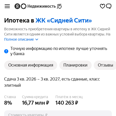
Ипотека в
ЖК «Сидней Сити»
Возможность приобретения квартиры в ипотеку в ЖК Сидней
Сити является одним из важных условий выбора квартиры. На
странице мы собрали программы кредитования банков для
Полное описание
покупки квартиры в ипотеку от 5.99%.
Точную информацию по ипотеке лучше уточнять
у банка
Основная информация
Планировки
Отзывы
Сдача 3 кв. 2026 – 3 кв. 2027, есть сданные, класс
элитный
Ставка
Сумма кредита
Платёж в месяц
8%
16,77 млн ₽
140 263 ₽
Стоимость квартиры, ₽