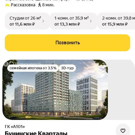
Рассказовка
8 мин.
Студии
от 26 м²
1-комн.
от 35,9 м²
2-комн.
от 39,8 
от 11,6 млн ₽
от 13,3 млн ₽
от 15,9 млн ₽
Позвонить
семейная ипотека от 3.5%
3D-тур
ГК «А101»
Бунинские Кварталы