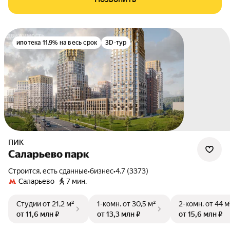
ипотека 11.9% на весь срок
3D-тур
ПИК
Саларьево парк
Строится, есть сданные
•
бизнес
•
4.7 (3373)
Саларьево
7 мин.
Студии
от 21,2 м²
1-комн.
от 30,5 м²
2-комн.
от 44 м
от 11,6 млн ₽
от 13,3 млн ₽
от 15,6 млн ₽