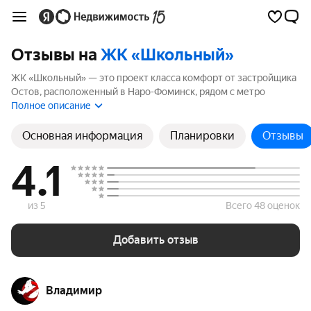
Отзывы на
ЖК «Школьный»
ЖК «Школьный» — это проект класса комфорт от застройщика
Остов, расположенный в Наро-Фоминск, рядом с метро
Апрелевка. Комплекс включает 1 корпуса высотой до 17
Полное описание
этажей. Если вы планируете купить квартиру в ЖК
«Школьный», ознакомьтесь с отзывами покупателей и
Основная информация
Планировки
Отзывы
жителей района. Мы рассчитали рейтинг на основе 8 отзывов,
чтобы помочь вам сделать правильный выбор.
4.1
из 5
Всего 48 оценок
Добавить отзыв
Владимир