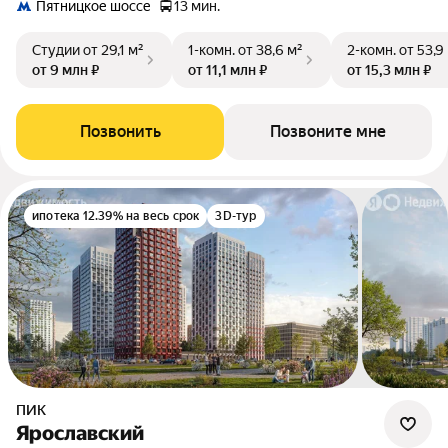
Пятницкое шоссе
13 мин.
Студии
от 29,1 м²
1-комн.
от 38,6 м²
2-комн.
от 53,9
от 9 млн ₽
от 11,1 млн ₽
от 15,3 млн ₽
Позвонить
Позвоните мне
ипотека 12.39% на весь срок
3D-тур
ПИК
Ярославский