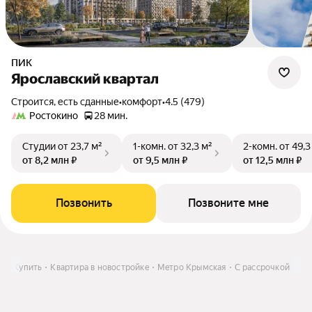
ПИК
Ярославский квартал
Строится, есть сданные
•
комфорт
•
4.5 (479)
Ростокино
28 мин.
Студии
от 23,7 м²
1-комн.
от 32,3 м²
2-комн.
от 49,3
от 8,2 млн ₽
от 9,5 млн ₽
от 12,5 млн ₽
Позвонить
Позвоните мне
МО
Купить
Квартира в новостройке
Метро Крымская
С рассрочкой