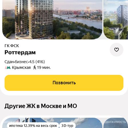
ГК ФСК
Роттердам
Сдан
•
бизнес
•
4.5 (416)
Крымская
19 мин.
Позвонить
Другие ЖК в Москве и МО
ипотека 12.39% на весь срок
3D-тур