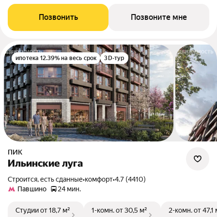
Позвонить
Позвоните мне
ипотека 12.39% на весь срок
3D-тур
ПИК
Ильинские луга
Строится, есть сданные
•
комфорт
•
4.7 (4410)
Павшино
24 мин.
Студии
от 18,7 м²
1-комн.
от 30,5 м²
2-комн.
от 47,1 