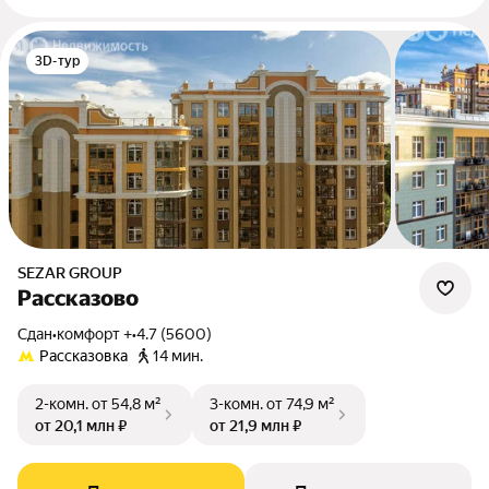
3D-тур
SEZAR GROUP
Рассказово
Сдан
•
комфорт +
•
4.7 (5600)
Рассказовка
14 мин.
2-комн.
от 54,8 м²
3-комн.
от 74,9 м²
от 20,1 млн ₽
от 21,9 млн ₽