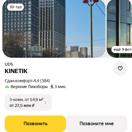
3D-тур
ещё 9 фот
UDS
KINETIK
Сдан
•
комфорт
•
4.4 (384)
Верхние Лихоборы
3 мин.
3-комн.
от 54,9 м²
от 27,5 млн ₽
Позвонить
Позвоните мне