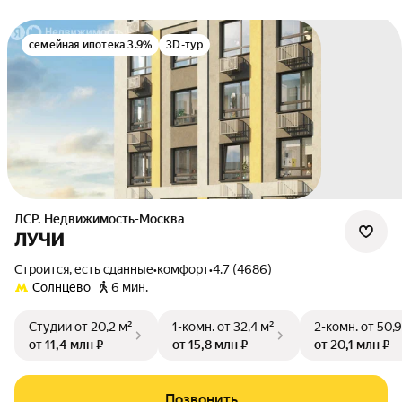
семейная ипотека 3.9%
3D-тур
ЛСР. Недвижимость-Москва
ЛУЧИ
Строится, есть сданные
•
комфорт
•
4.7 (4686)
Солнцево
6 мин.
Студии
от 20,2 м²
1-комн.
от 32,4 м²
2-комн.
от 50,9
от 11,4 млн ₽
от 15,8 млн ₽
от 20,1 млн ₽
Позвонить