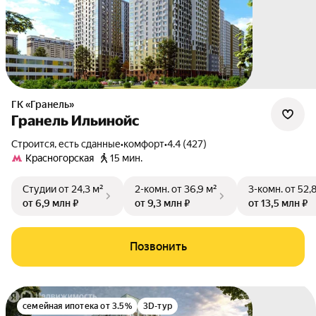
ГК «Гранель»
Гранель Ильинойс
Строится, есть сданные
•
комфорт
•
4.4 (427)
Красногорская
15 мин.
Студии
от 24,3 м²
2-комн.
от 36,9 м²
3-комн.
от 52,
от 6,9 млн ₽
от 9,3 млн ₽
от 13,5 млн ₽
Позвонить
семейная ипотека от 3.5%
3D-тур