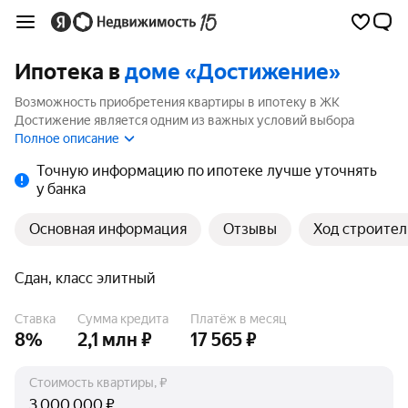
Ипотека в
доме «Достижение»
Возможность приобретения квартиры в ипотеку в ЖК
Достижение является одним из важных условий выбора
квартиры. На странице мы собрали программы кредитования
Полное описание
банков для покупки квартиры в ипотеку от 5.99%.
Точную информацию по ипотеке лучше уточнять
у банка
Основная информация
Отзывы
Ход строител
Сдан, класс элитный
Ставка
Сумма кредита
Платёж в месяц
8%
2,1 млн ₽
17 565 ₽
Стоимость квартиры, ₽
₽