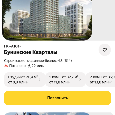
ГК «А101»
Бунинские Кварталы
Строится, есть сданные
•
бизнес
•
4.3 (614)
Потапово
22 мин.
Студии
от 20,4 м²
1-комн.
от 32,7 м²
2-комн.
от 35,9
от 9,9 млн ₽
от 11,8 млн ₽
от 13,8 млн ₽
Позвонить