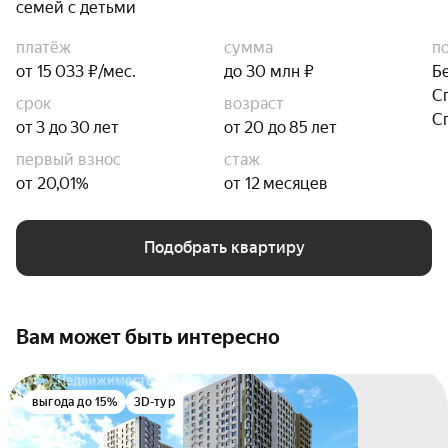
семей с детьми
платёж
сумма
п
от 15 033 ₽/мес.
до 30 млн ₽
Б
С
срок
возраст
С
от 3 до 30 лет
от 20 до 85 лет
первый взнос
стаж
от 20,01%
от 12 месяцев
Подобрать квартиру
Вам может быть интересно
выгода до 15%
3D-тур