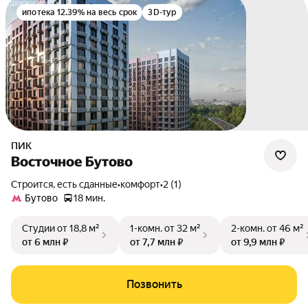
ипотека 12.39% на весь срок
3D-тур
ПИК
Восточное Бутово
Строится, есть сданные
•
комфорт
•
2 (1)
Бутово
18 мин.
Студии
от 18,8 м²
1-комн.
от 32 м²
2-комн.
от 46 м²
от 6 млн ₽
от 7,7 млн ₽
от 9,9 млн ₽
Позвонить