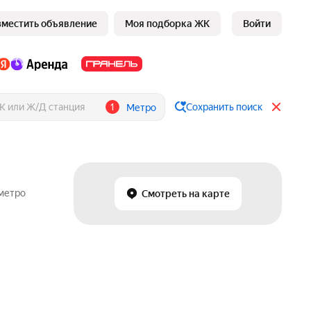
зместить объявление
Моя подборка ЖК
Войти
1
Сохранить поиск
Метро
 метро
Смотреть на карте