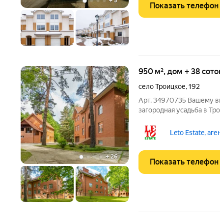
+
5
Показать телефон
950 м², дом + 38 сот
село Троицкое
,
192
Арт. 34970735 Вашему в
загородная усадьба в Тр
территории участка. На 
следующие строения: о
Leto Estate, аг
дом площадью 950 м2, 
+
26
Показать телефон