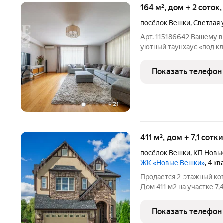
164 м², дом + 2 соток
посёлок Вешки
,
Светлая 
Арт. 115186642 Вашему 
уютный таунхаус «под кл
всего в 3 км от МКАД по
локация для тех, кто цен
Показать телефон
и
+
21
411 м², дом + 7,1 сотк
посёлок Вешки
,
КП Новы
ЖК «Новые Вешки»
, 4 к
Продается 2-этажный кот
Дом 411 м2 на участке 7,
Вешки в 2 км от Москвы.
планировка с 4 спальням
Показать телефон