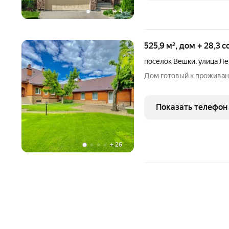
+
4
525,9 м², дом + 28,3 
посёлок Вешки
,
улица Л
Дом готовый к прожива
Показать телефон
+
26