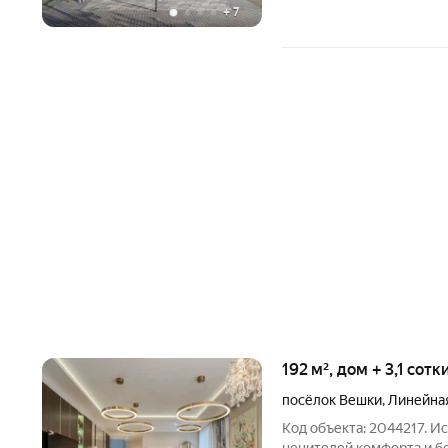
+
7
192 м², дом + 3,1 сотк
посёлок Вешки
,
Линейная
Код объекта: 2044217. 