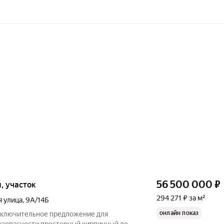
56 500 000
₽
и, участок
294 271 ₽ за м²
 улица
,
9А/14Б
онлайн показ
Исключительное предложение для