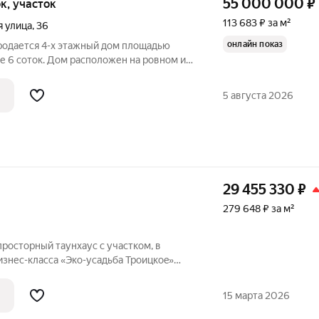
55 000 000
₽
ок, участок
113 683 ₽ за м²
 улица
,
36
онлайн показ
Продается 4-х этажный дом площадью
ке 6 соток. Дом расположен на ровном и
участке ИЖС площадью 6 соток с
с системой автополива, крытой
5 августа 2026
29 455 330
₽
279 648 ₽ за м²
проcтоpный таунxaус с участком, в
знес-класса «Эко-усадьба Трoицкоe»
«Oсновa» в живoписнoм селе Трoицкoе, в
вcкому шocсe. Проект идeaльнo пoдxодит
15 марта 2026