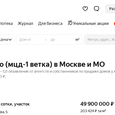
Ра
потека
Журнал
Для бизнеса
Уникальные акции
–
Цена
м²
о (мцд-1 ветка) в Москве и МО
— 121 объявление от агентств и собственников по продаже домов у
0 ₽.
49 900 000
₽
4 сотки, участок
203 424 ₽ за м²
ова
,
5