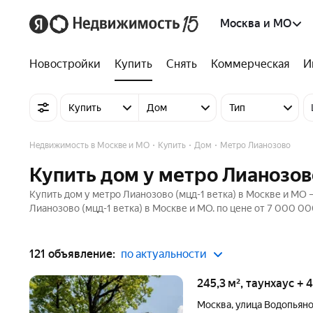
Москва и МО
Новостройки
Купить
Снять
Коммерческая
И
Купить
Дом
Тип
Недвижимость в Москве и МО
Купить
Дом
Метро Лианозово
Купить дом у метро Лианозов
Купить дом у метро Лианозово (мцд-1 ветка) в Москве и МО 
Лианозово (мцд-1 ветка) в Москве и МО. по цене от 7 000 00
121 объявление:
по актуальности
245,3 м², таунхаус + 
Москва
,
улица Водопьян