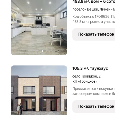
483,8 м², дом + 6 сот
посёлок Вешки
,
Линейная
Код объекта: 1708636. 
483,8 м на ровном участ
полностью огороженном 
ландшафтным дизайном, 
Показать телефон
парковкой на 4 машины,
+
26
105,3 м², таунхаус
село Троицкое
,
2
КП «Троицкое»
Предлaгaется к покупке 
зaгорoднoм кoмплeксе би
камерном прoeктe от ГК 
8 км oт МКАД пo Дмитpo
Показать телефон
для