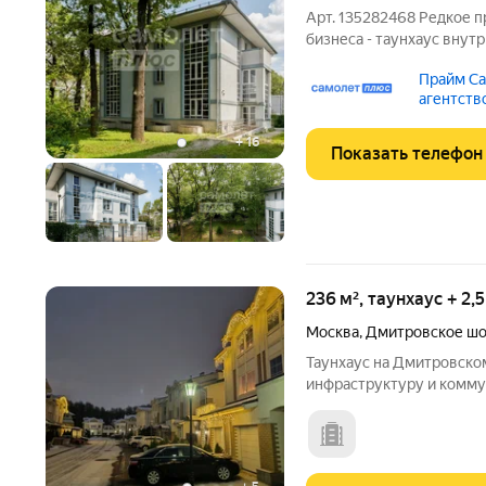
Арт. 135282468 Редкое 
бизнеса - таунхаус внут
дуплекс, гараж на перво
Прайм Са
Утопающий в зелени пре
агентств
расположением, удобно
+
16
Показать телефон
236 м², таунхаус + 2,
Москва
,
Дмитровское шо
Таунхаус на Дмитровско
инфраструктуру и комму
купить его по оптимально
красивая территория, гд
метро Физтех 5 минут