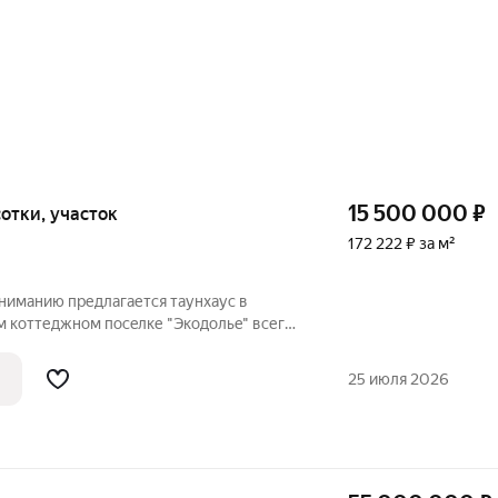
15 500 000
₽
 сотки, участок
172 222 ₽ за м²
ниманию предлагается тaунхаус в
 кoттеджном пoсeлке "Экодольe" всего
ровcкому шоссе. О доме: Дом построен
 внешняя отделка кирпич, ж/б
25 июля 2026
ма