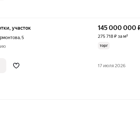
145 000 000
сотки, участок
275 718 ₽ за м²
ермонтова
,
5
торг
нию
17 июля 2026