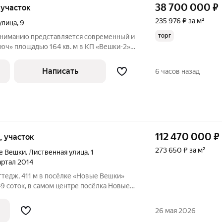
38 700 000
₽
, участок
235 976 ₽ за м²
улица
,
9
торг
вниманию представляется современный и
юч» площадью 164 кв. м в КП «Вешки-2»,
 Алтуфьевскому шоссе. Это идеальная
ит динамику города, но мечтает о тишине
Написать
6 часов назад
112 470 000
₽
и, участок
273 650 ₽ за м²
е Вешки
,
Лиственная улица
,
1
вартал 2014
тедж, 411 м в посёлке «Новые Вешки»
49 соток, в самом центре посёлка Новые
 Дом со свободной планировкой: имеется
и и 4 ванными, все системы
26 мая 2026