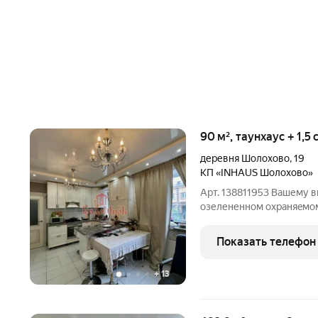
90 м², таунхаус + 1,5
деревня Шолохово
,
19
КП «INHAUS Шолохово»
Арт. 138811953 Вашему в
озелененном охраняeмом
в 15км от MКАД по Дмит
из газобетонных блоков,
Показать телефон
перекрытия. Площадь до
+
13