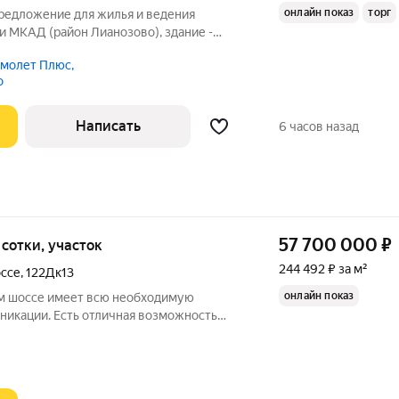
онлайн показ
торг
предложение для жилья и ведения
ри МКАД (район Лианозово), здание -
м этаже плюс парковка на участке.
молет Плюс,
стижный посёлок с уникальным
о
й
Написать
6 часов назад
57 700 000
₽
5 сотки, участок
244 492 ₽ за м²
ссе
,
122Дк13
онлайн показ
м шоссе имеет всю необходимую
никации. Есть отличная возможность
й цене. «Северная Слобода» это
е рядом имеется лесопарковая зона. До