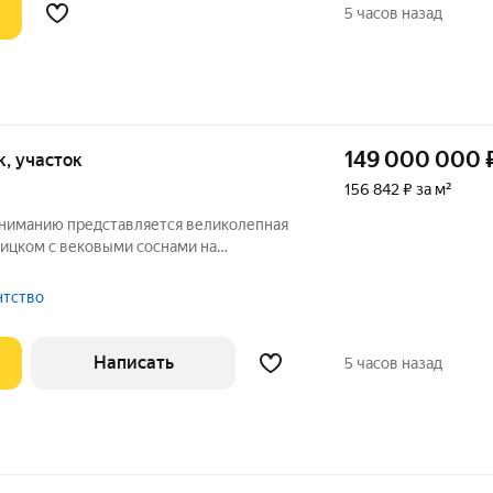
5 часов назад
149 000 000
ок, участок
156 842 ₽ за м²
ниманию представляется великолепная
оицком с вековыми соснами на
участке 38 соток расположены
сновной четырёхуровневый кирпичный
ентство
двухэтажный
Написать
5 часов назад