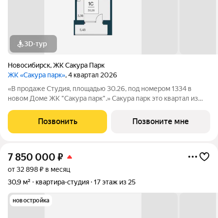
3D-тур
Новосибирск
,
ЖК Сакура Парк
ЖК «Сакура парк»
, 4 квартал 2026
«В продаже Студия, площадью 30.26, под номером 1334 в
новом Доме ЖК "Сакура парк".» Сакура парк это квартал из
трех 25-этажных домов комфорт-класса, расположенный в
новом центре, в шаговой доступности от станции метро
Позвонить
Позвоните мне
«Октябрьская». Камерное
7 850 000
₽
от 32 898 ₽ в месяц
30,9 м²
квартира-студия
17 этаж из 25
новостройка