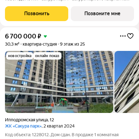
трех 25-этажных домов комфорт-класса, расположенный в
новом центре, в шаговой доступности от станции метро
Позвонить
Позвоните мне
«Октябрьская». Камерное
6 700 000
₽
30,3 м²
квартира-студия
9 этаж из 25
новостройка
онлайн показ
Ипподромская улица
,
12
ЖК «Сакура парк»
, 2 квартал 2024
Код объекта: 1228012. Дом сдан. В продаже 1 комнатная