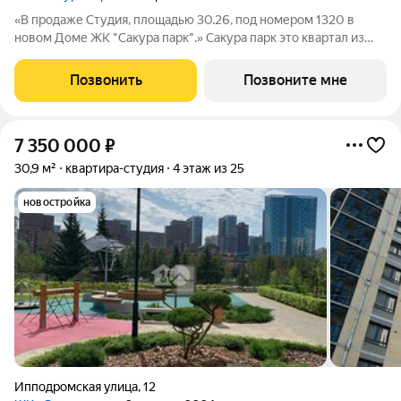
«В продаже Студия, площадью 30.26, под номером 1320 в
новом Доме ЖК "Сакура парк".» Сакура парк это квартал из
трех 25-этажных домов комфорт-класса, расположенный в
новом центре, в шаговой доступности от станции метро
Позвонить
Позвоните мне
«Октябрьская». Камерное
7 350 000
₽
30,9 м²
квартира-студия
4 этаж из 25
новостройка
Ипподромская улица
,
12