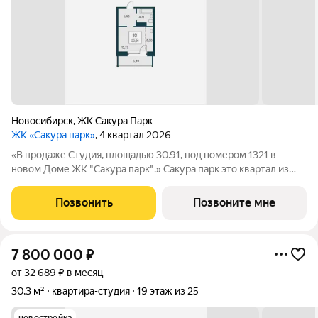
Новосибирск
,
ЖК Сакура Парк
ЖК «Сакура парк»
, 4 квартал 2026
«В продаже Студия, площадью 30.91, под номером 1321 в
новом Доме ЖК "Сакура парк".» Сакура парк это квартал из
трех 25-этажных домов комфорт-класса, расположенный в
новом центре, в шаговой доступности от станции метро
Позвонить
Позвоните мне
«Октябрьская». Камерное
7 800 000
₽
от 32 689 ₽ в месяц
30,3 м²
квартира-студия
19 этаж из 25