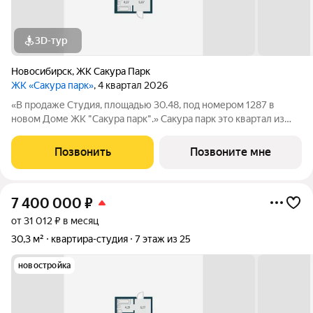
3D-тур
Новосибирск
,
ЖК Сакура Парк
ЖК «Сакура парк»
, 4 квартал 2026
«В продаже Студия, площадью 30.48, под номером 1287 в
новом Доме ЖК "Сакура парк".» Сакура парк это квартал из
трех 25-этажных домов комфорт-класса, расположенный в
новом центре, в шаговой доступности от станции метро
Позвонить
Позвоните мне
«Октябрьская». Камерное
7 400 000
₽
от 31 012 ₽ в месяц
30,3 м²
квартира-студия
7 этаж из 25
новостройка