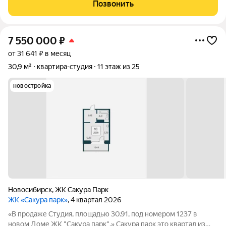
садик и магазины (всё в пешей доступности). Подходит под
Позвонить
все виды расчётов. Нет
7 550 000
₽
от 31 641 ₽ в месяц
30,9 м²
квартира-студия
11 этаж из 25
новостройка
Новосибирск
,
ЖК Сакура Парк
ЖК «Сакура парк»
, 4 квартал 2026
«В продаже Студия, площадью 30.91, под номером 1237 в
новом Доме ЖК "Сакура парк".» Сакура парк это квартал из