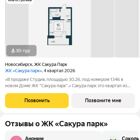
новостройка
3D-тур
Новосибирск
,
ЖК Сакура Парк
ЖК «Сакура парк»
, 4 квартал 2026
«В продаже Студия, площадью 30.26, под номером 1346 в
новом Доме ЖК "Сакура парк".» Сакура парк это квартал из
трех 25-этажных домов комфорт-класса, расположенный в
новом центре, в шаговой доступности от станции метро
Позвонить
Позвоните мне
«Октябрьская». Камерное
Отзывы о ЖК «Сакура парк»
Аноним
Соколь