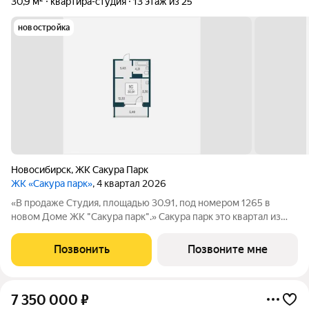
30,9 м²
квартира-студия
13 этаж из 25
новостройка
Новосибирск
,
ЖК Сакура Парк
ЖК «Сакура парк»
, 4 квартал 2026
«В продаже Студия, площадью 30.91, под номером 1265 в
новом Доме ЖК "Сакура парк".» Сакура парк это квартал из
трех 25-этажных домов комфорт-класса, расположенный в
новом центре, в шаговой доступности от станции метро
Позвонить
Позвоните мне
«Октябрьская». Камерное
7 350 000
₽