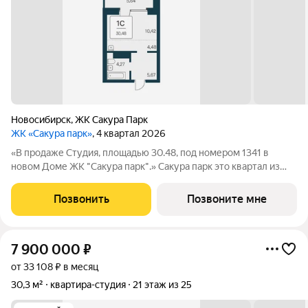
Новосибирск
,
ЖК Сакура Парк
ЖК «Сакура парк»
, 4 квартал 2026
«В продаже Студия, площадью 30.48, под номером 1341 в
новом Доме ЖК "Сакура парк".» Сакура парк это квартал из
трех 25-этажных домов комфорт-класса, расположенный в
новом центре, в шаговой доступности от станции метро
Позвонить
Позвоните мне
«Октябрьская». Камерное
7 900 000
₽
от 33 108 ₽ в месяц
30,3 м²
квартира-студия
21 этаж из 25