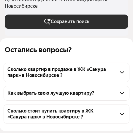
Новосибирске
Сохранить поиск
Остались вопросы?
Сколько квартир в продаже в ЖК «Сакура
парк» в Новосибирске ?
На Яндекс Недвижимости в продаже в ЖК «Сакура 
парк» в Новосибирске 53 квартиры, из них 5 
Как выбрать свою лучшую квартиру?
объявлений от агентств, 48 объявлений от 
Чтобы купить квартиру площадью 30 кв.м. в ЖК 
застройщиков
«Сакура парк», воспользуйтесь тепловой картой 
Сколько стоит купить квартиру в ЖК
«Сакура парк» в Новосибирске ?
для оценки инфраструктуры и транспортной 
доступности в выбранном районе в ЖК «Сакура 
Цена за квадратный метр
204 839 — 261 071 ₽
парк» в Новосибирске