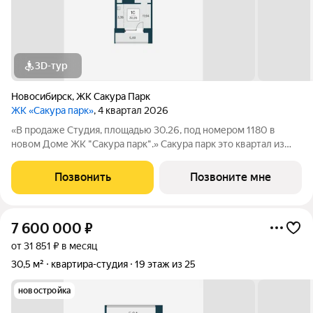
3D-тур
Новосибирск
,
ЖК Сакура Парк
ЖК «Сакура парк»
, 4 квартал 2026
«В продаже Студия, площадью 30.26, под номером 1180 в
новом Доме ЖК "Сакура парк".» Сакура парк это квартал из
трех 25-этажных домов комфорт-класса, расположенный в
новом центре, в шаговой доступности от станции метро
Позвонить
Позвоните мне
«Октябрьская». Камерное
7 600 000
₽
от 31 851 ₽ в месяц
30,5 м²
квартира-студия
19 этаж из 25
новостройка