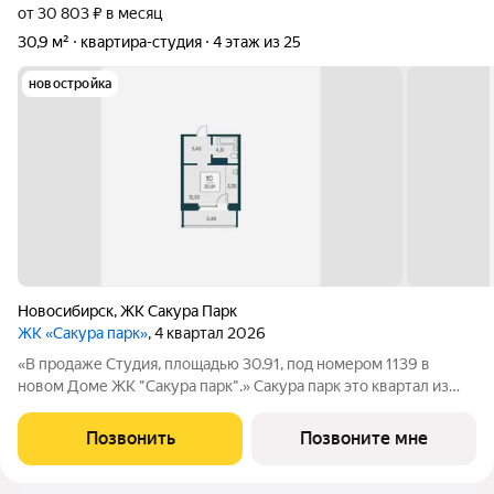
от 30 803 ₽ в месяц
30,9 м²
квартира-студия
4 этаж из 25
новостройка
Новосибирск
,
ЖК Сакура Парк
ЖК «Сакура парк»
, 4 квартал 2026
«В продаже Студия, площадью 30.91, под номером 1139 в
новом Доме ЖК "Сакура парк".» Сакура парк это квартал из
трех 25-этажных домов комфорт-класса, расположенный в
новом центре, в шаговой доступности от станции метро
Позвонить
Позвоните мне
«Октябрьская». Камерное