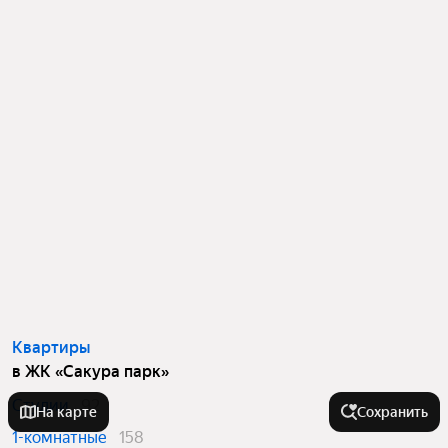
Квартиры
в ЖК «Сакура парк»
Студии
92
На карте
Сохранить
1-комнатные
158