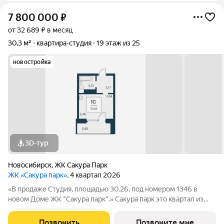
7 800 000
₽
от 32 689 ₽ в месяц
30,3 м²
квартира-студия
19 этаж из 25
новостройка
3D-тур
Новосибирск
,
ЖК Сакура Парк
ЖК «Сакура парк»
, 4 квартал 2026
«В продаже Студия, площадью 30.26, под номером 1346 в
новом Доме ЖК "Сакура парк".» Сакура парк это квартал из
трех 25-этажных домов комфорт-класса, расположенный в
новом центре, в шаговой доступности от станции метро
Позвонить
Позвоните мне