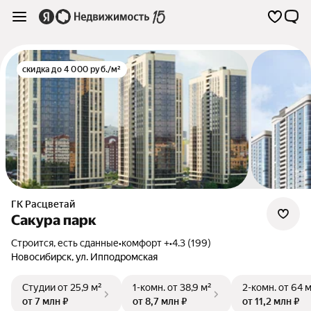
скидка до 4 000 руб./м²
ГК Расцветай
Сакура парк
Строится, есть сданные
•
комфорт +
•
4.3 (199)
Новосибирск
,
ул. Ипподромская
Студии
от 25,9 м²
1-комн.
от 38,9 м²
2-комн.
от 64 
от 7 млн ₽
от 8,7 млн ₽
от 11,2 млн ₽