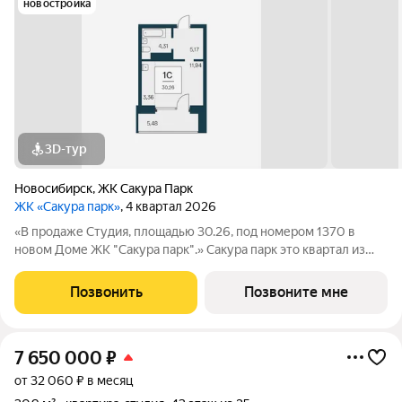
новостройка
3D-тур
Новосибирск
,
ЖК Сакура Парк
ЖК «Сакура парк»
, 4 квартал 2026
«В продаже Студия, площадью 30.26, под номером 1370 в
новом Доме ЖК "Сакура парк".» Сакура парк это квартал из
трех 25-этажных домов комфорт-класса, расположенный в
новом центре, в шаговой доступности от станции метро
Позвонить
Позвоните мне
«Октябрьская». Камерное
7 650 000
₽
от 32 060 ₽ в месяц