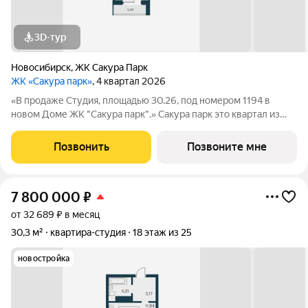
3D-тур
Новосибирск
,
ЖК Сакура Парк
ЖК «Сакура парк»
, 4 квартал 2026
«В продаже Студия, площадью 30.26, под номером 1194 в
новом Доме ЖК "Сакура парк".» Сакура парк это квартал из
трех 25-этажных домов комфорт-класса, расположенный в
новом центре, в шаговой доступности от станции метро
Позвонить
Позвоните мне
«Октябрьская». Камерное
7 800 000
₽
от 32 689 ₽ в месяц
30,3 м²
квартира-студия
18 этаж из 25
новостройка