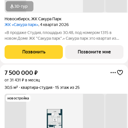
3D-тур
Новосибирск
,
ЖК Сакура Парк
ЖК «Сакура парк»
, 4 квартал 2026
«В продаже Студия, площадью 30.48, под номером 1315 в
новом Доме ЖК "Сакура парк".» Сакура парк это квартал из
трех 25-этажных домов комфорт-класса, расположенный в
новом центре, в шаговой доступности от станции метро
Позвонить
Позвоните мне
«Октябрьская». Камерное
7 500 000
₽
от 31 431 ₽ в месяц
30,5 м²
квартира-студия
15 этаж из 25
новостройка