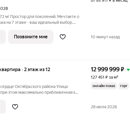
от 55 917 ₽ в месяц
 2028
72 м! Простор для поколений. Мечтаете о
ка на 7 этаже - ваш идеальный выбор.
аждого, а общая зона объединит за
дан для таких историй: счастливых,
Позвоните мне
10 минут назад
12 999 999
₽
квартира · 2 этаж из 12
127 451 ₽ за м²
онлайн показ
торг
 сердце Октябрьского района Улица
кого района. Дом №34 находится в
ючевых точек притяжения города, но при
28 июля 2026