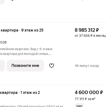
8 985 312
₽
я квартира · 9 этаж из 25
от 37 656 ₽ в месяц
 2028
емейном квартале. Вид с 9 этажа!
я квартира для молодой семьи.
опасный двор для детей прямо под
света и воздуха. Подземный паркинг
Позвоните мне
46 минут назад
-
4 600 000
₽
 квартира · 1 этаж из 2
77 311 ₽ за м²
торг
Грибоедова. Общей площадью: 59.50 кв.м.