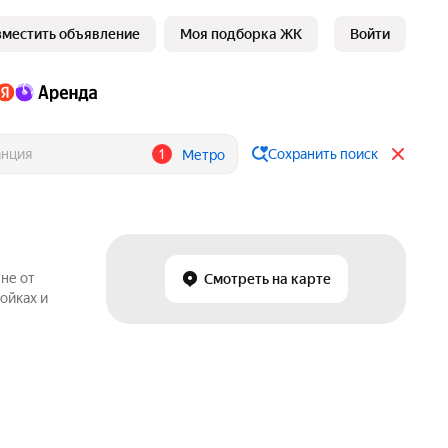
зместить объявление
Моя подборка ЖК
Войти
1
Сохранить поиск
Метро
не от
Смотреть на карте
ойках и