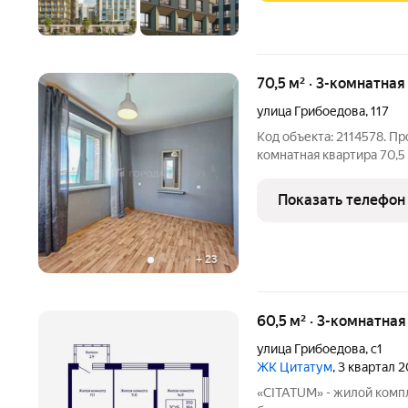
70,5 м² · 3-комнатна
улица Грибоедова
,
117
Код объекта: 2114578. Пр
комнатная квартира 70,5
О квартире: 4 этаж из 4 (малокварт
Все комнаты изолированны
Показать телефон
м Жилая
+
23
60,5 м² · 3-комнатна
улица Грибоедова
,
с1
ЖК Цитатум
, 3 квартал 
«CITATUM» - жилой комп