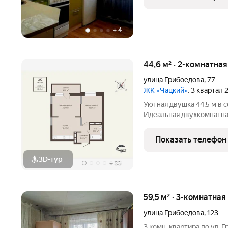
на доме
+
4
44,6 м² · 2-комнатна
улица Грибоедова
,
77
ЖК «Чацкий»
, 3 квартал
Уютная двушка 44,5 м в с
Идеальная двухкомнатна
Отдельные комнаты, без
окнами. Этаж 9 - много 
Показать телефон
защитит ваш второй дом 
3D-тур
+
33
59,5 м² · 3-комнатная
улица Грибоедова
,
123
3 комн. квартира по ул. 