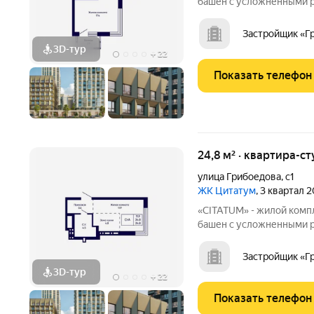
башен с усложненными ре
с единым пространством
просторное дизайнерско
Застройщик «Г
ожидания.
3D-тур
+
22
Показать телефон
24,8 м² · квартира-ст
улица Грибоедова
,
с1
ЖК Цитатум
, 3 квартал 
«CITATUM» - жилой комп
башен с усложненными ре
с единым пространством
просторное дизайнерско
Застройщик «Г
ожидания.
3D-тур
+
22
Показать телефон