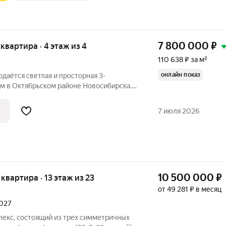
7 800 000
₽
я квартира · 4 этаж из 4
110 638 ₽ за м²
онлайн показ
одаётся светлая и просторная 3-
 м в Октябрьском районе Новосибирска.
ирный дом всего 24 квартиры);
е; Потолки 2,9 м; Общая площадь 70,5
7 июля 2026
10 500 000
₽
я квартира · 13 этаж из 23
от 49 281 ₽ в месяц
2027
лекс, состоящий из трех симметричных