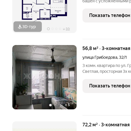
башен с усложненными ре
с единым пространством
просторное дизайнерско
Показать телефон
ожидания.
3D-тур
+
22
56,8 м² · 3-комнатна
улица Грибоедова
,
32/1
3 комн. квартира по ул. 
Светлая, просторная 3х 
планировкой! Все комна
подъезд, хорошие соседи
Показать телефон
инфраструктурой,
+
5
72,2 м² · 3-комнатная