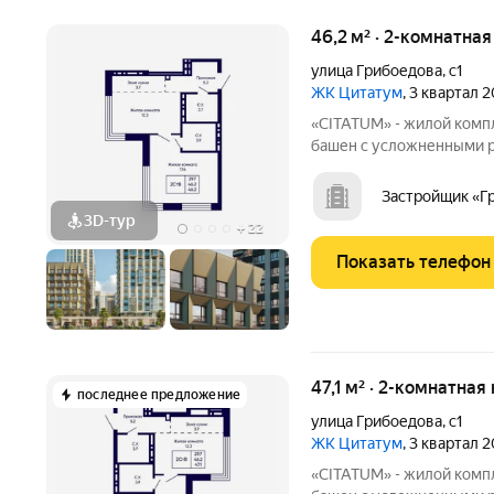
46,2 м² · 2-комнатна
улица Грибоедова
,
с1
ЖК Цитатум
, 3 квартал 
«CITATUM» - жилой комп
башен с усложненными ре
с единым пространством
просторное дизайнерско
Застройщик «Г
ожидания.
3D-тур
+
22
Показать телефон
47,1 м² · 2-комнатная
последнее предложение
улица Грибоедова
,
с1
ЖК Цитатум
, 3 квартал 
«CITATUM» - жилой комп