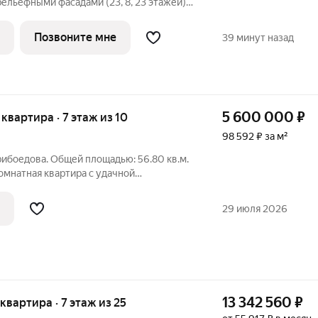
льефными фасадами (23, 8, 23 этажей),
-стилобатом, в котором расположится
е лобби с консьержем и мягкой зоной
Позвоните мне
39 минут назад
5 600 000
₽
я квартира · 7 этаж из 10
98 592 ₽ за м²
Грибоедова. Общей площадью: 56.80 кв.м.
комнатная квартира с удачной
ты квартиры изолированные! Чистый
. Дом расположен в районе с развитой
29 июля 2026
13 342 560
₽
 квартира · 7 этаж из 25