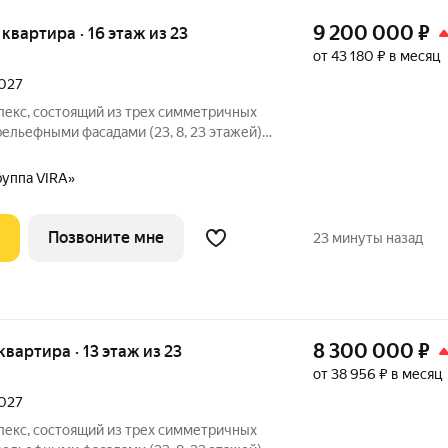
9 200 000
₽
я квартира · 16 этаж из 23
от 43 180 ₽ в месяц
2027
лекс, состоящий из трех симметричных
льефными фасадами (23, 8, 23 этажей),
-стилобатом, в котором расположится
е лобби с консьержем и мягкой зоной
руппа VIRA»
Позвоните мне
23 минуты назад
8 300 000
₽
 квартира · 13 этаж из 23
от 38 956 ₽ в месяц
2027
лекс, состоящий из трех симметричных