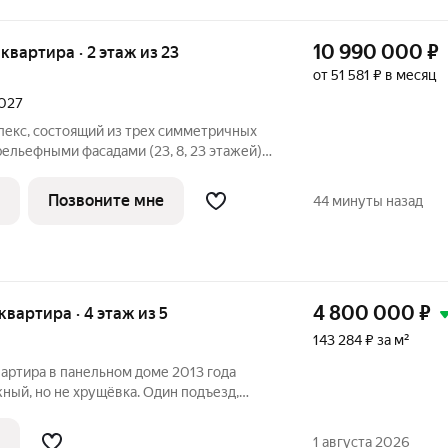
10 990 000
₽
я квартира · 2 этаж из 23
от 51 581 ₽ в месяц
2027
лекс, состоящий из трех симметричных
льефными фасадами (23, 8, 23 этажей),
-стилобатом, в котором расположится
е лобби с консьержем и мягкой зоной
Позвоните мне
44 минуты назад
4 800 000
₽
 квартира · 4 этаж из 5
143 284 ₽ за м²
вартира в панельном доме 2013 года
ный, но не хрущёвка. Один подъезд,
адки и лестничные пролеты, 7 квартир на
три. Очень красиво и чисто в подъездах,
1 августа 2026