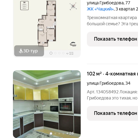
улица Грибоедова
,
77
ЖК «Чацкий»
, 3 квартал
Трехкомнатная квартира 
большой семье? Эта треш
Отдельная комната для к
ужином. ЖК «Чацкий» соз
Показать телефон
долгих и
3D-тур
+
33
102 м² · 4-комнатная 
улица Грибоедова
,
34
Арт. 134058492 Локация:
Грибоедова это тихая, но при этом максимально приближенная к
центру артерия Октябрьс
пешей доступности от кл
Показать телефон
этом
+
26