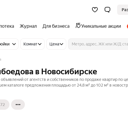
Ра
потека
Журнал
Для бизнеса
Уникальные акции
ройки
Комнат
Цена
а
ибоедова в Новосибирске
объявлений от агентств и собственников по продаже квартир по це
ем каталоге предложения площадью от 24,8 м² до 102 м² в новостр
72