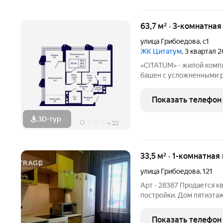
63,7 м² · 3-комнатна
улица Грибоедова
,
с1
ЖК Цитатум
, 3 квартал 
«CITATUM» - жилой комп
башен с усложненными ре
с единым пространством
просторное дизайнерско
Показать телефон
ожидания.
3D-тур
+
22
33,5 м² · 1-комнатная
улица Грибоедова
,
121
Арт - 28387 Продается к
постройки. Дом пятиэтаж
лифта нет, широкие площ
этаже, но в нашем крыле 
Показать телефон