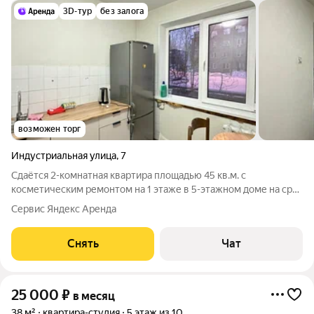
3D-тур
без залога
возможен торг
Индустриальная улица
,
7
Сдаётся 2-комнатная квартира площадью 45 кв.м. с
косметическим ремонтом на 1 этаже в 5-этажном доме на срок
от 11 месяцев. Из техники есть: Телевизор Стиральная машина
Сервис Яндекс Аренда
Холодильник Дом - панельный, окна выходят во двор. Жилец
оплачивает все
Снять
Чат
25 000
₽
в месяц
38 м²
квартира-студия
5 этаж из 10