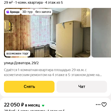
29 м²
1-комн. квартира
4 этаж из 5
3D-тур
без залога
возможен торг
улица Доватора
,
29/2
Сдаётся 1-комнатная квартира площадью 29 кв.м. с
косметическим ремонтом на 4 этаже в 5-этажном доме на
срок от 11 месяцев. Из техники есть: Телевизор Духовой шкаф
Стиральная машина Холодильник Микроволновка Дом -
Снять
Чат
панельный, окна выходят во двор.
22 050
₽
в месяц