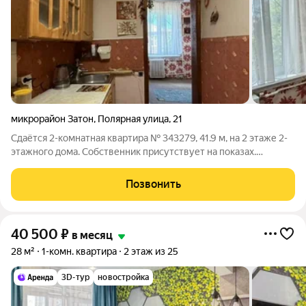
микрорайон Затон
,
Полярная улица
,
21
Сдаётся 2-комнатная квартира № 343279, 41.9 м, на 2 этаже 2-
этажного дома. Собственник присутствует на показах.
Коммунальные платежи оплачиваются отдельно. Счетчики
оплачиваются отдельно. По условиям проживания: можно с
Позвонить
детьми, можно с питомцами. Из
40 500
₽
в месяц
28 м²
1-комн. квартира
2 этаж из 25
3D-тур
новостройка