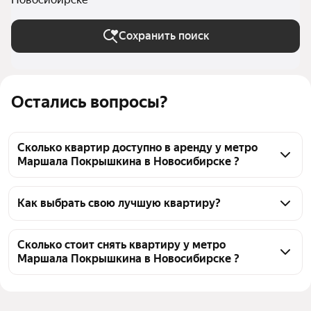
Сохранить поиск
Остались вопросы?
Сколько квартир доступно в аренду у метро
Маршала Покрышкина в Новосибирске ?
На Яндекс Недвижимости у метро Маршала 
Покрышкина в Новосибирске доступно в аренду 2,3 
Как выбрать свою лучшую квартиру?
тыс квартир, из них 16 объявлений от 
Чтобы снять квартиру у метро Маршала 
собственников, 2267 объявлений от агентств
Покрышкина, воспользуйтесь удобными фильтрами 
Сколько стоит снять квартиру у метро
Маршала Покрышкина в Новосибирске ?
и сортировкой для выбора среди предложений в 
выбранном районе
Цена за квадратный метр
151 — 2 917 ₽
Помимо удобной сортировки по цене аренды вы 
Площадь
12 — 196 м²