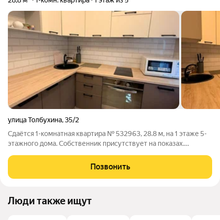
28,8 м²
1-комн. квартира
1 этаж из 5
улица Толбухина
,
35/2
Сдаётся 1-комнатная квартира № 532963, 28.8 м, на 1 этаже 5-
этажного дома. Собственник присутствует на показах.
Коммунальные платежи включены в стоимость. Счетчики
оплачиваются отдельно. По условиям проживания: можно с
Позвонить
детьми, без питомцев. Срок
Люди также ищут