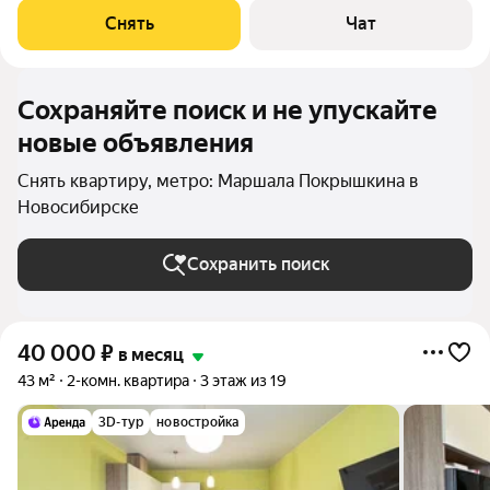
Холодильник Микроволновка Пылесос Дом - панельный, окна
Снять
Чат
выходят во двор. В подъезде 2
Сохраняйте поиск и не упускайте
новые объявления
Снять квартиру, метро: Маршала Покрышкина в
Новосибирске
Сохранить поиск
40 000
₽
в месяц
43 м²
2-комн. квартира
3 этаж из 19
3D-тур
новостройка