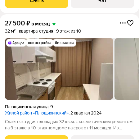
Снять
Чат
телевизора Духовой шкаф
27 500
₽
в месяц
32 м²
квартира-студия
9 этаж из 10
новостройка
без залога
Плющихинская улица
,
9
Жилой район «Плющихинский»
, 2 квартал 2024
Сдаётся студия площадью 32 кв.м. с косметическим ремонтом
на 9 этаже в 10-этажном доме на срок от 11 месяцев. Из
техники есть: Телевизор Духовой шкаф Стиральная машина