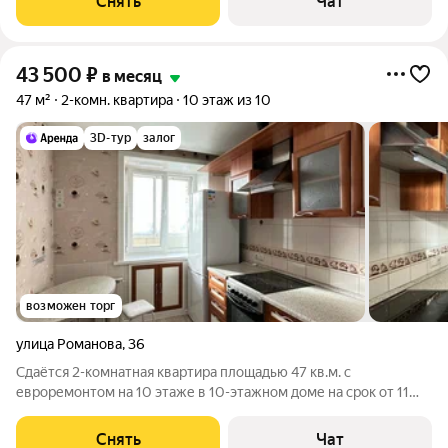
Снять
Чат
кирпичный, окна выходят во
43 500
₽
в месяц
47 м²
2-комн. квартира
10 этаж из 10
3D-тур
залог
возможен торг
улица Романова
,
36
Сдаётся 2-комнатная квартира площадью 47 кв.м. с
евроремонтом на 10 этаже в 10-этажном доме на срок от 11
месяцев. Из техники есть: Духовой шкаф Стиральная машина
Холодильник Из мебели: встроенный шкаф (размер 23060)
Снять
Чат