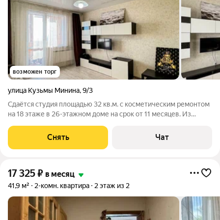
возможен торг
улица Кузьмы Минина
,
9/3
Сдаётся студия площадью 32 кв.м. с косметическим ремонтом
на 18 этаже в 26-этажном доме на срок от 11 месяцев. Из
техники есть: Телевизор Духовой шкаф Стиральная машина
Холодильник Микроволновка Дом - кирпичный, окна выходят
Снять
Чат
во двор. Есть
17 325
₽
в месяц
41,9 м²
2-комн. квартира
2 этаж из 2