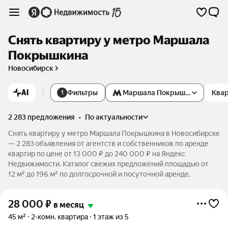
Снять квартиру у метро Маршала
Покрышкина
Новосибирск
AI
Фильтры
Маршала Покрышкина
Квар
1
2 283 предложения
•
по актуальности
Снять квартиру у метро Маршала Покрышкина в Новосибирске
— 2 283 объявления от агентств и собственников по аренде
квартир по цене от 13 000 ₽ до 240 000 ₽ на Яндекс
Недвижимости. Каталог свежих предложений площадью от
12 м² до 196 м² по долгосрочной и посуточной аренде.
28 000
₽
в месяц
45 м²
2-комн. квартира
1 этаж из 5