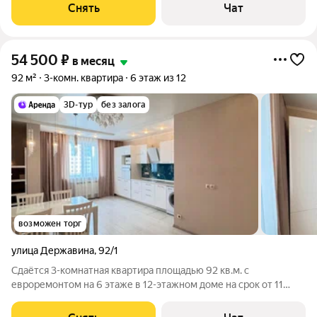
Холодильник Микроволновка Пылесос Дом - панельный, окна
Снять
Чат
выходят во двор. Во дворе
54 500
₽
в месяц
92 м²
3-комн. квартира
6 этаж из 12
3D-тур
без залога
возможен торг
улица Державина
,
92/1
Сдаётся 3-комнатная квартира площадью 92 кв.м. с
евроремонтом на 6 этаже в 12-этажном доме на срок от 11
месяцев. Из техники есть: Духовой шкаф Стиральная машина
Холодильник Посудомоечная машина Микроволновка Дом -