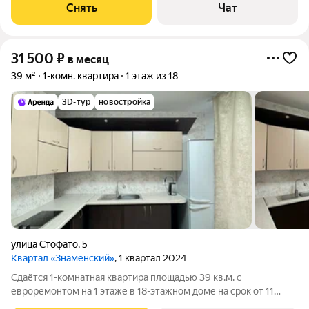
Холодильник Бойлер В ванной комнате тёплый пол. Дом -
Снять
Чат
панельный, окна выходят
31 500
₽
в месяц
39 м²
1-комн. квартира
1 этаж из 18
3D-тур
новостройка
улица Стофато
,
5
Квартал «Знаменский»
, 1 квартал 2024
Сдаётся 1-комнатная квартира площадью 39 кв.м. с
евроремонтом на 1 этаже в 18-этажном доме на срок от 11
месяцев. Из техники есть: Телевизор Стиральная машина