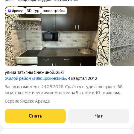
3D-тур
новостройка
улица Татьяны Снежиной
,
25/3
Жилой район «Плющихинский»
, 4 квартал 2012
Заезд возможен с 24.08.2026. Сдаётся студия площадью 38
кв.м. с косметическим ремонтом на 5 этаже в 10-этажном
доме на срок от 11 месяцев. Из техники есть: Духовой шкаф
Сервис Яндекс Аренда
Стиральная машина Холодильник Дом - панельный, окна
выходят во двор. В
Снять
Чат