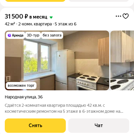
31 500
₽
в месяц
42 м²
2-комн. квартира
5 этаж из 6
3D-тур
без залога
возможен торг
Народная улица
,
36
Сдаётся 2-комнатная квартира площадью 42 кв.м. с
косметическим ремонтом на 5 этаже в 6-этажном доме на
срок от 11 месяцев. Из техники есть: Духовой шкаф Стиральная
машина Холодильник Дом - кирпичный, окна выходят во двор.
Снять
Чат
Во дворе есть бесплатная