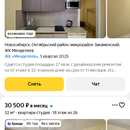
возможен торг
Новосибирск
,
Октябрьский район
,
микрорайон Закаменский
,
ЖК Менделеев
ЖК «Менделеев»
, 3 квартал 2025
Сдаётся студия площадью 27 кв.м. с дизайнерским ремонтом
на 10 этаже в 32-этажном доме на срок от 11 месяцев. Из
техники есть: Стиральная машина Холодильник Бойлер
Микроволновка Дом - монолитный, окна выходят во двор. Есть
Снять
Чат
консьерж. В подъезде 3
30 500
₽
в месяц
32 м²
квартира-студия
18 этаж из 26
3D-тур
без залога