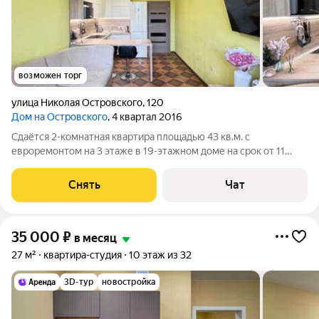
возможен торг
улица Николая Островского
,
120
Дом на Островского
, 4 квартал 2016
Сдаётся 2-комнатная квартира площадью 43 кв.м. с
евроремонтом на 3 этаже в 19-этажном доме на срок от 11
месяцев. Из техники есть: Телевизор Духовой шкаф
Стиральная машина Холодильник Микроволновка Пылесос
Снять
Чат
Дом - кирпичный, окна выходят во двор
35 000
₽
в месяц
27 м²
квартира-студия
10 этаж из 32
3D-тур
новостройка