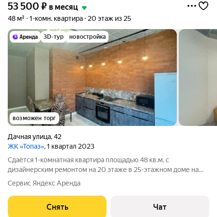
53 500
₽
в месяц
48 м²
1-комн. квартира
20 этаж из 25
3D-тур
новостройка
возможен торг
Дачная улица
,
42
ЖК «Топаз»
, 1 квартал 2023
Сдаётся 1-комнатная квартира площадью 48 кв.м. с
дизайнерским ремонтом на 20 этаже в 25-этажном доме на
срок от 11 месяцев. Из техники есть: Телевизор Духовой шкаф
Сервис Яндекс Аренда
Стиральная машина Холодильник Бойлер Микроволновка Дом
- кирпичный, окна выходят
Снять
Чат