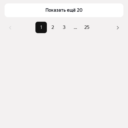
можете отсортировать результаты по стоимости 
квадратного метра или площади
Показать ещё 20
1
2
3
...
25