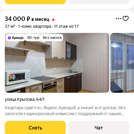
выходят на улицу. В
34 000
₽
в месяц
37 м²
1-комн. квартира
11 этаж из 17
3D-тур
без залога
улица Крылова
,
64/1
Квартира сдаётся с Яндекс.Арендой, а значит всё для вас: без
залога без единоразовой комиссии с поддержкой от наших
специалистов в процессе проживания. Мы можем показать
вам квартиру онлайн - благодаря уникальному 3Д туру - это
Снять
Чат
так же детально,