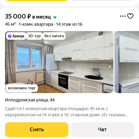
35 000
₽
в месяц
45 м²
1-комн. квартира
14 этаж из 16
3D-тур
без залога
возможен торг
Ипподромская улица
,
44
Сдаётся 1-комнатная квартира площадью 45 кв.м. с
евроремонтом на 14 этаже в 16-этажном доме. Из техники
есть: Телевизор Духовой шкаф Варочная панель Стиральная
машина Холодильник Посудомоечная машина На стену кухни в
Снять
Чат
ближайшее время будут