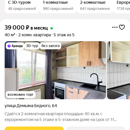
С 3D-туром
1-комнатные
2-комнатные
Еврор
48 предложений
990 предложений
661 предложение
1739 п
39 000
₽
в месяц
40 м²
2-комн. квартира
5 этаж из 5
3D-тур
без залога
возможен торг
улица Демьяна Бедного
,
64
Сдаётся 2-комнатная квартира площадью 40 кв.м. с
евроремонтом на 5 этаже в 5-этажном доме на срок от 11
месяцев. Из техники есть: Духовой шкаф Стиральная машина