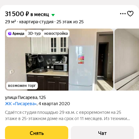
31 500
₽
в месяц
29 м²
квартира-студия
25 этаж из 25
3D-тур
новостройка
возможен торг
улица Писарева
,
125
ЖК «Писарева»
, 4 квартал 2020
Сдаётся студия площадью 29 кв.м. с евроремонтом на 25
этаже в 25-этажном доме на срок от 11 месяцев. Из техники
есть: Телевизор Стиральная машина Холодильник Бойлер
Микроволновка Дом - кирпичный, окна выходят во двор. В
Снять
Чат
подъезде 4 лифта - 4