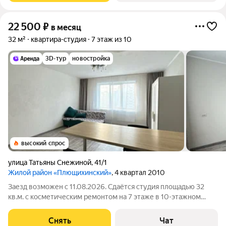
22 500
₽
в месяц
32 м²
квартира-студия
7 этаж из 10
3D-тур
новостройка
высокий спрос
улица Татьяны Снежиной
,
41/1
Жилой район «Плющихинский»
, 4 квартал 2010
Заезд возможен с 11.08.2026. Сдаётся студия площадью 32
кв.м. с косметическим ремонтом на 7 этаже в 10-этажном
доме на срок от 11 месяцев. Из техники есть: Стиральная
машина Холодильник Микроволновка Дом - панельный, окна
Снять
Чат