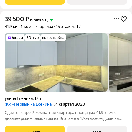
Дом - кирпичный, окна выходят
39 500
₽
в месяц
41,9 м²
1-комн. квартира
15 этаж из 17
3D-тур
новостройка
улица Есенина
,
12Б
ЖК «Первый на Есенина»
, 4 квартал 2023
Сдаётся евро 2-комнатная квартира площадью 41,9 кв.м. с
дизайнерским ремонтом на 15 этаже в 17-этажном доме на
срок от 11 месяцев. В ванной установлено зеркало с
подсветкой. Есть ночник "звёздное небо". Из техники есть: 2