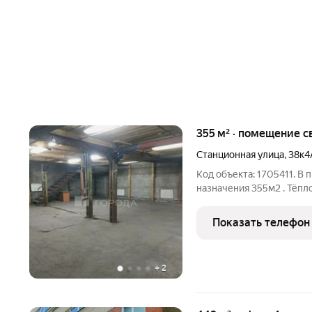
355 м² · помещение с
Станционная улица
,
38к4
Код объекта: 1705411. В
назначения 355м2 . Тёп
отопление. Есть возмож
водоснабжение и канали
Показать телефон
355 м2 .
+
2