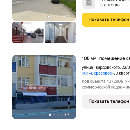
собственности. Низкие расходы. До
агентство
кв.м. в
+
16
Показать телефон
105 м² · помещение 
улица Твардовского
,
22/3
ЖК «Березовое»
, 3 квар
Код объекта: 1372805. У
коммерческой недвижим
магазина Магнит! Продаё
22/3 идеальный выбор для бизнеса с отдельным входом и
Показать телефон
свободным доступом. О
+
4