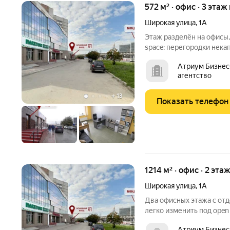
572 м² · офис · 3 этаж
Широкая улица
,
1А
Этаж разделён на офисы,
space: перегородки нека
Шаг несущих колонн 6 м.
Атриум Бизнес
эксплуатационные расходы. Доступ 24
агентство
целиком в
+
13
Показать телефон
1214 м² · офис · 2 эта
Широкая улица
,
1А
Два офисных этажа с от
легко изменить под open
единый из керамогранита
Атриум Бизнес