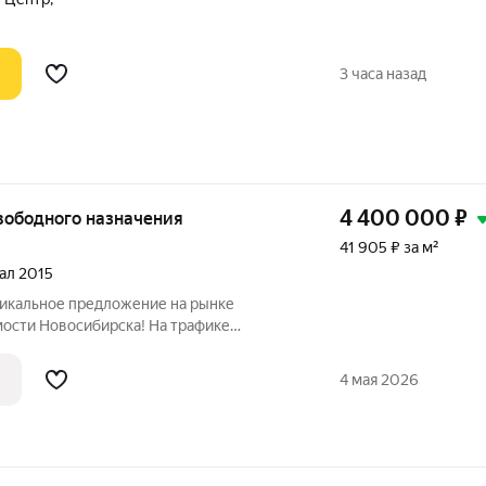
ступ 24/7. Общая площадь 1214
3 часа назад
4 400 000
₽
свободного назначения
41 905 ₽ за м²
тал 2015
никальное предложение на рынке
ости Новосибирска! На трафике
тся помещение на улице Твардовского,
4 мая 2026
бъект