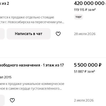
420 000 000
ж из 2
119 115 ₽ за м²
торг
ется к продаже отдельно стоящие
сти г. Новосибирска на пересечении улиц
ожная в 7 минутах ходьбы от м.
ект в собственности. Подземный этаж-
Написать в чат
28 июля 2026
5 500 000
₽
вободного назначения · 1 этаж из 17
51 887 ₽ за м²
6
тал 2015
аем к продаже уникальное коммерческое
ое в самом сердце густонаселённого
ное решение как для ведения
ак и для инвестирования с целью
2 июля 2026
нды.