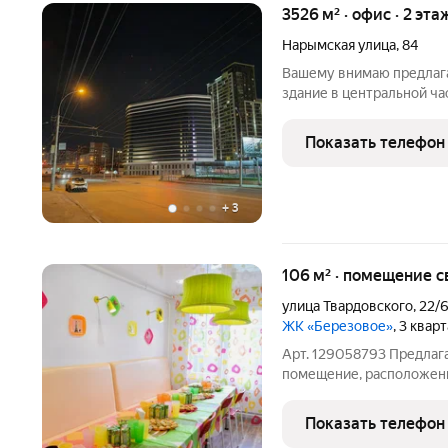
3526 м² · офис · 2 эта
Нарымская улица
,
84
Вашему внимаю предлага
здание в центральной ча
Нарымская и Железнодор
Гагаринская. Данный объ
Показать телефон
парковка с
+
3
106 м² · помещение с
улица Твардовского
,
22/
ЖК «Березовое»
, 3 квар
Арт. 129058793 Предлаг
помещение, расположенн
микрорайона. Это идеаль
собственного бизнеса, т
Показать телефон
получения дохода от аре