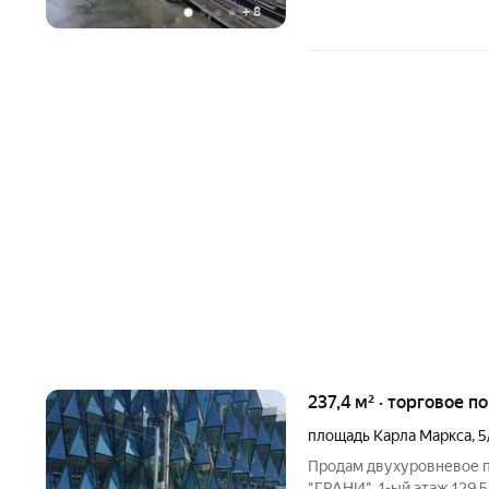
+
8
237,4 м² · торговое п
площадь Карла Маркса
,
5
Продам двухуровневое 
"ГРАНИ". 1-ый этаж 129,5 