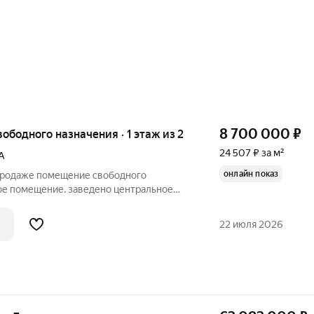
8 700 000
₽
вободного назначения · 1 этаж из 2
24 507 ₽ за м²
А
онлайн показ
 продаже помещение свободного
лое помещение. заведено центральное
ность завести центральное
зацию .Надстроен второй этаж плюс еще
22 июля 2026