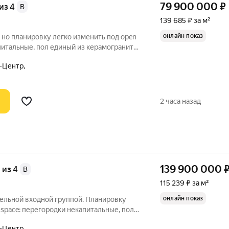
79 900 000
₽
 из 4
B
139 685 ₽ за м²
онлайн показ
 но планировку легко изменить под open
питальные, пол единый из керамогранита.
 Земля в собственности. Низкие
-Центр,
/7. 572 кв.м., 3-й этаж
2 часа назад
139 900 000
ж из 4
B
115 239 ₽ за м²
онлайн показ
дельной входной группой. Планировку
 space: перегородки некапитальные, пол
. Шаг несущих колонн 6 м. Земля в
-Центр,