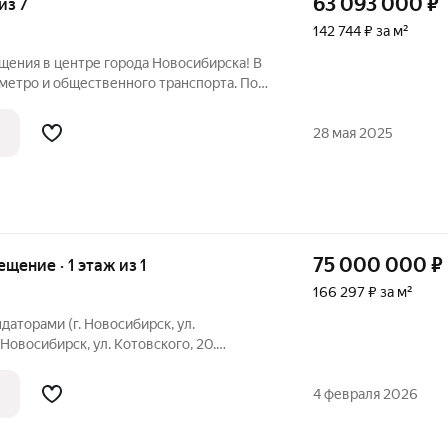
63 093 000
₽
 из 7
142 744 ₽ за м²
ения в центре города Новосибирска! В
метро и общественного транспорта. По
спект Димитрова 1/1 - первый этаж -
- вход общий - кабинетная планировка
28 мая 2025
75 000 000
₽
ещение · 1 этаж из 1
166 297 ₽ за м²
даторами (г. Новосибирск, ул.
 Новосибирск, ул. Котовского, 20.
ая площадь: 451 кв.м; расположение:
 арендаторы: сеть «Пятёрочка» 353
4 февраля 2026