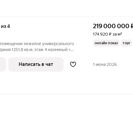
219 000 000
 из 4
174 920 ₽ за м²
онлайн показ
торг
 помещение нежилое универсального
дания 1251,8 кв.м. этаж 4 наземный +
ения 359,7 кв.м. + 43 млн.р. Продажа как
по раздельности! Месторасположение:
Написать в чат
1 июня 2026