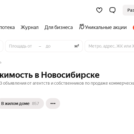
Ра
потека
Журнал
Для бизнеса
Уникальные акции
–
м²
ь
жимость в Новосибирске
 объявления от агентств и собственников по продаже коммерческ
В жилом доме
857