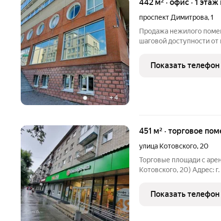
442 м² · офис · 1 этаж
проспект Димитрова
,
1
Продажа нежилого помещ
шаговой доступности от 
адресу Новосибирск, про
общая площадь 442 кв.м 
Показать телефон
(девять
+
4
451 м² · торговое пом
улица Котовского
,
20
Торговые площади с арен
Котовского, 20) Адрес: г.
Основные параметры: общ
первый этаж жилого дома;
Показать телефон
кв.м; магазин пива