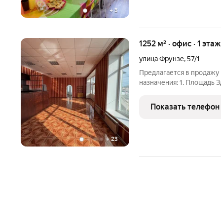
+
3
1252 м² · офис · 1 этаж
улица Фрунзе
,
57/1
Предлагается в продажу
назначения: 1. Площадь З
цоколь. 2. Площадь помещ
одним портфелем так и 
Показать телефон
Отдельно
+
23