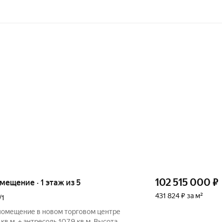
102 515 000
₽
омещение · 1 этаж из 5
431 824 ₽ за м²
/1
помещение в новом торговом центре
кв.м. + антресоль 107,9 кв.м. Высота