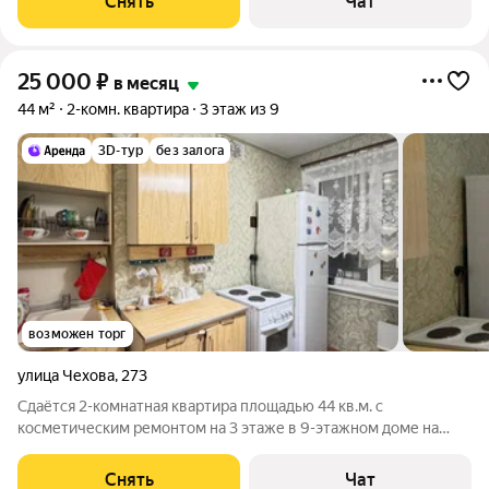
Снять
Чат
консьерж. В
25 000
₽
в месяц
44 м²
2-комн. квартира
3 этаж из 9
3D-тур
без залога
возможен торг
улица Чехова
,
273
Сдаётся 2-комнатная квартира площадью 44 кв.м. с
косметическим ремонтом на 3 этаже в 9-этажном доме на
срок от 11 месяцев. Из техники есть: Духовой шкаф Стиральная
машина Холодильник Микроволновка Пылесос Дом -
Снять
Чат