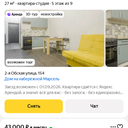
27 м²
квартира-студия
5 этаж из 9
3D-тур
новостройка
возможен торг
2-я Обская улица
,
154
Дом на набережной Марсель
Заезд возможен с 01.09.2026. Квартира сдаётся с Яндекс
Арендой, а значит всё для вас: - без залога; - без единоразовой
комиссии; - с поддержкой от наших специалистов в процессе
проживания. Мы можем показать вам квартиру онлайн это так
Снять
Чат
же детально,
43 000
₽
в месяц