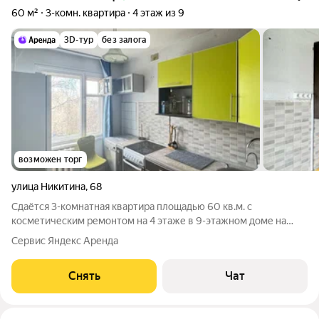
60 м²
3-комн. квартира
4 этаж из 9
3D-тур
без залога
возможен торг
улица Никитина
,
68
Сдаётся 3-комнатная квартира площадью 60 кв.м. с
косметическим ремонтом на 4 этаже в 9-этажном доме на
срок от 11 месяцев. Из техники есть: Телевизор Духовой шкаф
Сервис Яндекс Аренда
Стиральная машина Холодильник Дом - панельный. Помимо
арендной платы, жилец
Снять
Чат