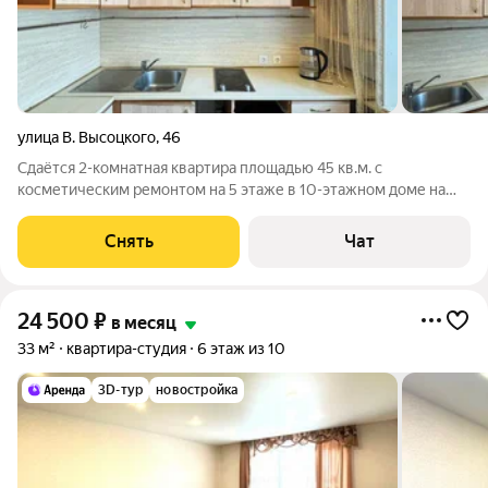
улица В. Высоцкого
,
46
Сдаётся 2-комнатная квартира площадью 45 кв.м. с
косметическим ремонтом на 5 этаже в 10-этажном доме на
срок от 11 месяцев. Из техники есть: Телевизор Стиральная
машина Холодильник Пылесос Дом - панельный, окна выходят
Снять
Чат
во двор. В подъезде 1 лифт
24 500
₽
в месяц
33 м²
квартира-студия
6 этаж из 10
3D-тур
новостройка