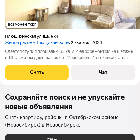
возможен торг
Плющихинская улица
,
6к4
Жилой район «Плющихинский»
, 2 квартал 2023
Сдаётся студия площадью 33 кв.м. с евроремонтом на 6 этаже
в 10-этажном доме на срок от 11 месяцев. Из техники есть:
Стиральная машина Холодильник Дом - панельный, окна
выходят во двор. В подъезде 1 лифт - 1 грузовой и 0
Снять
Чат
пассажирских. Во дворе есть
Сохраняйте поиск и не упускайте
новые объявления
Снять квартиру, районы: в Октябрьском районе
(Новосибирск) в Новосибирске