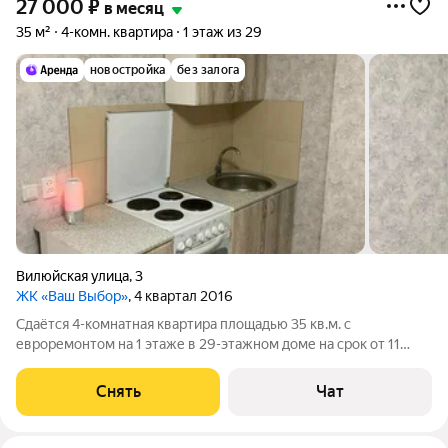
27 000
₽
в месяц
35 м²
4-комн. квартира
1 этаж из 29
новостройка
без залога
Вилюйская улица
,
3
ЖК «Ваш Выбор»
, 4 квартал 2016
Сдаётся 4-комнатная квартира площадью 35 кв.м. с
евроремонтом на 1 этаже в 29-этажном доме на срок от 11
месяцев. Из техники есть: Духовой шкаф Стиральная машина
Холодильник Дом - монолитный. Коммунальные услуги по
Снять
Чат
счетчикам оплачиваются