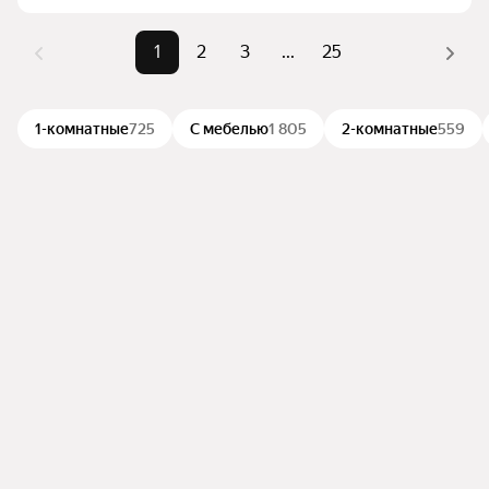
1
2
3
...
25
1-комнатные
725
С мебелью
1 805
2-комнатные
559