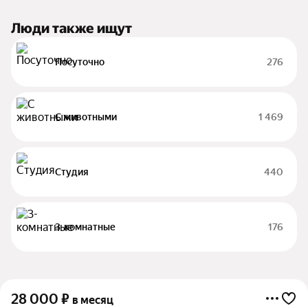
Люди также ищут
Посуточно
276
С животными
1 469
Студия
440
3-комнатные
176
28 000
₽
в месяц