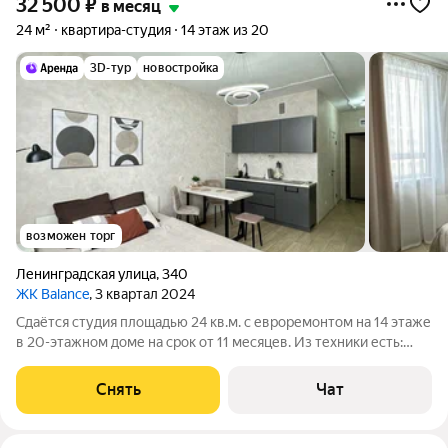
32 500
₽
в месяц
24 м²
квартира-студия
14 этаж из 20
3D-тур
новостройка
возможен торг
Ленинградская улица
,
340
ЖК Balance
, 3 квартал 2024
Сдаётся студия площадью 24 кв.м. с евроремонтом на 14 этаже
в 20-этажном доме на срок от 11 месяцев. Из техники есть:
Стиральная машина Холодильник Микроволновка Пылесос
Дом - монолитный, окна выходят во двор. В подъезде 3 лифта -
Снять
Чат
1 грузовой и 2