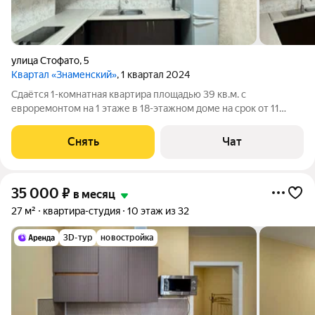
улица Стофато
,
5
Квартал «Знаменский»
, 1 квартал 2024
Сдаётся 1-комнатная квартира площадью 39 кв.м. с
евроремонтом на 1 этаже в 18-этажном доме на срок от 11
месяцев. Из техники есть: Телевизор Стиральная машина
Холодильник Микроволновка Пылесос Дом - панельный, окна
Снять
Чат
выходят во двор. В подъезде 2
35 000
₽
в месяц
27 м²
квартира-студия
10 этаж из 32
3D-тур
новостройка