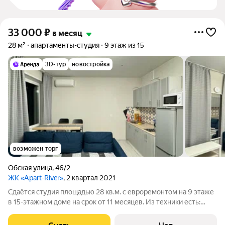
33 000
₽
в месяц
28 м²
апартаменты-студия
9 этаж из 15
3D-тур
новостройка
возможен торг
Обская улица
,
46/2
ЖК «Apart-River»
, 2 квартал 2021
Сдаётся студия площадью 28 кв.м. с евроремонтом на 9 этаже
в 15-этажном доме на срок от 11 месяцев. Из техники есть:
Телевизор Стиральная машина Холодильник Кондиционер
Микроволновка Дом - кирпичный, окна выходят во двор. Есть