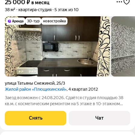
25 000
₽
в месяц
38 м²
квартира-студия
5 этаж из 10
3D-тур
новостройка
улица Татьяны Снежиной
,
25/3
Жилой район «Плющихинский»
, 4 квартал 2012
Заезд возможен с 24.08.2026. Сдаётся студия площадью 38
кв.м. с косметическим ремонтом на 5 этаже в 10-этажном
доме на срок от 11 месяцев. Из техники есть: Духовой шкаф
Стиральная машина Холодильник Дом - панельный, окна
Снять
Чат
выходят во двор. В