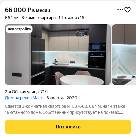
66 000
₽
в месяц
66,1 м²
3-комн. квартира
14 этаж из 16
новостройка
2-я Обская улица
,
71/1
Дом на реке «Маяк»
, 3 квартал 2020
Сдаётся 3-комнатная квартира № 537663, 66.1 м, на 14 этаже
16-этажного дома. Собственник присутствует на показах.
Коммунальные платежи включены в стоимость. Счетчики
оплачиваются отдельно. По условиям проживания: можно с
Позвонить
детьми, без питомцев. Срок