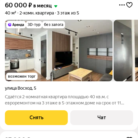
60 000
₽
в месяц
40 м²
2-комн. квартира
3 этаж из 5
3D-тур
без залога
возможен торг
улица Восход
,
5
Сдаётся 2-комнатная квартира площадью 40 кв.м. с
евроремонтом на 3 этаже в 5-этажном доме на срок от 11
месяцев. Из техники есть: Телевизор Духовой шкаф
Стиральная машина Холодильник Посудомоечная машина
Снять
Чат
Кондиционер Бойлер Микроволновка