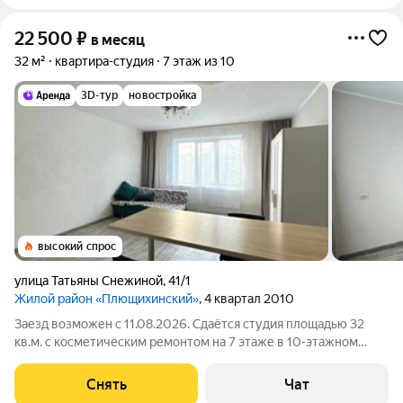
22 500
₽
в месяц
32 м²
квартира-студия
7 этаж из 10
3D-тур
новостройка
высокий спрос
улица Татьяны Снежиной
,
41/1
Жилой район «Плющихинский»
, 4 квартал 2010
Заезд возможен с 11.08.2026. Сдаётся студия площадью 32
кв.м. с косметическим ремонтом на 7 этаже в 10-этажном
доме на срок от 11 месяцев. Из техники есть: Стиральная
машина Холодильник Микроволновка Дом - панельный, окна
Снять
Чат
выходят на улицу. В