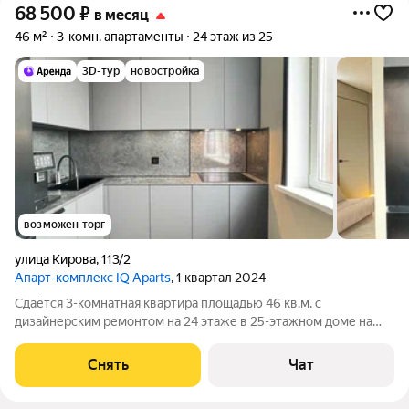
68 500
₽
в месяц
46 м²
3-комн. апартаменты
24 этаж из 25
3D-тур
новостройка
возможен торг
улица Кирова
,
113/2
Апарт-комплекс IQ Aparts
, 1 квартал 2024
Сдаётся 3-комнатная квартира площадью 46 кв.м. с
дизайнерским ремонтом на 24 этаже в 25-этажном доме на
срок от 11 месяцев. Из техники есть: Стиральная машина
Холодильник Посудомоечная машина Кондиционер Пылесос
Снять
Чат
Дом - монолитный, окна выходят на