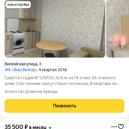
новостройка
Вилюйская улица
,
3
ЖК «Ваш Выбор»
, 4 квартал 2016
Сдаётся студия № 529510, 32.6 м, на 19 этаже 29-этажного
дома. Собственник присутствует на показах. В квартире не
солнечная сторона, летом находится очень комфортно.
Агентство Домклик Аренда
Коммунальные платежи оплачиваются отдельно. Счетчики
оплачиваются отдельно. По
Позвонить
35 500
₽
в месяц