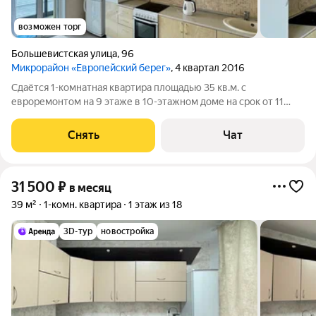
возможен торг
Большевистская улица
,
96
Микрорайон «Европейский берег»
, 4 квартал 2016
Сдаётся 1-комнатная квартира площадью 35 кв.м. с
евроремонтом на 9 этаже в 10-этажном доме на срок от 11
месяцев. Из техники есть: Телевизор Духовой шкаф
Стиральная машина Холодильник Дом - монолитный, окна
Снять
Чат
выходят на улицу. В подъезде 1 лифт - 1
31 500
₽
в месяц
39 м²
1-комн. квартира
1 этаж из 18
3D-тур
новостройка