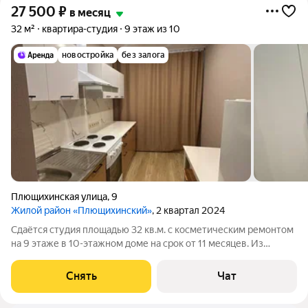
27 500
₽
в месяц
32 м²
квартира-студия
9 этаж из 10
новостройка
без залога
Плющихинская улица
,
9
Жилой район «Плющихинский»
, 2 квартал 2024
Сдаётся студия площадью 32 кв.м. с косметическим ремонтом
на 9 этаже в 10-этажном доме на срок от 11 месяцев. Из
техники есть: Телевизор Духовой шкаф Стиральная машина
Холодильник Бойлер В ванной комнате тёплый пол. Дом -
Снять
Чат
панельный, окна выходят