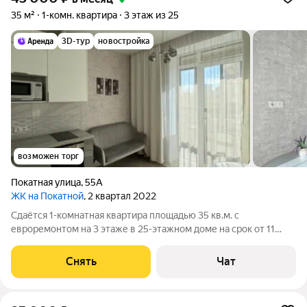
35 м²
1-комн. квартира
3 этаж из 25
3D-тур
новостройка
возможен торг
Покатная улица
,
55А
ЖК на Покатной
, 2 квартал 2022
Сдаётся 1-комнатная квартира площадью 35 кв.м. с
евроремонтом на 3 этаже в 25-этажном доме на срок от 11
месяцев. Из техники есть: Телевизор Духовой шкаф
Стиральная машина Холодильник Кондиционер Бойлер
Снять
Чат
Микроволновка Дом - кирпичный, окна