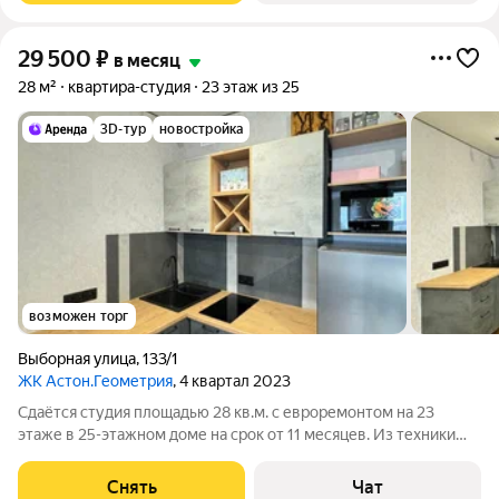
29 500
₽
в месяц
28 м²
квартира-студия
23 этаж из 25
3D-тур
новостройка
возможен торг
Выборная улица
,
133/1
ЖК Астон.Геометрия
, 4 квартал 2023
Сдаётся студия площадью 28 кв.м. с евроремонтом на 23
этаже в 25-этажном доме на срок от 11 месяцев. Из техники
есть: Телевизор Стиральная машина Холодильник Бойлер
Микроволновка Робот-пылесос Дом - монолитный, окна
Снять
Чат