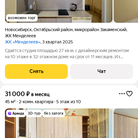
возможен торг
Новосибирск
,
Октябрьский район
,
микрорайон Закаменский
,
ЖК Менделеев
ЖК «Менделеев»
, 3 квартал 2025
Сдаётся студия площадью 27 кв.м. с дизайнерским ремонтом
на 10 этаже в 32-этажном доме на срок от 11 месяцев. Из
техники есть: Стиральная машина Холодильник Бойлер
Микроволновка Дом - монолитный, окна выходят во двор. Есть
Снять
Чат
консьерж. В подъезде 3
31 000
₽
в месяц
45 м²
2-комн. квартира
5 этаж из 10
3D-тур
без залога