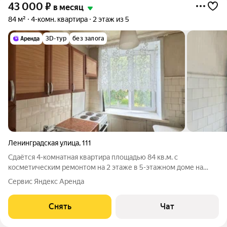
43 000
₽
в месяц
84 м²
4-комн. квартира
2 этаж из 5
3D-тур
без залога
Ленинградская улица
,
111
Сдаётся 4-комнатная квартира площадью 84 кв.м. с
косметическим ремонтом на 2 этаже в 5-этажном доме на
срок от 11 месяцев. Из техники есть: Духовой шкаф
Сервис Яндекс Аренда
Холодильник Пылесос Дом - кирпичный, окна выходят во двор.
Во дворе есть бесплатная парковка.
Снять
Чат