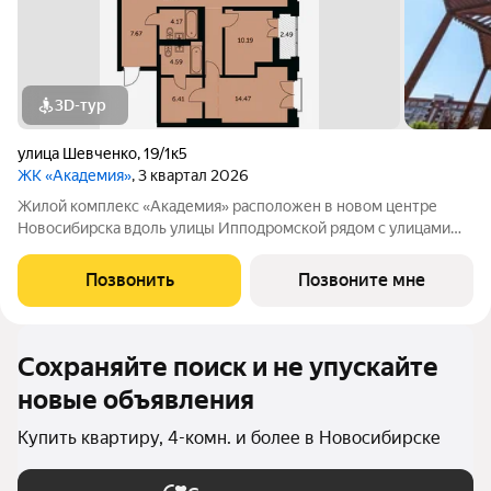
3D-тур
улица Шевченко
,
19/1к5
ЖК «Академия»
, 3 квартал 2026
Жилой комплекс «Академия» расположен в новом центре
Новосибирска вдоль улицы Ипподромской рядом с улицами
Кирова и Шевченко. Раньше здесь не было застройки, место
имеет чистую ауру. А в последние годы эта локация активно
Позвонить
Позвоните мне
развивается, превращаясь в
Сохраняйте поиск и не упускайте
новые объявления
Купить квартиру, 4-комн. и более в Новосибирске