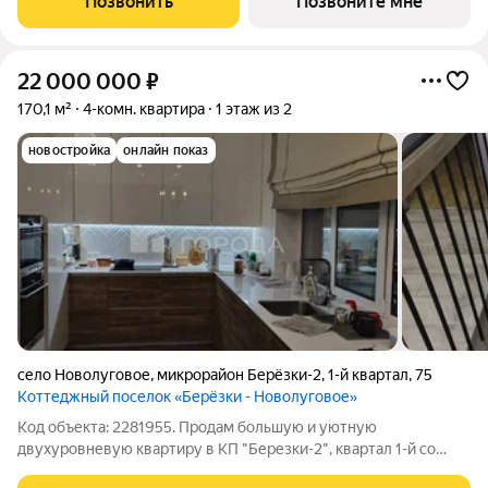
Позвонить
Позвоните мне
спальнями в
22 000 000
₽
170,1 м²
4-комн. квартира
1 этаж из 2
новостройка
онлайн показ
село Новолуговое
,
микрорайон Берёзки-2
,
1-й квартал
,
75
Коттеджный поселок «Берёзки - Новолуговое»
Код объекта: 2281955. Продам большую и уютную
двухуровневую квартиру в КП "Березки-2", квартал 1-й со
своим земельным участком (4 сотки) и гаражом на 2 машины