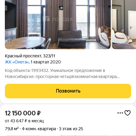
Красный проспект
,
323/11
ЖК «Онега»
, 1 квартал 2020
Код объекта: 1993432. Уникальное предложение в
Новосибирске: просторная четырёхкомнатная квартира
расположенная на двух этажах. Огромные витражные окна.
Очень светлая и просторная квартира. Полностью
Позвонить
укомплектованная техникой. Квартира расположена на
12 150 000
₽
от 43 647 ₽ в месяц
79,8 м²
4-комн. квартира
3 этаж из 25