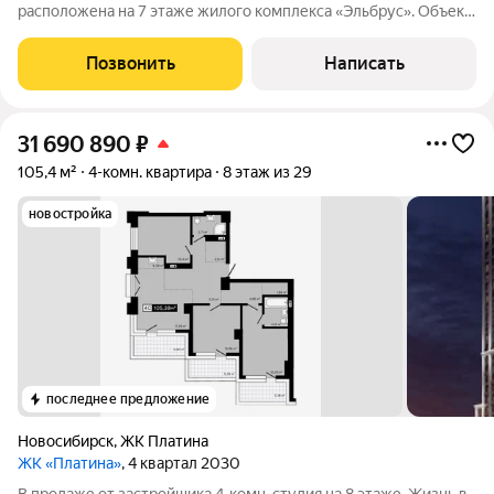
расположена на 7 этаже жилого комплекса «Эльбрус». Объект
отличается продуманной официально зарегистрированной
перепланировкой, что повышает комфорт проживания.
Позвонить
Написать
Квартира ориентирована на две стороны
31 690 890
₽
105,4 м²
4-комн. квартира
8 этаж из 29
новостройка
последнее предложение
Новосибирск
,
ЖК Платина
ЖК «Платина»
, 4 квартал 2030