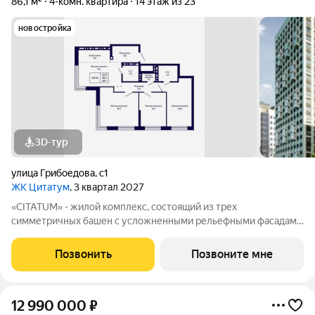
86,1 м²
4-комн. квартира
14 этаж из 23
новостройка
3D-тур
улица Грибоедова
,
с1
ЖК Цитатум
, 3 квартал 2027
«CITATUM» - жилой комплекс, состоящий из трех
симметричных башен с усложненными рельефными фасадами
(23, 8, 23 этажей), с единым пространством-стилобатом, в
котором расположится просторное дизайнерское лобби с
Позвонить
Позвоните мне
консьержем и мягкой зоной ожидания.
12 990 000
₽