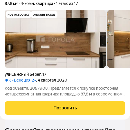
87,8 м²
4-комн. квартира
1 этаж из 17
новостройка
онлайн показ
улица Ясный Берег
,
17
ЖК «Венеция-2»
, 4 квартал 2020
Код объекта: 2057908. Предлагается к покупке просторная
четырехкомнатная квартира площадью 87,8 м в современном
жилом комплексе по адресу: ул. Ясный Берег, 17. Квартира
расположена на первом этаже дома 2020 года постройки и
Позвонить
станет отличным вариантом