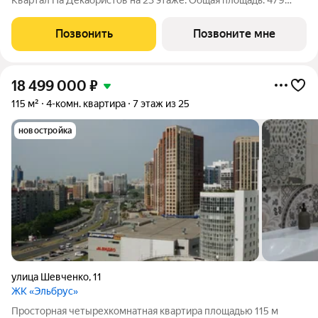
Квартал На Декабристов на 23 этаже. Общая площадь: 479
кв.м., жилая: 346.15 кв.м., площадь просторной кухни-гостиной:
40.12 кв.м. Квартира очень светлая, трехсторонняя, планировка
Позвонить
Позвоните мне
кoмфopтнa
18 499 000
₽
115 м²
4-комн. квартира
7 этаж из 25
новостройка
улица Шевченко
,
11
ЖК «Эльбрус»
Просторная четырехкомнатная квартира площадью 115 м