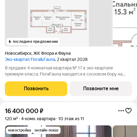
последнее предложение
Новосибирск
,
ЖК Флора и Фауна
Эко-квартал Flora&Fauna
, 2 квартал 2028
В продаже 4-комнатная квартира № 17 в эко-квартале
премиум-класса. FloraFauna находится в сосновом бору на
берегу Оби. И всего в 15 минутах от площади Калинина.
Территория 9,5 Га, двор-лес 6,6Га, беговые дорожки 2,5 км,
Позвонить
Позвоните мне
набережная, собственный выход
16 400 000
₽
120 м²
4-комн. квартира
10 этаж из 11
новостройка
онлайн показ