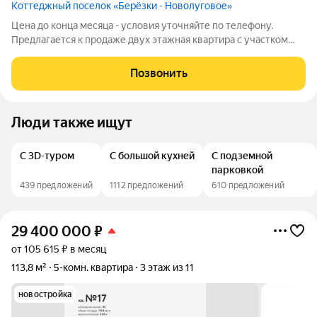
Коттеджный поселок «Берёзки - Новолуговое»
Цена до конца месяца - условия уточняйте по телефону.
Предлагается к продаже двух этажная квартира с участком
почти 4 сотки, в замечательном коттеджном поселке
"Березки". Построен в 2015г., находится зоне первой очереди
Позвонить
строительства. На первом этаже
Люди также ищут
С 3D-туром
С большой кухней
С подземной
парковкой
439 предложений
1112 предложений
610 предложений
29 400 000
₽
от 105 615 ₽ в месяц
113,8 м²
5-комн. квартира
3 этаж из 11
новостройка