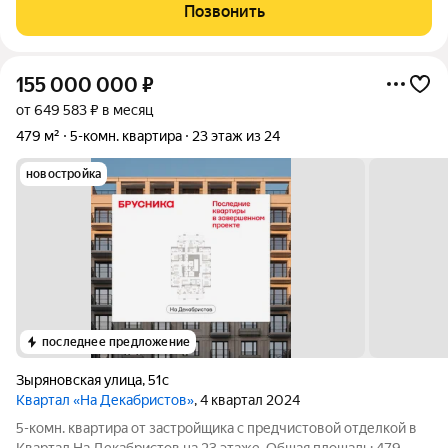
(34 м2)! Загородная жизнь со всеми городскими удобствами:
Позвонить
ГАЗ, центральная вода, закрытая
155 000 000
₽
от 649 583 ₽ в месяц
479 м²
5-комн. квартира
23 этаж из 24
новостройка
последнее предложение
Зыряновская улица
,
51с
Квартал «На Декабристов»
, 4 квартал 2024
5-комн. квартира от застройщика с предчистовой отделкой в