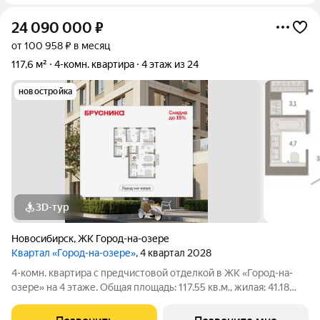
24 090 000
₽
от 100 958 ₽ в месяц
117,6 м²
4-комн. квартира
4 этаж из 24
новостройка
3D-тур
Новосибирск
,
ЖК Город-на-озере
Квартал «Город-на-озере»
, 4 квартал 2028
4-комн. квартира с предчистовой отделкой в ЖК «Город-на-
озере» на 4 этаже. Общая площадь: 117.55 кв.м., жилая: 41.18
кв.м., площадь просторной кухни-гостиной: 36.31 кв.м. Высота
потолков 3.0 м. Квартира с кухней-гостиной и четырьмя