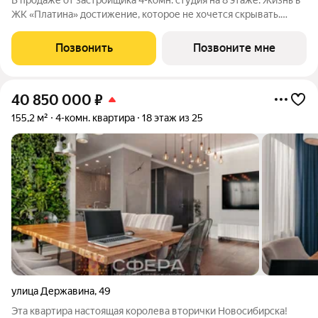
В продаже от застройщика 4-комн. студия на 8 этаже. Жизнь в
ЖК «Платина» достижение, которое не хочется скрывать.
Благодаря продуманному дизайну и выразительным
архитектурным формам, Платина становится для
Позвонить
Позвоните мне
Новосибирска знаковым проектом.
40 850 000
₽
155,2 м²
4-комн. квартира
18 этаж из 25
улица Державина
,
49
Эта квартира настоящая королева вторички Новосибирска!