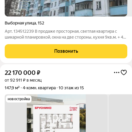
Выборная улица
,
152
Арт. 134512239 В продаже просторная, светлая квартира с
шикарной планировкой, окна на две стороны, кухня 9кв.м. + 4
изолированных комнаты. Вся дополнительная информация по
телефону. Приглашаем вас на просмотр по предварительной
Позвонить
договоренности.
22 170 000
₽
от 92 911 ₽ в месяц
147,9 м²
4-комн. квартира
10 этаж из 15
новостройка