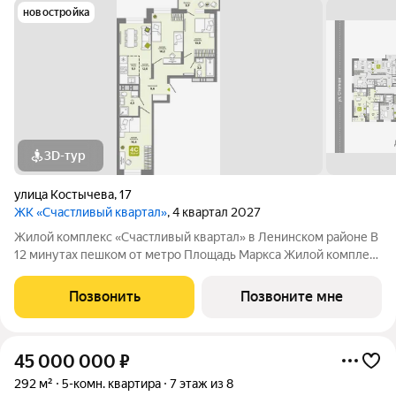
новостройка
3D-тур
улица Костычева
,
17
ЖК «Счастливый квартал»
, 4 квартал 2027
Жилой комплекс «Счастливый квартал» в Ленинском районе В
12 минутах пешком от метро Площадь Маркса Жилой комплекс
комфорт-класса из 4 домов с террасами на первых этажах: 3
дома по 25 этажей, один дом 6 этажей. Административное
Позвонить
Позвоните мне
здание на территории
45 000 000
₽
292 м²
5-комн. квартира
7 этаж из 8