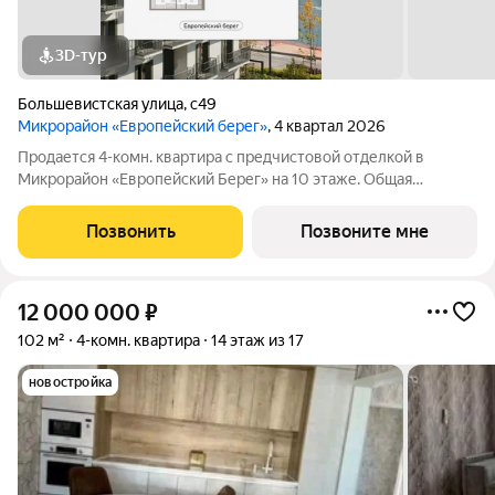
3D-тур
Большевистская улица
,
с49
Микрорайон «Европейский берег»
, 4 квартал 2026
Продается 4-комн. квартира с предчистовой отделкой в
Микрорайон «Европейский Берег» на 10 этаже. Общая
площадь: 147.85 кв.м., жилая: 63.68 кв.м., площадь просторной
кухни-гостиной: 35.79 кв.м. Угловая квартира, очень светлая,
Позвонить
Позвоните мне
естественная вентиляция
12 000 000
₽
102 м²
4-комн. квартира
14 этаж из 17
новостройка