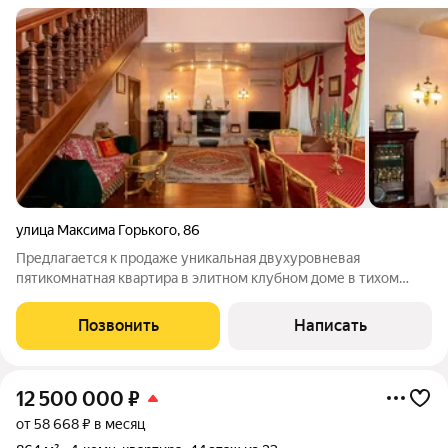
улица Максима Горького
,
86
Предлагается к продаже уникальная двухуровневая
пятикомнатная квартира в элитном клубном доме в тихом
центре Новосибирска. Дом рассчитан всего на 22 квартиры
приватность, статус и атмосфера спокойствия здесь
Позвонить
Написать
ощущаются с первых минут. Квартира
12 500 000
₽
от 58 668 ₽ в месяц