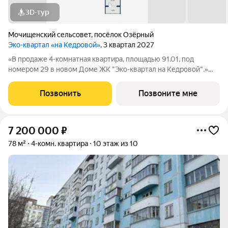
3D-тур
Мочищенский сельсовет
,
посёлок Озёрный
Эко-квартал «на Кедровой»
, 3 квартал 2027
«В продаже 4-комнатная квартира, площадью 91.01, под
номером 29 в новом Доме ЖК "Эко-квартал на Кедровой".»
Новый эко-квартал расположился на ул. Кедровой в тихом
месте, окруженный лесным массивом, всего в 12 минутах от
Позвонить
Позвоните мне
пл. Калинина. Это масштабный
7 200 000
₽
78 м²
4-комн. квартира
10 этаж из 10