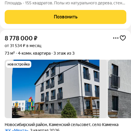
Площадь - 155 квадратов. Полы из натурального дерева, стены
изысканная декоративная штукатурка Здесь вы получаете: Три
спальни - одна из них мастер спальня, две ванные, две
Позвонить
просторные
8 778 000
₽
от 31 534 ₽ в месяц
73 м²
4-комн. квартира
3 этаж из 3
новостройка
Новосибирский район
,
Каменский сельсовет
,
село Каменка
ЖК «Мечта»
, 3 квартал 2026