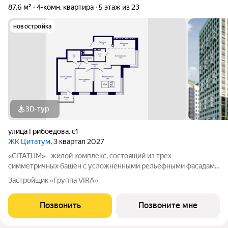
87,6 м²
4-комн. квартира
5 этаж из 23
новостройка
3D-тур
улица Грибоедова
,
с1
ЖК Цитатум
, 3 квартал 2027
«CITATUM» - жилой комплекс, состоящий из трех
симметричных башен с усложненными рельефными фасадами
(23, 8, 23 этажей), с единым пространством-стилобатом, в
Застройщик «Группа VIRA»
котором расположится просторное дизайнерское лобби с
консьержем и мягкой зоной ожидания.
Позвонить
Позвоните мне