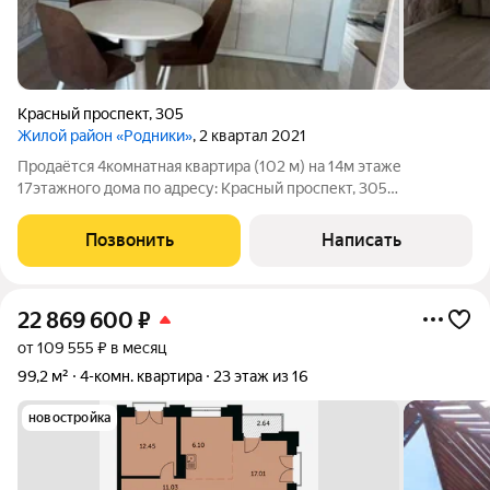
Красный проспект
,
305
Жилой район «Родники»
, 2 квартал 2021
Продаётся 4комнатная квартира (102 м) на 14м этаже
17этажного дома по адресу: Красный проспект, 305
(Калининский район). Изолированные комнаты, потолки 2,7 м,
евроремонт можно сразу жить. Квартира 102 м на Красном
Позвонить
Написать
проспекте: жизнь в ритме
22 869 600
₽
от 109 555 ₽ в месяц
99,2 м²
4-комн. квартира
23 этаж из 16
новостройка