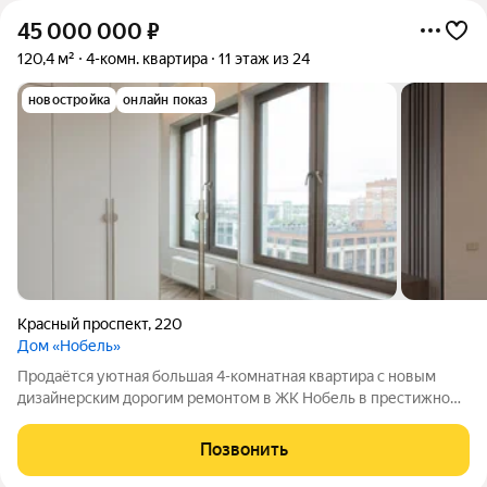
45 000 000
₽
120,4 м²
4-комн. квартира
11 этаж из 24
новостройка
онлайн показ
Красный проспект
,
220
Дом «Нобель»
Продаётся уютная большая 4-комнатная квартира с новым
дизайнерским дорогим ремонтом в ЖК Нобель в престижном
районе Новосибирска. Просторная и комфортная планировка:
Общая площадь 120,4 м с 3 спальнями, с огромной кухней-
Позвонить
гостиной, двумя санузлами.