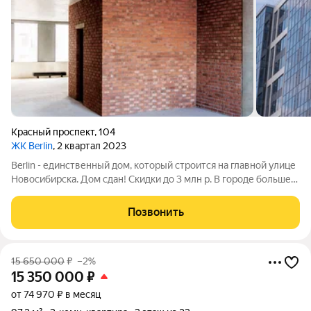
Красный проспект
,
104
ЖК Berlin
, 2 квартал 2023
Berlin - единственный дом, который строится на главной улице
Новосибирска. Дом сдан! Скидки до 3 млн р. В городе больше
нет возможности реализации новых проектов в аналогичной
близости к Красному проспекту! Каждая из квартир в доме
Позвонить
Berlin это
15 650 000
₽
–2%
15 350 000
₽
от 74 970 ₽ в месяц