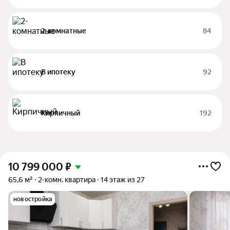
2-комнатные
84
В ипотеку
92
Кирпичный
192
10 799 000
₽
65,6 м²
2-комн. квартира
14 этаж из 27
новостройка