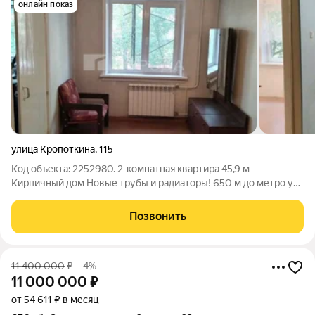
онлайн показ
улица Кропоткина
,
115
Код объекта: 2252980. 2-комнатная квартира 45,9 м
Кирпичный дом Новые трубы и радиаторы! 650 м до метро ул.
Кропоткина, 115 Надежная «двушка» в кирпичном доме с
полностью обновленными коммуникациями безопасно и
Позвонить
тепло! Продается уютная
11 400 000
₽
–4%
11 000 000
₽
от 54 611 ₽ в месяц