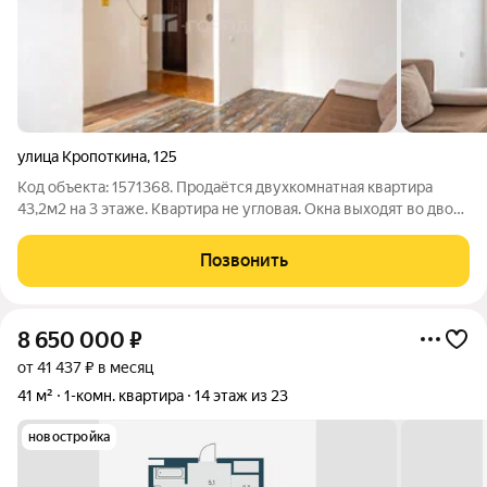
улица Кропоткина
,
125
Код объекта: 1571368. Продаётся двухкомнатная квартира
43,2м2 на 3 этаже. Квартира не угловая. Окна выходят во двор.
Также есть балкон, где можно наслаждаться свежим воздухом
и красивым видом на зеленый двор. Стены зашпаклеваны, на
Позвонить
полу линолеум,
8 650 000
₽
от 41 437 ₽ в месяц
41 м²
1-комн. квартира
14 этаж из 23
новостройка