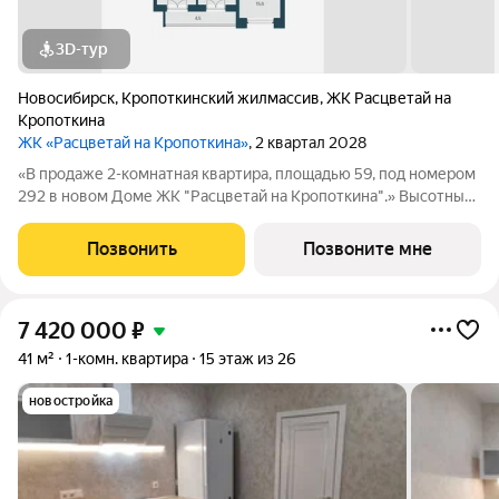
3D-тур
Новосибирск
,
Кропоткинский жилмассив
,
ЖК Расцветай на
Кропоткина
ЖК «Расцветай на Кропоткина»
, 2 квартал 2028
«В продаже 2-комнатная квартира, площадью 59, под номером
292 в новом Доме ЖК "Расцветай на Кропоткина".» Высотный
квартал «Расцветай на Кропоткина» расположился у
«Ельцовского парка» в 10 минутах от Красного проспекта.
Позвонить
Позвоните мне
Проект выделяется своей
7 420 000
₽
41 м²
1-комн. квартира
15 этаж из 26
новостройка