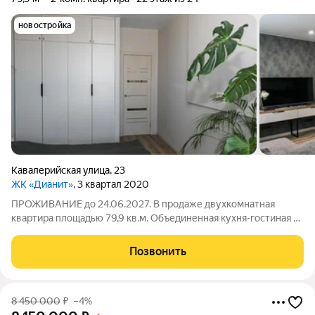
новостройка
Кавалерийская улица
,
23
ЖК «Дианит»
, 3 квартал 2020
ПРОЖИВАНИЕ до 24.06.2027. В продаже двухкомнатная
квартира площадью 79,9 кв.м. Объединенная кухня-гостиная с
выходом на балкон, изолированные комнаты, два сан.узла.
Ремонт выполнен в светлых оттенках. В стоимость квартиры
Позвонить
входит кухня: кухонный
8 450 000
₽
–4%