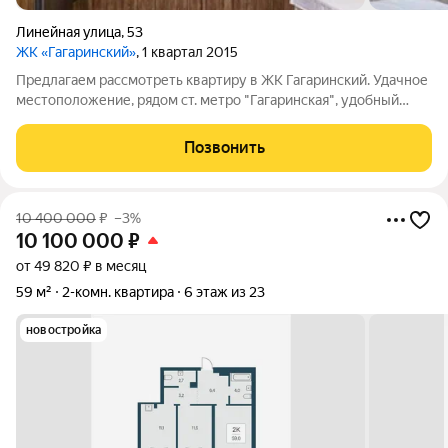
Линейная улица
,
53
ЖК «Гагаринский»
, 1 квартал 2015
Предлагаем рассмотреть квартиру в ЖК Гагаринский. Удачное
местоположение, рядом ст. метро "Гагаринская", удобный
выезд на Ипподромскую магистраль и улицу Кропоткина.
Территория ЖК огорожена, видеонаблюдение, консьерж,
Позвонить
наземный 2-х уровневый, и
10 400 000
₽
–3%
10 100 000
₽
от 49 820 ₽ в месяц
59 м²
2-комн. квартира
6 этаж из 23
новостройка