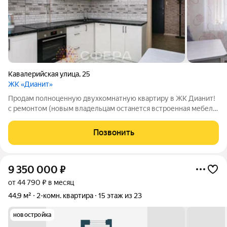
Кавалерийская улица
,
25
ЖК «Дианит»
Продам полноценную двухкомнатную квартиру в ЖК Дианит!
с ремонтом (новым владельцам останется встроенная мебель,
кухонный гарнитур) Преимущества жилого комплекса
Комфорт+ - Безопасность на высшем уровне. Закрытая
Позвонить
территория с круглосуточной охраной и
9 350 000
₽
от 44 790 ₽ в месяц
44,9 м²
2-комн. квартира
15 этаж из 23
новостройка