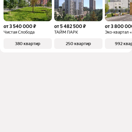
от 3 540 000 ₽
от 5 482 500 ₽
от 3 800 00
Чистая Слобода
ТАЙМ ПАРК
380 квартир
250 квартир
992 ква