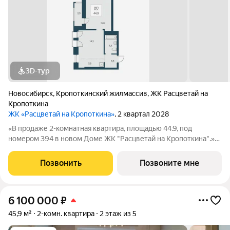
3D-тур
Новосибирск
,
Кропоткинский жилмассив
,
ЖК Расцветай на
Кропоткина
ЖК «Расцветай на Кропоткина»
, 2 квартал 2028
«В продаже 2-комнатная квартира, площадью 44.9, под
номером 394 в новом Доме ЖК "Расцветай на Кропоткина".»
Высотный квартал «Расцветай на Кропоткина» расположился у
«Ельцовского парка» в 10 минутах от Красного проспекта.
Позвонить
Позвоните мне
Проект выделяется своей
6 100 000
₽
45,9 м²
2-комн. квартира
2 этаж из 5