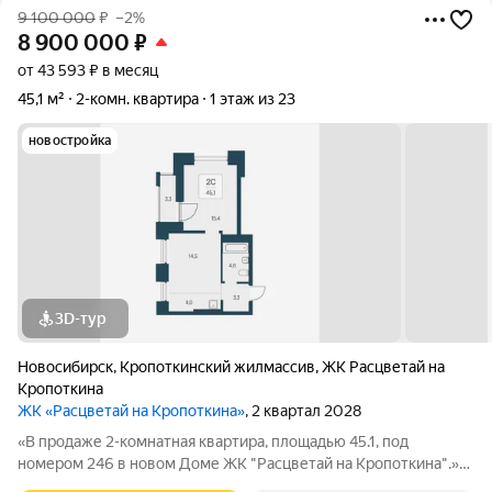
9 100 000
₽
–2%
8 900 000
₽
от 43 593 ₽ в месяц
45,1 м²
2-комн. квартира
1 этаж из 23
новостройка
3D-тур
Новосибирск
,
Кропоткинский жилмассив
,
ЖК Расцветай на
Кропоткина
ЖК «Расцветай на Кропоткина»
, 2 квартал 2028
«В продаже 2-комнатная квартира, площадью 45.1, под
номером 246 в новом Доме ЖК "Расцветай на Кропоткина".»
Высотный квартал «Расцветай на Кропоткина» расположился у