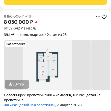
фильтрация воздуха. В доме
8 150 000
₽
–1%
8 050 000
₽
от 39 042 ₽ в месяц
39,1 м²
1-комн. квартира
2 этаж из 23
новостройка
3D-тур
Новосибирск
,
Кропоткинский жилмассив
,
ЖК Расцветай на
Кропоткина
ЖК «Расцветай на Кропоткина»
, 2 квартал 2028