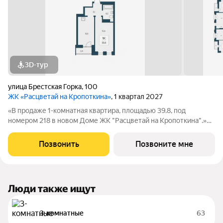
3D-тур
улица Брестская Горка
,
100
ЖК «Расцветай на Кропоткина»
, 1 квартал 2027
«В продаже 1-комнатная квартира, площадью 39.8, под
номером 218 в новом Доме ЖК "Расцветай на Кропоткина".»
Высотный квартал «Расцветай на Кропоткина» расположился у
«Ельцовского парка» в 10 минутах от Красного проспекта.
Позвонить
Позвоните мне
Проект выделяется своей
Люди также ищут
3-комнатные
63