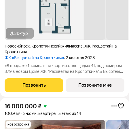
3D-тур
Новосибирск
,
Кропоткинский жилмассив
,
ЖК Расцветай на
Кропоткина
ЖК «Расцветай на Кропоткина»
, 2 квартал 2028
«В продаже 1-комнатная квартира, площадью 41, под номером
379 в новом Доме ЖК "Расцветай на Кропоткина".» Высотный
квартал «Расцветай на Кропоткина» расположился у
«Ельцовского парка» в 10 минутах от Красного проспекта.
Позвонить
Позвоните мне
Проект выделяется своей
16 000 000
₽
100,9 м²
3-комн. квартира
5 этаж из 14
новостройка