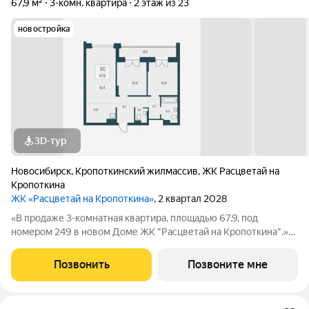
67,9 м²
3-комн. квартира
2 этаж из 23
новостройка
3D-тур
Новосибирск
,
Кропоткинский жилмассив
,
ЖК Расцветай на
Кропоткина
ЖК «Расцветай на Кропоткина»
, 2 квартал 2028
«В продаже 3-комнатная квартира, площадью 67.9, под
номером 249 в новом Доме ЖК "Расцветай на Кропоткина".»
Высотный квартал «Расцветай на Кропоткина» расположился у
«Ельцовского парка» в 10 минутах от Красного проспекта.
Позвонить
Позвоните мне
Проект выделяется своей