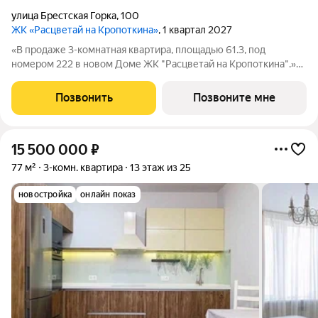
улица Брестская Горка
,
100
ЖК «Расцветай на Кропоткина»
, 1 квартал 2027
«В продаже 3-комнатная квартира, площадью 61.3, под
номером 222 в новом Доме ЖК "Расцветай на Кропоткина".»
Высотный квартал «Расцветай на Кропоткина» расположился у
«Ельцовского парка» в 10 минутах от Красного проспекта.
Позвонить
Позвоните мне
Проект выделяется своей
15 500 000
₽
77 м²
3-комн. квартира
13 этаж из 25
новостройка
онлайн показ