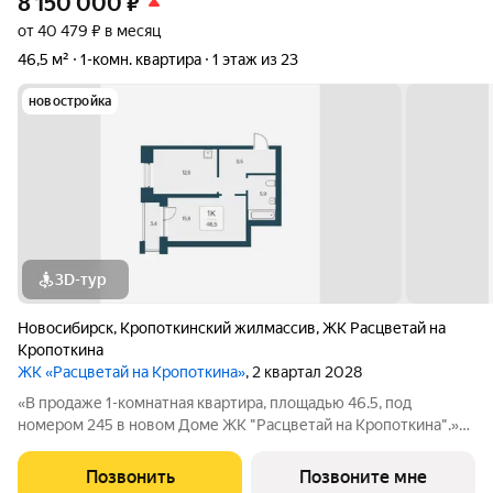
8 150 000
₽
от 40 479 ₽ в месяц
46,5 м²
1-комн. квартира
1 этаж из 23
новостройка
3D-тур
Новосибирск
,
Кропоткинский жилмассив
,
ЖК Расцветай на
Кропоткина
ЖК «Расцветай на Кропоткина»
, 2 квартал 2028
«В продаже 1-комнатная квартира, площадью 46.5, под
номером 245 в новом Доме ЖК "Расцветай на Кропоткина".»
Высотный квартал «Расцветай на Кропоткина» расположился у
«Ельцовского парка» в 10 минутах от Красного проспекта.
Позвонить
Позвоните мне
Проект выделяется своей