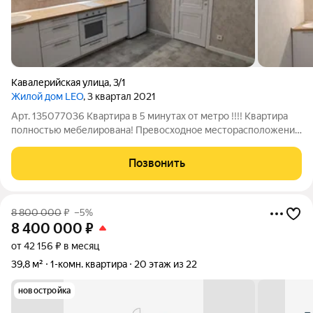
Кавалерийская улица
,
3/1
Жилой дом LEO
, 3 квартал 2021
Арт. 135077036 Квартира в 5 минутах от метро !!!! Квартира
полностью мебелирована! Превосходное месторасположение
дома, один из лучших районов города: дом находится в двух
минутах от центральной улицы города - Красного проспекта,
Позвонить
между двух станций
8 800 000
₽
–5%
8 400 000
₽
от 42 156 ₽ в месяц
39,8 м²
1-комн. квартира
20 этаж из 22
новостройка