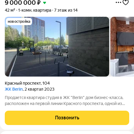
9 000 000
₽
42 м²
1-комн. квартира
7 этаж из 14
новостройка
Красный проспект
,
104
ЖК Berlin
, 2 квартал 2023
Продается квартира студия в ЖК "Berlin" дом бизнес-класса,
расположен на первой линии Красного проспекта, одной из
последних возможных мест застройки центральной улицы
Новосибирска. Квартира имеет свободную планировку,
Позвонить
высокие потолки 3 метра,