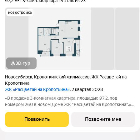
97,2 м²
3-комн. квартира
3 этаж из 23
новостройка
3D-тур
Новосибирск
,
Кропоткинский жилмассив
,
ЖК Расцветай на
Кропоткина
ЖК «Расцветай на Кропоткина»
, 2 квартал 2028
«В продаже 3-комнатная квартира, площадью 97.2, под
номером 260 в новом Доме ЖК "Расцветай на Кропоткина".»
Высотный квартал «Расцветай на Кропоткина» расположился у
«Ельцовского парка» в 10 минутах от Красного проспекта.
Позвонить
Позвоните мне
Проект выделяется своей