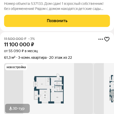
Номер объекта: 537133. Дом сдан! 1 взрослый собственник!
без обременения! Рядом с домом находятся детские сады
№101 Журавушка и №59 Золотой петушок, а также средняя
общеобразовательная школа №85. В пешей доступности
Позвонить
расположена клиническая
11 500 000
₽
–3%
11 100 000
₽
от 55 090 ₽ в месяц
61,3 м²
3-комн. квартира
20 этаж из 22
новостройка
3D-тур