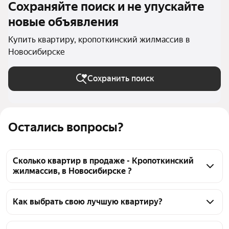
Сохраняйте поиск и не упускайте
новые объявления
Купить квартиру, кропоткинский жилмассив в
Новосибирске
Сохранить поиск
Остались вопросы?
Сколько квартир в продаже - Кропоткинский
жилмассив, в Новосибирске ?
На Яндекс Недвижимости в продаже - 
Кропоткинский жилмассив, в Новосибирске 249 
Как выбрать свою лучшую квартиру?
квартир, из них 2 объявления от собственников, 
Чтобы купить квартиру Кропоткинский жилмассив, 
106 объявлений от агентств, 141 объявление от 