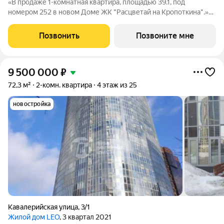
«В продаже 1-комнатная квартира, площадью 39.1, под
номером 252 в новом Доме ЖК "Расцветай на Кропоткина".»
Высотный квартал «Расцветай на Кропоткина» расположился у
«Ельцовского парка» в 10 минутах от Красного проспекта.
Позвонить
Позвоните мне
Проект выделяется своей
9 500 000
₽
72,3 м²
2-комн. квартира
4 этаж из 25
новостройка
Кавалерийская улица
,
3/1
Жилой дом LEO
, 3 квартал 2021