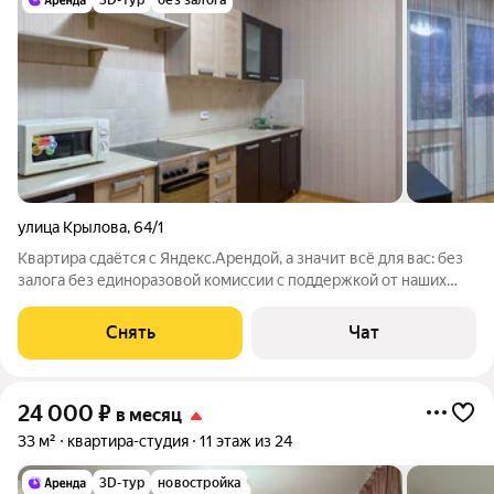
3D-тур
без залога
улица Крылова
,
64/1
Квартира сдаётся с Яндекс.Арендой, а значит всё для вас: без
залога без единоразовой комиссии с поддержкой от наших
специалистов в процессе проживания. Мы можем показать
вам квартиру онлайн - благодаря уникальному 3Д туру - это
Снять
Чат
так же детально,
24 000
₽
в месяц
33 м²
квартира-студия
11 этаж из 24
3D-тур
новостройка