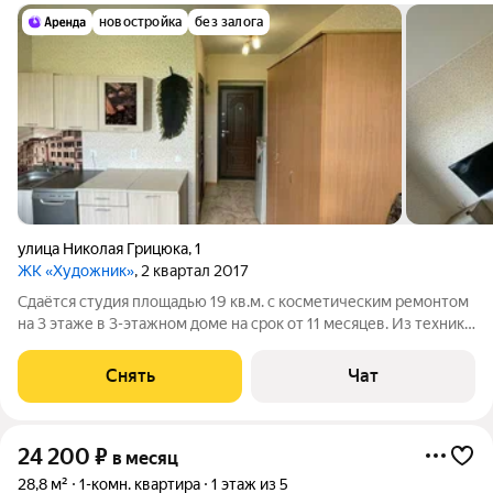
новостройка
без залога
улица Николая Грицюка
,
1
ЖК «Художник»
, 2 квартал 2017
Сдаётся студия площадью 19 кв.м. с косметическим ремонтом
на 3 этаже в 3-этажном доме на срок от 11 месяцев. Из техники
есть: Телевизор Духовой шкаф Стиральная машина
Холодильник Посудомоечная машина Бойлер Дом -
Снять
Чат
панельный. Коммунальные услуги
24 200
₽
в месяц
28,8 м²
1-комн. квартира
1 этаж из 5