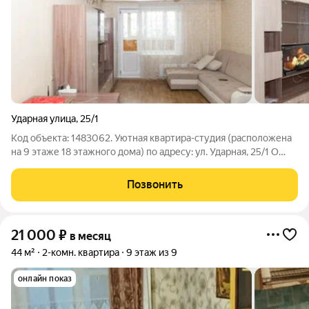
Ударная улица
,
25/1
Код объекта: 1483062. Уютная квартира-студия (расположена
на 9 этаже 18 этажного дома) по адресу: ул. Ударная, 25/1 О
ДОМЕ: Панельный Чистый подъезд. Хорошие спокойные
соседи, безопасный и уютный район. О КВАРТИРЕ: Квартира
Позвонить
светлая, просторная и
21 000
₽
в месяц
44 м²
2-комн. квартира
9 этаж из 9
онлайн показ