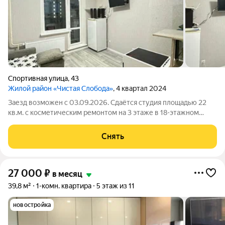
Спортивная улица
,
43
Жилой район «Чистая Слобода»
, 4 квартал 2024
Заезд возможен с 03.09.2026. Сдаётся студия площадью 22
кв.м. с косметическим ремонтом на 3 этаже в 18-этажном
доме на срок от 11 месяцев. Из техники есть: Телевизор
Духовой шкаф Стиральная машина Холодильник
Снять
Микроволновка Дом - панельный, окна
27 000
₽
в месяц
39,8 м²
1-комн. квартира
5 этаж из 11
новостройка