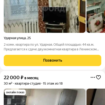
Ударная улица
,
25
2 комн. квартира по ул. Ударная. Общей площадью: 44 кв.м.
Предлагается к сдаче двухкомнатная квартира в Ленинском
районе! В квартире есть основная мебель и бытовая техника
для проживания. В шаговой доступности школа, детский сад,
Позвонить
остановка
22 000
₽
в месяц
30 м²
квартира-студия
15 этаж из 18
онлайн показ