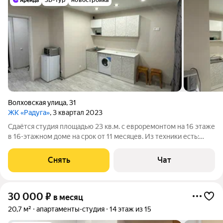
3D-тур
новостройка
Волховская улица
,
31
ЖК «Радуга»
, 3 квартал 2023
Сдаётся студия площадью 23 кв.м. с евроремонтом на 16 этаже
в 16-этажном доме на срок от 11 месяцев. Из техники есть:
Стиральная машина Холодильник Микроволновка Дом -
кирпичный, окна выходят на улицу. В подъезде 2 лифта - 1
Снять
Чат
грузовой и 1
30 000
₽
в месяц
20,7 м²
апартаменты-студия
14 этаж из 15