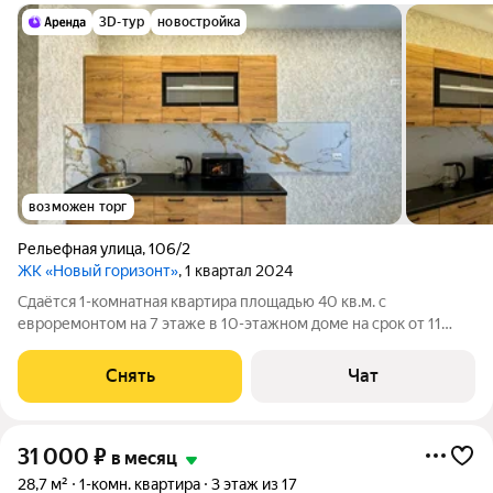
3D-тур
новостройка
возможен торг
Рельефная улица
,
106/2
ЖК «Новый горизонт»
, 1 квартал 2024
Сдаётся 1-комнатная квартира площадью 40 кв.м. с
евроремонтом на 7 этаже в 10-этажном доме на срок от 11
месяцев. Из техники есть: Телевизор Стиральная машина
Холодильник Микроволновка Дом - монолитный, окна выходят
Снять
Чат
во двор. В подъезде 1 лифт - 1
31 000
₽
в месяц
28,7 м²
1-комн. квартира
3 этаж из 17