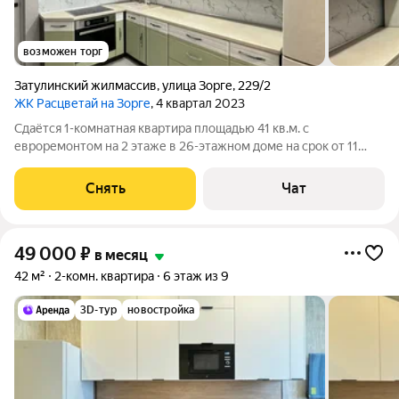
возможен торг
Затулинский жилмассив
,
улица Зорге
,
229/2
ЖК Расцветай на Зорге
, 4 квартал 2023
Сдаётся 1-комнатная квартира площадью 41 кв.м. с
евроремонтом на 2 этаже в 26-этажном доме на срок от 11
месяцев. Из техники есть: Телевизор Духовой шкаф
Стиральная машина Холодильник Бойлер Дом - кирпичный,
Снять
Чат
окна выходят во двор. В подъезде 3
49 000
₽
в месяц
42 м²
2-комн. квартира
6 этаж из 9
3D-тур
новостройка