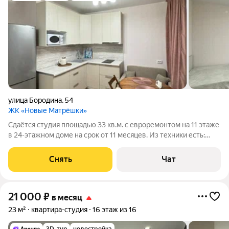
улица Бородина
,
54
ЖК «Новые Матрёшки»
Сдаётся студия площадью 33 кв.м. с евроремонтом на 11 этаже
в 24-этажном доме на срок от 11 месяцев. Из техники есть:
Стиральная машина Холодильник Микроволновка Дом -
монолитный, окна выходят во двор. В подъезде 2 лифта - 2
Снять
Чат
грузовых и 0
21 000
₽
в месяц
23 м²
квартира-студия
16 этаж из 16