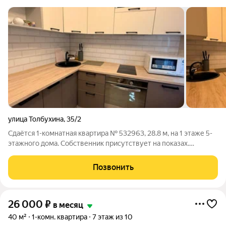
улица Толбухина
,
35/2
Сдаётся 1-комнатная квартира № 532963, 28.8 м, на 1 этаже 5-
этажного дома. Собственник присутствует на показах.
Коммунальные платежи включены в стоимость. Счетчики
оплачиваются отдельно. По условиям проживания: можно с
Позвонить
детьми, без питомцев. Срок
26 000
₽
в месяц
40 м²
1-комн. квартира
7 этаж из 10