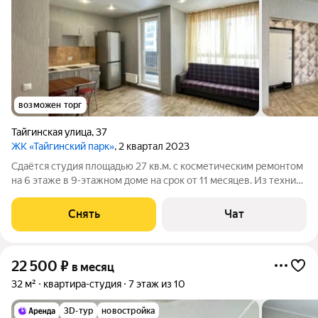
возможен торг
Тайгинская улица
,
37
ЖК «Тайгинский парк»
, 2 квартал 2023
Сдаётся студия площадью 27 кв.м. с косметическим ремонтом
на 6 этаже в 9-этажном доме на срок от 11 месяцев. Из техники
есть: Стиральная машина Холодильник Дом - кирпичный, окна
выходят во двор. В подъезде 1 лифт - 1 грузовой и 0
Снять
Чат
пассажирских. Во
22 500
₽
в месяц
32 м²
квартира-студия
7 этаж из 10
3D-тур
новостройка