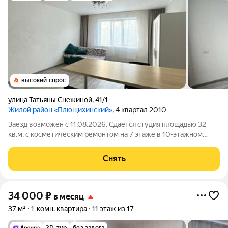
высокий спрос
улица Татьяны Снежиной
,
41/1
Жилой район «Плющихинский»
, 4 квартал 2010
Заезд возможен с 11.08.2026. Сдаётся студия площадью 32
кв.м. с косметическим ремонтом на 7 этаже в 10-этажном
доме на срок от 11 месяцев. Из техники есть: Стиральная
машина Холодильник Микроволновка Дом - панельный, окна
Снять
выходят на улицу. В
34 000
₽
в месяц
37 м²
1-комн. квартира
11 этаж из 17