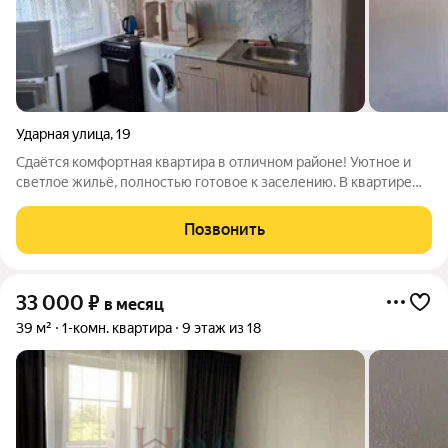
Ударная улица
,
19
Сдаётся комфортная квартира в отличном районе! Уютное и
светлое жильё, полностью готовое к заселению. В квартире
есть всё необходимое для комфортной жизни: удобная
мебель, техника и функциональная планировка. Приглашаем к
Позвонить
просмотру! Арт. 140827871
33 000
₽
в месяц
39 м²
1-комн. квартира
9 этаж из 18