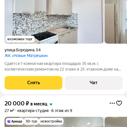
возможен торг
улица Бородина
,
54
ЖК «Новые Матрёшки»
Сдаётся 1-комнатная квартира площадью 35 кв.м. с
косметическим ремонтом на 22 этаже в 25-этажном доме на
срок от 11 месяцев. Из техники есть: Духовой шкаф Стиральная
машина Холодильник Дом - кирпичный, окна выходят во двор.
Снять
Чат
В подъезде 2 лифта - 2
20 000
₽
в месяц
27 м²
квартира-студия
6 этаж из 9
3D-тур
новостройка