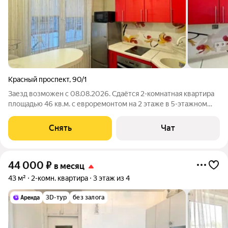
Красный проспект
,
90/1
Заезд возможен с 08.08.2026. Сдаётся 2-комнатная квартира
площадью 46 кв.м. с евроремонтом на 2 этаже в 5-этажном
доме на срок от 11 месяцев. Из техники есть: Духовой шкаф
Стиральная машина Холодильник Микроволновка Дом -
Снять
Чат
панельный, окна выходят
44 000
₽
в месяц
43 м²
2-комн. квартира
3 этаж из 4
3D-тур
без залога