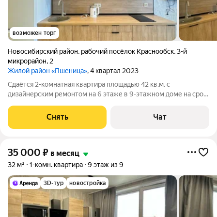
возможен торг
Новосибирский район
,
рабочий посёлок Краснообск
,
3-й
микрорайон
,
2
Жилой район «Пшеница»
, 4 квартал 2023
Сдаётся 2-комнатная квартира площадью 42 кв.м. с
дизайнерским ремонтом на 6 этаже в 9-этажном доме на срок
от 11 месяцев. Из техники есть: Телевизор Стиральная машина
Холодильник Посудомоечная машина Кондиционер Бойлер
Снять
Чат
Микроволновка Дом -
35 000
₽
в месяц
32 м²
1-комн. квартира
9 этаж из 9
3D-тур
новостройка