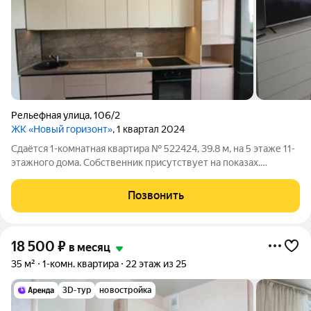
Рельефная улица
,
106/2
ЖК «Новый горизонт»
, 1 квартал 2024
Сдаётся 1-комнатная квартира № 522424, 39.8 м, на 5 этаже 11-
этажного дома. Собственник присутствует на показах.
Коммунальные платежи оплачиваются отдельно. Счетчики
оплачиваются отдельно. По условиям проживания: можно с
Позвонить
детьми, можно с питомцами.
18 500
₽
в месяц
35 м²
1-комн. квартира
22 этаж из 25
3D-тур
новостройка