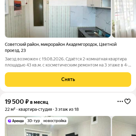
Советский район
,
микрорайон Академгородок
,
Цветной
проезд
,
23
Заезд возможен с 19.08.2026. Сдаётся 2-комнатная квартира
площадью 43 кв.м. с косметическим ремонтом на 3 этаже в 4-
этажном доме на срок от 11 месяцев. Из техники есть:
Телевизор Духовой шкаф Стиральная машина Холодильник
Снять
Пылесос Дом -
19 500
₽
в месяц
22 м²
квартира-студия
3 этаж из 18
3D-тур
новостройка