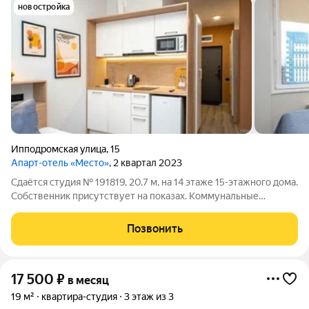
новостройка
Ипподромская улица
,
15
Апарт-отель «Место»
, 2 квартал 2023
Сдаётся студия № 191819, 20.7 м, на 14 этаже 15-этажного дома.
Собственник присутствует на показах. Коммунальные
платежи включены в стоимость. Счетчики оплачиваются
отдельно. По условиям проживания: без детей, без питомцев.
Позвонить
Из техники в квартире:
17 500
₽
в месяц
19 м²
квартира-студия
3 этаж из 3