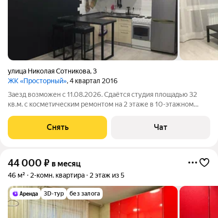
улица Николая Сотникова
,
3
ЖК «Просторный»
, 4 квартал 2016
Заезд возможен с 11.08.2026. Сдаётся студия площадью 32
кв.м. с косметическим ремонтом на 2 этаже в 10-этажном
доме на срок от 11 месяцев. Из техники есть: Духовой шкаф
Стиральная машина Холодильник Микроволновка Дом -
Снять
Чат
панельный. В подъезде 2
44 000
₽
в месяц
46 м²
2-комн. квартира
2 этаж из 5
3D-тур
без залога