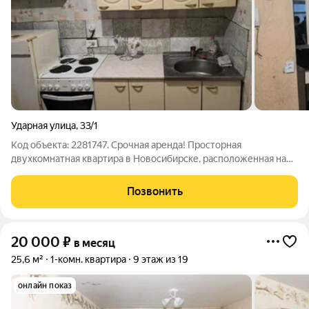
Ударная улица
,
33/1
Код объекта: 2281747. Срочная аренда! Просторная
двухкомнатная квартира в Новосибирске, расположенная на
Ударной улице, 33/1. Кирпичный дом 1990 года постройки
гарантирует надёжность и хорошую тепло- и шумоизоляцию.
Позвонить
Квартира находится на втором этаже
20 000
₽
в месяц
25,6 м²
1-комн. квартира
9 этаж из 19
онлайн показ