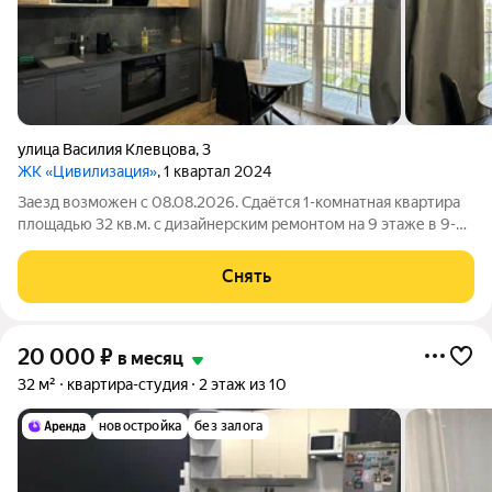
улица Василия Клевцова
,
3
ЖК «Цивилизация»
, 1 квартал 2024
Заезд возможен с 08.08.2026. Сдаётся 1-комнатная квартира
площадью 32 кв.м. с дизайнерским ремонтом на 9 этаже в 9-
этажном доме на срок от 11 месяцев. Из техники есть:
Телевизор Духовой шкаф Стиральная машина Холодильник
Снять
Кондиционер Бойлер
20 000
₽
в месяц
32 м²
квартира-студия
2 этаж из 10
новостройка
без залога