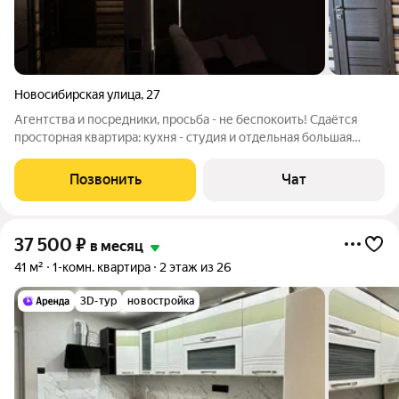
Новосибирская улица
,
27
Агентства и посредники, просьба - не беспокоить! Сдаётся
просторная квартира: кухня - студия и отдельная большая
спальня (третья комната будет закрыта под наши вещи).
Квартира полностью готова к проживанию, уютили для себя с
Позвонить
Чат
любовью, сейчас сами в
37 500
₽
в месяц
41 м²
1-комн. квартира
2 этаж из 26
3D-тур
новостройка