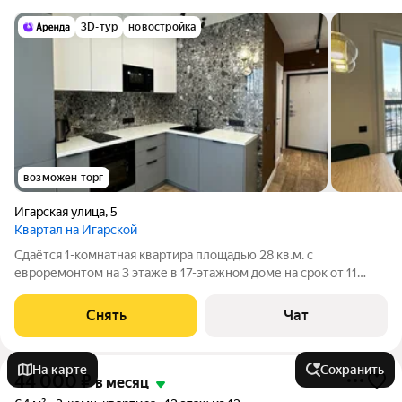
3D-тур
новостройка
возможен торг
Игарская улица
,
5
Квартал на Игарской
Сдаётся 1-комнатная квартира площадью 28 кв.м. с
евроремонтом на 3 этаже в 17-этажном доме на срок от 11
месяцев. Из техники есть: Телевизор Духовой шкаф
Стиральная машина Холодильник Посудомоечная машина
Снять
Чат
Бойлер Микроволновка Дом - панельный,
На карте
Сохранить
44 000
₽
в месяц