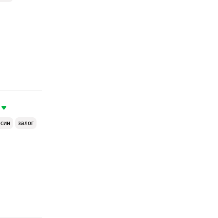
ссии
залог