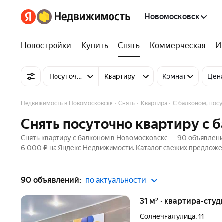
Новомосковск
Новостройки
Купить
Снять
Коммерческая
И
Посуточно
Квартиру
Комнат
Цен
Недвижимость в Новомосковске
Снять
Квартира
С балконом, пос
Снять посуточно квартиру с 
Снять квартиру с балконом в Новомосковске — 90 объявлений
6 000 ₽ на Яндекс Недвижимости. Каталог свежих предложен
90 объявлений:
по актуальности
31 м² · квартира-студ
Солнечная улица
,
11