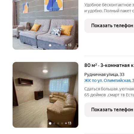
Удобное бесконтактное з
и удобно. Полный пакет
Выставим счет на оплат
документы. Спец цена от
Показать телефон
х человек.
+
18
80 м² · 3-комнатная 
Рудничная улица
,
33
ЖК по ул. Олимпийская
,
Сдаться большая ,уютная
65 дюймов ,смарт тв Ест
Квартира находится в 
Показать телефон
+
13