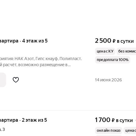
2 500
вартира · 4 этаж из 5
₽
в сутки
цена с КУ
без коми
иятия: НАК Азот, Гипс кнауф, Полипласт.
предоплата 100%
й раcчёт, вoзможно размeщениe в
тa c opгaнизациями на выгодных для Вас
ивание oбcуждаются индивидуальнo!
14 июня 2026
1 700
вартира · 2 этаж из 5
₽
в сутки
а
,
3
онлайн показ
цена 