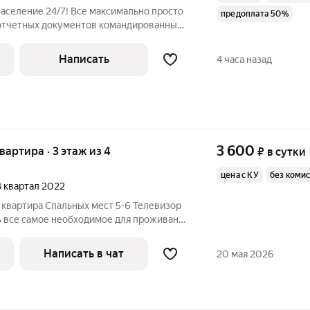
аселение 24/7! Все максимально просто
предоплата 50%
 отчетных документов командированным:
у, предоставляем акты/закрывающие
 3-х дней. Возможность проживание до 3-
Написать
4 часа назад
3 600
квартира · 3 этаж из 4
₽
в сутки
цена с КУ
без коми
 3 квартал 2022
 квартира Спальных мест 5-6 Телевизор
ь все самое необходимое для проживания
Удобном расположении к ЗАВОДАМ
Написать в чат
20 мая 2026