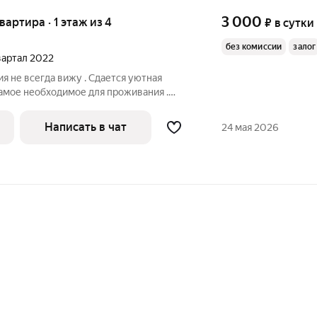
3 000
квартира · 1 этаж из 4
₽
в сутки
без комиссии
залог
квартал 2022
я не всегда вижу . Сдается уютная
самое необходимое для проживания .
 квартиры для КОМАНДИРОВАННЫХ .
и по расчетному счету /нал ,безнал
Написать в чат
24 мая 2026