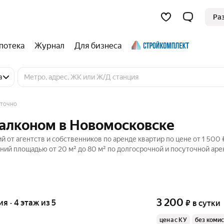
Ра
потека
Журнал
Для бизнеса
а
уточно
балконом в Новомосковске
 от агентств и собственников по аренде квартир по цене от 1 500 
ий площадью от 20 м² до 80 м² по долгосрочной и посуточной аре
3 200
ия · 4 этаж из 5
₽
в сутки
цена с КУ
без коми