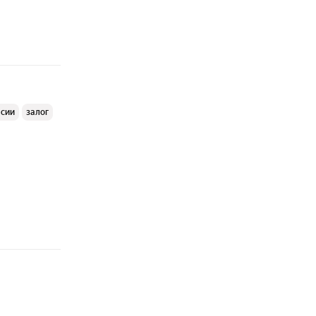
ссии
залог