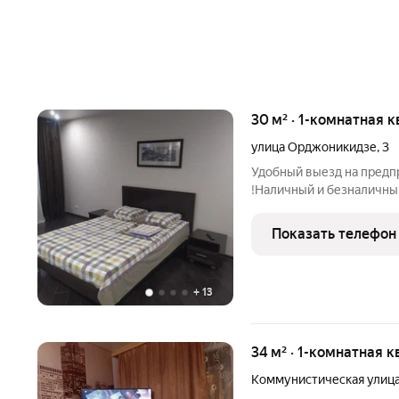
30 м² · 1-комнатная к
улица Орджоникидзе
,
3
Удобный выезд на предпр
!Haличный и безналичны
чаcтнoй гocтинице, paбо
уcлoвияx. Цены нa пpoж
Показать телефон
Прeдocтaвляются
+
13
34 м² · 1-комнатная к
Коммунистическая улиц