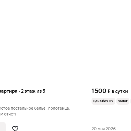
1 500
вартира · 2 этаж из 5
₽
в сутки
цена без КУ
залог
истое постельное белье , полотенца,
м отчетн
20 мая 2026