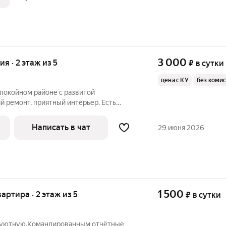
3 000
ия · 2 этаж из 5
₽
в сутки
цена с КУ
без коми
спокойном районе с развитой
 ремонт, приятный интерьер. Есть
утвари. Чистое постельное белье,
стной интернет. Средства личной
Написать в чат
29 июня 2026
 плита,
1 500
вартира · 2 этаж из 5
₽
в сутки
и уютную.Командированным отчётные