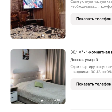
Сдам уютную чистую ква
необходимым для комфо
телевизор, машанка-автом
,ОТЧЕТНЫЕ ДОКУМЕНТЫ
Показать телефон
+
3
30,1 м² · 1-комнатная
Донская улица
,
3
Сдам квартиру на сутки 
праздники с 30 .12. по 09.
следующего дня. Не сдае
Показать телефон
+
16