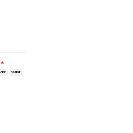
ссии
залог