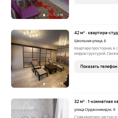
+
15
42 м² · квартира-студ
Школьная улица
,
6
Квартира просторная, в 
инфраструктурой. Свежий
балкон. Много кухонной 
полотенца. Высокоскоро
Показать телефон
гигиены. Микроволновка,
+
14
32 м² · 1-комнатная к
улица Орджоникидзе
,
9
Сдам квартиру чистую 