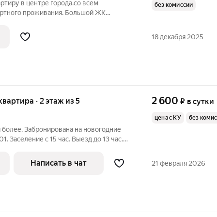
ртиру в центре города.со всем
без комиссии
ртного проживания. Большой ЖК
ат, микроволновка, wi-fi, утюг
. РАЗВИТАЯ ИНФРАСТРУКТУРА.
18 декабря 2025
2 600
 квартира · 2 этаж из 5
₽
в сутки
цена с КУ
без коми
и более. Забронирована на новогодние
01. Заселение с 15 час. Выезд до 13 час.
тся для шумных вечеринок. Возрастная
категория 23+ Проживание 3-х человек 2700 руб. Бронирование
Написать в чат
21 февраля 2026