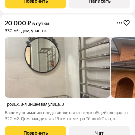
Позвонить
Написать
парковка до 20 машин, летняя
20 000
₽
в сутки
330 м²
дом, участок
Троицк
,
8-я Вишнёвая улица
,
3
Вашему вниманию представляется коттедж общей площадью
320 м2. Дом находится в 19 км. от метро Тёплый Стан, в
непосредственной близости находится остановка
общественного транспорта, также через дорогу расположен
Позвонить
Чат