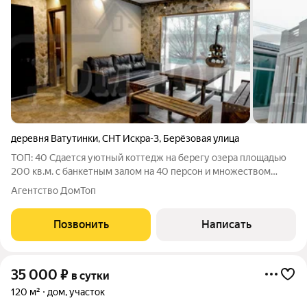
деревня Ватутинки
,
СНТ Искра-3
,
Берёзовая улица
ТОП: 40 Сдается уютный коттедж на берегу озера площадью
200 кв.м. с банкетным залом на 40 персон и множеством
фотозон посуточно и на выходные. Возможна аренда на месяц.
Агентство ДомТоп
Дом находится в 17 км от МКАД по Калужскому шоссе; в 15
минутах от метро УЧАСТОК:
Позвонить
Написать
35 000
₽
в сутки
120 м²
дом, участок