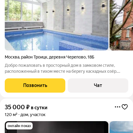
Москва
,
район Троицк
,
деревня Черепово
,
18Б
Добро пожаловать в просторный дом в замковом стиле,
расположенный в тихом месте на берегу каскадных озёр.
Идеально подходит для отдыха большой компанией, семейных
заездов и проведения мероприятий любого формата. Заезд: с
Позвонить
Чат
15:00 Выезд: до 11:00 Ранний
35 000
₽
в сутки
120 м²
дом, участок
онлайн показ