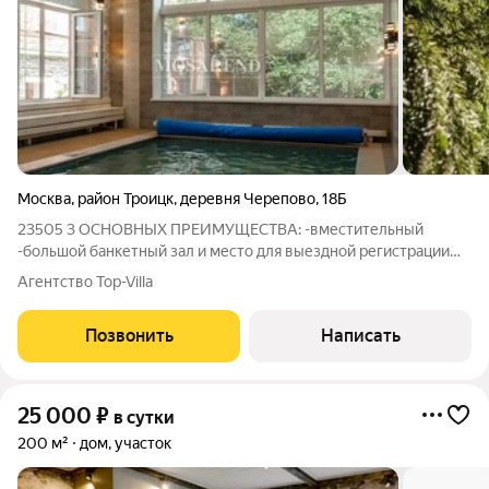
Москва
,
район Троицк
,
деревня Черепово
,
18Б
23505 3 ОСНОВНЫХ ПРЕИМУЩЕСТВА: -вместительный
-большой банкетный зал и место для выездной регистрации
-много развлечений ИДЕАЛЬНО ДЛЯ: -ретритов и тренингов
Агентство Top-Villa
-свадеб и корпоративов -дней рождения и юбилеев Коттедж
площадью 750 м2 расположен на
Позвонить
Написать
25 000
₽
в сутки
200 м²
дом, участок