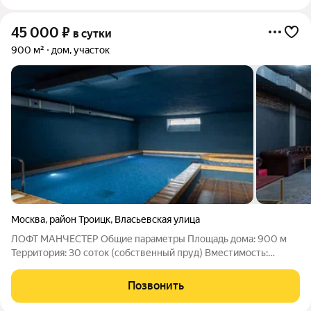
45 000
₽
в сутки
900 м²
дом, участок
Москва
,
район Троицк
,
Власьевская улица
ЛОФТ МАНЧЕСТЕР Общие параметры Площадь дома: 900 м
Территория: 30 соток (собственный пруд) Вместимость:
Банкет: 100 гостей Фуршет: 100 гостей на летней веранде
Ночлег: 23 гостя Спальни: 10 (включая апартаменты для
Позвонить
молодоженов) Парковка: до 10