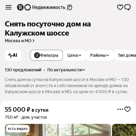
Снять посуточно дом на
Калужском шоссе
Москва и МО
AI
Фильтры
Цена
Районы
Тип дом
2
130 предложений
•
по актуальности
Снять дом на сутки на Калужском шоссе в Москве и МО — 130
объявлений от агентств и собственников по аренде домов на
Калужском шоссе в Москве и МО. по цене от 4 000 ₽ в сутки.
55 000
₽
в сутки
750 м²
дом, участок
есть видео