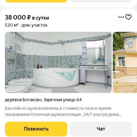
38 000
₽
в сутки
520 м²
дом, участок
деревня Ботаково
,
Заречная улица
,
64
Бассейн и сауна включены в стоимость на все время
проживания Отличная шумоизоляция , 24/7 внутри дома
можно слушать музыку Участок почти 1 Га, закрытая
территория, большая парковка. Удобная транспортная
Позвонить
Чат
доступность, 20 км от МКАД по Калужскому шоссе