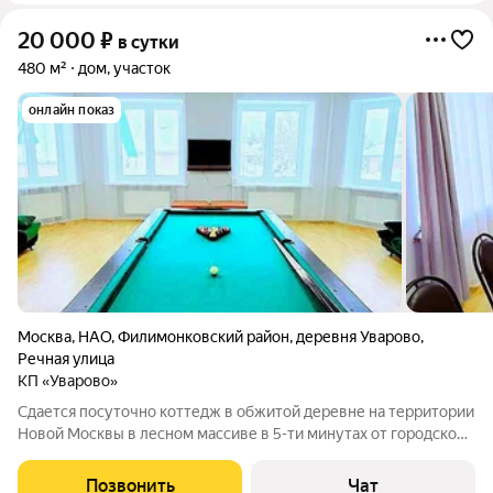
20 000
₽
в сутки
480 м²
дом, участок
онлайн показ
Москва
,
НАО
,
Филимонковский район
,
деревня Уварово
,
Речная улица
КП «Уварово»
Сдается посуточно коттедж в обжитой деревне на территории
Новой Москвы в лесном массиве в 5-ти минутах от городской
инфраструктуры. На Банкет до 13 чел На Ночь до 13 чел
УЧАСТОК 14 сот : Детская площадка с ночным освещением ,
Позвонить
Чат