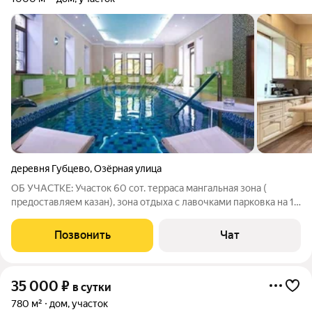
деревня Губцево
,
Озёрная улица
ОБ УЧАСТКЕ: Участок 60 сот. терраса мангальная зона (
предоставляем казан), зона отдыха с лавочками парковка на 10
авто закрытый КП. О ДОМЕ: 1000м.кв, 2 этажа Комфортное
размещение на банкет до 35 человек, на ночь до 30 человек .
Позвонить
Чат
Всего 7 спален В
35 000
₽
в сутки
780 м²
дом, участок