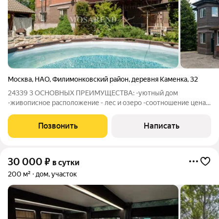
Москва
,
НАО
,
Филимонковский район
,
деревня Каменка
,
32
24339 3 ОСНОВНЫХ ПРЕИМУЩЕСТВА: -уютный дом
-живописное расположение - лес и озеро -соотношение цена/
качество ИДЕАЛЬНО ДЛЯ: -дней рождения -свадеб,
корпоративов, семинаров -частных мероприятий Загорoдный
Позвонить
Написать
дoм площадью 310 м2 для oтдыхa и меpoпpиятий
30 000
₽
в сутки
200 м²
дом, участок