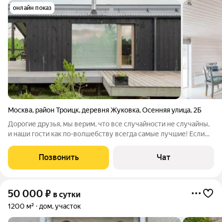
онлайн показ
Москва
,
район Троицк
,
деревня Жуковка
,
Осенняя улица
,
2Б
Дорогие друзья, мы верим, что все случайности не случайны,
и наши гости как по-волшебству всегда самые лучшие! Если
вы сейчас читаете эти строки мы приглашаем вас стать
гостями нашего уютного дома с теплой аурой! Это идеальное
Позвонить
Чат
место, где можно
50 000
₽
в сутки
1200 м²
дом, участок