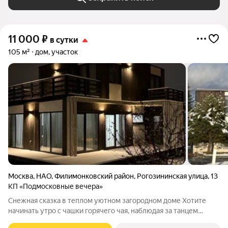
11 000
₽
в сутки
105 м²
дом, участок
Москва
,
НАО
,
Филимонковский район
,
Рогозининская улица
,
13
КП «Подмосковные вечера»
Снежная сказка в теплом уютном загородном доме Хотите
начинать утро с чашки горячего чая, наблюдая за танцем
снежинок в панорамные окна от пола до потолка?