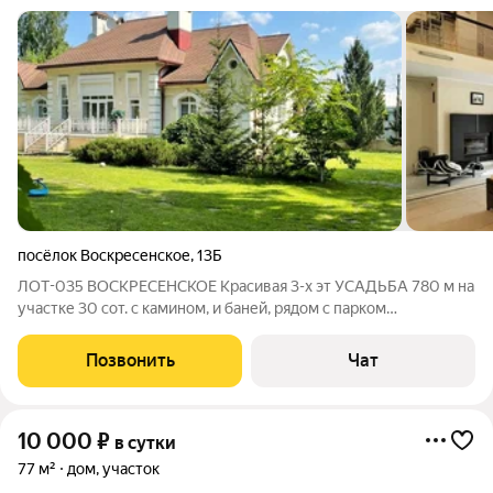
посёлок Воскресенское
,
13Б
ЛОТ-035 ВОСКРЕСЕНСКОЕ Красивая 3-х эт УСАДЬБА 780 м на
участке 30 сот. с камином, и баней, рядом с парком
Воскресенское, рядом озера, храм, детские площадки,
загородный отель Богородское, конюшня, теннисный корт.
Позвонить
Чат
Большой красивый участок земли
10 000
₽
в сутки
77 м²
дом, участок