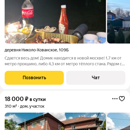
деревня Николо-Хованское
,
109Б
Сдается весь дом! Домик находится в новой москве! 1,7 км от
метро прокшино, либо 4,3 км от метро тёплого стана. Рядом с
домом есть автобусная остановка, ходит 982 и 109 автобус от
метро прокшино и тёплого стана, останавливается прям
Позвонить
Чат
напротив дома,
18 000
₽
в сутки
310 м²
дом, участок