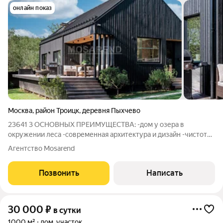
онлайн показ
Москва
,
район Троицк
,
деревня Пыхчево
23641 3 ОСНОВНЫХ ПРЕИМУЩЕСТВА: -дом у озера в
окружении леса -современная архитектура и дизайн -чистота
и порядок ИДЕАЛЬНО ДЛЯ: -семейного отдыха -отдыха с
Агентство Mosarend
рыбалкой и прогулками в лесу -романтических уикэндов
Уютный современный дом на берегу
Позвонить
Написать
30 000
₽
в сутки
1000 м²
дом, участок