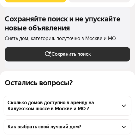
Сохраняйте поиск и не упускайте
новые объявления
Снять дом, категория: посуточно в Москве и МО
Сохранить поиск
Остались вопросы?
Сколько домов доступно в аренду на
Калужском шоссе в Москве и МО ?
На Яндекс Недвижимости на Калужском шоссе в 
Москве и МО доступно в аренду 130 домов, из них 
Как выбрать свой лучший дом?
10 объявлений от собственников, 120 объявлений 