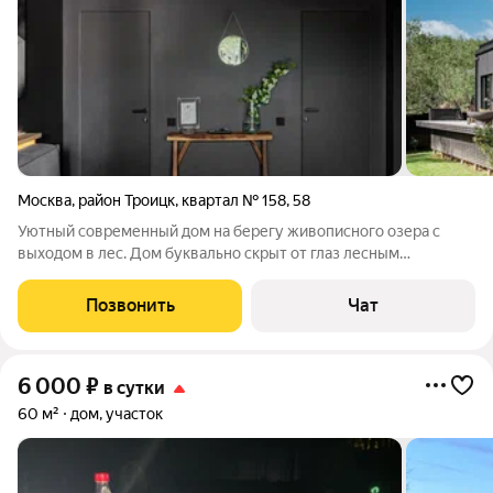
Москва
,
район Троицк
,
квартал № 158
,
58
Уютный современный дом на берегу живописного озера с
выходом в лес. Дом буквально скрыт от глаз лесным
массивом, который укрывает его от внешнего мира . Здесь нет
ничего лишнего кроме уюта и умиротворения! Полностью
Позвонить
Чат
укомплектован для комфортного
6 000
₽
в сутки
60 м²
дом, участок