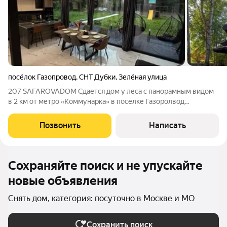
посёлок Газопровод
,
СНТ Дубки
,
Зелёная улица
207 SAFAROVADOM Сдается дом у леса с панорамным видом
в 2 км от метро «Коммунарка» в поселке Газоролвод
Идеальное место для незабываемых выходных и семейных
праздников в кругу близких. Транспортная доступность:
Позвонить
Написать
Быстрый выезд из Москвы, рядом
Сохраняйте поиск и не упускайте
новые объявления
Снять дом, категория: посуточно в Москве и МО
Сохранить поиск