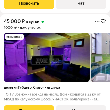
Наслаждаться теплом и уютом, пока за окном мягко
Позвонить
Чат
опускается белоснежный покров? Добро
45 000
₽
в сутки
1000 м²
дом, участок
есть видео
деревня Губцево
,
Сказочная улица
ТОП 7 Возможна аренда на месяц. Дом находится в 22 км от
МКАД по Калужскому шоссе. УЧАСТОК: облагороженная
территория 61 соток с ландшафтным дизайном и множеством
хвойных и лиственных деревьев. Зона отдыха с лавочками,