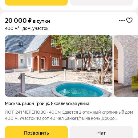
супермаркет «Перекресток». Коттедж
20 000
₽
в сутки
400 м²
дом, участок
Москва
,
район Троицк
,
Яковлевская улица
ЛОТ-241 ЧЕРЕПОВО- 400м Сдается 2-этажный кирпичный дом
400 м. Участок 10 сот 40 чел банкет/18 на ночь Добро
пожаловать в дом на берегу озера в Новой Москве! -
Принимаем банкеты до 40 гостей! Банкетный зал с
Позвонить
Чат
профессиональным оборудованием! -