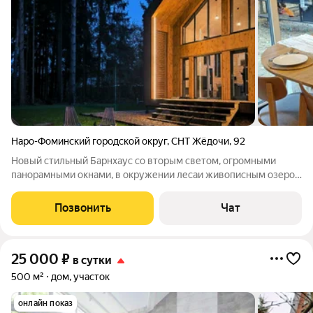
Наро-Фоминский городской округ
,
СНТ Жёдочи
,
92
Новый стильный Барнхаус со вторым светом, огромными
панорамными окнами, в окружении лесаи живописным озером
в поселке, открывает двери для гостей! У нас появилась
шикарная баня с панорамным окном!) Здравствуйте, меня
Позвонить
Чат
зовут Евгений, я управляющий
25 000
₽
в сутки
500 м²
дом, участок
онлайн показ