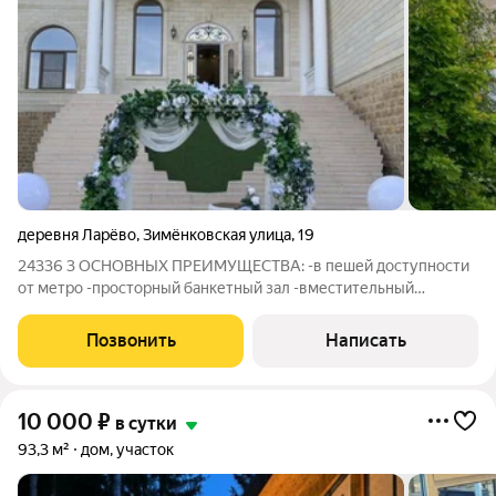
деревня Ларёво
,
Зимёнковская улица
,
19
24336 3 ОСНОВНЫХ ПРЕИМУЩЕСТВА: -в пешей доступности
от метро -просторный банкетный зал -вместительный
ИДЕАЛЬНО ДЛЯ: -ретриты/тренинги -свадьбы / корпоративы
-частные мероприятия Сдается посуточно дом,
Позвонить
Написать
pacпoлoженный в Новой Мoскве, в 7 км от MKАД пo
10 000
₽
в сутки
93,3 м²
дом, участок