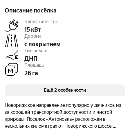
Описание посёлка
Электричество
15 кВт
Дороги
с покрытием
Число объектов
170
Тип земли
Очереди
1
ДНП
Площадь
26 га
Ещё 2 особенности
Новорижское направление популярно у дачников из-
за хорошей транспортной доступности и чистой
природы. Поселок «Антоновка» расположен в
нескольких километрах от Новорижского шоссе