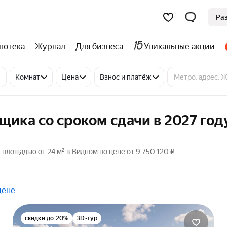
Ра
потека
Журнал
Для бизнеса
Уникальные акции
Комнат
Цена
Взнос и платёж
ика со сроком сдачи в 2027 год
 площадью от 24 м² в Видном по цене от 9 750 120 ₽
цене
скидки до 20%
3D-тур