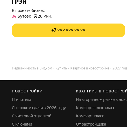
ГРЭЙ
В проекте
•
бизнес
Бутово
26 мин.
+7 ××× ××× ×× ××
Недвижимость в Видном
Купить
Квартира в новостройке
2027 год
НОВОСТРОЙКИ
КВАРТИРЫ В НОВОСТРО
IT ипотека
На вторичном рынке в нов
Со сроком сдачи в 2026 году
Комфорт-плюс класс
С чистовой отделкой
Комфорт класс
С ключами
От застройщика