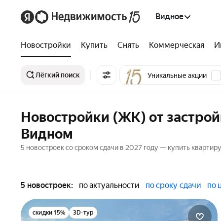
Видное
Новостройки
Купить
Снять
Коммерческая
И
Лёгкий поиск
Уникальные акции
Новостройки (ЖК) от застройщ
Видном
5 новостроек со сроком сдачи в 2027 году — купить квартиру
5 новостроек:
по актуальности
по сроку сдачи
по 
скидки 15%
3D-тур