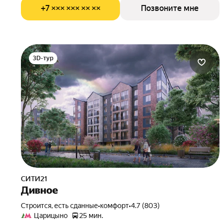
+7 ××× ××× ×× ××
Позвоните мне
3D-тур
СИТИ21
Дивное
Строится, есть сданные
•
комфорт
•
4.7 (803)
Царицыно
25 мин.