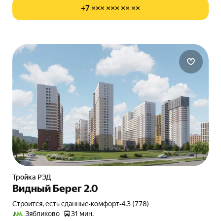
+7 ××× ××× ×× ××
Тройка РЭД
Видный Берег 2.0
Строится, есть сданные
•
комфорт
•
4.3 (778)
Зябликово
31 мин.