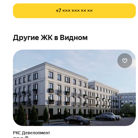
+7 ××× ××× ×× ××
Другие ЖК в Видном
РКС Девелопмент