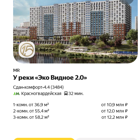
MR
У реки «Эко Видное 2.0»
Сдан
•
комфорт
•
4.4 (3484)
Красногвардейская
32 мин.
1-комн. от 36,9 м²
от 10,9 млн ₽
2-комн. от 55,4 м²
от 12,0 млн ₽
3-комн. от 58,2 м²
от 12,2 млн ₽