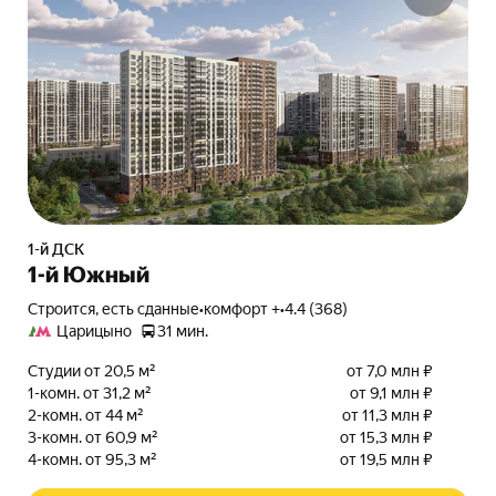
1-й ДСК
1-й Южный
Строится, есть сданные
•
комфорт +
•
4.4 (368)
Царицыно
31 мин.
Студии от 20,5 м²
от 7,0 млн ₽
1-комн. от 31,2 м²
от 9,1 млн ₽
2-комн. от 44 м²
от 11,3 млн ₽
3-комн. от 60,9 м²
от 15,3 млн ₽
4-комн. от 95,3 м²
от 19,5 млн ₽