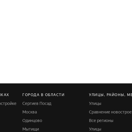
ЙКАХ
ГОРОДА В ОБЛАСТИ
УЛИЦЫ, РАЙОНЫ, М
остройке
Сергиев Посад
Улицы
Москва
Сравнение новострое
Одинцово
Все регионы
Мытищи
Улицы