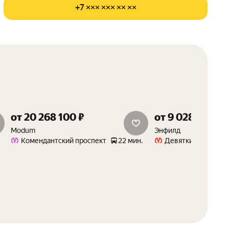
+7 ××× ××× ×× ××
от 20 268 100 ₽
от 9 028 000 ₽
скидка 15%
скидка 15%
Modum
Энфилд
Комендантский проспект
22 мин.
Девяткино
19 м