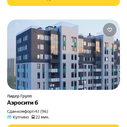
Лидер Групп
Аэросити 6
Сдан
•
комфорт
•
4.1 (96)
Купчино
22 мин.