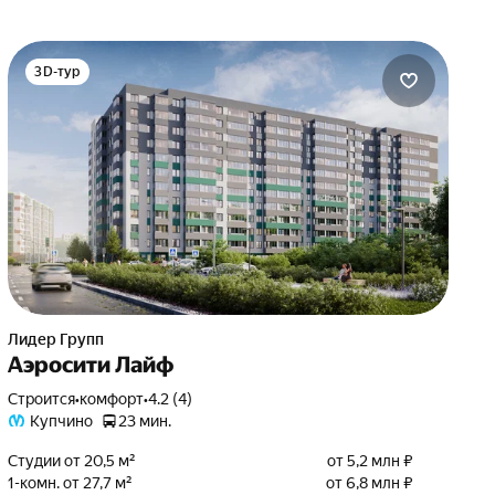
3D-тур
Лидер Групп
Аэросити Лайф
Строится
•
комфорт
•
4.2 (4)
Купчино
23 мин.
Студии от 20,5 м²
от 5,2 млн ₽
1-комн. от 27,7 м²
от 6,8 млн ₽