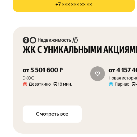
+7 ××× ××× ×× ××
ЖК С УНИКАЛЬНЫМИ АКЦИЯМ
от 5 501 600 ₽
от 4 157 4
выгода до 900 000 руб.
скидка 20%
ЭКОС
Новая истори
Девяткино
18 мин.
Парнас
Смотреть все