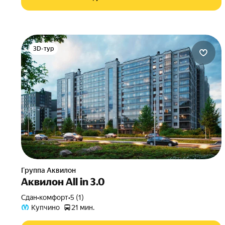
3D-тур
Группа Аквилон
Аквилон All in 3.0
Сдан
•
комфорт
•
5 (1)
Купчино
21 мин.