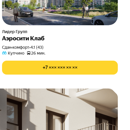
Лидер Групп
Аэросити Клаб
Сдан
•
комфорт
•
4.1 (43)
Купчино
26 мин.
+7 ××× ××× ×× ××