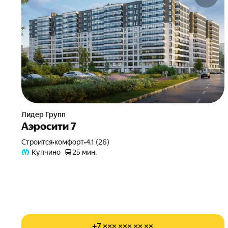
Лидер Групп
Аэросити 7
Строится
•
комфорт
•
4.1 (26)
Купчино
25 мин.
+7 ××× ××× ×× ××