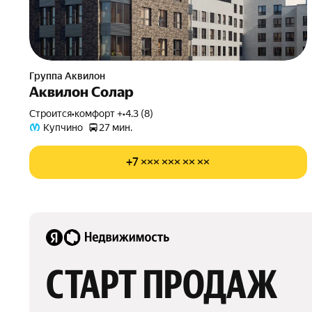
Группа Аквилон
Аквилон Солар
Строится
•
комфорт +
•
4.3 (8)
Купчино
27 мин.
+7 ××× ××× ×× ××
СТАРТ ПРОДАЖ