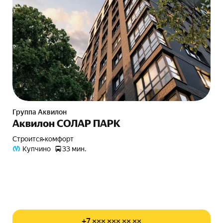
Группа Аквилон
Аквилон СОЛАР ПАРК
Строится
•
комфорт
Купчино
33 мин.
+7 ××× ××× ×× ××