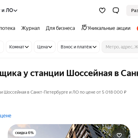
 и ЛО
Ра
потека
Журнал
Для бизнеса
Уникальные акции
Комнат
Цена
Взнос и платёж
щика у станции Шоссейная в Сан
ии Шоссейная в Санкт-Петербурге и ЛО по цене от 5 018 000 ₽
 цене
скидка 6%