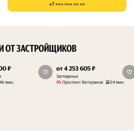
+7 ××× ××× ×× ××
И ОТ ЗАСТРОЙЩИКОВ
00 ₽
от 4 253 605 ₽
скидка 15%
я
Загляденье
46 мин.
Проспект Ветеранов
54 мин.