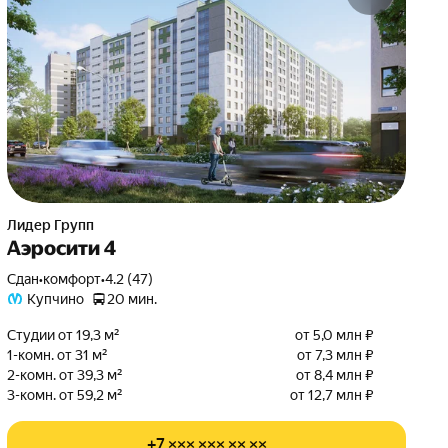
Лидер Групп
Аэросити 4
Сдан
•
комфорт
•
4.2 (47)
Купчино
20 мин.
Студии от 19,3 м²
от 5,0 млн ₽
1-комн. от 31 м²
от 7,3 млн ₽
2-комн. от 39,3 м²
от 8,4 млн ₽
3-комн. от 59,2 м²
от 12,7 млн ₽
+7 ××× ××× ×× ××