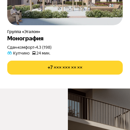
Группа «Эталон»
Монография
Сдан
•
комфорт
•
4.3 (198)
Купчино
24 мин.
+7 ××× ××× ×× ××