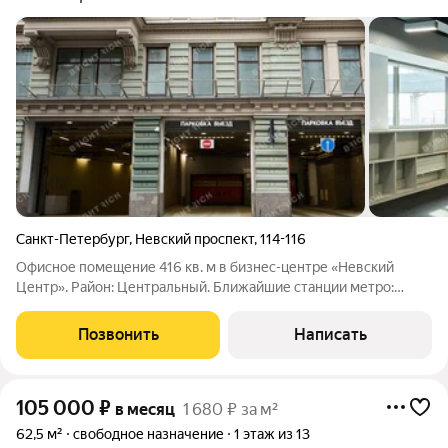
Санкт-Петербург
,
Невский проспект
,
114-116
Офисное помещение 416 кв. м в бизнес-центре «Невский
Центр». Район: Центральный. Ближайшие станции метро:
Маяковская, Площадь Восстания. Характеристики: - Класс: A; -
Арендопригодная площадь: 45000; - Код налоговой: 41; -
Позвонить
Написать
Размер типового этажа: 3000;
105 000
₽
в месяц
1 680 ₽ за м²
62,5 м²
свободное назначение
1 этаж из 13