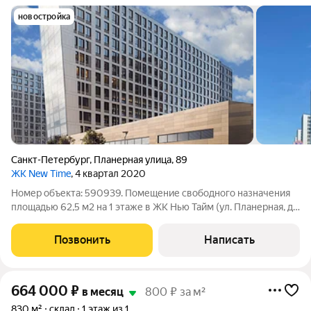
новостройка
Санкт-Петербург
,
Планерная улица
,
89
ЖК New Time
, 4 квартал 2020
Номер объекта: 590939. Помещение свободного назначения
площадью 62,5 м2 на 1 этаже в ЖК Нью Тайм (ул. Планерная, д.
97 к1) Выделенная мощность 13 кВт Помещение с отделкой, 2
витрины, один вход с фасада (торговое) Описание ЖК «NEW
Позвонить
Написать
TIME». ЖК «NEW TIME»
664 000
₽
в месяц
800 ₽ за м²
830 м²
склад
1 этаж из 1