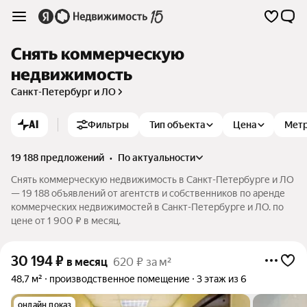
Снять коммерческую
недвижимость
Санкт-Петербург и ЛО
AI
Фильтры
Тип объекта
Цена
Мет
19 188 предложений
•
по актуальности
Снять коммерческую недвижимость в Санкт-Петербурге и ЛО
— 19 188 объявлений от агентств и собственников по аренде
коммерческих недвижимостей в Санкт-Петербурге и ЛО. по
цене от 1 900 ₽ в месяц.
30 194
₽
в месяц
620 ₽ за м²
48,7 м²
производственное помещение
3 этаж из 6
онлайн показ