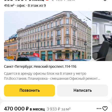
416 м²
офис
8 этаж из 9
Санкт-Петербург
,
Невский проспект
,
114-116
Сдается в аренду офисны блок на 8 этаже у метро
Пл.Восстания. Планировка - смешанная Офисный ремонт
Презентабельный клиентский офис Ремонт класса А Есть
подземный паркинг Центральная система вентиляции и
Позвонить
Написать
кондиционирования. Звоните.
470 000
₽
в месяц
3 933 ₽ за м²