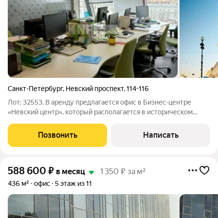
Санкт-Петербург
,
Невский проспект
,
114-116
Лот: 32553. В аренду предлагается офис в Бизнес-центре
«Невский центр», который располагается в историческом
центре города (на пересечении Невского пр. и ул. Восстания,
напротив Московского железнодорожного вокзала, в шаговой
Позвонить
Написать
доступности от станций
588 600
₽
в месяц
1 350 ₽ за м²
436 м²
офис
5 этаж из 11