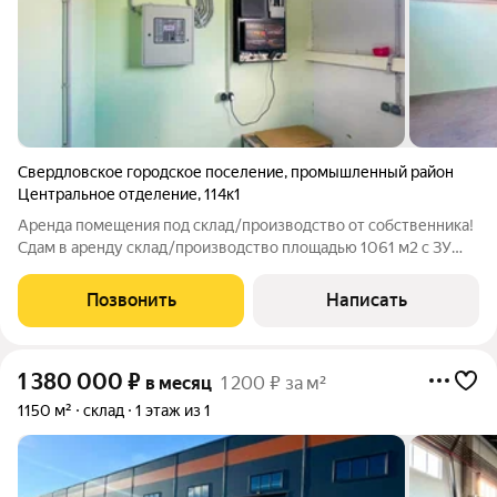
Свердловское городское поселение
,
промышленный район
Центральное отделение
,
114к1
Аренда помещения под склад/производство от собственника!
Сдам в аренду склад/производство площадью 1061 м2 с ЗУ
2000 м2. Сдается в аренду только с земельным участком.
Высота потолка 4 м (до ферм). Размер склада 25 х 36 м.
Позвонить
Написать
Мощноть 150 кВт. Ворота
1 380 000
₽
в месяц
1 200 ₽ за м²
1150 м²
склад
1 этаж из 1