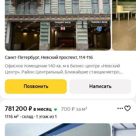
Санкт-Петербург
,
Невский проспект
,
114-116
Офисное помещение 140 кв. м в бизнес-центре «Невский
Центр». Район: Центральный. Ближайшие станции метро:
Маяковская, Площадь Восстания. Характеристики: - Класс: A; -
Арендопригодная площадь: 45000; - Код налоговой: 41; -
Позвонить
Написать
Размер типового этажа: 3000;
781 200
₽
в месяц
700 ₽ за м²
1116 м²
склад
1 этаж из 1