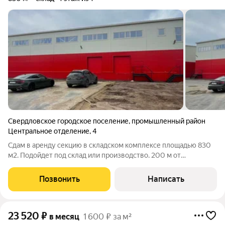
Свердловское городское поселение
,
промышленный район
Центральное отделение
,
4
Сдам в аренду секцию в складском комплексе площадью 830
м2. Подойдет под склад или производство. 200 м от
автобусной остановки. Рядом КАД. Прямая аренда от
собственника. Основные параметры: Площадь секции 730 м2
Позвонить
Написать
(по полу) + 100 м2 абк (офисы,
23 520
₽
в месяц
1 600 ₽ за м²