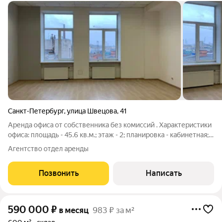
Санкт-Петербург
,
улица Швецова
,
41
Аренда офиса от собственника без комиссий . Характеристики
офиса: площадь - 45.6 кв.м.; этаж - 2; планировка - кабинетная;
есть система кондиционирования; Инфраструктура здания:
Агентство отдел аренды
парковка - наземная открытая во дворе; пассажирского лифта
нет;
Позвонить
Написать
590 000
₽
в месяц
983 ₽ за м²