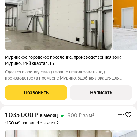
Муринское городское поселение
,
производственная зона
Мурино
,
14-й квартал
,
1Б
Сдается в аренду склад (можно использовать под
производство) в промзоне Мурино. Удобная локация для
сотрудников, от метро Девяткино на маршрутке 10 минут.
Аренда от собственника - без комиссии. Высота потолка 11 м 4
Позвонить
Написать
ворот Размер помещения 24х48 м.
1 035 000
₽
в месяц
900 ₽ за м²
1150 м²
склад
1 этаж из 2