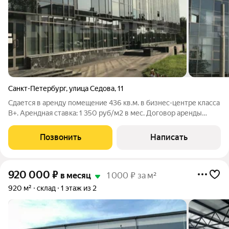
Санкт-Петербург
,
улица Седова
,
11
Сдается в аренду помещение 436 кв.м. в бизнес-центре класса
B+. Арендная ставка: 1 350 руб/м2 в мес. Договор аренды
заключается напрямую с собственником бизнес-центра.
Какие-либо дополнительные проценты и комиссии
Позвонить
Написать
отсутствуют. Звоните, мы будем рады
920 000
₽
в месяц
1 000 ₽ за м²
920 м²
склад
1 этаж из 2