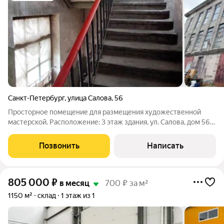
Санкт-Петербург
,
улица Салова
,
56
Просторное помещение для размещения художественной
мастерской. Расположение: 3 этаж здания, ул. Салова, дом 56.
Особенности локации: охраняемая территория, проход по
пропускам. Технические характеристики: Освещение: 7
Позвонить
Написать
больших окон с видом на
805 000
₽
в месяц
700 ₽ за м²
1150 м²
склад
1 этаж из 1