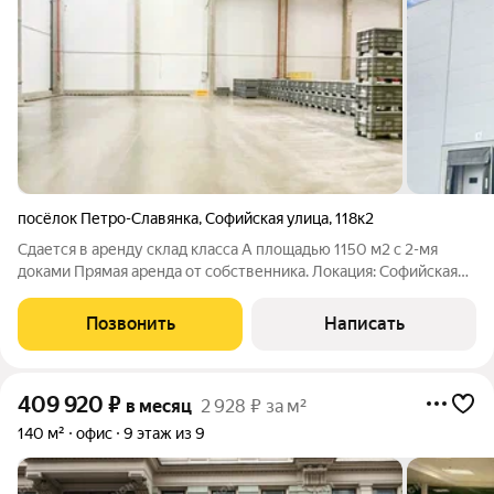
посёлок Петро-Славянка
,
Софийская улица
,
118к2
Сдается в аренду склад класса А площадью 1150 м2 с 2-мя
доками Прямая аренда от собственника. Локация: Софийская
ул, до КАД - 5 км и 10 км до Московского шоссе. В 17 км
расположен аэропорт. Ближайшее метро Шушары, Рыбацкое.
Позвонить
Написать
Заезд со стороны
409 920
₽
в месяц
2 928 ₽ за м²
140 м²
офис
9 этаж из 9