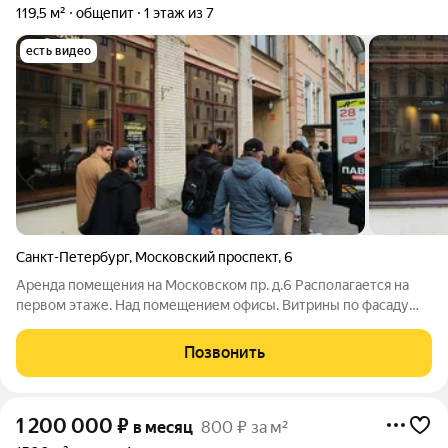
119,5 м²
общепит
1 этаж из 7
есть видео
Санкт-Петербург
,
Московский проспект
,
6
Аренда помещения на Московском пр. д.6 Располагается на
первом этаже. Над помещением офисы. Витрины по фасаду
здания. Отдельных вход Коммуникации: Сан. узлы, ХВС.
Приточно-вытяжная вентиляция (свеча) Общая площадь - 119,5
Позвонить
м2. Высота потолков 3,81 м.
1 200 000
₽
в месяц
800 ₽ за м²