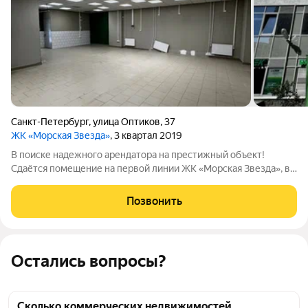
Санкт-Петербург
,
улица Оптиков
,
37
ЖК «Морская Звезда»
, 3 квартал 2019
В поиске надежного арендатора на престижный объект!
Сдаётся помещение на первой линии ЖК «Морская Звезда», в
самом сердце плотно заселённого микрорайона Приморского
района. Дом сдан, заселён, весь поток ваш. Адрес: ул. Оптиков,
Позвонить
37, корпус 1 ЖК
Остались вопросы?
Сколько коммерческих недвижимостей