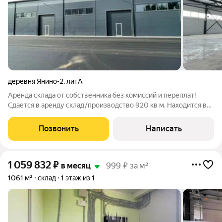
деревня Янино-2
,
литА
Аренда склада от собственника без комиссий и переплат!
Сдается в аренду склад/производство 920 кв м. Находится вр
Всеволожском районев в поселке Янино, рядом с Поселком
Колтуши. Первая линия. Размер 24х60 м. Высота потолка 6 м
Позвонить
Написать
(до ферм). Трое ворот,
1 059 832
₽
в месяц
999 ₽ за м²
1061 м²
склад
1 этаж из 1