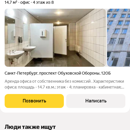
14,7 м²
офис
4 этаж из 8
Санкт-Петербург
,
проспект Обуховской Обороны
,
120Б
Аренда офиса от собственника без комиссий . Характеристики
офиса: площадь - 14.7 кв.м.; этаж - 4; планировка - кабинетная;
Инфраструктура здания: парковка - наземная открытая во
дворе; есть пассажирский лифт; ИФНС №24; Финансовые
Позвонить
Написать
Люди также ищут