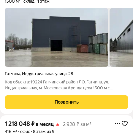
1500 м²
склад
1 этаж
Гатчина
,
Индустриальная улица
,
28
Код объекта: 19224 Гатчинский район ЛО, Гатчина, ул.
Индустриальная, м. Московская Аренда цеха 1500 м с
возможностью установки 2 кран-балок по 10 т Сдается в
аренду цех под склад-производство, общая площадь - 1500 м.
Позвонить
Цех без колонн (24х60м). Высота
1 218 048
₽
в месяц
2 928 ₽ за м²
416 м²
офис
8 этаж из 9