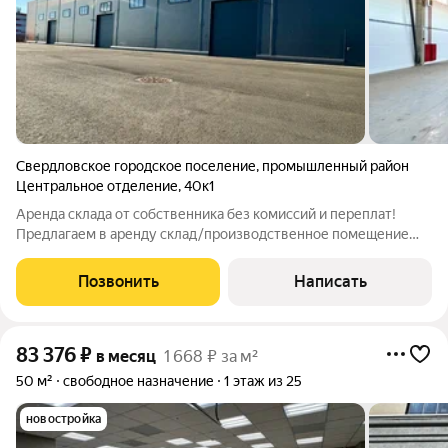
Свердловское городское поселение
,
промышленный район
Центральное отделение
,
40к1
Аренда склада от собственника без комиссий и переплат!
Предлагаем в аренду склад/производственное помещение
площадью 1150 м с административно-бытовым комплексом
(АБК) площадью 300 м (3 этажа). Характеристики склада:
Позвонить
Написать
Высота потолка 8 м Мощность
83 376
₽
в месяц
1 668 ₽ за м²
50 м²
свободное назначение
1 этаж из 25
новостройка