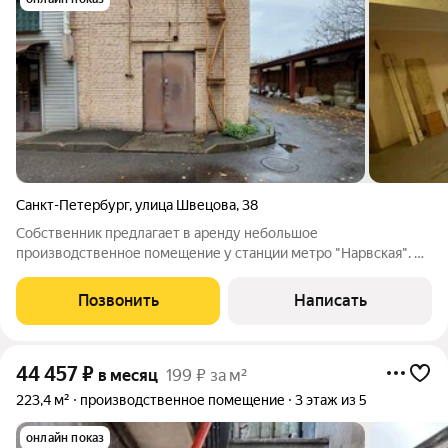
Санкт-Петербург
,
улица Швецова
,
38
Собственник предлагает в аренду небольшое
производственное помещение у станции метро "Нарвская". 6-
й этаж здания на территории технопарка по адресу: ул.
Швецова, д. 38. Площадь: 32,2 кв. м. Прекрасный вариант для
Позвонить
Написать
мастерской резьбы по дереву. Высота
44 457
₽
в месяц
199 ₽ за м²
223,4 м²
производственное помещение
3 этаж из 5
онлайн показ