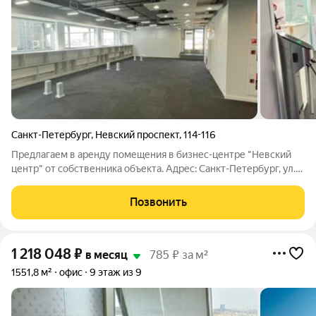
Санкт-Петербург
,
Невский проспект
,
114-116
Предлагаем в аренду помещения в бизнес-центре "Невский
центр" от собственника объекта. Адрес: Санкт-Петербург, ул.
пр-кт Невский, д. 114. Транспортная инфраструктура: Объект
располагается в шаговой доступности от ст. м. "Площадь
Позвонить
Восстания". В
1 218 048
₽
в месяц
785 ₽ за м²
1551,8 м²
офис
9 этаж из 9