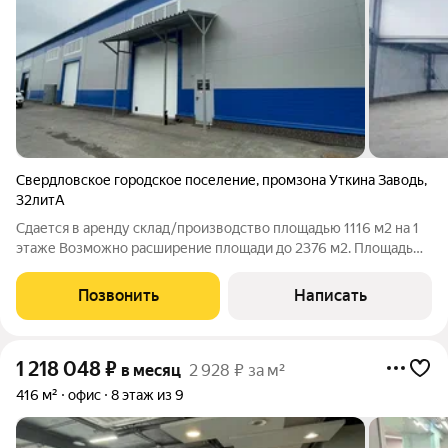
Свердловское городское поселение
,
промзона Уткина Заводь
,
32литА
Сдается в аренду склад/производство площадью 1116 м2 на 1
этаже Возможно расширение площади до 2376 м2. Площадь
1116 м2 (размер 42х24 м) Площадь склада по полу 1008 м2 +
абк 108 м2 Высота потолка 6 м (до ферм) Мощность 100 кВт 4
Позвонить
Написать
ворот в ноль, высота
1 218 048
₽
в месяц
2 928 ₽ за м²
416 м²
офис
8 этаж из 9