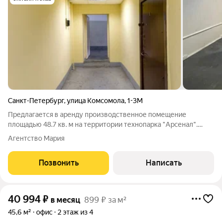
Санкт-Петербург
,
улица Комсомола
,
1-3М
Предлагается в аренду производственное помещение
площадью 48.7 кв. м на территории технопарка "Арсенал".
Объект находится под круглосуточной охраной, действует
Агентство Мария
пропускной режим. Установлены камеры видеонаблюдения и
датчики пожарной сигнализации.
Позвонить
Написать
40 994
₽
в месяц
899 ₽ за м²
45,6 м²
офис
2 этаж из 4