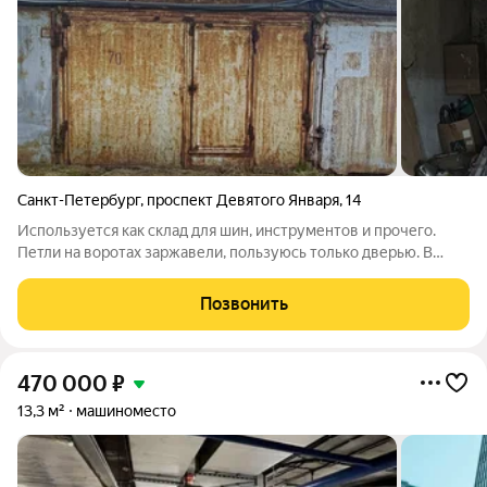
Санкт-Петербург
,
проспект Девятого Января
,
14
Используется как склад для шин, инструментов и прочего.
Петли на воротах заржавели, пользуюсь только дверью. В
гараже лежат новые петли под сварку. Крыша не течёт, но
межблочные промежутки необходимо загерметизировать. На
Позвонить
фото будет видно. Продажа в
470 000
₽
13,3 м²
машиноместо