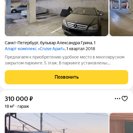
Санкт-Петербург
,
бульвар Александра Грина
,
1
Апарт-комплекс «Cruise Apart»
, 1 квартал 2018
Предлагаем к приобретению удобное место в многоярусном
закрытом паркинге. 5 этаж. В паркинге установлены:
видеонаблюдение, вентиляция, электричество, пожарная
сигнализация, производится регулярная уборка.
Позвонить
Круглосуточный доступ по брелку. Два лифта. 3
310 000
₽
18 м²
гараж