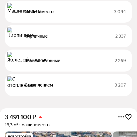
Машиноместо
3 094
Кирпичные
2 337
Железобетонные
2 269
С отоплением
3 207
3 491 100
₽
13,3 м²
машиноместо
новостройка