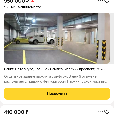
950 000
₽
13,3 м²
машиноместо
Санкт-Петербург
,
Большой Сампсониевский проспект
,
70к6
Отдельное здание паркинга с лифтом. В нем 9 этажей и
располагается рядом с 4-м корпусом. Паркинг сухой, чистый,
светлый. Собственное машиноместо - неотъемлемый атрибут
комфортного образа жизни. Покупателям доступно 5 типов
Позвонить
машиномест, в том числе
410 000
₽