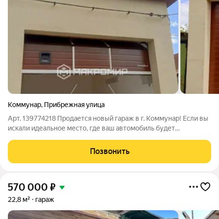
Коммунар
,
Прибрежная улица
Арт. 139774218 Продается новый гараж в г. Коммунар! Если вы
искали идеальное место, где ваш автомобиль будет
чувствовать себя как дома, а инструменты как в
пятизвездочном отеле, то у меня для вас отличная новость!
Позвонить
Этот гараж не просто бетонная
570 000
₽
22,8 м²
гараж