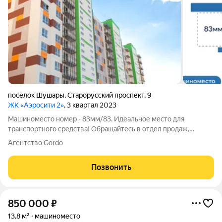
посёлок Шушары
,
Старорусский проспект
,
9
ЖК «Аэросити 2»
, 3 квартал 2023
Машиноместо номер - 83мм/83. Идеальное место для
транспортного средства! Обращайтесь в отдел продаж,
поможем с покупкой для себя и в качестве инвестиций! В ПАО
Агентство Gordo
«Банк Санкт-Петербург» существует программа ипотеки на
приобретение машино-места со
Позвонить
850 000
₽
13,8 м²
машиноместо