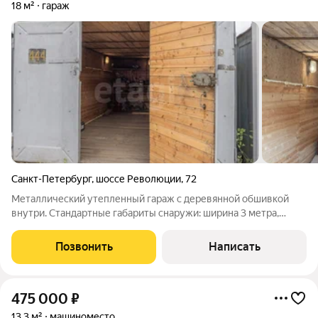
18 м²
гараж
Санкт-Петербург
,
шоссе Революции
,
72
Металлический утепленный гараж с деревянной обшивкой
внутри. Стандартные габариты снаружи: ширина 3 метра,
длина 6 метров.Внутри помещения: ширина примерно 2,7 м;
длина около 5,2 м; высота по контуру порядка 1,9 м; высота по
Позвонить
Написать
коньку крыши около
475 000
₽
13,3 м²
машиноместо