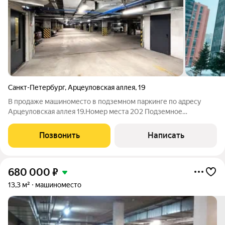
Санкт-Петербург
,
Арцеуловская аллея
,
19
В продаже машиноместо в подземном паркинге по адресу
Арцеуловская аллея 19.Номер места 202 Подземное
парковочное место это идеальное решение для тех, кто ценит
комфорт и безопасность. Благодаря подземному
Позвонить
Написать
расположению, ваш автомобиль всегда будет
680 000
₽
13,3 м²
машиноместо