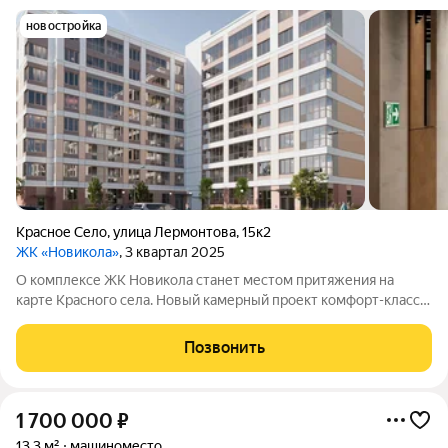
новостройка
Красное Село
,
улица Лермонтова
,
15к2
ЖК «Новикола»
, 3 квартал 2025
О комплексе ЖК Новикола станет местом притяжения на
карте Красного села. Новый камерный проект комфорт-класса
сочетает в себе лучшие черты: экологический и тихий район
вдали от городского шума со всей необходимой
Позвонить
инфраструктурой для современной
1 700 000
₽
13,3 м²
машиноместо