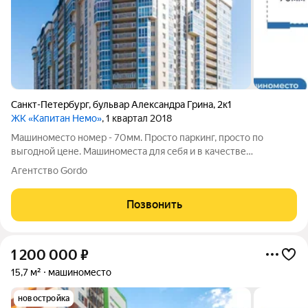
Санкт-Петербург
,
бульвар Александра Грина
,
2к1
ЖК «Капитан Немо»
, 1 квартал 2018
Машиноместо номер - 70мм. Просто паркинг, просто по
выгодной цене. Машиноместа для себя и в качестве
инвестиций! Получите консультацию в отделе продаж прямо
Агентство Gordo
сейчас! В ПАО Банк Санкт-Петербург существует программа
ипотеки на приобретение машино-места
Позвонить
1 200 000
₽
15,7 м²
машиноместо
новостройка