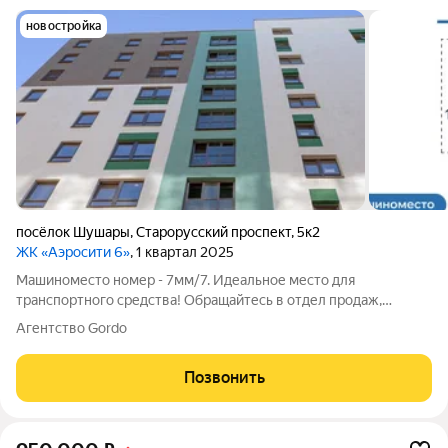
новостройка
посёлок Шушары
,
Старорусский проспект
,
5к2
ЖК «Аэросити 6»
, 1 квартал 2025
Машиноместо номер - 7мм/7. Идеальное место для
транспортного средства! Обращайтесь в отдел продаж,
поможем с покупкой для себя и в качестве инвестиций! В ПАО
Агентство Gordo
«Банк Санкт-Петербург» существует программа ипотеки на
приобретение машино-места со ставкой
Позвонить