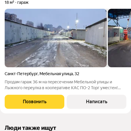
18 м²
гараж
Санкт-Петербург
,
Мебельная улица
,
32
Продам гараж 36 м на пересечении Мебельной улицы и
Лыжного переулка в кооперативе КАС ПО-2 Торг уместен!
Возобновили продажу,документы готовы. Всё что на фото уже
вынесено.Гараж пустой. - Местоположение: Рядом с ж/д
Позвонить
Написать
переездом, напротив ТРК «Меркурий»
Люди также ищут