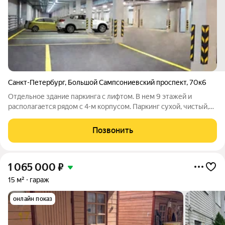
Санкт-Петербург
,
Большой Сампсониевский проспект
,
70к6
Отдельное здание паркинга с лифтом. В нем 9 этажей и
располагается рядом с 4-м корпусом. Паркинг сухой, чистый,
светлый. Собственное машиноместо - неотъемлемый атрибут
комфортного образа жизни. Покупателям доступно 5 типов
Позвонить
машиномест, в том числе
1 065 000
₽
15 м²
гараж
онлайн показ