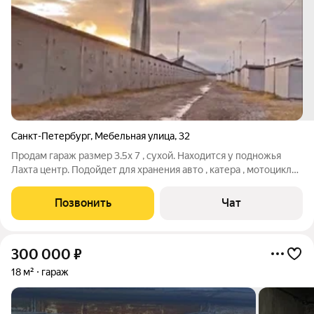
Санкт-Петербург
,
Мебельная улица
,
32
Продам гараж размер 3.5х 7 , сухой. Находится у подножья
Лахта центр. Подойдет для хранения авто , катера , мотоцикла,
велосипедов шин и всего вашего имущества . Владею с 2008
года .
Позвонить
Чат
300 000
₽
18 м²
гараж