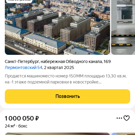
Санкт-Петербург
,
набережная Обводного канала
,
169
Лермонтовский 54
, 2 квартал 2025
Продается машиноместо номер 150ММ площадью 13,30 кв.м.
на -1 этаже подземной парковки в новостройке
Лермонтовский 54 по адресу Лермонтовский пр., 54, корп. 1
Выгодные условия при покупке машиноместа в ипотеку.
Позвонить
Ипотека 0,11% Ипотека от 0,11%:
1 000 050
₽
24 м²
бокс