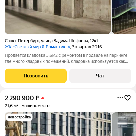
Санкт-Петербург
,
улица Вадима Шефнера
,
12к1
ЖК «Светлый мир Я-Романтик...»
, 3 квартал 2016
Продаётся кладовка 3,6м2 с ремонтом в подвале на паркинге
где много кладовых помещений. Кладовка используется как
склад обустроенный с полками для хранения. В собственности
менее 5 лет
Позвонить
Чат
2 290 900
₽
21,6 м²
машиноместо
новостройка