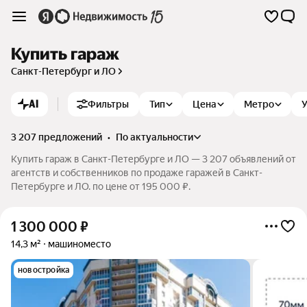
Купить гараж
Санкт-Петербург и ЛО
AI
Фильтры
Тип
Цена
Метро
У
3 207 предложений
•
по актуальности
Купить гараж в Санкт-Петербурге и ЛО — 3 207 объявлений от
агентств и собственников по продаже гаражей в Санкт-
Петербурге и ЛО. по цене от 195 000 ₽.
1 300 000
₽
14,3 м²
машиноместо
новостройка