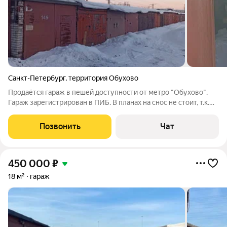
Санкт-Петербург
,
территория Обухово
Продаётся гараж в пешей доступности от метро "Обухово".
Гараж зарегистрирован в ПИБ. В планах на снос не стоит, т.к.
всё, что нужно было снести для постройки ВСМ уже снесено.
Территория охраняемая, заасфальтированная, снег зимой
Позвонить
Чат
чистится.
450 000
₽
18 м²
гараж