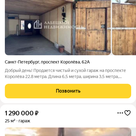
Санкт-Петербург
,
проспект Королёва
,
62А
Добрый день! Продается чистый и сухой гараж на проспекте
Королёва 22.8 метра. Длина 6,5 метра, ширина 3,5 метра,
высота 2,2 метра. ! ПРОДАЖА БЕЗ КОМИССИИ ! Описание и
фотографии полностью СООТВЕТСТВУЮТ действительности.
Позвонить
ПРО ДОКУМЕНТЫ Один
1 290 000
₽
25 м²
гараж