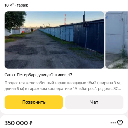
18 м²
гараж
Санкт-Петербург
,
улица Оптиков
,
17
Продается железобенный гараж площадью 18м2 (ширина 3 м,
длина 6 м) в гаражном кооперативе "Альбатрос", рядом с ЗСД,
в Приморском районе. Крыша перекрыта, сделана
гидроизоляция, поэтому гараж сухой в любое время года. Есть
Позвонить
Чат
электричество (свет и
350 000
₽