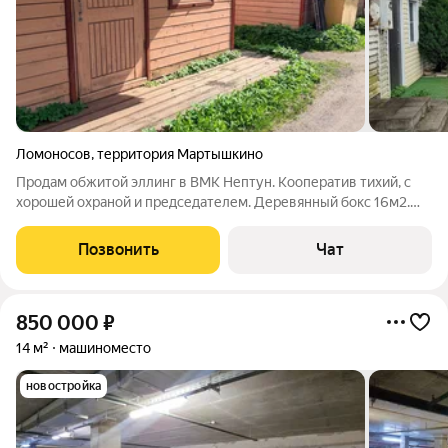
Ломоносов
,
территория Мартышкино
Продам обжитой эллинг в ВМК Нептун. Кооператив тихий, с
хорошей охраной и председателем. Деревянный бокс 16м2.
Угловой, соседи только с одной стороны. Аренда земли у
кооператива на 49лет. В 30 метрах от охраны. 2я линия от
Позвонить
Чат
причалов. Тихая улочка.
850 000
₽
14 м²
машиноместо
новостройка