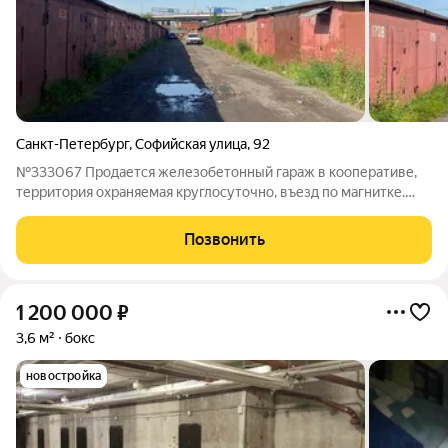
Санкт-Петербург
,
Софийская улица
,
92
№333067 Продается железобетонный гараж в кооперативе,
территория охраняемая круглосуточно, въезд по магнитке.
Размер гаража 63 м., высота потолка, 2,5 м. Пол бетонный.
Можно подключить электричество. Удобное расположение в
Позвонить
конце Софийской улице на
1 200 000
₽
3,6 м²
бокс
новостройка