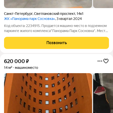
Санкт-Петербург
,
Светлановский проспект
,
14к1
ЖК «Панорама парк Сосновка»
, 3 квартал 2024
Код объекта: 2234915. Продается машино-место в подземном
паркинге жилого комплекса"Панорама Парк Сосновка". Место
206, на минус первом этаже, близко к выезду и выходам В
паркинге ведется видeoнaблюдениe, кpуглocутoчнaя оxpaна,
Позвонить
установлена cиcтeма
620 000
₽
14 м²
машиноместо