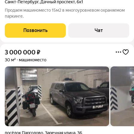
Санкт-Петербург
,
Дачный проспект
,
6к1
Продаем машиноместо 15м2 в многоуровневом охраняемом
паркинге.
Позвонить
Чат
3 000 000
₽
30 м²
машиноместо
посёлок Парголово
,
Заречная улица
,
36