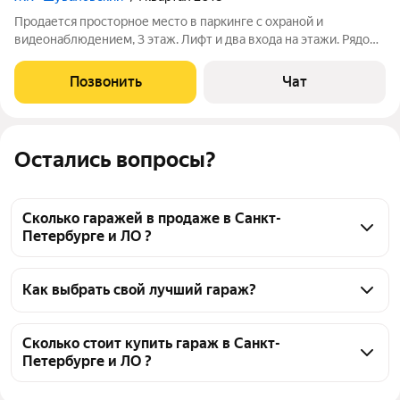
Продается просторное место в паркинге с охраной и
видеонаблюдением, 3 этаж. Лифт и два входа на этажи. Рядом
с паркингом - пункты выдачи, торговый центр, булочная,
ресторан, детский сад и школа, За автомобилем имеется место
Позвонить
Чат
для хранения мотоцикла.
Остались вопросы?
Сколько гаражей в продаже в Санкт-
Петербурге и ЛО ?
На Яндекс Недвижимости в продаже в Санкт-
Петербурге и ЛО 2269 гаражей, из них 36 
Как выбрать свой лучший гараж?
объявлений от собственников, 74 объявления от 
Чтобы купить гараж в железобетонном доме, 
агентств, 2159 объявлений от застройщиков
воспользуйтесь тепловой картой для оценки 
Сколько стоит купить гараж в Санкт-
Петербурге и ЛО ?
инфраструктуры и транспортной доступности в 
выбранном районе в Санкт-Петербурге и ЛО
Цена за квадратный метр
15 936 — 464 286 ₽