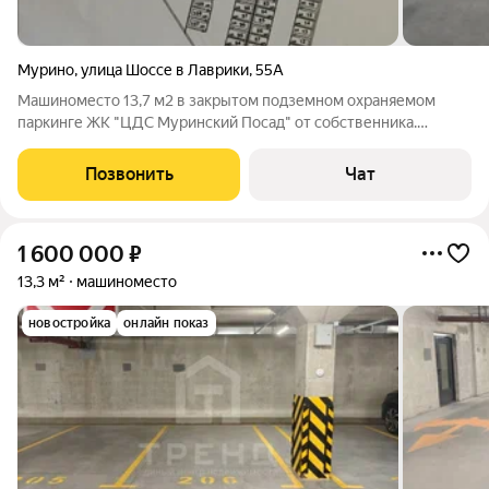
Мурино
,
улица Шоссе в Лаврики
,
55А
Машиноместо 13,7 м2 в закрытом подземном охраняемом
паркинге ЖК "ЦДС Муpинcкий Пocaд" от собственника.
Видеонаблюдение по всей территории. Отапливаемый
паркинг. Крайнее парковочное место у столба - минимум
Позвонить
Чат
случайных повреждений. Рядом место для
1 600 000
₽
13,3 м²
машиноместо
новостройка
онлайн показ