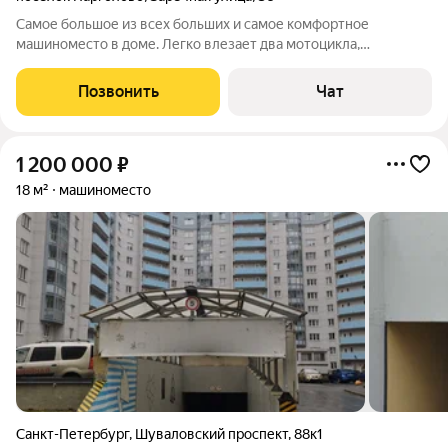
Самое большое из всех больших и самое комфортное
машиноместо в доме. Легко влезает два мотоцикла,
велосипед и большой внедорожник с полностью открытыми
дверями и багажником. Можно еще один шкаф поставить для
Позвонить
Чат
барахла всякого. Все рассказать и показать
1 200 000
₽
18 м²
машиноместо
Санкт-Петербург
,
Шуваловский проспект
,
88к1