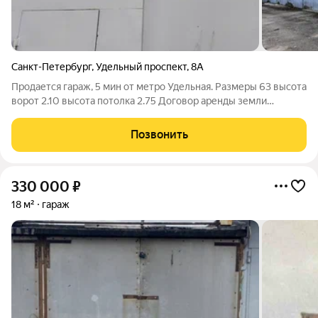
Санкт-Петербург
,
Удельный проспект
,
8А
Продается гараж, 5 мин от метро Удельная. Размеры 63 высота
ворот 2.10 высота потолка 2.75 Договор аренды земли
продлен в 2026 году на 2 года. Есть весь набор документов
для оформления паспорта в ПИБе. Автоматические ворота на
Позвонить
въезде, видео
330 000
₽
18 м²
гараж