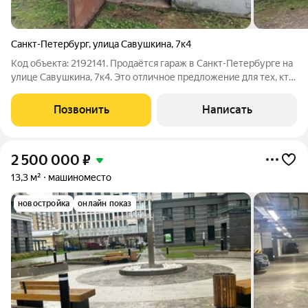
Санкт-Петербург
,
улица Савушкина
,
7к4
Код объекта: 2192141. Продаётся гараж в Санкт-Петербурге на
улице Савушкина, 7к4. Это отличное предложение для тех, кто
ищет надёжное место для хранения автомобиля. Гараж
расположен в 3-х минутах от метро "Черная речка", в районе с
Позвонить
Написать
хорошей
2 500 000
₽
13,3 м²
машиноместо
новостройка
онлайн показ