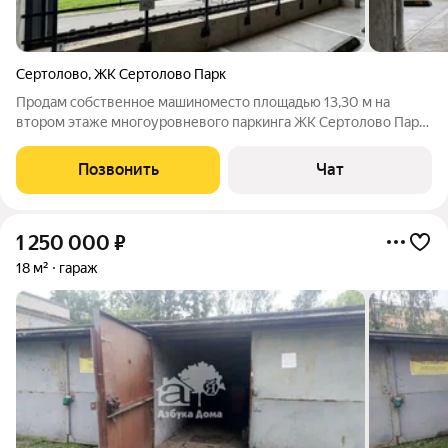
Сертолово
,
ЖК Сертолово Парк
Продам собственное машиноместо площадью 13,30 м на
втором этаже многоуровневого паркинга ЖК Сертолово Парк.
Паркинг сухой, автомобиль всегда защищен от снега, дождя и
грязи. Не нужно вечером кружить по двору в поисках
Позвонить
Чат
свободного места или зимой
1 250 000
₽
18 м²
гараж