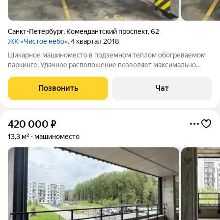
Санкт-Петербург
,
Комендантский проспект
,
62
ЖК «Чистое небо»
, 4 квартал 2018
Шикарное машиноместо в подземном теплом обогреваемом
паркинге. Удачное расположение позволяет максимально
комфортно пользоваться своим парковочным местом
(смотрите на фото, сосед только с правой стороны, с левой -
Позвонить
Чат
водительской стороны разметкой
420 000
₽
13,3 м²
машиноместо