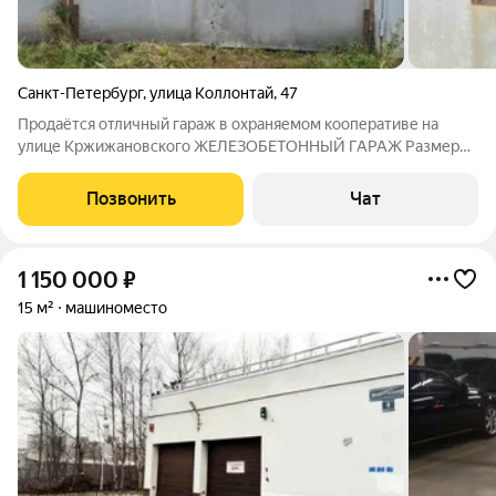
Санкт-Петербург
,
улица Коллонтай
,
47
Продаётся отличный гараж в охраняемом кооперативе на
улице Кржижановского ЖЕЛЕЗОБЕТОННЫЙ ГАРАЖ Размеры :
длина 6 метров, ширина 3 метра, высота 2,2 метра НАДЕЖНАЯ
ОХРАНА Ваш автомобиль будет надежно защищён благодаря
Позвонить
Чат
круглосуточному контролю
1 150 000
₽
15 м²
машиноместо