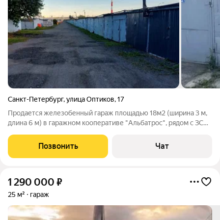
Санкт-Петербург
,
улица Оптиков
,
17
Продается железобенный гараж площадью 18м2 (ширина 3 м,
длина 6 м) в гаражном кооперативе "Альбатрос", рядом с ЗСД,
в Приморском районе. Крыша перекрыта, сделана
гидроизоляция, поэтому гараж сухой в любое время года. Есть
Позвонить
Чат
электричество (свет и
1 290 000
₽
25 м²
гараж