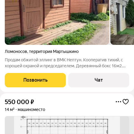
Ломоносов
,
территория Мартышкино
Продам обжитой эллинг в ВМК Нептун. Кооператив тихий, с
хорошей охраной и председателем. Деревянный бокс 16м2.
Угловой, соседи только с одной стороны. Аренда земли у
кооператива на 49лет. В 30 метрах от охраны. 2я линия от
Позвонить
Чат
причалов. Тихая улочка.
550 000
₽
14 м²
машиноместо