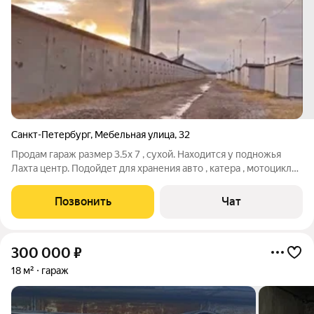
Санкт-Петербург
,
Мебельная улица
,
32
Продам гараж размер 3.5х 7 , сухой. Находится у подножья
Лахта центр. Подойдет для хранения авто , катера , мотоцикла,
велосипедов шин и всего вашего имущества . Владею с 2008
года .
Позвонить
Чат
300 000
₽
18 м²
гараж