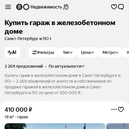
Купить гараж в железобетонном
доме
Санкт-Петербург и ЛО
AI
Фильтры
Тип
Цена
Метро
У
2 269 предложений
•
по актуальности
Купить гараж в железобетонном доме в Санкт-Петербурге и
ЛО — 2 269 объявлений от агентств и собственников по
продаже гаражей в железобетонном доме в Санкт-
Петербурге и ЛО. по цене от 300 000 ₽.
410 000
₽
18 м²
гараж