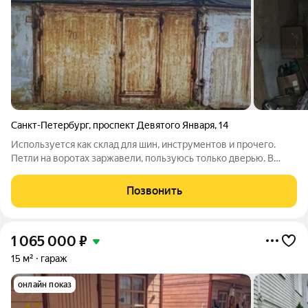
Санкт-Петербург
,
проспект Девятого Января
,
14
Используется как склад для шин, инструментов и прочего.
Петли на воротах заржавели, пользуюсь только дверью. В
гараже лежат новые петли под сварку. Крыша не течёт, но
межблочные промежутки необходимо загерметизировать. На
Позвонить
фото будет видно. Продажа в
1 065 000
₽
15 м²
гараж
онлайн показ