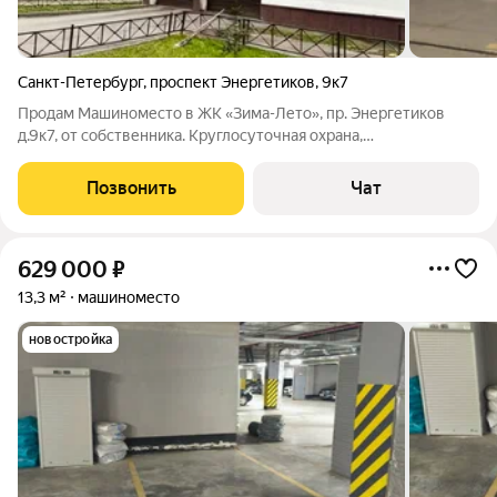
Санкт-Петербург
,
проспект Энергетиков
,
9к7
Продам Машиноместо в ЖК «Зима-Лето», пр. Энергетиков
д.9к7, от собственника. Круглосуточная охрана,
видеонаблюдение, удобное место близко к выходу. Тёплый и
сухой паркинг, хорошая управляющая компания. КУ в среднем
Позвонить
Чат
2000/мес.
629 000
₽
13,3 м²
машиноместо
новостройка