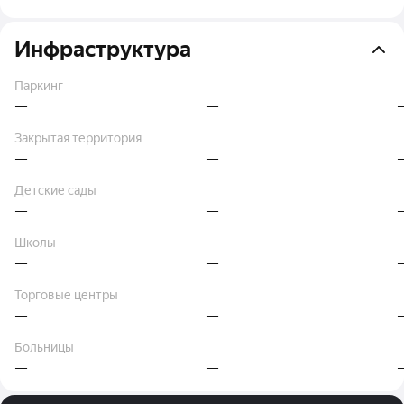
Инфраструктура
Паркинг
—
—
Закрытая территория
—
—
Детские сады
—
—
Школы
—
—
Торговые центры
—
—
Больницы
—
—