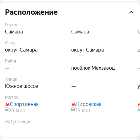
Расположение
Город
Самара
Самара
Округ
округ Самара
округ Самара
Район
—
посёлок Мехзавод
Улица
Южное шоссе
—
Метро
Спортивная
Кировская
28 мин
39 мин
Ж/Д станция
—
—