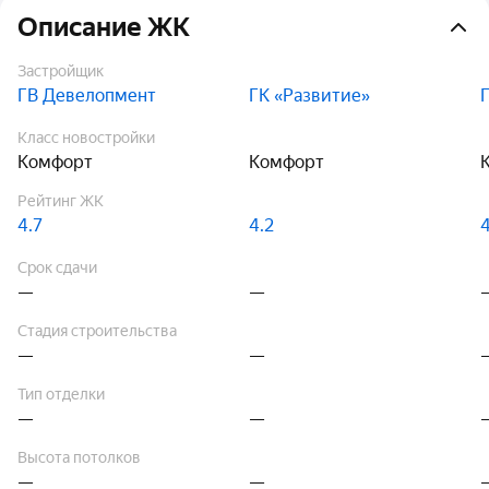
Описание ЖК
Застройщик
ГВ Девелопмент
ГК «Развитие»
Класс новостройки
Комфорт
Комфорт
Рейтинг ЖК
4.7
4.2
Срок сдачи
—
—
Стадия строительства
—
—
Тип отделки
—
—
Высота потолков
—
—