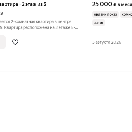
25 000
квартира · 2 этаж из 5
₽
в мес
29
онлайн показ
комис
дается 2-комнатная квартира в центре
залог
29. Квартира расположена на 2 этаже 5-
а. Общая площадь 45 кв.м. Жилая
6 кв.м. В квартире сделан современный
3 августа 2026