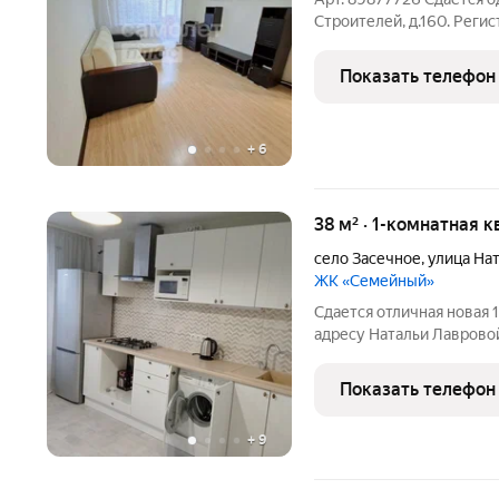
Строителей, д.160. Реги
находится на 4-ом этаже
квартире хороший еврор
Показать телефон
проживания. Условия
+
6
38 м² · 1-комнатная 
село Засечное
,
улица На
ЖК «Семейный»
Сдается отличная новая 
адресу Натальи Лавровой
общественного транспорт
Имеется мебель и бытова
Показать телефон
холодильник,
+
9