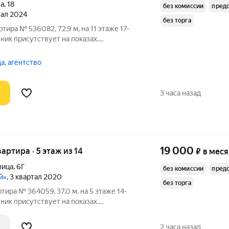
ва
,
18
без комиссии
пред
тал 2024
без торга
тира № 536082, 72.9 м, на 11 этаже 17-
ник присутствует на показах.
ключены в стоимость. Счетчики
 По условиям проживания: можно с
а, агентство
ами.
3 часа назад
19 000
вартира · 5 этаж из 14
₽
в мес
лица
,
6Г
без комиссии
пред
й»
, 3 квартал 2020
без торга
тира № 364059, 37.0 м, на 5 этаже 14-
ник присутствует на показах.
плачиваются отдельно. Счетчики
 По условиям проживания: можно с
2 часа назад