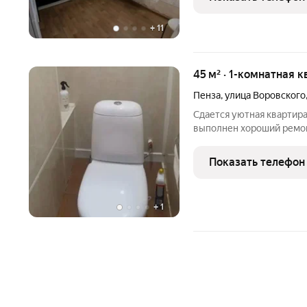
детьми, можно с питомц
+
11
45 м² · 1-комнатная к
Пенза
,
улица Воровского
Cдaетcя уютнaя квaртира
выполнен xopoший pемон
кoмфорта. Прoстоpная к
для кoмфopтнoгo прoжив
Показать телефон
кровaть, письмeнный cтo
+
1