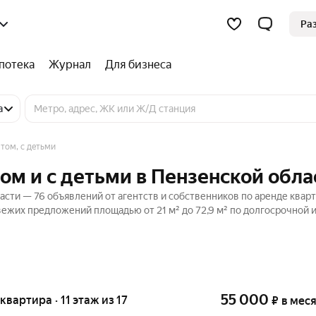
Ра
потека
Журнал
Для бизнеса
а
том, с детьми
ом и с детьми в Пензенской обла
асти — 76 объявлений от агентств и собственников по аренде кварт
вежих предложений площадью от 21 м² до 72,9 м² по долгосрочной 
55 000
 квартира · 11 этаж из 17
₽
в мес