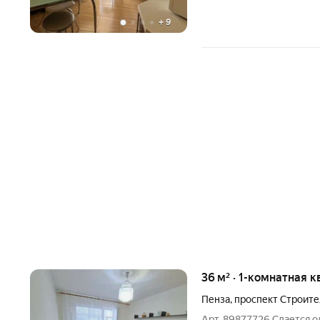
+
9
36 м² · 1-комнатная 
Пенза
,
проспект Строит
Арт. 89877726 Сдается о