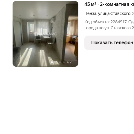
45 м² · 2-комнатная 
Пенза
,
улица Ставского
,
Код объекта: 2284917. С
города по ул. Ставского 
этажного кирпичного дом
площадь 22 кв.м. Кухня 
Показать телефон
ремонт и
+
7