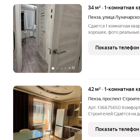
34 м² · 1-комнатная к
Пенза
,
улица Луначарско
Сдается 1 комнатная квар
хорошее, фото реальные.
магазины, школа, дет.сад
остановки - автовокзал)
Показать телефон
+
11
42 м² · 1-комнатная 
Пенза
,
проспект Строит
Арт. 136675650 Комфортн
Строителей Сдаётся на д
квартира после евроремо
пркт Строителей. Оптим
Показать телефон
одинокого