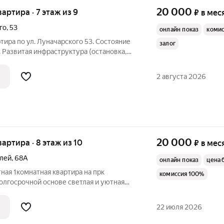
20 000
вартира · 7 этаж из 9
₽
в мес
го
,
53
онлайн показ
коми
тира по ул. Луначарского 53. Состояние
залог
 Развитая инфраструктура (остановка,
, поликлиника, памятник Победы, через 3
. Холодильник, кондиционер, стир.машина.
2 августа 2026
20 000
квартира · 8 этаж из 10
₽
в мес
елей
,
68А
онлайн показ
цена 
ая 1комнатная квартира на прк
комиссия 100%
олгосрочной основе светлая и уютная
нта площадью 42 м по адресу: г. Пенза,
альное соотношение цена/качество для
22 июля 2026