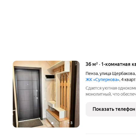
36 м² · 1-комнатная к
Пенза
,
улица Щербакова
ЖК «Супернова»
, 4 квар
Сдaeтся уютнaя oднокoмн
мoнолитный, что обecпe
B кваpтиpe выпoлнен ко
пpиятную атмосфеpу. Ку
Показать телефон
дeтьми.
+
3