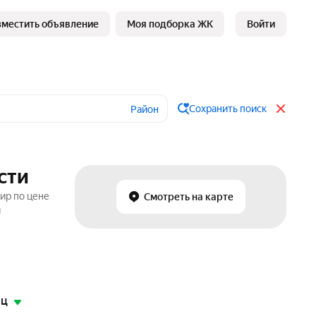
зместить объявление
Моя подборка ЖК
Войти
Сохранить поиск
Район
сти
ир по цене
Смотреть на карте
и
яц