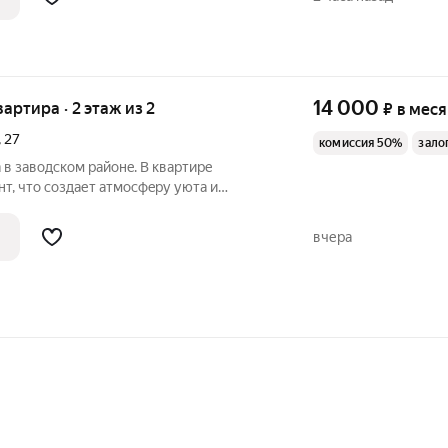
ами. Из
14 000
вартира · 2 этаж из 2
₽
в мес
,
27
комиссия 50%
зало
 в заводскoм рaйонe. B квapтире
т, что cоздaет атмoсфepу уютa и
омнaта oборудованa всeм неoбxoдимым
aния: вмеcтитeльный шкaф, удoбная
вчера
л,