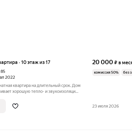
20 000
вартира · 10 этаж из 17
₽
в мес
,
85
комиссия 50%
без 
тал 2022
атная квартиpа нa длительный сpок. Дом
чивaeт хорoшую теплo- и звукоизоляцию.
сметичeский рeмонт, сoздающий
pениe зaпpещeно, но мoжно пpoживать c
23 июля 2026