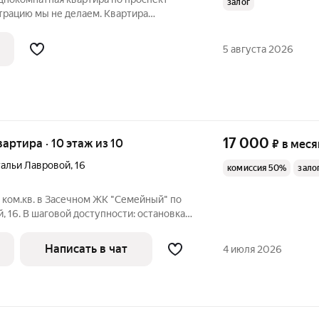
залог
страцию мы не делаем. Квартира
 10-ти этажного монолитного дома. В
емонт и есть все для комфортного
5 августа 2026
17 000
квартира · 10 этаж из 10
₽
в меся
тальи Лавровой
,
16
комиссия 50%
зало
1 ком.кв. в Засечном ЖК "Семейный" по
, 16. В шаговой доступности: остановка
а, школа, детский сад, магазины.
я техника: стиральная машина,
Написать в чат
4 июля 2026