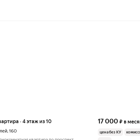
17 000
квартира · 4 этаж из 10
₽
в меся
елей
,
160
цена без КУ
комисс
днокомнатная квартира по проспект