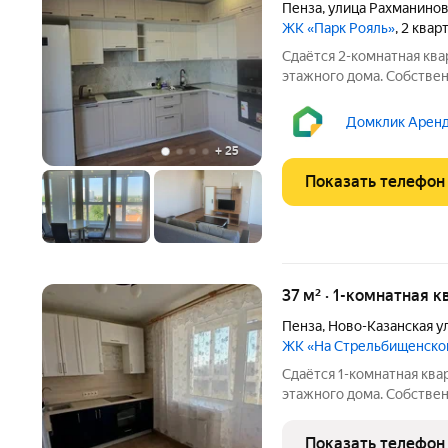
Пенза
,
улица Рахманино
ЖК «Парк Рояль»
, 2 квар
Сдаётся 2-комнатная квар
этажного дома. Собствен
Коммунальные платежи в
оплачиваются отдельно.
Домклик Аренд
детьми, можно с питомц
+
25
Показать телефон
37 м² · 1-комнатная к
Пенза
,
Ново-Казанская у
ЖК «На Стрельбищенско
Сдаётся 1-комнатная квар
этажного дома. Собствен
Коммунальные платежи о
оплачиваются отдельно.
Показать телефон