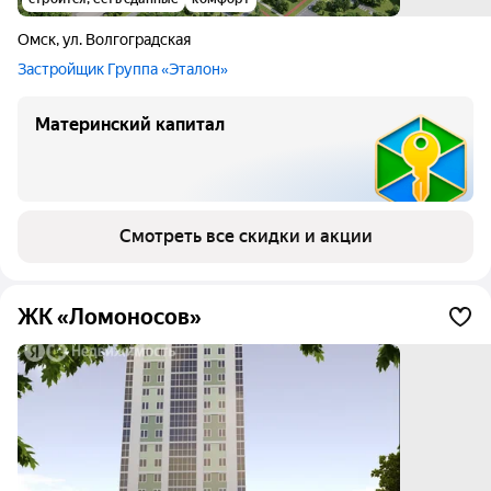
договора (приобретение объекта
Омск
,
ул. Волгоградская
недвижимости возможно в 35 регионах РФ
с недостаточным уровнем строительства
Застройщик Группа «Эталон»
многоквартирных домов, либо в городах с
населением до 50000 человек по данным
Материнский капитал
Росстата, кроме городов Московской и
Ленинградской обл.). Необходимо
предоставление свидетельств о рождении
и подтверждение гражданства всех детей.
Смотреть все скидки и акции
ЖК «Ломоносов»