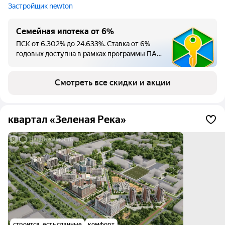
Застройщик newton
Семейная ипотека от 6%
ПСК от 6.302% до 24.633%. Ставка от 6%
годовых доступна в рамках программы ПАО
Сбербанк «Ипотека с государственной
поддержкой для семей с детьми» на срок
Смотреть все скидки и акции
кредитования от 12 до 360 мес., при
первоначальном взносе от 20.1% от
стоимости кредитуемого жилого
помещения. Минимальная сумма кредита
квартал «Зеленая Река»
300000 руб. Максимальный размер
кредита до 6000000 руб. Кредит под 6%
предоставляется гражданам РФ, у которых
имеется ребенок не достигший возврата 7
лет на дату заключения кредитного
договора, гражданин РФ; либо имеется
ребенок, гражданин РФ, которому
установлена категория «ребенок-инвалид»;
либо имеются двое или более детей,
граждане РФ, которые не достигли возраста
18 лет на дату заключения кредитного
строится, есть сданные
комфорт