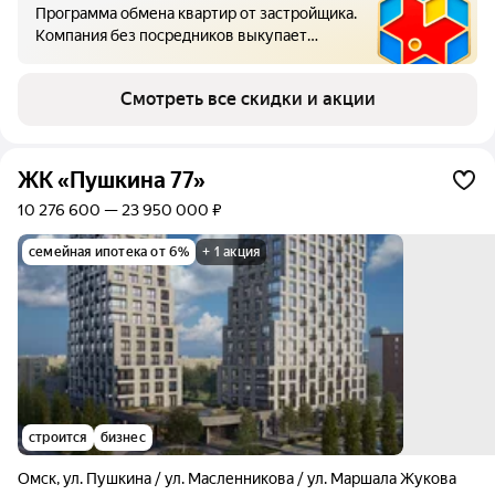
Программа обмена квартир от застройщика.
Компания без посредников выкупает
имеющуюся квартиру, а вырученные
средства направляет на оплату
Смотреть все скидки и акции
новостройки.
ЖК «Пушкина 77»
10 276 600 — 23 950 000 ₽
семейная ипотека от 6%
+ 1 акция
строится
бизнес
Омск
,
ул. Пушкина / ул. Масленникова / ул. Маршала Жукова