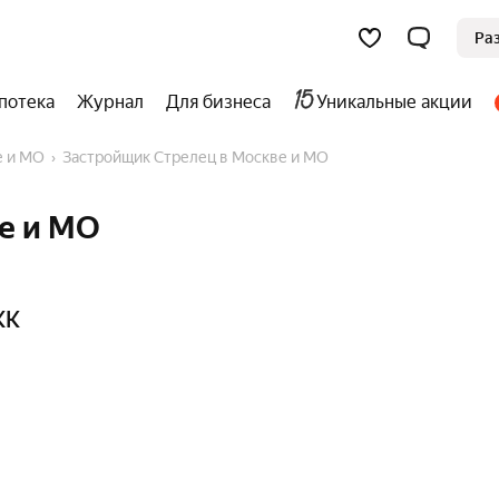
Ра
потека
Журнал
Для бизнеса
Уникальные акции
е и МО
Застройщик Стрелец в Москве и МО
е и МО
ЖК