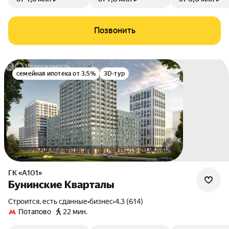
Позвонить
семейная ипотека от 3.5%
3D-тур
ГК «А101»
Бунинские Кварталы
Строится, есть сданные
•
бизнес
•
4.3 (614)
Потапово
22 мин.