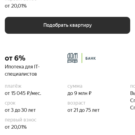
от 20,01%
Подобрать квартиру
от 6%
Ипотека для IT-
специалистов
платёж
сумма
п
от 15 045 ₽/мес.
до 9 млн ₽
В
С
срок
возраст
С
от 3 до 30 лет
от 21 до 75 лет
первый взнос
от 20,01%