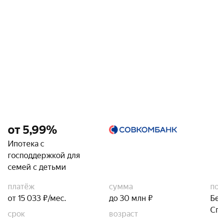
от 5,99%
Ипотека с
господдержкой для
семей с детьми
платёж
сумма
п
от 15 033 ₽/мес.
до 30 млн ₽
Б
С
срок
возраст