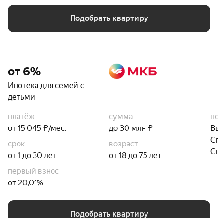
Подобрать квартиру
от 6%
Ипотека для семей с
детьми
платёж
сумма
п
от 15 045 ₽/мес.
до 30 млн ₽
В
С
срок
возраст
С
от 1 до 30 лет
от 18 до 75 лет
первый взнос
от 20,01%
Подобрать квартиру