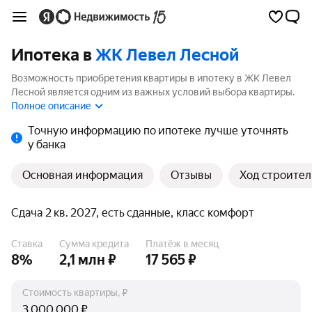
Ипотека в
ЖК Левел Лесной
Возможность приобретения квартиры в ипотеку в ЖК Левел
Лесной является одним из важных условий выбора квартиры.
На странице мы собрали программы кредитования банков для
Полное описание
покупки квартиры в ипотеку от 3.5%.
Точную информацию по ипотеке лучше уточнять
у банка
Основная информация
Отзывы
Ход строител
Сдача 2 кв. 2027, есть сданные, класс комфорт
Ставка
Сумма кредита
Платёж в месяц
8%
2,1 млн ₽
17 565 ₽
Стоимость квартиры, ₽
₽