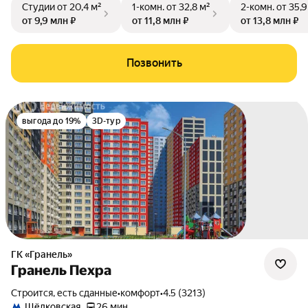
Студии
от 20,4 м²
1-комн.
от 32,8 м²
2-комн.
от 35,9
от 9,9 млн ₽
от 11,8 млн ₽
от 13,8 млн ₽
Позвонить
выгода до 19%
3D-тур
ГК «Гранель»
Гранель Пехра
Строится, есть сданные
•
комфорт
•
4.5 (3213)
Щёлковская
26 мин.