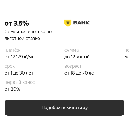
от 3,5%
Семейная ипотека по
льготной ставке
платёж
сумма
п
от 12 179 ₽/мес.
до 12 млн ₽
Б
срок
возраст
от 1 до 30 лет
от 18 до 70 лет
первый взнос
от 20%
Подобрать квартиру