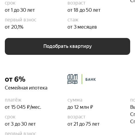
С
срок
возраст
от 1 до 30 лет
от 18 до 50 лет
первый взнос
стаж
от 20,1%
от 3 месяцев
Подобрать квартиру
от 6%
Семейная ипотека
платёж
сумма
п
от 15 045 ₽/мес.
до 12 млн ₽
В
С
срок
возраст
С
от 3 до 30 лет
от 21 до 75 лет
первый взнос