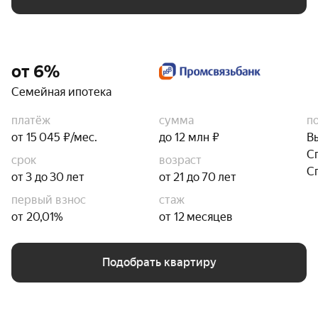
от 6%
Семейная ипотека
платёж
сумма
п
от 15 045 ₽/мес.
до 12 млн ₽
В
С
срок
возраст
С
от 3 до 30 лет
от 21 до 70 лет
первый взнос
стаж
от 20,01%
от 12 месяцев
Подобрать квартиру