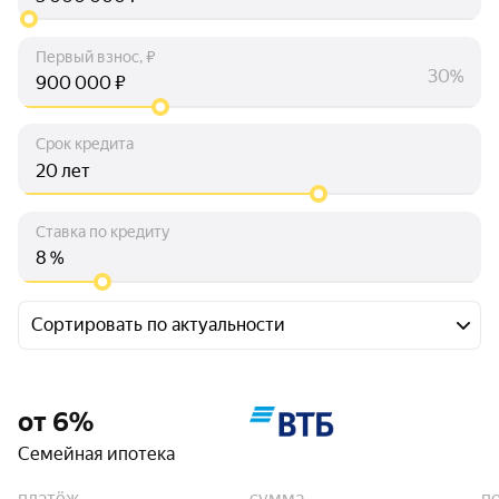
Первый взнос, ₽
30%
₽
Срок кредита
лет
Ставка по кредиту
%
Сортировать по актуальности
от 6%
Семейная ипотека
платёж
сумма
п