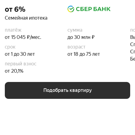
от 6%
Семейная ипотека
платёж
сумма
п
от 15 045 ₽/мес.
до 30 млн ₽
В
С
срок
возраст
С
от 1 до 30 лет
от 18 до 75 лет
Б
первый взнос
от 20,1%
Подобрать квартиру