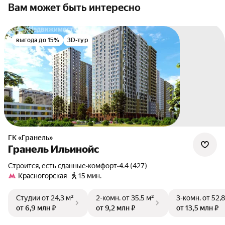
Вам может быть интересно
выгода до 15%
3D-тур
ГК «Гранель»
Гранель Ильинойс
Строится, есть сданные
•
комфорт
•
4.4 (427)
Красногорская
15 мин.
Студии
от 24,3 м²
2-комн.
от 35,5 м²
3-комн.
от 52,8
от 6,9 млн ₽
от 9,2 млн ₽
от 13,5 млн ₽