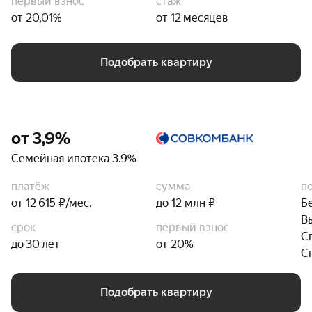
первый взнос
стаж
от 20,01%
от 12 месяцев
Подобрать квартиру
от 3,9%
Семейная ипотека 3.9%
платёж
сумма
п
от 12 615 ₽/мес.
до 12 млн ₽
Б
В
срок
первый взнос
С
до 30 лет
от 20%
С
Подобрать квартиру