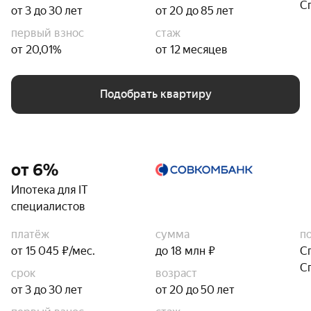
С
от 3 до 30 лет
от 20 до 85 лет
первый взнос
стаж
от 20,01%
от 12 месяцев
Подобрать квартиру
от 6%
Ипотека для IT
специалистов
платёж
сумма
п
от 15 045 ₽/мес.
до 18 млн ₽
С
С
срок
возраст
от 3 до 30 лет
от 20 до 50 лет