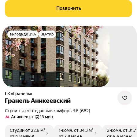
Позвонить
выгода до 21%
3D-тур
ГК «Гранель»
Гранель Аникеевский
Строится, есть сданные
•
комфорт
•
4.6 (682)
Аникеевка
13 мин.
Студии
от 22,6 м²
1-комн.
от 34,3 м²
2-комн.
от 31,7
от 4,8 млн ₽
от 7,8 млн ₽
от 6,6 млн ₽