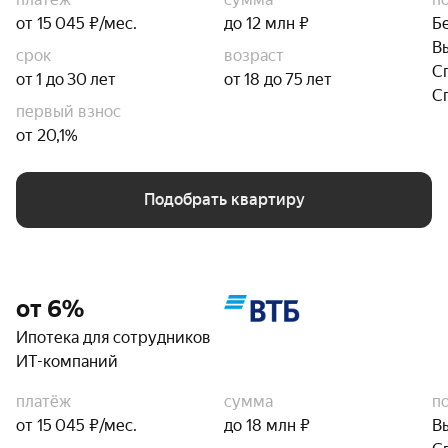
от 15 045 ₽/мес.
до 12 млн ₽
Б
В
срок
возраст
С
от 1 до 30 лет
от 18 до 75 лет
С
первый взнос
от 20,1%
Подобрать квартиру
от 6%
Ипотека для сотрудников
ИТ-компаний
платёж
сумма
п
от 15 045 ₽/мес.
до 18 млн ₽
В