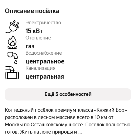
Описание посёлка
Электричество
15 кВт
Отопление
газ
Дороги
с покрытием
Водоснабжение
Освещение
уличное
Тип земли
ИЖС
центральное
Число объектов
49
Канализация
Очереди
1
центральная
Ещё 5 особенностей
Коттеджный посёлок премиум-класса «Княжий Бор»
расположен в лесном массиве всего в 10 км от
Москвы по Осташковскому шоссе. Поселок полностью
готов. Жить на лоне природы и