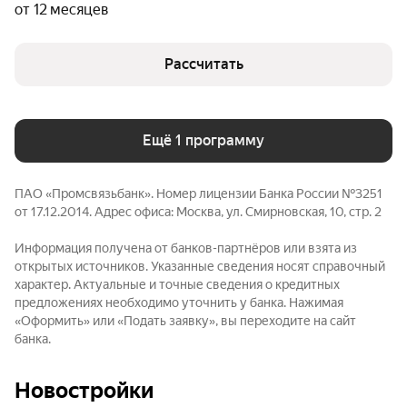
от 12 месяцев
продаваемого имущества.
Рассчитать
Гражданство
Граждане РФ
Ещё 1 программу
ПAO «Промсвязьбанк». Номер лицензии Банка России №3251
от 17.12.2014. Адрес офиса: Москва, ул. Смирновская, 10, стр. 2
Информация получена от банков-партнёров или взята из
открытых источников. Указанные сведения носят справочный
характер. Актуальные и точные сведения о кредитных
предложениях необходимо уточнить у банка. Нажимая
«Оформить» или «Подать заявку», вы переходите на сайт
банка.
Новостройки